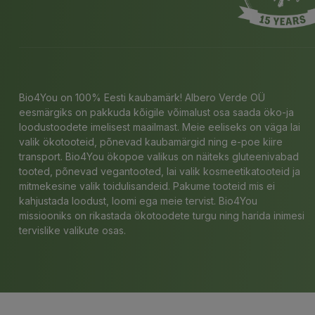
Bio4You on 100% Eesti kaubamärk! Albero Verde OÜ
eesmärgiks on pakkuda kõigile võimalust osa saada öko-ja
loodustoodete imelisest maailmast. Meie eeliseks on väga lai
valik ökotooteid, põnevad kaubamärgid ning e-poe kiire
transport. Bio4You ökopoe valikus on näiteks gluteenivabad
tooted, põnevad vegantooted, lai valik kosmeetikatooteid ja
mitmekesine valik toidulisandeid. Pakume tooteid mis ei
kahjustada loodust, loomi ega meie tervist. Bio4You
missiooniks on rikastada ökotoodete turgu ning harida inimesi
tervislike valikute osas.