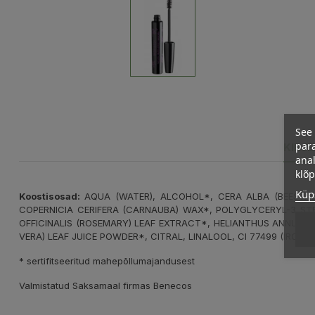
See 
para
KIRJ
anal
klõ
Küps
Koostisosad:
AQUA (WATER), ALCOHOL*, CERA ALBA (BEESWAX
COPERNICIA CERIFERA (CARNAUBA) WAX*, POLYGLYCERYL-3 STE
OFFICINALIS (ROSEMARY) LEAF EXTRACT*, HELIANTHUS ANNUUS 
VERA) LEAF JUICE POWDER*, CITRAL, LINALOOL, CI 77499 (IRON O
* sertifitseeritud mahepõllumajandusest
Valmistatud Saksamaal firmas Benecos