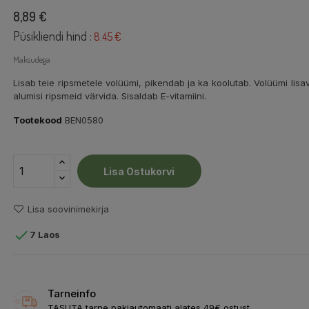
8,89 €
Püsikliendi hind :
8.45 €
Maksudega
Lisab teie ripsmetele volüümi, pikendab ja ka koolutab. Volüümi lisa
alumisi ripsmeid värvida. Sisaldab E-vitamiini.
Tootekood
BEN0580
Lisa Ostukorvi
Lisa soovinimekirja

7 Laos
Tarneinfo
TASUTA tarne pakiautomaati alates 49€ ostust