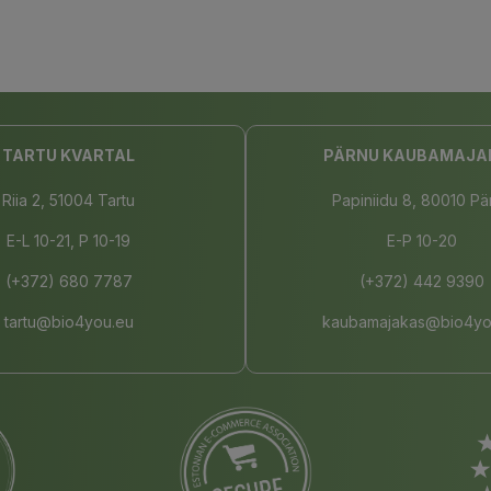
TARTU KVARTAL
PÄRNU KAUBAMAJA
Riia 2, 51004 Tartu
Papiniidu 8, 80010 Pä
E-L 10-21, P 10-19
E-P 10-20
(+372) 680 7787
(+372) 442 9390
tartu@bio4you.eu
kaubamajakas@bio4yo