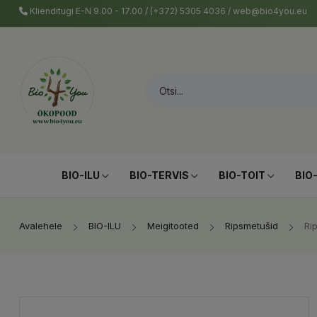
Klienditugi E-N 9.00 - 17.00 / (+372) 5305 4036 / web@bio4you.eu
BIO-ILU
BIO-TERVIS
BIO-TOIT
BIO
Avalehele
BIO-ILU
Meigitooted
Ripsmetušid
Ri