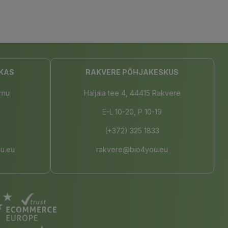
KAS
RAKVERE PÕHJAKESKUS
rnu
Haljala tee 4, 44415 Rakvere
E-L 10-20, P 10-19
(+372) 325 1833
u.eu
rakvere@bio4you.eu