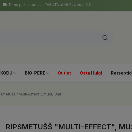
Tarne pakiautomaati TASUTA al 49 € / poodi 0 €
-KODU
BIO-PERE
Outlet
Osta Hulgi
Retseptid
psmetušš "Multi-Effect", must, 8ml
RIPSMETUŠŠ "MULTI-EFFECT", MU