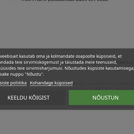
veebisait kasutab oma ja kolmandate osapoolte küpsiseid, et
ndada teie sirvimiskogemust ja täiustada meie teenuseid,
ELDUS
TOOTE ÜKSIKASJAD
KLIENDI KOMMENT
üüsides teie sirvimisharjumusi. Nõustudes küpsiste kasutamisega
psake nuppu "Nõustu".
iste poliitika
Kohandage küpsised
)*, GLYCERIN, POLYGLYCERYL-5 LAURATE, MAGNESIUM ALUMINUM 
ARATE, HYDROGENATED LECITHIN, GLYCERYL CAPRYLATE, SIMMONDSIA
(SUNFLOWER) SEED OIL*, SODIUM HYDROXIDE, LIMONENE, TOCOPHEROL
KEELDU KÕIGIST
NÕUSTUN
XIDES)