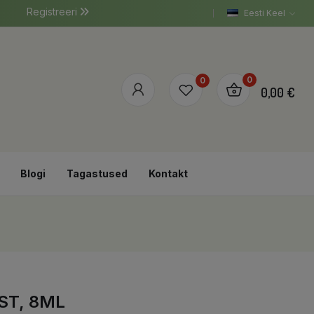
Registreeri
Eesti Keel
0
0
0,00 €
Blogi
Tagastused
Kontakt
ST, 8ML