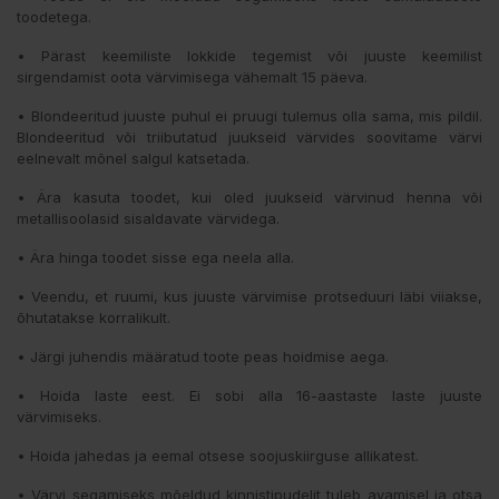
toodetega.
• Pärast keemiliste lokkide tegemist või juuste keemilist
sirgendamist oota värvimisega vähemalt 15 päeva.
• Blondeeritud juuste puhul ei pruugi tulemus olla sama, mis pildil.
Blondeeritud või triibutatud juukseid värvides soovitame värvi
eelnevalt mõnel salgul katsetada.
• Ära kasuta toodet, kui oled juukseid värvinud henna või
metallisoolasid sisaldavate värvidega.
• Ära hinga toodet sisse ega neela alla.
• Veendu, et ruumi, kus juuste värvimise protseduuri läbi viiakse,
õhutatakse korralikult.
• Järgi juhendis määratud toote peas hoidmise aega.
• Hoida laste eest. Ei sobi alla 16-aastaste laste juuste
värvimiseks.
• Hoida jahedas ja eemal otsese soojuskiirguse allikatest.
• Värvi segamiseks mõeldud kinnistipudelit tuleb avamisel ja otsa