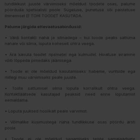
tundlikkust juuste värvimiseks mõeldud toodete osas, palume
pöörduda spetsialisti poole. Sügeluse, punetuse või paistetuse
ilmnemisel EI TOHI TOODET KASUTADA.
Palume järgida ettevaatusabinõusid:
• Väldi kontakti naha ja silmadega – kui toode peaks sattuma
nahale või silma, loputa koheselt ohtra veega.
• Ära kasuta toodet ripsmetel ega kulmudel. Hoiatuse eiramine
võib lõppeda pimedaks jäämisega.
• Toode ei ole mõeldud kasutamiseks habeme, vuntside ega
millegi muu värvimiseks peale juuste.
• Toote sattumisel silma loputa korralikult ohtra veega.
Kontaktläätsede kasutajad peaksid need enne loputamist
eemaldama.
• Loputa juuksed hoolikalt peale värvimist.
• Võimalike küsimustega naha tundlikkuse osas pöördu arsti
poole.
• Toode ei ole mõeldud segamiseks teiste samalaadsete