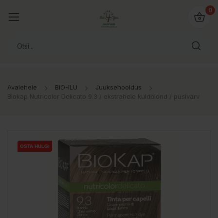
0
Avalehele
BIO-ILU
Juuksehooldus
Biokap Nutricolor Delicato 9.3 / ekstrahele kuldblond / püsivärv
OSTA HULGI
OSTA HULGI
OSTA HULGI