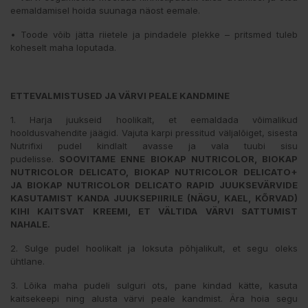
eemaldamisel hoida suunaga näost eemale.
• Toode võib jätta riietele ja pindadele plekke – pritsmed tuleb
koheselt maha loputada.
ETTEVALMISTUSED JA VÄRVI PEALE KANDMINE
1. Harja juukseid hoolikalt, et eemaldada võimalikud
hooldusvahendite jäägid. Vajuta karpi pressitud väljalõiget, sisesta
Nutrifixi pudel kindlalt avasse ja vala tuubi sisu
pudelisse.
SOOVITAME ENNE BIOKAP NUTRICOLOR, BIOKAP
NUTRICOLOR DELICATO, BIOKAP NUTRICOLOR DELICATO+
JA BIOKAP NUTRICOLOR DELICATO RAPID JUUKSEVÄRVIDE
KASUTAMIST KANDA JUUKSEPIIRILE (NÄGU, KAEL, KÕRVAD)
KIHI KAITSVAT KREEMI, ET VÄLTIDA VÄRVI SATTUMIST
NAHALE.
2. Sulge pudel hoolikalt ja loksuta põhjalikult, et segu oleks
ühtlane.
3. Lõika maha pudeli sulguri ots, pane kindad kätte, kasuta
kaitsekeepi ning alusta värvi peale kandmist. Ära hoia segu