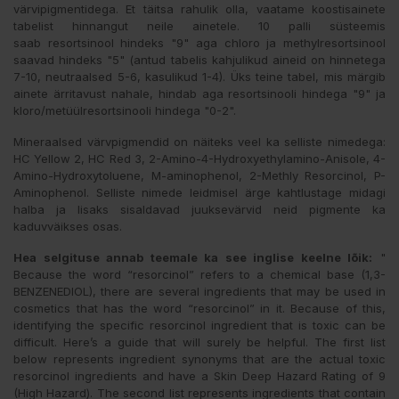
värvipigmentidega. Et täitsa rahulik olla, vaatame koostisainete
tabelist hinnangut neile ainetele. 10 palli süsteemis
saab resortsinool hindeks "9" aga chloro ja methylresortsinool
saavad hindeks "5" (antud tabelis kahjulikud aineid on hinnetega
7-10, neutraalsed 5-6, kasulikud 1-4). Üks teine tabel, mis märgib
ainete ärritavust nahale, hindab aga resortsinooli hindega "9" ja
kloro/metüülresortsinooli hindega "0-2".
Mineraalsed värvpigmendid on näiteks veel ka selliste nimedega:
HC Yellow 2, HC Red 3, 2-Amino-4-Hydroxyethylamino-Anisole, 4-
Amino-Hydroxytoluene, M-aminophenol, 2-Methly Resorcinol, P-
Aminophenol. Selliste nimede leidmisel ärge kahtlustage midagi
halba ja lisaks sisaldavad juuksevärvid neid pigmente ka
kaduvväikses osas.
Hea selgituse annab teemale ka see inglise keelne lõik:
"
Because the word “resorcinol” refers to a chemical base (1,3-
BENZENEDIOL), there are several ingredients that may be used in
cosmetics that has the word “resorcinol” in it. Because of this,
identifying the specific resorcinol ingredient that is toxic can be
difficult. Here’s a guide that will surely be helpful. The first list
below represents ingredient synonyms that are the actual toxic
resorcinol ingredients and have a Skin Deep Hazard Rating of 9
(High Hazard). The second list represents ingredients that contain