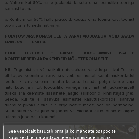
a. Vähem kui 50% halle juukseid: kasuta oma loomuliku tooniga
sarnast tooni.
b. Rohkem kui 50% halle juukseid: kasuta oma loomulikust toonist
tooni võrra tumedamat värvi.
HOIATUS: ÄRA KUNAGI ÜLETA VÄRVI MÕJUAEGA. VÕID SAADA
ERINEVA TULEMUSE.
HOIA LOODUST – PÄRAST KASUTAMIST KÄITLE
KONTEINEREID JA PAKENDEID NÕUETEKOHASELT.
NB!
Tegemist on võimalikult naturaalsete värvidega – kui Teil on
all tugev keemiline värv, siis võib esimestel kasutamiskordadel
looduslik värv kiiremini maha kuluda. Testide põhjal läheb vaja
mitu kuud ja mitut loodusliku värviga värvimist, et juuksekarvalt
tuleks ära keemiste lisaainete jäägid (silikoonid, kinnistajad jne).
Seega, kui te ei saavuta esimestel kasutuskordadel säravat
tulemust pikaks ajaks, siis ärge heitke meelt, see on normaalne.
Kui kasutate värvi juba neljandat või viiendat kuud, püsib esialgne
tulemus juba palju kauem!
Biokap
®
tooted on erilise ainulaadse valemiga. Need on esimesed
See veebisait kasutab oma ja kolmandate osapoolte
juuksevärvid, mis on nikkel-testitud (vähem kui 0,0001%), seega
Ära veel lahku!
küpsiseid, et parandada teie sirvimiskogemust ja