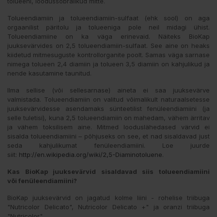
tolueeni, loodussõbralikud mitte.
Tolueendiamiin ja tolueendiamiin-sulfaat (ehk sool) on aga
orgaanilist päritolu ja tolueeniga pole neil midagi ühist.
Tolueendiamiine on ka väga erinevaid. Näiteks BioKap
juuksevärvides on 2,5 tolueendiamiin-sulfaat. See aine on heaks
kiidetud mitmesuguste kontrollorganite poolt. Samas väga sarnase
nimega tolueen 2,4 diamiin ja tolueen 3,5 diamiin on kahjulikud ja
nende kasutamine taunitud.
Ilma sellise (või sellesarnase) aineta ei saa juuksevärve
valmistada. Tolueendiamiin on valitud võimalikult naturaalsetesse
juuksevärvidesse asendamaks sünteetilist fenüleendiamiini (ja
selle tuletisi), kuna 2,5 tolueendiamiin on mahedam, vähem ärritav
ja vähem toksilisem aine. Mitmed looduslähedased värvid ei
sisalda tolueendiamiini – põhjuseks on see, et nad sisaldavad just
seda kahjulikumat fenüleendiamiini. Loe juurde
siit:
http://en.wikipedia.org/wiki/2,5-Diaminotoluene
.
Kas BioKap juuksevärvid sisaldavad siis
tolueendiamiini
või
fenüleendiamiini?
BioKap juuksevärvid on jagatud kolme liini - rohelise triibuga
"Nutricolor Delicato", Nutricolor Delicato +" ja oranzi triibuga
"Nutricolor".