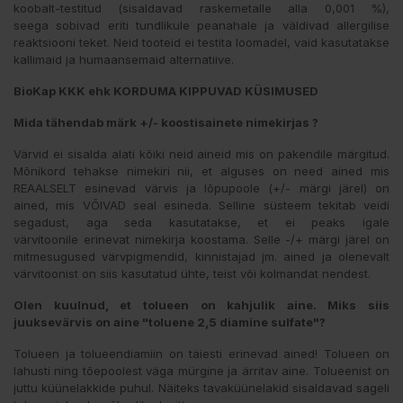
koobalt-testitud (sisaldavad raskemetalle alla 0,001 %),
seega sobivad eriti tundlikule peanahale ja väldivad allergilise
reaktsiooni teket. Neid tooteid ei testita loomadel, vaid kasutatakse
kallimaid ja humaansemaid alternatiive.
BioKap KKK ehk KORDUMA KIPPUVAD KÜSIMUSED
Mida tähendab märk +/- koostisainete nimekirjas ?
Värvid ei sisalda alati kõiki neid aineid mis on pakendile märgitud.
Mõnikord tehakse nimekiri nii, et alguses on need ained mis
REAALSELT esinevad värvis ja lõpupoole (+/- märgi järel) on
ained, mis VÕIVAD seal esineda. Selline süsteem tekitab veidi
segadust, aga seda kasutatakse, et ei peaks igale
värvitoonile erinevat nimekirja koostama. Selle -/+ märgi järel on
mitmesugused värvpigmendid, kinnistajad jm. ained ja olenevalt
värvitoonist on siis kasutatud ühte, teist või kolmandat nendest.
Olen kuulnud, et tolueen on kahjulik aine.
Miks siis
juuksevärvis on aine "toluene 2,5 diamine sulfate"?
Tolueen ja tolueendiamiin on täiesti erinevad ained! Tolueen on
lahusti ning tõepoolest väga mürgine ja ärritav aine. Tolueenist on
juttu küünelakkide puhul. Näiteks tavaküünelakid sisaldavad sageli