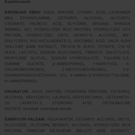
Koostisosad:
KREEMJAS VÄRV:
AQUA (WATER), STEARIC ACID, LAURAMIDE
MEA, ETHANOLAMINE, CETEARYL ALCOHOL, GLYCERYL
STEARATE, PALMITIC ACID, GLYCERIN, ARGANIA SPINOSA
(KERNEL) OIL°, HYDROLYZED RICE PROTEIN, HYDROLYZED SOY
PROTEIN, HYDROLYZED OATS, MYRISTYL ALCOHOL, BIS-
DIGLYCERYL POLYACYLADIPATE-2, ASCORBIC ACID, SALIX ALBA
(WILLOW) BARK EXTRACT, TRI-C14-15 ALKYL CITRATE, C12-13
ALKYL LACTATE, SODIUM GLUCONATE, TRIDECYL SALICYLATE,
PROPYLENE GLYCOL, SODIUM HYDROSULFITE, TOLUENE-2,5-
DIAMINE SULFATE, p-AMINOPHENOL, 1-NAPHTHOL, 4-
CHLORORESORCINOL, 2-METHYLRESORCINOL, 2.4-
DIAMINOPHENOXYETHANOL HCI, 4-AMINO-2-HYDROXYTOLUENE,
m-AMINOPHENOL.
FIKSAATOR:
AQUA (WATER), HYDROGEN PEROXIDE, CETEARYL
ALCOHOL, HEXYLDECYL LAURATE, HEXYLDECANOL, CETEARETH-
20, LAURETH-3, ETIDRONIC ACID, OXYQUINOLINE
SULFATE. Sisaldab vesinikperoksiidi.
ŠAMPOON-PALSAM:
AQUA/WATER, CETEARYL ALCOHOL, DECYL
GLUCOSIDE, GLYCERIN, BEHENYL ALCOHOL, HYDROLYZED RICE
PROTEIN, PANICUM MILIACEUM (MILLET) SEED EXTRACT,