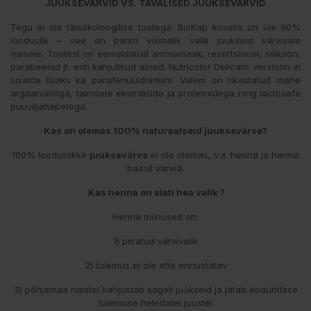
JUUKSEVÄRVID
VS. TAVALISED JUUKSEVÄRVID
Tegu ei ole täisökoloogilise tootega. BioKap koostis on üle 90%
looduslik – see on parim võimalik valik juukseid värvivale
naisele. Tootest on eemaldatud ammoniaak, resortsinool, silikoon,
parabeenid jt. eriti kahjulikud ained. Nutricolor Delicato versioon ei
sisalda lisaks ka parafenüüldiamiini. Valem on rikastatud mahe
argaaniaõliga, taimsete ekstraktide ja proteiinidega ning lactosafe
puuviljahapetega.
Kas on olemas 100% naturaalseid juuksevärve?
100% looduslikke
juuksevärve
ei ole olemas, v.a. henna ja henna
baasil värvid.
Kas henna on alati hea valik ?
Henna miinused on:
1) piiratud värvivalik
2) tulemus ei ole ette ennustatav
3) põhjamaa naistel kahjustab sageli juukseid ja jätab ebaühtlase
tulemuse heledatel juustel