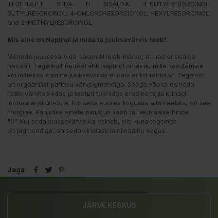
TEGELIKULT SEDA EI SISALDA: 4-BUTYLRESORCINOL;
BUTYLRESORCINOL; 4-CHLORORESORCIONOL; HEXYLRESORCINOL;
and 2-METHYLRESORCINOL
Mis aine on Napthol ja mida ta juuksevärvis teeb?
Mõnede juuksevärvide pakendil leiab märke, et nad ei sisalda
naftooli. Tegelikult naftool ehk napthol on aine, mille kasutamine
või mittekasutamine juuksevärvis ei oma erilist tähtsust. Tegemist
on orgaanilist päritolu värvpigmendiga. Seega võb ta esineda
teatd värvitoonides ja teatud toonides ei esine teda kunagi.
Infomaterjal ütleb, et kui seda suures koguses alla neelata, on see
mürgine. Kahjulike ainete nimistus saab ta neutraalse hinde
"6". Kui seda juuksevärvis ka esineb, siis kuna tegemist
on pigmendiga, on seda kindlasti minimaalne kogus.
Jaga
JÄRVE KESKUS