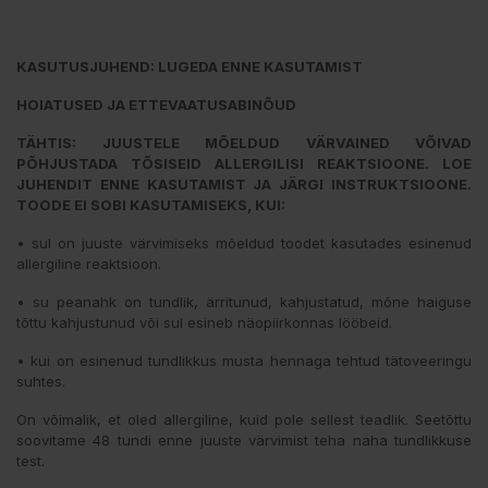
KASUTUSJUHEND: LUGEDA ENNE KASUTAMIST
HOIATUSED JA ETTEVAATUSABINÕUD
TÄHTIS: JUUSTELE MÕELDUD VÄRVAINED VÕIVAD
PÕHJUSTADA TÕSISEID ALLERGILISI REAKTSIOONE. LOE
JUHENDIT ENNE KASUTAMIST JA JÄRGI INSTRUKTSIOONE.
TOODE EI SOBI KASUTAMISEKS, KUI:
• sul on juuste värvimiseks mõeldud toodet kasutades esinenud
allergiline reaktsioon.
• su peanahk on tundlik, ärritunud, kahjustatud, mõne haiguse
tõttu kahjustunud või sul esineb näopiirkonnas lööbeid.
• kui on esinenud tundlikkus musta hennaga tehtud tätoveeringu
suhtes.
On võimalik, et oled allergiline, kuid pole sellest teadlik. Seetõttu
soovitame 48 tundi enne juuste värvimist teha naha tundlikkuse
test.