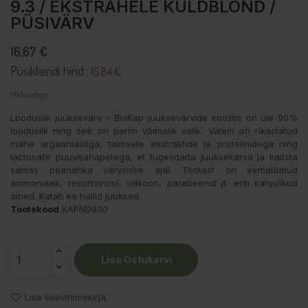
9.3 / EKSTRAHELE KULDBLOND /
PÜSIVÄRV
16,67 €
Püsikliendi hind :
15.84 €
Maksudega
Looduslik juuksevärv – BioKap juuksevärvide koostis on üle 90%
looduslik ning see on parim võimalik valik. Valem on rikastatud
mahe argaaniaõliga, taimsete ekstraktide ja proteiinidega ning
lactosafe puuviljahapetega, et tugevdada juuksekarva ja kaitsta
samas peanahka värvimise ajal. Tootest on eemaldatud
ammoniaak, resortsinool, silikoon, parabeenid jt. eriti kahjulikud
ained. Katab ka hallid juuksed.
Tootekood
KAPND930
Lisa Ostukorvi
Lisa soovinimekirja