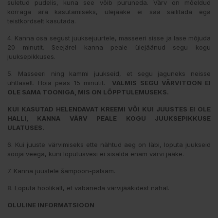
suletud pudelis, kuna see võib puruneda. Värv on mõeldud
korraga ära kasutamiseks, ülejääke ei saa säilitada ega
teistkordselt kasutada.
4. Kanna osa segust juuksejuurtele, masseeri sisse ja lase mõjuda
20 minutit. Seejärel kanna peale ülejäänud segu kogu
juuksepikkuses.
5. Masseeri ning kammi juukseid, et segu jaguneks neisse
ühtlaselt. Hoia peas 15 minutit.
VALMIS SEGU VÄRVITOON EI
OLE SAMA TOONIGA, MIS ON LÕPPTULEMUSEKS.
KUI KASUTAD HELENDAVAT KREEMI VÕI KUI JUUSTES EI OLE
HALLI, KANNA VÄRV PEALE KOGU JUUKSEPIKKUSE
ULATUSES.
6. Kui juuste värvimiseks ette nähtud aeg on läbi, loputa juukseid
sooja veega, kuni loputusvesi ei sisalda enam värvi jääke.
7. Kanna juustele šampoon-palsam.
8. Loputa hoolikalt, et vabaneda värvijääkidest nahal.
OLULINE INFORMATSIOON