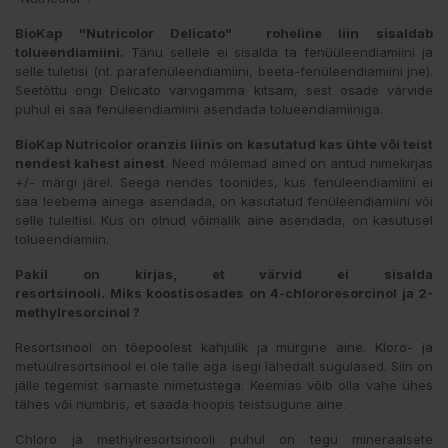
BioKap "Nutricolor Delicato" roheline liin sisaldab
tolueendiamiini.
Tänu sellele ei sisalda ta fenüüleendiamiini ja
selle tuletisi (nt. parafenüleendiamiini, beeta-fenüleendiamiini jne).
Seetõttu ongi Delicato värvigamma kitsam, sest osade värvide
puhul ei saa fenüleendiamiini asendada tolueendiamiiniga.
BioKap Nutricolor oranzis liinis on kasutatud kas ühte või teist
nendest kahest ainest
. Need mõlemad ained on antud nimekirjas
+/- märgi järel. Seega nendes toonides, kus fenüleendiamiini ei
saa leebema ainega asendada, on kasutatud fenüleendiamiini või
selle tuleitisi. Kus on olnud võimalik aine asendada, on kasutusel
tolueendiamiin.
Pakil on kirjas, et värvid ei sisalda
resortsinooli.
Miks koostisosades on 4-chlororesorcinol ja 2-
methylresorcinol ?
Resortsinool on tõepoolest kahjulik ja mürgine aine. Kloro- ja
metüülresortsinool ei ole talle aga isegi lähedalt sugulased. Siin on
jälle tegemist sarnaste nimetustega. Keemias võib olla vahe ühes
tähes või numbris, et saada hoopis teistsugune aine.
Chloro ja methylresortsinooli puhul on tegu mineraalsete