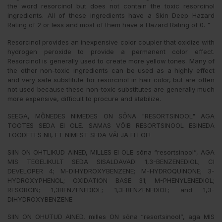
the word resorcinol but does not contain the toxic resorcinol
ingredients. All of these ingredients have a Skin Deep Hazard
Rating of 2 or less and most of them have a Hazard Rating of 0. "
Resorcinol provides an inexpensive color coupler that oxidize with
hydrogen peroxide to provide a permanent color effect.
Resorcinol is generally used to create more yellow tones. Many of
the other non-toxic ingredients can be used as a highly effect
and very safe substitute for resorcinol in hair color, but are often
not used because these non-toxic substitutes are generally much
more expensive, difficult to procure and stabilize.
SEEGA, MÕNEDES NIMEDES ON SÕNA "RESORTSINOOL" AGA
TOOTES SEDA EI OLE. SAMAS VÕIB RESORTSINOOL ESINEDA
TOODETES NII, ET NIMEST SEDA VÄLJA EI LOE!
SIIN ON OHTLIKUD AINED, MILLES EI OLE sõna “resortsinool”, AGA
MIS TEGELIKULT SEDA SISALDAVAD: 1,3-BENZENEDIOL; CI
DEVELOPER 4; M-DIHYDROXYBENZENE; M-HYDROQUINONE; 3-
HYDROXYPHENOL; OXIDATION BASE 31; M-PHENYLENEDIOL;
RESORCIN; 1,3BENZENEDIOL; 1,3-BENZENEDIOL; and 1,3-
DIHYDROXYBENZENE
SIIN ON OHUTUD AINED, milles ON sõna “resortsinool”, aga MIS