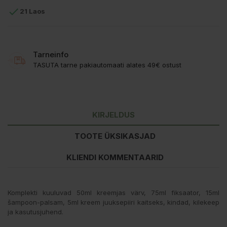

21 Laos
Tarneinfo
TASUTA tarne pakiautomaati alates 49€ ostust
KIRJELDUS
TOOTE ÜKSIKASJAD
KLIENDI KOMMENTAARID
Komplekti kuuluvad 50ml kreemjas värv, 75ml fiksaator, 15ml
šampoon-palsam, 5ml kreem juuksepiiri kaitseks, kindad, kilekeep
ja kasutusjuhend.