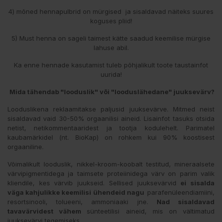
4) mõned hennapulbrid on mürgised ja sisaldavad näiteks suures
koguses pliid!
5) Must henna on sageli taimest kätte saadud keemilise mürgise
lahuse abil.
Ka enne hennade kasutamist tuleb põhjalikult toote taustainfot
uurida!
Mida tähendab "looduslik" või "looduslähedane" juuksevärv?
Looduslikena reklaamitakse paljusid juuksevärve. Mitmed neist
sisaldavad vaid 30-50% orgaanilisi aineid. Lisainfot tasuks otsida
netist, netikommentaaridest ja tootja kodulehelt. Parimatel
kaubamärkidel (nt. BioKap) on rohkem kui 90% koostisest
orgaaniline.
Võimalikult looduslik, nikkel-kroom-koobalt testitud, mineraalsete
värvipigmentidega ja taimsete proteiinidega värv on parim valik
kliendile, kes värvib juukseid. Sellised juuksevärvid
ei sisalda
väga kahjulikke keemilisi ühendeid nagu
parafenüleendiamiini,
resortsinooli, tolueeni, ammoniaaki jne.
Nad sisaldavad
tavavärvidest vähem
sünteetilisi aineid, mis on vältimatud
juuksevärvi tegemiseks.