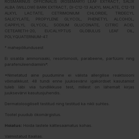
ROSMARINUS OFFICINALIS (ROSEMARY) LEAF EXTRACT, SALIX
ALBA (WILLOW) BARK EXTRACT, DI-C12-13 ALKYL MALATE, C12-13
ALKYL LACTATE, CETRIMONIUM CHLORIDE, TRIDECYL
SALICYLATE, PROPYLENE GLYCOL, PHENETYL ALCOHOL,
CAPRYLYL GLYCOL, SODIUM GLUCONATE, CITRIC ACID,
CETEARETH-20, EUCALYPTUS GLOBULUS LEAF OIL,
POLYQUATERNIUM-47.
° mahepõllundusest
Ei sisalda ammoniaaki, resortsinooli, parabeene, parfüümi ning
parafenüleendiamiini*.
*Nimetatud aine puudumine ei välista allergilise reaktsiooni
võimalikkust. 48 tundi enne juuksevärvi igakordset kasutamist
tuleb läbi viia tundlikkuse test, millest on lähemalt kirjas
juuksevärvi kasutusjuhendis.
Dermatoloogiliselt testitud ning testitud ka nikli suhtes.
Tootel puudub ökomärgistus.
Hoiatus:
Hoida lastele kättesaamatus kohas.
Valmistatud Itaalias.