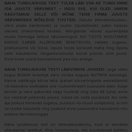
NAHA TUNDLIKKUSE TEST TULEB LÄBI VIIA 48 TUNDI ENNE
IGA JUUSTE VÄRVIMIST – ISEGI SIIS, KUI OLED VAREM
KASUTANUD SELLE VÕI MÕNE TEISE FIRMA JUUSTE
VÄRVIMISEKS MÕELDUD TOOTEID.
Kasuta ettevalmistusteks,
värvi peale kandmiseks ja juuste loputamiseks pakis kaasas
olevaid ühekordseid kindaid. Allergiariski võivad suurendada
musta hennaga tehtud tätoveeringud. KUI TOOTE KASUTAMISE
KÄIGUS ILMNEB ALLERGILINE REAKTSIOON, näiteks sügelus,
põletustunne või lööve, loputa toode koheselt maha ning lõpeta
selle kasutamine. Hingamisraskuste korral pöördu arsti poole.
Enne toote uuesti kasutamisest pea nõu arstiga.
NAHA TUNDLIKKUSE TESTI LÄBIVIIMISE JUHISED:
sega väike
kogus BIOKAP kreemjat värvi võrdse koguse NUTRIFIX kinnistiga.
Kanna vatitikuga kõrva taha (pärast kõrvarõngaste eemaldamist)
või käsivarre siseküljele ühe ruutsentimeetri suurusele alale. Sulge
kinnisti ja värvi pakendid väga hoolikalt ning oota 48 tundi, enne
kui vastavat piirkonda pesed, katad või seda puudutad. Kui selle
aja jooksul ilmnevad sügelus, punetus või muud sümptomid, ei tohi
sa toodet kasutada ning peaksid enne juuksevärvi kasutamist nõu
pidama dermatoloogiga.
Naha tundlikkuse test on ettevaatusabinõu, kuid ei eemalda
allergiariski täielikult. Kõigi küsimustega, mis puudutavad isiklikku