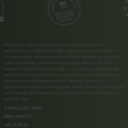
Bio4You on 100% Eesti kaubamärk! Albero Verde OÜ
eesmärgiks on pakkuda kõigile võimalust osa saada öko-ja
loodustoodete imelisest maailmast. Meie eeliseks on väga lai
valik ökotooteid, põnevad kaubamärgid ning e-poe kiire
transport. Bio4You ökopoe valikus on näiteks gluteenivabad
tooted, põnevad vegantooted, lai valik kosmeetikatooteid ja
mitmekesine valik toidulisandeid. Pakume tooteid mis ei
kahjustada loodust, loomi ega meie tervist. Bio4You missiooniks
on rikastada ökotoodete turgu ning harida inimesi tervislike
valikute osas.
KASULIKUD LINGID
keyboard_arrow_down
MINU KONTO
keyboard_arrow_down
JÄLGI MEID
keyboard_arrow_down