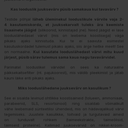
Kas looduslik juuksevärv püsib samakaua kui tavavärv ?
Testide põhjal
läheb üleminekul looduslikule värvile vaja 2-
4 kasutamiskorda, et juuksekarvalt tuleks ära keemiste
lisaainete jäägid
(silikoonid, kinnistajad jne). Need jäägid ei lase
looduslähedasel värvil (mis on leebema koostisega) väga
pikaks ajaks kinnistuda. Kui te ei saavuta esimestel
kasutuskordadel tulemust pikaks ajaks, siis ärge heitke meelt! See
on normaalne.
Kui kasutate looduslähedast värvi mitu kuud
järjest, püsib särav tulemus sama kaua nagu tavavärvidel.
Parimatel looduslikel värvidel on sees ka naturaalne
päiksekaitsefilter (nt. pajukoorest), mis väldib pleekimist ja jätab
kauni läike eriti pikaks ajaks.
Miks looduslähedane juuksevärv on kasulikum ?
See ei sisalda levinud ohtlikke koostisaineid (tolueen, ammoniaak,
parabeenid, SLS, resortsinool) ning sisaldab võimalikult
vähe leebemaid sünteetilisi ühendeid, mis on hädavajalikud värvi
tegemiseks. Juustele kasulikke, toitvaid ja turgutavaid aineid
on tunduvalt rohkem (taimeekstrakte, taimeõlisid,
taimseid proteiine). Kallimad juuksevärvid on nikkel-kroom-