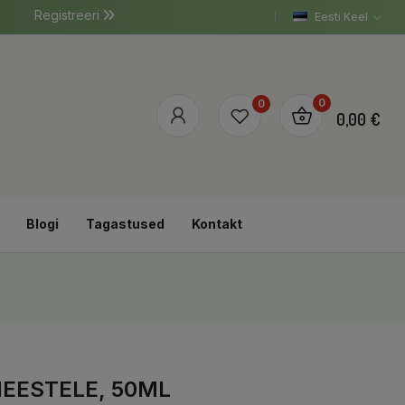
Registreeri
Eesti Keel
0
0
0,00 €
Blogi
Tagastused
Kontakt
EESTELE, 50ML