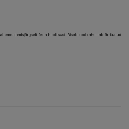
habemeajamisjärgselt õrna hoolitsust. Bisabolool rahustab ärritunud