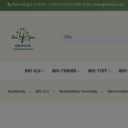
Klienditugi E-N 9.00 - 17.00 / (+372) 5305 4036 / web@bio4you.eu
BIO-ILU
BIO-TERVIS
BIO-TOIT
BIO
Avalehele
BIO-ILU
Kosmeetika meestele
Näohooldus