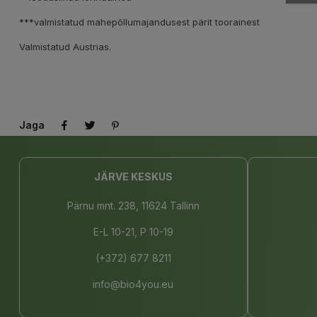
***valmistatud mahepõllumajandusest pärit toorainest
Valmistatud Austrias.
Jaga
JÄRVE KESKUS
Pärnu mnt. 238, 11624 Tallinn
E-L 10-21, P 10-19
(+372) 677 8211
info@bio4you.eu