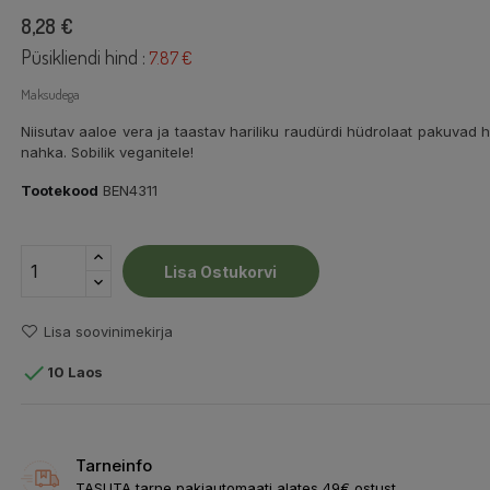
8,28 €
Püsikliendi hind :
7.87 €
Maksudega
Niisutav aaloe vera ja taastav hariliku raudürdi hüdrolaat pakuvad 
nahka. Sobilik veganitele!
Tootekood
BEN4311
Lisa Ostukorvi
Lisa soovinimekirja

10 Laos
Tarneinfo
TASUTA tarne pakiautomaati alates 49€ ostust