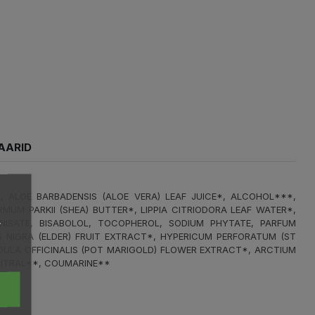
AARID
*, ALOE BARBADENSIS (ALOE VERA) LEAF JUICE*, ALCOHOL***,
MUM PARKII (SHEA) BUTTER*, LIPPIA CITRIODORA LEAF WATER*,
,
NISATE, BISABOLOL, TOCOPHEROL, SODIUM PHYTATE, PARFUM
S NIGRA (ELDER) FRUIT EXTRACT*, HYPERICUM PERFORATUM (ST
DULA OFFICINALIS (POT MARIGOLD) FLOWER EXTRACT*, ARCTIUM
 CITRAL**, COUMARINE**