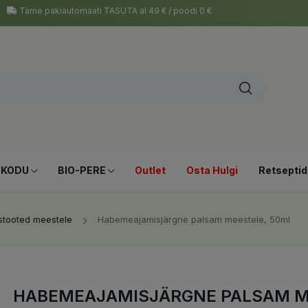
Tarne pakiautomaati TASUTA al 49 € / poodi 0 €
-KODU
BIO-PERE
Outlet
Osta Hulgi
Retseptid
tooted meestele
Habemeajamisjärgne palsam meestele, 50ml
HABEMEAJAMISJÄRGNE PALSAM M