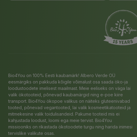
Bio4You on 100% Eesti kaubamärk! Albero Verde OÜ
eesmärgiks on pakkuda kõigile võimalust osa saada öko-ja
loodustoodete imelisest maailmast. Meie eeliseks on väga lai
valik ökotooteid, põnevad kaubamärgid ning e-poe kiire
transport. Bio4You ökopoe valikus on näiteks gluteenivabad
tooted, põnevad vegantooted, lai valik kosmeetikatooteid ja
mitmekesine valik toidulisandeid. Pakume tooteid mis ei
kahjustada loodust, loomi ega meie tervist. Bio4You
missiooniks on rikastada ökotoodete turgu ning harida inimesi
tervislike valikute osas.