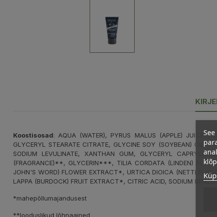
KIRJ
See 
Koostisosad
: AQUA (WATER), PYRUS MALUS (APPLE) JUICE*, 
para
GLYCERYL STEARATE CITRATE, GLYCINE SOY (SOYBEAN) OIL*, C
anal
SODIUM LEVULINATE, XANTHAN GUM, GLYCERYL CAPRYLATE, 
klõ
(FRAGRANCE)**, GLYCERIN***, TILIA CORDATA (LINDEN) FLOW
JOHN'S WORD) FLOWER EXTRACT*, URTICA DIOICA (NETTLE) RO
Küps
LAPPA (BURDOCK) FRUIT EXTRACT*, CITRIC ACID, SODIUM BENZ
*mahepõllumajandusest
**looduslikud lõhnaained