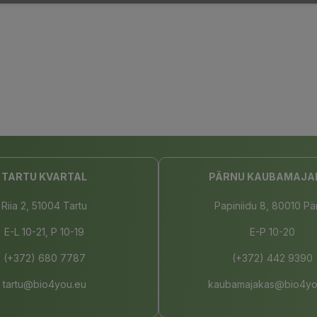
TARTU KVARTAL
PÄRNU KAUBAMAJA
Riia 2, 51004 Tartu
Papiniidu 8, 80010 Pä
E-L 10-21, P 10-19
E-P 10-20
(+372) 680 7787
(+372) 442 9390
tartu@bio4you.eu
kaubamajakas@bio4yo