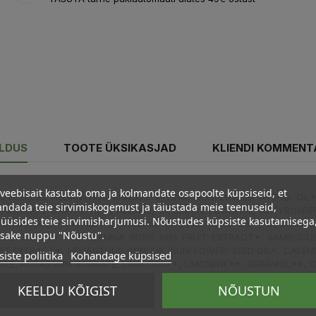
ELDUS
TOOTE ÜKSIKASJAD
KLIENDI KOMMENT
veebisait kasutab oma ja kolmandate osapoolte küpsiseid, et
GLYCERINE, HELIANTHUS ANNUUS (HYBRID SUNFLOWER) HYBRID OIL
ndada teie sirvimiskogemust ja täiustada meie teenuseid,
APRYLIC / CAPRIC TRIGLYCERIDE, CETEARYL ALCOHOL, BUTYROSPER
üüsides teie sirvimisharjumusi. Nõustudes küpsiste kasutamisega
LAVANDULA HYBRIDA (LAVANDIN) GROSSO HERB OIL*, SODIUM A
psake nuppu "Nõustu".
ER EXTRACT*, PINK CANINA (ROSE HIP) FRUIT EXTRACT*, SAMBUCU
OT EXTRACT*, HELIANTHUS ANNUUS (SUNFLOWER) SEED OIL*, CALEN
iste poliitika
Kohandage küpsised
OATE, POTASSIUM SORBATE, LINALOOL**, LIMONENE**, GERANIOL**,
KEELDU KÕIGIST
NÕUSTUN