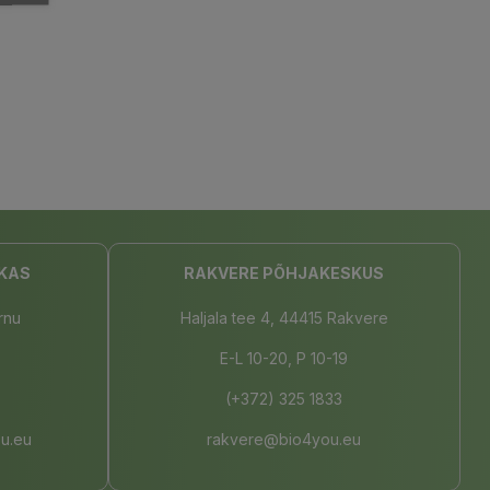
KAS
RAKVERE PÕHJAKESKUS
rnu
Haljala tee 4, 44415 Rakvere
E-L 10-20, P 10-19
(+372) 325 1833
u.eu
rakvere@bio4you.eu