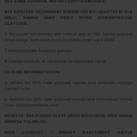
OLE SAMA TOONIGA, MIS ON LÕPPTULEMUSEKS.
KUI KASUTAD HELENDAVAT KREEMI VÕI KUI JUUSTES EI OLE
HALLI, KANNA VÄRV PEALE KOGU JUUKSEPIKKUSE
ULATUSES.
6. Kui juuste värvimiseks ette nähtud aeg on läbi, loputa juukseid
sooja veega, kuni loputusvesi ei sisalda enam värvi jääke.
7. Kanna juustele šampoon-palsam.
8. Loputa hoolikalt, et vabaneda värvijääkidest nahal.
OLULINE INFORMATSIOON
a. Vähem kui 50% halle juukseid: kasuta oma loomuliku tooniga
sarnast tooni.
b. Rohkem kui 50% halle juukseid: kasuta oma loomulikust toonist
tooni võrra tumedamat värvi.
HOIATUS: ÄRA KUNAGI ÜLETA VÄRVI MÕJUAEGA. VÕID SAADA
ERINEVA TULEMUSE.
HOIA LOODUST – PÄRAST KASUTAMIST KÄITLE