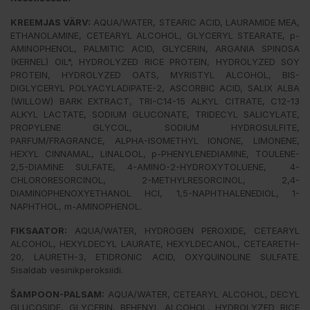
KREEMJAS VÄRV:
AQUA/WATER, STEARIC ACID, LAURAMIDE MEA,
ETHANOLAMINE, CETEARYL ALCOHOL, GLYCERYL STEARATE, p-
AMINOPHENOL, PALMITIC ACID, GLYCERIN, ARGANIA SPINOSA
(KERNEL) OIL°, HYDROLYZED RICE PROTEIN, HYDROLYZED SOY
PROTEIN, HYDROLYZED OATS, MYRISTYL ALCOHOL, BIS-
DIGLYCERYL POLYACYLADIPATE-2, ASCORBIC ACID, SALIX ALBA
(WILLOW) BARK EXTRACT, TRI-C14-15 ALKYL CITRATE, C12-13
ALKYL LACTATE, SODIUM GLUCONATE, TRIDECYL SALICYLATE,
PROPYLENE GLYCOL, SODIUM HYDROSULFITE,
PARFUM/FRAGRANCE, ALPHA-ISOMETHYL IONONE, LIMONENE,
HEXYL CINNAMAL, LINALOOL, p-PHENYLENEDIAMINE, TOULENE-
2,5-DIAMINE SULFATE, 4-AMINO-2-HYDROXYTOLUENE, 4-
CHLORORESORCINOL, 2-METHYLRESORCINOL, 2,4-
DIAMINOPHENOXYETHANOL HCI, 1,5-NAPHTHALENEDIOL, 1-
NAPHTHOL, m-AMINOPHENOL.
FIKSAATOR:
AQUA/WATER, HYDROGEN PEROXIDE, CETEARYL
ALCOHOL, HEXYLDECYL LAURATE, HEXYLDECANOL, CETEARETH-
20, LAURETH-3, ETIDRONIC ACID, OXYQUINOLINE SULFATE.
Sisaldab vesinikperoksiidi.
ŠAMPOON-PALSAM:
AQUA/WATER, CETEARYL ALCOHOL, DECYL
GLUCOSIDE, GLYCERIN, BEHENYL ALCOHOL, HYDROLYZED RICE