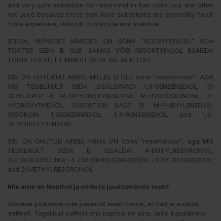
and very safe substitute for resorcinol in hair color, but are often
not used because these non-toxic substitutes are generally much
more expensive, difficult to procure and stabilize.
SEEGA, MÕNEDES NIMEDES ON SÕNA "RESORTSINOOL" AGA
TOOTES SEDA EI OLE. SAMAS VÕIB RESORTSINOOL ESINEDA
TOODETES NII, ET NIMEST SEDA VÄLJA EI LOE!
SIIN ON OHTLIKUD AINED, MILLES EI OLE sõna “resortsinool”, AGA
MIS TEGELIKULT SEDA SISALDAVAD: 1,3-BENZENEDIOL; CI
DEVELOPER 4; M-DIHYDROXYBENZENE; M-HYDROQUINONE; 3-
HYDROXYPHENOL; OXIDATION BASE 31; M-PHENYLENEDIOL;
RESORCIN; 1,3BENZENEDIOL; 1,3-BENZENEDIOL; and 1,3-
DIHYDROXYBENZENE
SIIN ON OHUTUD AINED, milles ON sõna “resortsinool”, aga MIS
TEGELIKULT SEDA EI SISALDA: 4-BUTYLRESORCINOL;
BUTYLRESORCINOL; 4-CHLORORESORCIONOL; HEXYLRESORCINOL;
and 2-METHYLRESORCINOL
Mis aine on Napthol ja mida ta juuksevärvis teeb?
Mõnede juuksevärvide pakendil leiab märke, et nad ei sisalda
naftooli. Tegelikult naftool ehk napthol on aine, mille kasutamine