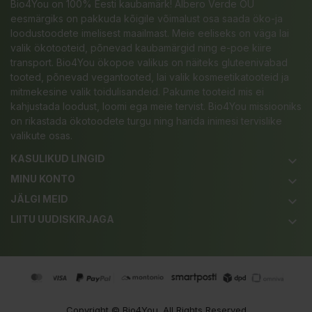
Bio4You on 100% Eesti kaubamärk! Albero Verde OÜ
eesmärgiks on pakkuda kõigile võimalust osa saada öko-ja
loodustoodete imelisest maailmast. Meie eeliseks on väga lai
valik ökotooteid, põnevad kaubamärgid ning e-poe kiire
transport. Bio4You ökopoe valikus on näiteks gluteenivabad
tooted, põnevad vegantooted, lai valik kosmeetikatooteid ja
mitmekesine valik toidulisandeid. Pakume tooteid mis ei
kahjustada loodust, loomi ega meie tervist. Bio4You missiooniks
on rikastada ökotoodete turgu ning harida inimesi tervislike
valikute osas.
KASULIKUD LINGID
keyboard_arrow_down
MINU KONTO
keyboard_arrow_down
JÄLGI MEID
keyboard_arrow_down
LIITU UUDISKIRJAGA
keyboard_arrow_down
Copyright ©
Bio4You
. All Rights Reserved