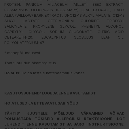
PROTEIN, PANICUM MILIACEUM (MILLET) SEED EXTRACT,
ROSMARINUS OFFICINALIS (ROSEMARY) LEAF EXTRACT, SALIX
ALBA (WILLOW) BARK EXTRACT, DI-C12-13 ALKYL MALATE, C12-13
ALKYL LACTATE, CETRIMONIUM CHLORIDE, TRIDECYL
SALICYLATE, PROPYLENE GLYCOL, PHENETYL ALCOHOL,
CAPRYLYL GLYCOL, SODIUM GLUCONATE, CITRIC ACID,
CETEARETH-20, EUCALYPTUS GLOBULUS LEAF OIL,
POLYQUATERNIUM-47.
° mahepõllundusest
Tootel puudub ökomärgistus.
Hoiatus:
Hoida lastele kättesaamatus kohas.
KASUTUSJUHEND: LUGEDA ENNE KASUTAMIST
HOIATUSED JA ETTEVAATUSABINÕUD
TÄHTIS: JUUSTELE MÕELDUD VÄRVAINED VÕIVAD
PÕHJUSTADA TÕSISEID ALLERGILISI REAKTSIOONE. LOE
JUHENDIT ENNE KASUTAMIST JA JÄRGI INSTRUKTSIOONE.