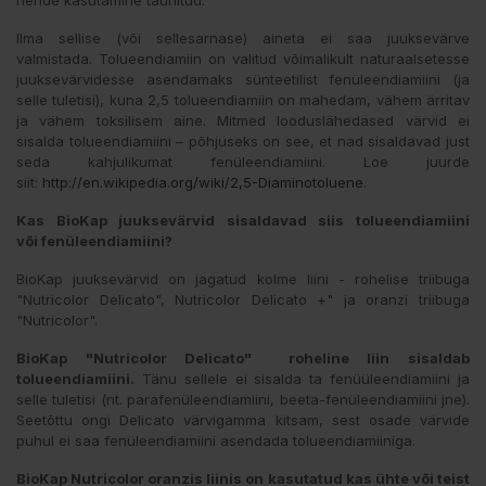
Ilma sellise (või sellesarnase) aineta ei saa juuksevärve
valmistada. Tolueendiamiin on valitud võimalikult naturaalsetesse
juuksevärvidesse asendamaks sünteetilist fenüleendiamiini (ja
selle tuletisi), kuna 2,5 tolueendiamiin on mahedam, vähem ärritav
ja vähem toksilisem aine. Mitmed looduslähedased värvid ei
sisalda tolueendiamiini – põhjuseks on see, et nad sisaldavad just
seda kahjulikumat fenüleendiamiini. Loe juurde
siit:
http://en.wikipedia.org/wiki/2,5-Diaminotoluene
.
Kas BioKap juuksevärvid sisaldavad siis
tolueendiamiini
või
fenüleendiamiini?
BioKap juuksevärvid on jagatud kolme liini - rohelise triibuga
"Nutricolor Delicato", Nutricolor Delicato +" ja oranzi triibuga
"Nutricolor".
BioKap "Nutricolor Delicato" roheline liin sisaldab
tolueendiamiini.
Tänu sellele ei sisalda ta fenüüleendiamiini ja
selle tuletisi (nt. parafenüleendiamiini, beeta-fenüleendiamiini jne).
Seetõttu ongi Delicato värvigamma kitsam, sest osade värvide
puhul ei saa fenüleendiamiini asendada tolueendiamiiniga.
BioKap Nutricolor oranzis liinis on kasutatud kas ühte või teist