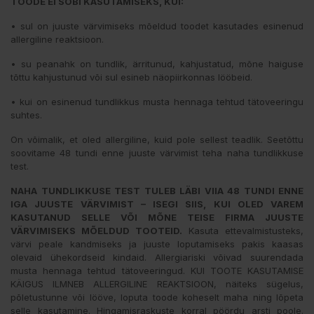
TOODE EI SOBI KASUTAMISEKS, KUI:
• sul on juuste värvimiseks mõeldud toodet kasutades esinenud
allergiline reaktsioon.
• su peanahk on tundlik, ärritunud, kahjustatud, mõne haiguse
tõttu kahjustunud või sul esineb näopiirkonnas lööbeid.
• kui on esinenud tundlikkus musta hennaga tehtud tätoveeringu
suhtes.
On võimalik, et oled allergiline, kuid pole sellest teadlik. Seetõttu
soovitame 48 tundi enne juuste värvimist teha naha tundlikkuse
test.
NAHA TUNDLIKKUSE TEST TULEB LÄBI VIIA 48 TUNDI ENNE
IGA JUUSTE VÄRVIMIST – ISEGI SIIS, KUI OLED VAREM
KASUTANUD SELLE VÕI MÕNE TEISE FIRMA JUUSTE
VÄRVIMISEKS MÕELDUD TOOTEID.
Kasuta ettevalmistusteks,
värvi peale kandmiseks ja juuste loputamiseks pakis kaasas
olevaid ühekordseid kindaid. Allergiariski võivad suurendada
musta hennaga tehtud tätoveeringud. KUI TOOTE KASUTAMISE
KÄIGUS ILMNEB ALLERGILINE REAKTSIOON, näiteks sügelus,
põletustunne või lööve, loputa toode koheselt maha ning lõpeta
selle kasutamine. Hingamisraskuste korral pöördu arsti poole.