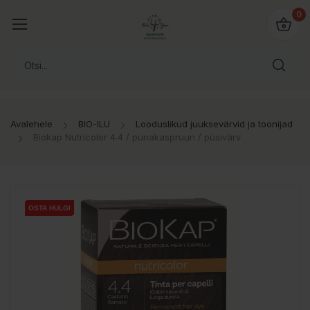
0
Avalehele
BIO-ILU
Looduslikud juuksevärvid ja toonijad
Biokap Nutricolor 4.4 / punakaspruun / püsivärv
OSTA HULGI
OSTA HULGI
OSTA HULGI
OSTA HULGI