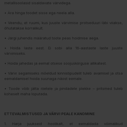
metallisoolasid sisaldavate värvidega.
• Ära hinga toodet sisse ega neela alla.
• Veendu, et ruumi, kus juuste värvimise protseduuri läbi viiakse,
õhutatakse korralikult.
• Järgi juhendis määratud toote peas hoidmise aega.
• Hoida laste eest. Ei sobi alla 16-aastaste laste juuste
värvimiseks.
• Hoida jahedas ja eemal otsese soojuskiirguse allikatest.
• Värvi segamiseks mõeldud kinnistipudelit tuleb avamisel ja otsa
eemaldamisel hoida suunaga näost eemale.
• Toode võib jätta riietele ja pindadele plekke – pritsmed tuleb
koheselt maha loputada.
ETTEVALMISTUSED JA VÄRVI PEALE KANDMINE
1. Harja juukseid hoolikalt, et eemaldada võimalikud