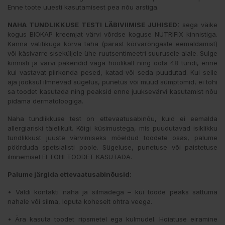
Enne toote uuesti kasutamisest pea nõu arstiga.
NAHA TUNDLIKKUSE TESTI LÄBIVIIMISE JUHISED:
sega väike
kogus BIOKAP kreemjat värvi võrdse koguse NUTRIFIX kinnistiga.
Kanna vatitikuga kõrva taha (pärast kõrvarõngaste eemaldamist)
või käsivarre siseküljele ühe ruutsentimeetri suurusele alale. Sulge
kinnisti ja värvi pakendid väga hoolikalt ning oota 48 tundi, enne
kui vastavat piirkonda pesed, katad või seda puudutad. Kui selle
aja jooksul ilmnevad sügelus, punetus või muud sümptomid, ei tohi
sa toodet kasutada ning peaksid enne juuksevärvi kasutamist nõu
pidama dermatoloogiga.
Naha tundlikkuse test on ettevaatusabinõu, kuid ei eemalda
allergiariski täielikult. Kõigi küsimustega, mis puudutavad isiklikku
tundlikkust juuste värvimiseks mõeldud toodete osas, palume
pöörduda spetsialisti poole. Sügeluse, punetuse või paistetuse
ilmnemisel EI TOHI TOODET KASUTADA.
Palume järgida ettevaatusabinõusid:
• Väldi kontakti naha ja silmadega – kui toode peaks sattuma
nahale või silma, loputa koheselt ohtra veega.
• Ära kasuta toodet ripsmetel ega kulmudel. Hoiatuse eiramine