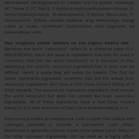
Mineraalsed värvpigmendid on näiteks veel ka selliste nimedega:
HC Yellow 2, HC Red 3, 2-Amino-4-Hydroxyethylamino-Anisole, 4-
Amino-Hydroxytoluene, M-aminophenol, 2-Methly Resorcinol, P-
Aminophenol. Selliste nimede leidmisel ärge kahtlustage midagi
halba ja lisaks sisaldavad juuksevärvid neid pigmente ka
kaduvväikses osas.
Hea selgituse annab teemale ka see inglise keelne lõik:
"
Because the word “resorcinol” refers to a chemical base (1,3-
BENZENEDIOL), there are several ingredients that may be used in
cosmetics that has the word “resorcinol” in it. Because of this,
identifying the specific resorcinol ingredient that is toxic can be
difficult. Here’s a guide that will surely be helpful. The first list
below represents ingredient synonyms that are the actual toxic
resorcinol ingredients and have a Skin Deep Hazard Rating of 9
(High Hazard). The second list represents ingredients that contain
the word resorcinol but does not contain the toxic resorcinol
ingredients. All of these ingredients have a Skin Deep Hazard
Rating of 2 or less and most of them have a Hazard Rating of 0. "
Resorcinol provides an inexpensive color coupler that oxidize with
hydrogen peroxide to provide a permanent color effect.
Resorcinol is generally used to create more yellow tones. Many of
the other non-toxic ingredients can be used as a highly effect