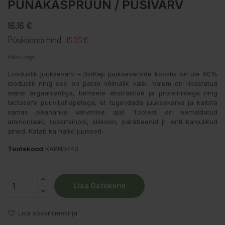
PUNAKASPRUUN / PÜSIVÄRV
16,16 €
Püsikliendi hind :
15.35 €
Maksudega
Looduslik juuksevärv – BioKap juuksevärvide koostis on üle 90%
looduslik ning see on parim võimalik valik. Valem on rikastatud
mahe argaaniaõliga, taimsete ekstraktide ja proteiinidega ning
lactosafe puuviljahapetega, et tugevdada juuksekarva ja kaitsta
samas peanahka värvimise ajal. Tootest on eemaldatud
ammoniaak, resortsinool, silikoon, parabeenid jt. eriti kahjulikud
ained. Katab ka hallid juuksed.
Tootekood
KAPNB440
Lisa Ostukorvi
Lisa soovinimekirja