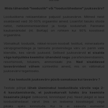
Mida tähendab "looduslik" või "looduslähedane" juuksevärv?
Looduslikena reklaamitakse paljusid juuksevärve. Mitmed neist
sisaldavad vaid 30-50% orgaanilisi aineid. Lisainfot tasuks otsida
netist, netikommentaaridest ja tootja kodulehelt. Parimatel
kaubamärkidel (nt. BioKap) on rohkem kui 90% koostisest
orgaaniline.
Võimalikult looduslik, nikkel-kroom-koobalt testitud, mineraalsete
värvipigmentidega ja taimsete proteiinidega värv on parim valik
kliendile, kes värvib juukseid. Sellised juuksevärvid
ei sisalda
väga kahjulikke keemilisi ühendeid nagu
parafenüleendiamiini,
resortsinooli, tolueeni, ammoniaaki jne.
Nad sisaldavad
tavavärvidest vähem
sünteetilisi aineid, mis on vältimatud
juuksevärvi tegemiseks.
Kas looduslik juuksevärv püsib samakaua kui tavavärv ?
Testide põhjal
läheb üleminekul looduslikule värvile vaja 2-
4 kasutamiskorda, et juuksekarvalt tuleks ära keemiste
lisaainete jäägid
(silikoonid, kinnistajad jne). Need jäägid ei lase
looduslähedasel värvil (mis on leebema koostisega) väga
pikaks ajaks kinnistuda. Kui te ei saavuta esimestel