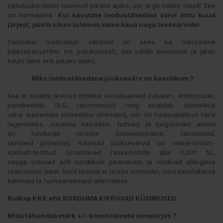
kasutuskordadel tulemust pikaks ajaks, siis ärge heitke meelt! See
on normaalne.
Kui kasutate looduslähedast värvi mitu kuud
järjest, püsib särav tulemus sama kaua nagu tavavärvidel.
Parimatel looduslikel värvidel on sees ka naturaalne
päiksekaitsefilter (nt. pajukoorest), mis väldib pleekimist ja jätab
kauni läike eriti pikaks ajaks.
Miks looduslähedane juuksevärv on kasulikum ?
See ei sisalda levinud ohtlikke koostisaineid (tolueen, ammoniaak,
parabeenid, SLS, resortsinool) ning sisaldab võimalikult
vähe leebemaid sünteetilisi ühendeid, mis on hädavajalikud värvi
tegemiseks. Juustele kasulikke, toitvaid ja turgutavaid aineid
on tunduvalt rohkem (taimeekstrakte, taimeõlisid,
taimseid proteiine). Kallimad juuksevärvid on nikkel-kroom-
koobalt-testitud (sisaldavad raskemetalle alla 0,001 %),
seega sobivad eriti tundlikule peanahale ja väldivad allergilise
reaktsiooni teket. Neid tooteid ei testita loomadel, vaid kasutatakse
kallimaid ja humaansemaid alternatiive.
BioKap KKK ehk KORDUMA KIPPUVAD KÜSIMUSED
Mida tähendab märk +/- koostisainete nimekirjas ?