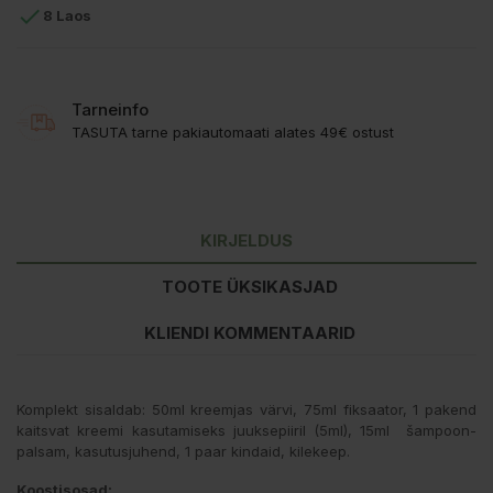

8 Laos
Tarneinfo
TASUTA tarne pakiautomaati alates 49€ ostust
KIRJELDUS
TOOTE ÜKSIKASJAD
KLIENDI KOMMENTAARID
Komplekt sisaldab: 50ml kreemjas värvi, 75ml fiksaator, 1 pakend
kaitsvat kreemi kasutamiseks juuksepiiril (5ml), 15ml šampoon-
palsam, kasutusjuhend, 1 paar kindaid, kilekeep.
Koostisosad: