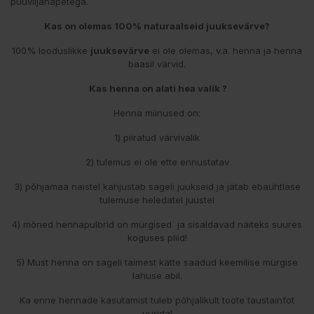
puuviljahapetega.
Kas on olemas 100% naturaalseid juuksevärve?
100% looduslikke
juuksevärve
ei ole olemas, v.a. henna ja henna
baasil värvid.
Kas henna on alati hea valik ?
Henna miinused on:
1) piiratud värvivalik
2) tulemus ei ole ette ennustatav
3) põhjamaa naistel kahjustab sageli juukseid ja jätab ebaühtlase
tulemuse heledatel juustel
4) mõned hennapulbrid on mürgised ja sisaldavad näiteks suures
koguses pliid!
5) Must henna on sageli taimest kätte saadud keemilise mürgise
lahuse abil.
Ka enne hennade kasutamist tuleb põhjalikult toote taustainfot
uurida!