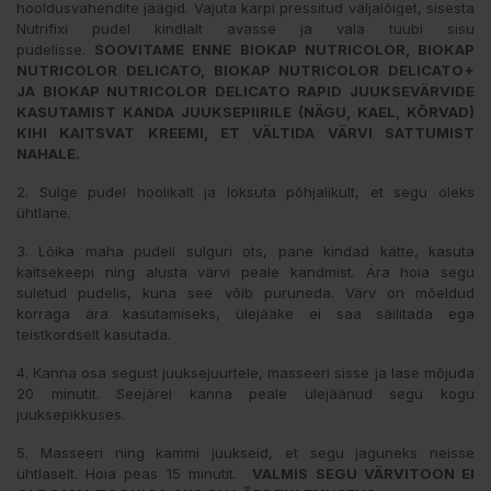
hooldusvahendite jäägid. Vajuta karpi pressitud väljalõiget, sisesta
Nutrifixi pudel kindlalt avasse ja vala tuubi sisu
pudelisse.
SOOVITAME ENNE BIOKAP NUTRICOLOR, BIOKAP
NUTRICOLOR DELICATO, BIOKAP NUTRICOLOR DELICATO+
JA BIOKAP NUTRICOLOR DELICATO RAPID JUUKSEVÄRVIDE
KASUTAMIST KANDA JUUKSEPIIRILE (NÄGU, KAEL, KÕRVAD)
KIHI KAITSVAT KREEMI, ET VÄLTIDA VÄRVI SATTUMIST
NAHALE.
2. Sulge pudel hoolikalt ja loksuta põhjalikult, et segu oleks
ühtlane.
3. Lõika maha pudeli sulguri ots, pane kindad kätte, kasuta
kaitsekeepi ning alusta värvi peale kandmist. Ära hoia segu
suletud pudelis, kuna see võib puruneda. Värv on mõeldud
korraga ära kasutamiseks, ülejääke ei saa säilitada ega
teistkordselt kasutada.
4. Kanna osa segust juuksejuurtele, masseeri sisse ja lase mõjuda
20 minutit. Seejärel kanna peale ülejäänud segu kogu
juuksepikkuses.
5. Masseeri ning kammi juukseid, et segu jaguneks neisse
ühtlaselt. Hoia peas 15 minutit.
VALMIS SEGU VÄRVITOON EI