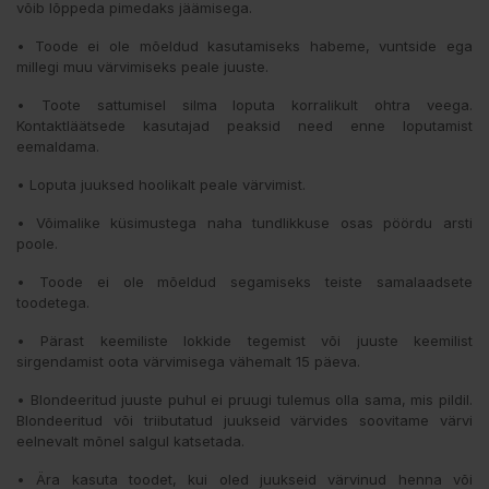
võib lõppeda pimedaks jäämisega.
• Toode ei ole mõeldud kasutamiseks habeme, vuntside ega
millegi muu värvimiseks peale juuste.
• Toote sattumisel silma loputa korralikult ohtra veega.
Kontaktläätsede kasutajad peaksid need enne loputamist
eemaldama.
• Loputa juuksed hoolikalt peale värvimist.
• Võimalike küsimustega naha tundlikkuse osas pöördu arsti
poole.
• Toode ei ole mõeldud segamiseks teiste samalaadsete
toodetega.
• Pärast keemiliste lokkide tegemist või juuste keemilist
sirgendamist oota värvimisega vähemalt 15 päeva.
• Blondeeritud juuste puhul ei pruugi tulemus olla sama, mis pildil.
Blondeeritud või triibutatud juukseid värvides soovitame värvi
eelnevalt mõnel salgul katsetada.
• Ära kasuta toodet, kui oled juukseid värvinud henna või