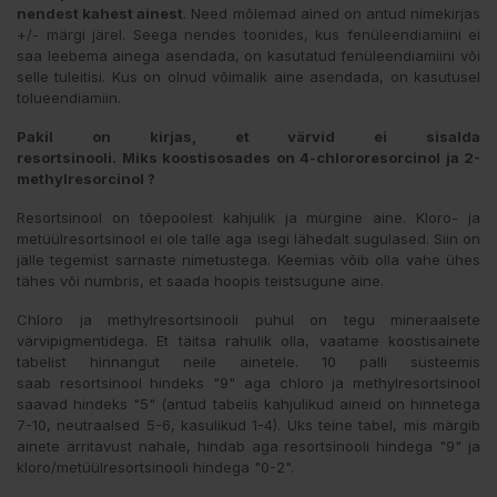
nendest kahest ainest
. Need mõlemad ained on antud nimekirjas
+/- märgi järel. Seega nendes toonides, kus fenüleendiamiini ei
saa leebema ainega asendada, on kasutatud fenüleendiamiini või
selle tuleitisi. Kus on olnud võimalik aine asendada, on kasutusel
tolueendiamiin.
Pakil on kirjas, et värvid ei sisalda
resortsinooli.
Miks koostisosades on 4-chlororesorcinol ja 2-
methylresorcinol ?
Resortsinool on tõepoolest kahjulik ja mürgine aine. Kloro- ja
metüülresortsinool ei ole talle aga isegi lähedalt sugulased. Siin on
jälle tegemist sarnaste nimetustega. Keemias võib olla vahe ühes
tähes või numbris, et saada hoopis teistsugune aine.
Chloro ja methylresortsinooli puhul on tegu mineraalsete
värvipigmentidega. Et täitsa rahulik olla, vaatame koostisainete
tabelist hinnangut neile ainetele. 10 palli süsteemis
saab resortsinool hindeks "9" aga chloro ja methylresortsinool
saavad hindeks "5" (antud tabelis kahjulikud aineid on hinnetega
7-10, neutraalsed 5-6, kasulikud 1-4). Üks teine tabel, mis märgib
ainete ärritavust nahale, hindab aga resortsinooli hindega "9" ja
kloro/metüülresortsinooli hindega "0-2".