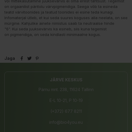
või mittekasutamine juuksevärvis ei oma erilist tähtsust. Tegemist
on orgaanilist päritolu värvpigmendiga. Seega võb ta esineda
teatd värvitoonides ja teatud toonides ei esine teda kunagi.
Infomaterjal ütleb, et kui seda suures koguses alla neelata, on see
mürgine. Kahjulike ainete nimistus saab ta neutraalse hinde
"6". Kui seda juuksevärvis ka esineb, siis kuna tegemist
on pigmendiga, on seda kindlasti minimaalne kogus.
Jaga
JÄRVE KESKUS
Pärnu mnt. 238, 11624 Tallinn
E-L 10-21, P 10-19
(+372) 677 8211
info@bio4you.eu