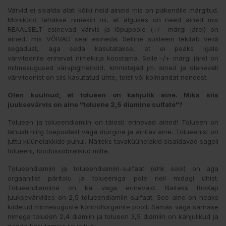
Värvid ei sisalda alati kõiki neid aineid mis on pakendile märgitud.
Mõnikord tehakse nimekiri nii, et alguses on need ained mis
REAALSELT esinevad värvis ja lõpupoole (+/- märgi järel) on
ained, mis VÕIVAD seal esineda. Selline süsteem tekitab veidi
segadust, aga seda kasutatakse, et ei peaks igale
värvitoonile erinevat nimekirja koostama. Selle -/+ märgi järel on
mitmesugused värvpigmendid, kinnistajad jm. ained ja olenevalt
värvitoonist on siis kasutatud ühte, teist või kolmandat nendest.
Olen kuulnud, et tolueen on kahjulik aine.
Miks siis
juuksevärvis on aine "toluene 2,5 diamine sulfate"?
Tolueen ja tolueendiamiin on täiesti erinevad ained! Tolueen on
lahusti ning tõepoolest väga mürgine ja ärritav aine. Tolueenist on
juttu küünelakkide puhul. Näiteks tavaküünelakid sisaldavad sageli
tolueeni, loodussõbralikud mitte.
Tolueendiamiin ja tolueendiamiin-sulfaat (ehk sool) on aga
orgaanilist päritolu ja tolueeniga pole neil midagi ühist.
Tolueendiamiine on ka väga erinevaid. Näiteks BioKap
juuksevärvides on 2,5 tolueendiamiin-sulfaat. See aine on heaks
kiidetud mitmesuguste kontrollorganite poolt. Samas väga sarnase
nimega tolueen 2,4 diamiin ja tolueen 3,5 diamiin on kahjulikud ja
nende kasutamine taunitud.