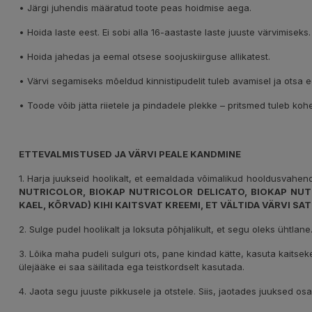
• Järgi juhendis määratud toote peas hoidmise aega.
• Hoida laste eest. Ei sobi alla 16-aastaste laste juuste värvimiseks.
• Hoida jahedas ja eemal otsese soojuskiirguse allikatest.
• Värvi segamiseks mõeldud kinnistipudelit tuleb avamisel ja ots
• Toode võib jätta riietele ja pindadele plekke – pritsmed tuleb ko
ETTEVALMISTUSED JA VÄRVI PEALE KANDMINE
1. Harja juukseid hoolikalt, et eemaldada võimalikud hooldusvahendite
NUTRICOLOR, BIOKAP NUTRICOLOR DELICATO, BIOKAP NUT
KAEL, KÕRVAD) KIHI KAITSVAT KREEMI, ET VÄLTIDA VÄRVI S
2. Sulge pudel hoolikalt ja loksuta põhjalikult, et segu oleks ühtlane
3. Lõika maha pudeli sulguri ots, pane kindad kätte, kasuta kaits
ülejääke ei saa säilitada ega teistkordselt kasutada.
4. Jaota segu juuste pikkusele ja otstele. Siis, jaotades juuksed os