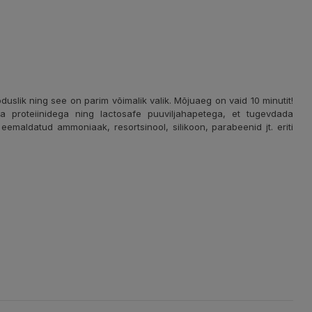
uslik ning see on parim võimalik valik. Mõjuaeg on vaid 10 minutit!
a proteiinidega ning lactosafe puuviljahapetega, et tugevdada
emaldatud ammoniaak, resortsinool, silikoon, parabeenid jt. eriti