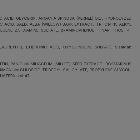
ACID, GLYCERIN, ARGANIA SPINOSA (KERNEL) OIL°, HYDROLYZED
 ACID, SALIX ALBA (WILLOW) BARK EXTRACT, TRI-C14-15 ALKYL
UENE-2,5-DIAMINE SULFATE, p-AMINOPHENOL, 1-NAPHTHOL, 4-
RETH-3, ETIDRONIC ACID, OXYQUINOLINE SULFATE. Sisaldab
IN, PANICUM MILIACEUM (MILLET) SEED EXTRACT, ROSMARINUS
TRIMONIUM CHLORIDE, TRIDECYL SALICYLATE, PROPYLENE GLYCOL,
UATERNIUM-47.