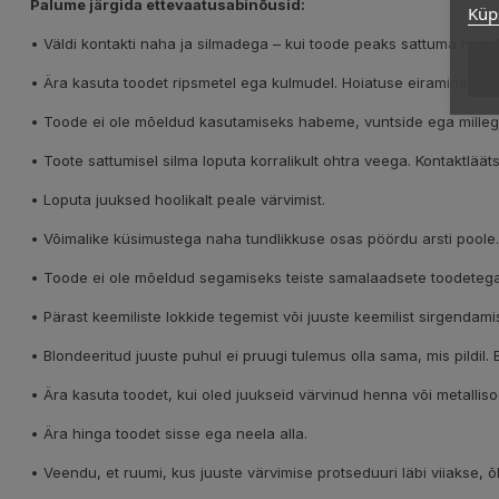
Palume järgida ettevaatusabinõusid:
Küps
• Väldi kontakti naha ja silmadega – kui toode peaks sattuma nahal
• Ära kasuta toodet ripsmetel ega kulmudel. Hoiatuse eiramine võ
• Toode ei ole mõeldud kasutamiseks habeme, vuntside ega millegi
• Toote sattumisel silma loputa korralikult ohtra veega. Kontaktl
• Loputa juuksed hoolikalt peale värvimist.
• Võimalike küsimustega naha tundlikkuse osas pöördu arsti poole.
• Toode ei ole mõeldud segamiseks teiste samalaadsete toodetega
• Pärast keemiliste lokkide tegemist või juuste keemilist sirgendam
• Blondeeritud juuste puhul ei pruugi tulemus olla sama, mis pildil.
• Ära kasuta toodet, kui oled juukseid värvinud henna või metalliso
• Ära hinga toodet sisse ega neela alla.
• Veendu, et ruumi, kus juuste värvimise protseduuri läbi viiakse, õh