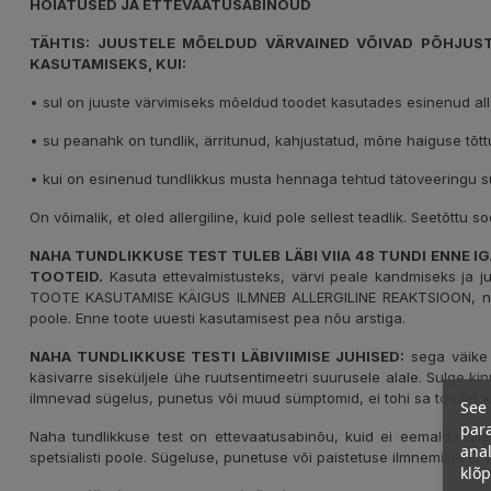
HOIATUSED JA ETTEVAATUSABINÕUD
TÄHTIS: JUUSTELE MÕELDUD VÄRVAINED VÕIVAD PÕHJUSTA
KASUTAMISEKS, KUI:
• sul on juuste värvimiseks mõeldud toodet kasutades esinenud alle
• su peanahk on tundlik, ärritunud, kahjustatud, mõne haiguse tõtt
• kui on esinenud tundlikkus musta hennaga tehtud tätoveeringu s
On võimalik, et oled allergiline, kuid pole sellest teadlik. Seetõttu
NAHA TUNDLIKKUSE TEST TULEB LÄBI VIIA 48 TUNDI ENNE I
TOOTEID.
Kasuta ettevalmistusteks, värvi peale kandmiseks ja j
TOOTE KASUTAMISE KÄIGUS ILMNEB ALLERGILINE REAKTSIOON, näitek
poole. Enne toote uuesti kasutamisest pea nõu arstiga.
NAHA TUNDLIKKUSE TESTI LÄBIVIIMISE JUHISED:
sega väike 
käsivarre siseküljele ühe ruutsentimeetri suurusele alale. Sulge ki
ilmnevad sügelus, punetus või muud sümptomid, ei tohi sa toodet
See 
para
Naha tundlikkuse test on ettevaatusabinõu, kuid ei eemalda aller
anal
spetsialisti poole. Sügeluse, punetuse või paistetuse ilmnemisel
klõ