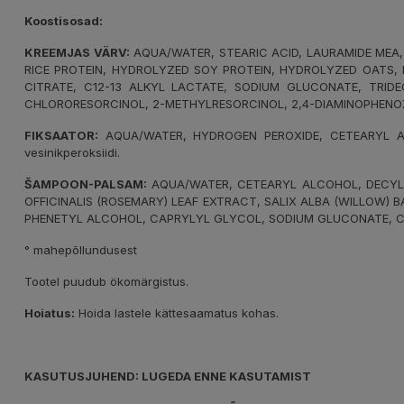
Koostisosad:
KREEMJAS VÄRV:
AQUA/WATER, STEARIC ACID, LAURAMIDE MEA,
RICE PROTEIN, HYDROLYZED SOY PROTEIN, HYDROLYZED OATS, M
CITRATE, C12-13 ALKYL LACTATE, SODIUM GLUCONATE, TRIDE
CHLORORESORCINOL, 2-METHYLRESORCINOL, 2,4-DIAMINOPHENO
FIKSAATOR:
AQUA/WATER, HYDROGEN PEROXIDE, CETEARYL ALC
vesinikperoksiidi.
ŠAMPOON-PALSAM:
AQUA/WATER, CETEARYL ALCOHOL, DECYL 
OFFICINALIS (ROSEMARY) LEAF EXTRACT, SALIX ALBA (WILLOW) 
PHENETYL ALCOHOL, CAPRYLYL GLYCOL, SODIUM GLUCONATE, CI
° mahepõllundusest
Tootel puudub ökomärgistus.
Hoiatus:
Hoida lastele kättesaamatus kohas.
KASUTUSJUHEND: LUGEDA ENNE KASUTAMIST