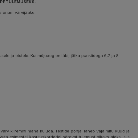
LÕPPTULEMUSEKS.
da enam värvijääke.
sele ja otstele. Kui mõjuaeg on läbi, jätka punktidega 6,7 ja 8.
 värv kiiremini maha kuluda. Testide põhjal läheb vaja mitu kuud ja
saavuta esimestel kasutuskordadel säravat tulemust pikaks ajaks, siis