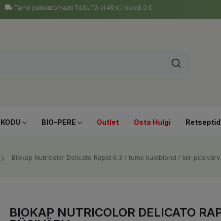
Tarne pakiautomaati TASUTA al 49 € / poodi 0 €
-KODU
BIO-PERE
Outlet
Osta Hulgi
Retseptid
Biokap Nutricolor Delicato Rapid 6.3 / tume kuldblond / kiir-püsivärv
BIOKAP NUTRICOLOR DELICATO RAPI