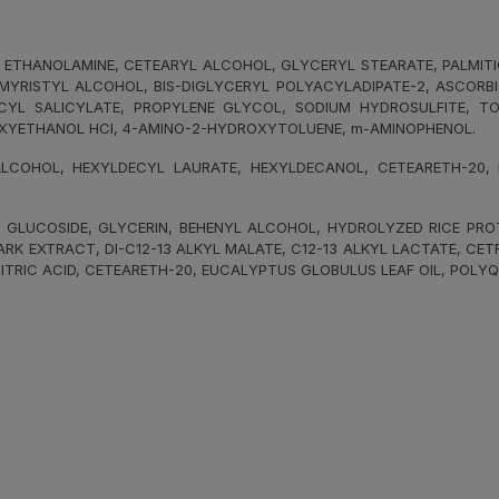
 ETHANOLAMINE, CETEARYL ALCOHOL, GLYCERYL STEARATE, PALMITIC 
YRISTYL ALCOHOL, BIS-DIGLYCERYL POLYACYLADIPATE-2, ASCORBIC
CYL SALICYLATE, PROPYLENE GLYCOL, SODIUM HYDROSULFITE, TOL
XYETHANOL HCI, 4-AMINO-2-HYDROXYTOLUENE, m-AMINOPHENOL.
OHOL, HEXYLDECYL LAURATE, HEXYLDECANOL, CETEARETH-20, LAU
GLUCOSIDE, GLYCERIN, BEHENYL ALCOHOL, HYDROLYZED RICE PROTE
BARK EXTRACT, DI-C12-13 ALKYL MALATE, C12-13 ALKYL LACTATE, CE
TRIC ACID, CETEARETH-20, EUCALYPTUS GLOBULUS LEAF OIL, POLYQ