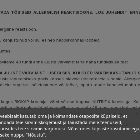
DA TÕSISEID ALLERGILISI REAKTSIOONE. LOE JUHENDIT ENN
rgiline reaktsioon.
u kahjustunud või sul esineb näopiirkonnas lööbeid.
uhtes.
 soovitame 48 tundi enne juuste värvimist teha naha tundlikkuse test.
GA JUUSTE VÄRVIMIST – ISEGI SIIS, KUI OLED VAREM KASUTANUD
uuste loputamiseks pakis kaasas olevaid ühekordseid kindaid. Allergi
s sügelus, põletustunne või lööve, loputa toode koheselt maha ning
kogus BIOKAP kreemjat värvi võrdse koguse NUTRIFIX kinnistiga. Kan
nnisti ja värvi pakendid väga hoolikalt ning oota 48 tundi, enne kui vast
 kasutada ning peaksid enne juuksevärvi kasutamist nõu pidama dermato
veebisait kasutab oma ja kolmandate osapoolte küpsiseid, et
ndada teie sirvimiskogemust ja täiustada meie teenuseid,
giariski täielikult. Kõigi küsimustega, mis puudutavad isiklikku tun
üüsides teie sirvimisharjumusi. Nõustudes küpsiste kasutamisega
 EI TOHI TOODET KASUTADA.
psake nuppu "Nõustu".