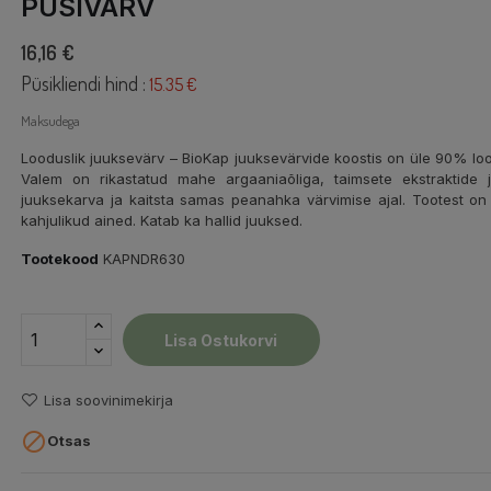
PÜSIVÄRV
16,16 €
Püsikliendi hind :
15.35 €
Maksudega
Looduslik juuksevärv – BioKap juuksevärvide koostis on üle 90% lood
Valem on rikastatud mahe argaaniaõliga, taimsete ekstraktide j
juuksekarva ja kaitsta samas peanahka värvimise ajal. Tootest on e
kahjulikud ained. Katab ka hallid juuksed.
Tootekood
KAPNDR630
Lisa Ostukorvi
Lisa soovinimekirja

Otsas