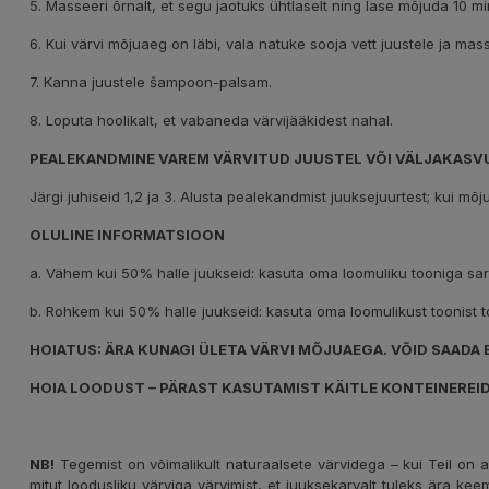
5. Masseeri õrnalt, et segu jaotuks ühtlaselt ning lase mõjuda 10 mi
6. Kui värvi mõjuaeg on läbi, vala natuke sooja vett juustele ja mas
7. Kanna juustele šampoon-palsam.
8. Loputa hoolikalt, et vabaneda värvijääkidest nahal.
PEALEKANDMINE VAREM VÄRVITUD JUUSTEL VÕI VÄLJAKASVU
Järgi juhiseid 1,2 ja 3. Alusta pealekandmist juuksejuurtest; kui mõ
OLULINE INFORMATSIOON
a. Vähem kui 50% halle juukseid: kasuta oma loomuliku tooniga sar
b. Rohkem kui 50% halle juukseid: kasuta oma loomulikust toonist t
HOIATUS: ÄRA KUNAGI ÜLETA VÄRVI MÕJUAEGA. VÕID SAADA 
HOIA LOODUST – PÄRAST KASUTAMIST KÄITLE KONTEINEREI
NB!
Tegemist on võimalikult naturaalsete värvidega – kui Teil on al
mitut loodusliku värviga värvimist, et juuksekarvalt tuleks ära keem