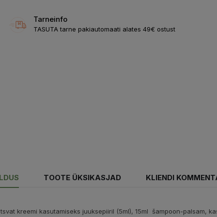
Tarneinfo
TASUTA tarne pakiautomaati alates 49€ ostust
ELDUS
TOOTE ÜKSIKASJAD
KLIENDI KOMMENT
itsvat kreemi kasutamiseks juuksepiiril (5ml), 15ml šampoon-palsam, kas