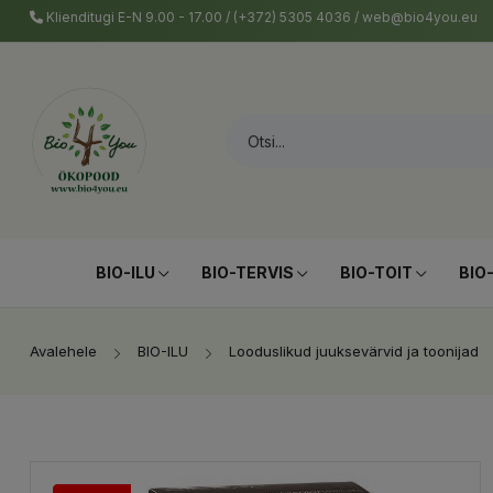
Klienditugi E-N 9.00 - 17.00 / (+372) 5305 4036 / web@bio4you.eu
BIO-ILU
BIO-TERVIS
BIO-TOIT
BIO
Avalehele
BIO-ILU
Looduslikud juuksevärvid ja toonijad