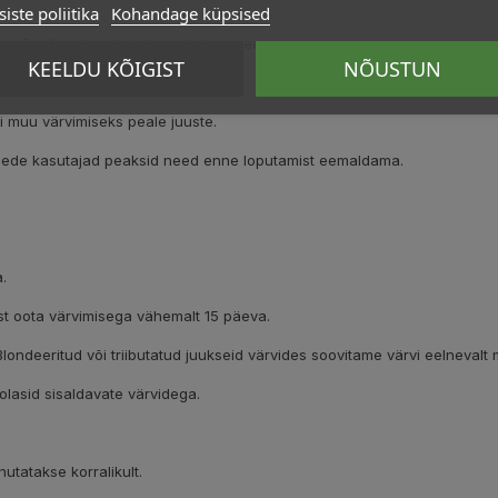
iste poliitika
Kohandage küpsised
e või silma, loputa koheselt ohtra veega.
KEELDU KÕIGIST
NÕUSTUN
ib lõppeda pimedaks jäämisega.
 muu värvimiseks peale juuste.
äätsede kasutajad peaksid need enne loputamist eemaldama.
.
ist oota värvimisega vähemalt 15 päeva.
 Blondeeritud või triibutatud juukseid värvides soovitame värvi eelnevalt
olasid sisaldavate värvidega.
utatakse korralikult.