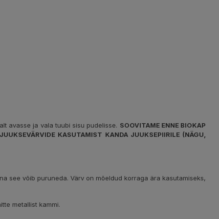
lalt avasse ja vala tuubi sisu pudelisse.
SOOVITAME ENNE BIOKAP
JUUKSEVÄRVIDE KASUTAMIST KANDA JUUKSEPIIRILE (NÄGU,
 kuna see võib puruneda. Värv on mõeldud korraga ära kasutamiseks,
tte metallist kammi.