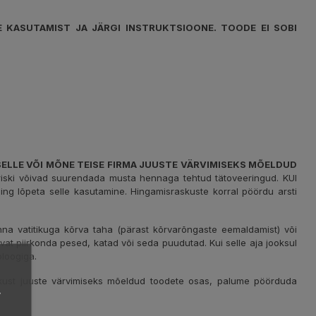
E KASUTAMIST JA JÄRGI INSTRUKTSIOONE. TOODE EI SOBI
 SELLE VÕI MÕNE TEISE FIRMA JUUSTE VÄRVIMISEKS MÕELDUD
ariski võivad suurendada musta hennaga tehtud tätoveeringud. KUI
 lõpeta selle kasutamine. Hingamisraskuste korral pöördu arsti
na vatitikuga kõrva taha (pärast kõrvarõngaste eemaldamist) või
avat piirkonda pesed, katad või seda puudutad. Kui selle aja jooksul
loogiga.
dlikkust juuste värvimiseks mõeldud toodete osas, palume pöörduda
,