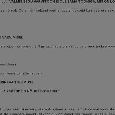
nutit.
VALMIS SEGU VÄRVITOON EI OLE SAMA TOONIGA, MIS ON 
seeri õrnalt. Oota mõni sekund veel ja loputa juukseid kuni vesi ei sisal
 VÄRVIMISEL
juaja lõpuni on jäänud 2-3 minutit, jaota ülejäänud värvisegu juukse pikku
nast tooni.
ooni võrra tumedamat värvi.
ERINEVA TULEMUSE.
D JA PAKENDEID NÕUETEKOHASELT.
l tugev keemiline värv, siis võib esimestel kasutamiskordadel looduslik
iliste lisaainete jäägid (silikoonid, kinnistajad jne). Seega, kui te ei 