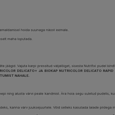
a eemaldamisel hoida suunaga näost eemale.
heselt maha loputada.
 jäägid. Vajuta karpi pressitud väljalõiget, sisesta Nutrifixi pudel kind
RICOLOR DELICATO+ JA BIOKAP NUTRICOLOR DELICATO RAPID 
ATTUMIST NAHALE.
.
ekeepi ning alusta värvi peale kandmist. Ära hoia segu suletud pudelis,
adeks, kanna värv juuksejuurtele. Võid selleks kasutada laiade piidega mi