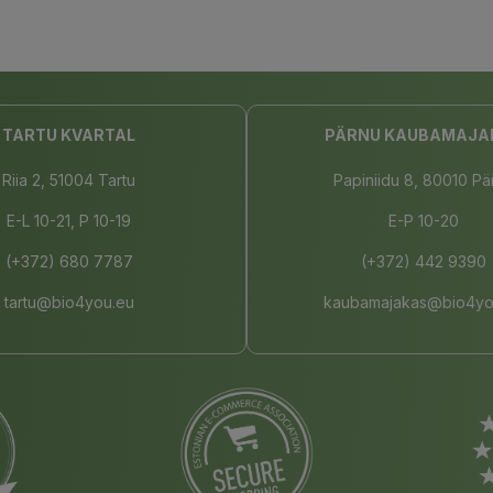
TARTU KVARTAL
PÄRNU KAUBAMAJA
Riia 2, 51004 Tartu
Papiniidu 8, 80010 Pä
E-L 10-21, P 10-19
E-P 10-20
(+372) 680 7787
(+372) 442 9390
tartu@bio4you.eu
kaubamajakas@bio4yo