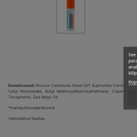
See 
para
KIRJ
anal
klõ
Küps
Koostisosad:
Ricinus Communis Seed Oil*, Euphorbia Cerifera (Can
Cetyl Ricinoleate, Butyl Methoxydibenzoylmethane, Copernicia 
Tocopherol, Zea Mays Oil.
*mahepõllumajandusest
Valmistatud Itaalias.