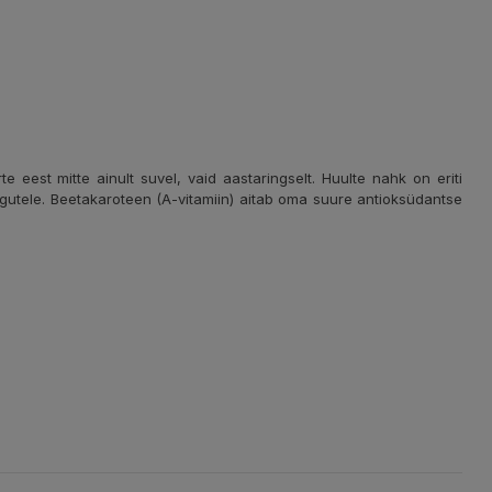
e eest mitte ainult suvel, vaid aastaringselt. Huulte nahk on eriti
ingutele. Beetakaroteen (A-vitamiin) aitab oma suure antioksüdantse