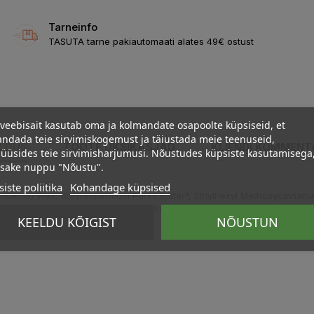
Tarneinfo
TASUTA tarne pakiautomaati alates 49€ ostust
veebisait kasutab oma ja kolmandate osapoolte küpsiseid, et
ndada teie sirvimiskogemust ja täiustada meie teenuseid,
ELDUS
TOOTE ÜKSIKASJAD
KLIENDI KOMMENT
üüsides teie sirvimisharjumusi. Nõustudes küpsiste kasutamisega
psake nuppu "Nõustu".
iste poliitika
Kohandage küpsised
delilla) Wax, Butyrospermum Parkii Butter*, Ethylhexyl Methoxycinnama
Cerifera (Carnauba) Wax, Oryza Sativa Cera, Aloe Barbadensis Leaf
KEELDU KÕIGIST
NÕUSTUN