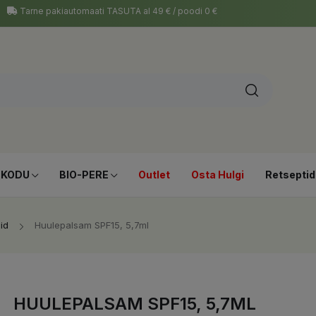
Tarne pakiautomaati TASUTA al 49 € / poodi 0 €
-KODU
BIO-PERE
Outlet
Osta Hulgi
Retseptid
id
Huulepalsam SPF15, 5,7ml
HUULEPALSAM SPF15, 5,7ML