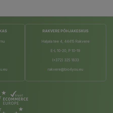
KAS
RAKVERE PÕHJAKESKUS
rnu
Haljala tee 4, 44415 Rakvere
E-L 10-20, P 10-19
(+372) 325 1833
u.eu
rakvere@bio4you.eu