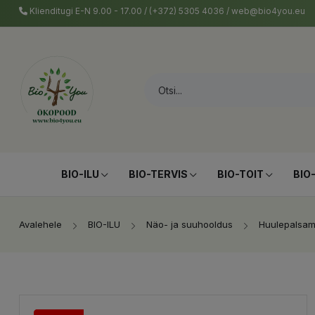
Klienditugi E-N 9.00 - 17.00 / (+372) 5305 4036 / web@bio4you.eu
BIO-ILU
BIO-TERVIS
BIO-TOIT
BIO
Avalehele
BIO-ILU
Näo- ja suuhooldus
Huulepalsam