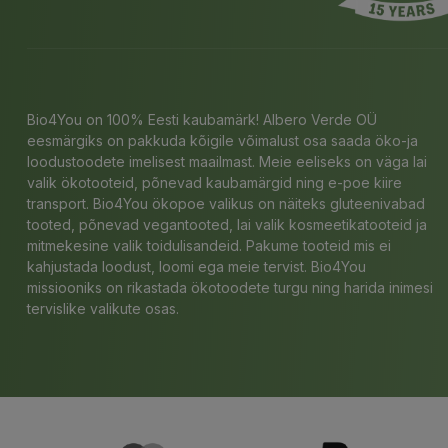
Bio4You on 100% Eesti kaubamärk! Albero Verde OÜ
eesmärgiks on pakkuda kõigile võimalust osa saada öko-ja
loodustoodete imelisest maailmast. Meie eeliseks on väga lai
valik ökotooteid, põnevad kaubamärgid ning e-poe kiire
transport. Bio4You ökopoe valikus on näiteks gluteenivabad
tooted, põnevad vegantooted, lai valik kosmeetikatooteid ja
mitmekesine valik toidulisandeid. Pakume tooteid mis ei
kahjustada loodust, loomi ega meie tervist. Bio4You
missiooniks on rikastada ökotoodete turgu ning harida inimesi
tervislike valikute osas.