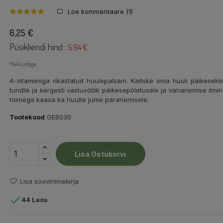
Loe kommentaare (
1
)
6,25 €
Püsikliendi hind :
5.94 €
Maksudega
A-vitamiiniga rikastatud huulepalsam. Kaitske oma huuli päikesekiirt
tundlik ja kergesti vastuvõtlik päikesepõletusele ja vananemise ilm
toimega kaasa ka huulte jume paranemisele.
Tootekood
GE6030
Lisa Ostukorvi
Lisa soovinimekirja

44 Laos