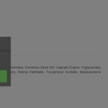
AARID
,
te, Simmondsia Chinensis Seed Oil*, Caprylic/Capric Triglycerides,
 Extract, Retinyl Palmitate, Tocopheryl Acetate, Betacarotene,