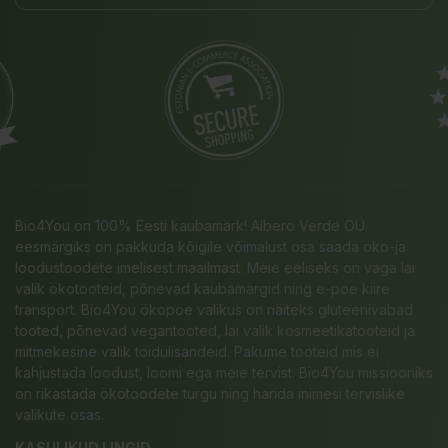
Bio4You on 100% Eesti kaubamärk! Albero Verde OÜ
eesmärgiks on pakkuda kõigile võimalust osa saada öko-ja
loodustoodete imelisest maailmast. Meie eeliseks on väga lai
valik ökotooteid, põnevad kaubamärgid ning e-poe kiire
transport. Bio4You ökopoe valikus on näiteks gluteenivabad
tooted, põnevad vegantooted, lai valik kosmeetikatooteid ja
mitmekesine valik toidulisandeid. Pakume tooteid mis ei
kahjustada loodust, loomi ega meie tervist. Bio4You missiooniks
on rikastada ökotoodete turgu ning harida inimesi tervislike
valikute osas.
KASULIKUD LINGID