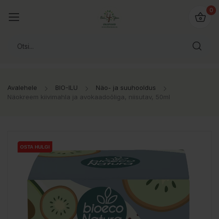
0
Avalehele
BIO-ILU
Näo- ja suuhooldus
Näokreem kiivimahla ja avokaadoõliga, niisutav, 50ml
OSTA HULGI
OSTA HULGI