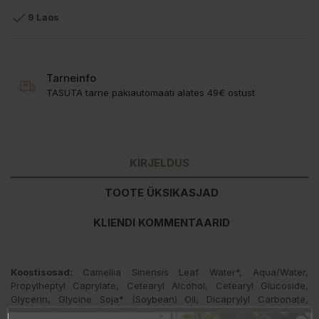

9 Laos
Tarneinfo
TASUTA tarne pakiautomaati alates 49€ ostust
KIRJELDUS
TOOTE ÜKSIKASJAD
KLIENDI KOMMENTAARID
Koostisosad:
Camellia Sinensis Leaf Water*, Aqua/Water,
Propylheptyl Caprylate, Cetearyl Alcohol, Cetearyl Glucoside,
Glycerin, Glycine Soja* (Soybean) Oil, Dicaprylyl Carbonate,
Actinidia Chinensis (Kiwi) Fruit Juice*, Oryza Sativa (Rice) Germ