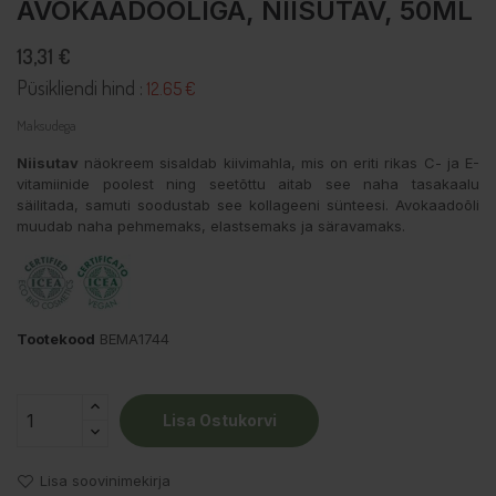
AVOKAADOÕLIGA, NIISUTAV, 50ML
13,31 €
Püsikliendi hind :
12.65 €
Maksudega
Niisutav
näokreem sisaldab kiivimahla, mis on eriti rikas C- ja E-
vitamiinide poolest ning seetõttu aitab see naha tasakaalu
säilitada, samuti soodustab see kollageeni sünteesi. Avokaadoõli
muudab naha pehmemaks, elastsemaks ja säravamaks.
Tootekood
BEMA1744
Lisa Ostukorvi
Lisa soovinimekirja