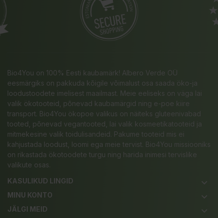
Bio4You on 100% Eesti kaubamärk! Albero Verde OÜ
eesmärgiks on pakkuda kõigile võimalust osa saada öko-ja
loodustoodete imelisest maailmast. Meie eeliseks on väga lai
valik ökotooteid, põnevad kaubamärgid ning e-poe kiire
transport. Bio4You ökopoe valikus on näiteks gluteenivabad
tooted, põnevad vegantooted, lai valik kosmeetikatooteid ja
mitmekesine valik toidulisandeid. Pakume tooteid mis ei
kahjustada loodust, loomi ega meie tervist. Bio4You missiooniks
on rikastada ökotoodete turgu ning harida inimesi tervislike
valikute osas.
KASULIKUD LINGID
keyboard_arrow_down
MINU KONTO
keyboard_arrow_down
JÄLGI MEID
keyboard_arrow_down