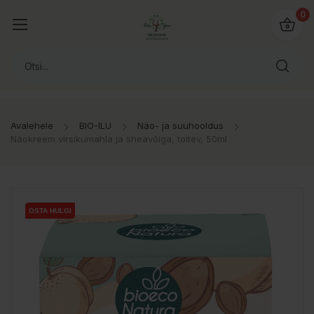
0
Avalehele
BIO-ILU
Näo- ja suuhooldus
Näokreem virsikumahla ja sheavõiga, toitev, 50ml
OSTA HULGI
OSTA HULGI