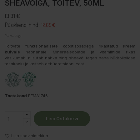
SHEAVÕIGA, TOITEV, 50ML
13,31 €
Püsikliendi hind :
12.65 €
Maksudega
Toitvate funktsionaalsete koostisosadega rikastatud kreem
kuivale
näonahale. Mineraalsoolade ja vitamiinide rikas
virsikumahl niisutab nahka ning sheavõi tagab naha hüdrolipiidse
tasakaalu ja kaitseb dehüdratsiooni eest.
Tootekood
BEMA1746
Lisa Ostukorvi
Lisa soovinimekirja