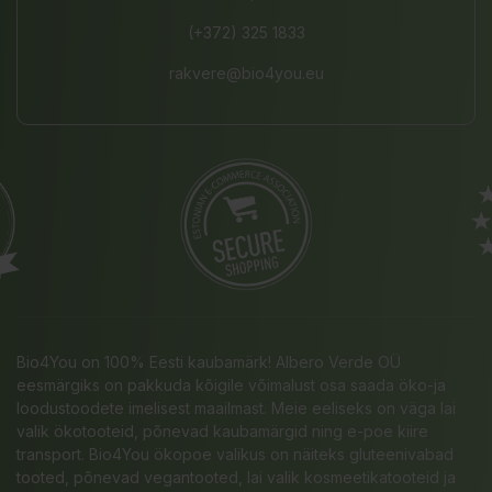
(+372) 325 1833
rakvere@bio4you.eu
Bio4You on 100% Eesti kaubamärk! Albero Verde OÜ
eesmärgiks on pakkuda kõigile võimalust osa saada öko-ja
loodustoodete imelisest maailmast. Meie eeliseks on väga lai
valik ökotooteid, põnevad kaubamärgid ning e-poe kiire
transport. Bio4You ökopoe valikus on näiteks gluteenivabad
tooted, põnevad vegantooted, lai valik kosmeetikatooteid ja