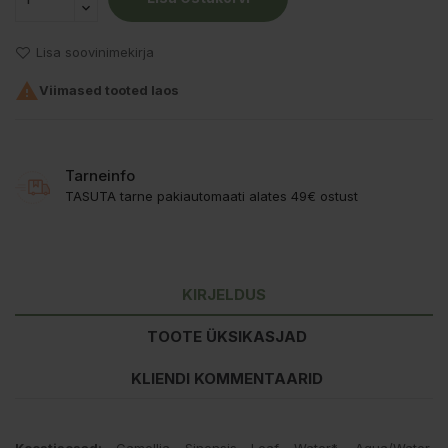
Lisa soovinimekirja

Viimased tooted laos
Tarneinfo
TASUTA tarne pakiautomaati alates 49€ ostust
KIRJELDUS
TOOTE ÜKSIKASJAD
KLIENDI KOMMENTAARID
Koostisosad:
Camellia Sinensis Leaf Water*, Aqua/Water,