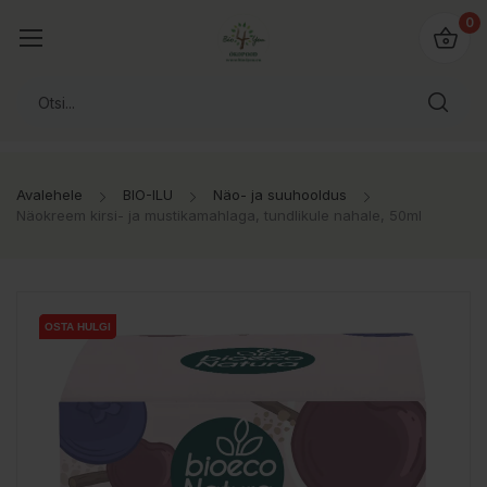
0
Avalehele
BIO-ILU
Näo- ja suuhooldus
Näokreem kirsi- ja mustikamahlaga, tundlikule nahale, 50ml
OSTA HULGI
OSTA HULGI