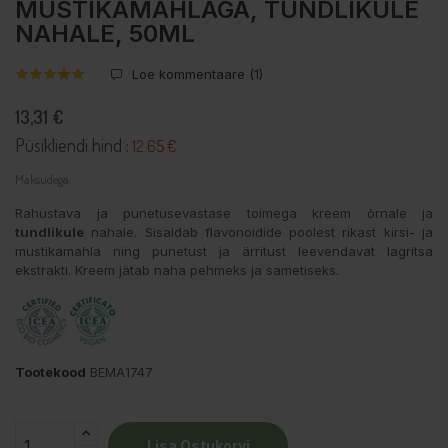
MUSTIKAMAHLAGA, TUNDLIKULE
NAHALE, 50ML
Loe kommentaare (
1
)
13,31 €
Püsikliendi hind :
12.65 €
Maksudega
Rahustava ja punetusevastase toimega kreem õrnale ja
tundlikule
nahale. Sisaldab flavonoidide poolest rikast kirsi- ja
mustikamahla ning punetust ja ärritust leevendavat lagritsa
ekstrakti. Kreem jätab naha pehmeks ja sametiseks.
Tootekood
BEMA1747
Lisa Ostukorvi