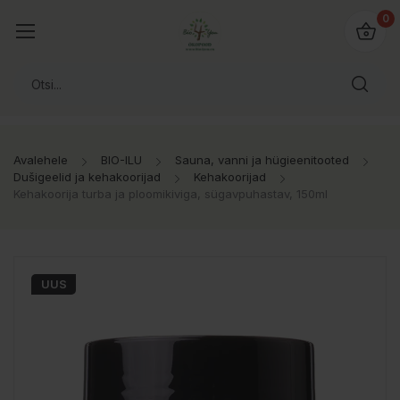
0
Avalehele
BIO-ILU
Sauna, vanni ja hügieenitooted
Dušigeelid ja kehakoorijad
Kehakoorijad
Kehakoorija turba ja ploomikiviga, sügavpuhastav, 150ml
UUS