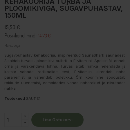
KEHAKOORIJA TURBA JA
PLOOMIKIVIGA, SÜGAVPUHASTAV,
150ML
15,50 €
Püsikliendi hind :
14.73 €
Maksudega
Sügavpuhastav kehakoorija, inspireeritud SaunaShark saunadest.
Sisaldab turvast, ploomikivi pulbrit ja E-vitamiini. Apelsiniõli annab
õrna ja värskendava lõhna. Turvas aitab nahka helendada ja
kaitsta vabade radikaalide eest, E-vitamiin kiirendab naha
paranemist ja vähendab põletikku. Õrn koorimine soodustab
rakkude uuenemist, eemaldades vanad naharakud ja niisutades
nahka.
Tootekood
SAU1131
Lisa Ostukorvi