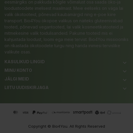
eesmärgiks on pakkuda kõigile võimalust osa saada öko-ja
loodustoodete imelisest maailmast. Meie eeliseks on väga lai
valik ökotooteid, põnevad kaubamärgid ning e-poe kiire
transport. Bio4You ökopoe valikus on näiteks gluteenivabad
tooted, põnevad vegantooted, lai valik kosmeetikatooteid ja
mitmekesine valik toidulisandeid. Pakume tooteid mis ei
kahjustada loodust, loomi ega meie tervist. Bio4You missiooniks
on rikastada ökotoodete turgu ning harida inimesi tervislike
valikute osas.
KASULIKUD LINGID
keyboard_arrow_down
MINU KONTO
keyboard_arrow_down
JÄLGI MEID
keyboard_arrow_down
LIITU UUDISKIRJAGA
keyboard_arrow_down
Copyright ©
Bio4You
. All Rights Reserved