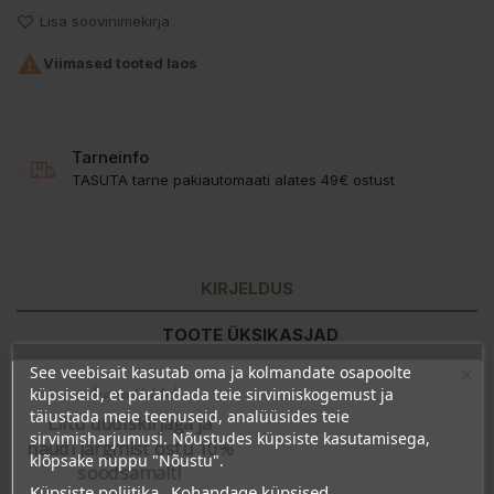
Lisa soovinimekirja

Viimased tooted laos
Tarneinfo
TASUTA tarne pakiautomaati alates 49€ ostust
KIRJELDUS
TOOTE ÜKSIKASJAD
See veebisait kasutab oma ja kolmandate osapoolte
KLIENDI KOMMENTAARID
Ära veel lahku!
küpsiseid, et parandada teie sirvimiskogemust ja
täiustada meie teenuseid, analüüsides teie
Liitu uudiskirjaga ja
sirvimisharjumusi. Nõustudes küpsiste kasutamisega,
naudi järgmist ostu 10%
Koostisosad:
Aqua, Peat (turbavesi), Cocamidopropyl Betaine,
klõpsake nuppu "Nõustu".
soodsamalt!
Cetearyl Alcohol, Lauryl Glucoside, Plum Kernel Powder
Küpsiste poliitika
Kohandage küpsised