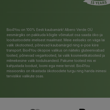
Bio4You on 100% Eesti kaubamärk! Albero Verde OÜ
eesmärgiks on pakkuda kõigile võimalust osa saada öko-ja
loodustoodete imelisest maailmast. Meie eeliseks on väga lai
valik ökotooteid, põnevad kaubamärgid ning e-poe kiire
transport. Bio4You ökopoe valikus on näiteks gluteenivabad
tooted, põnevad vegantooted, lai valik kosmeetikatooteid ja
mitmekesine valik toidulisandeid. Pakume tooteid mis ei
kahjustada loodust, loomi ega meie tervist. Bio4You
missiooniks on rikastada ökotoodete turgu ning harida inimesi
tervislike valikute osas.