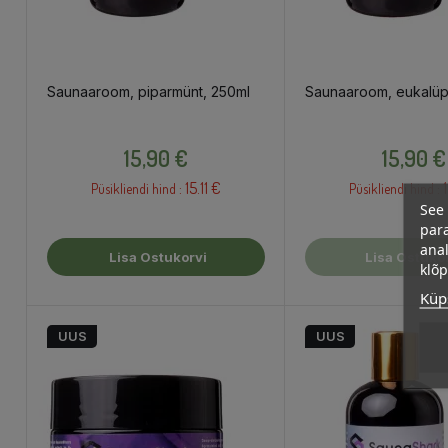
Saunaaroom, piparmünt, 250ml
Saunaaroom, eukalüp
Hind
Hind
15,90 €
15,90 €
15.11 €
1
Püsikliendi hind :
Püsikliendi hind :
See 
para
anal
Lisa Ostukorvi
Lisa Ostuko
klõ
Küps
UUS
UUS