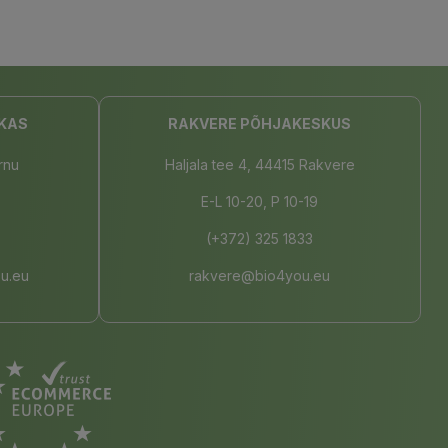
KAS
RAKVERE PÕHJAKESKUS
rnu
Haljala tee 4, 44415 Rakvere
E-L 10-20, P 10-19
(+372) 325 1833
u.eu
rakvere@bio4you.eu