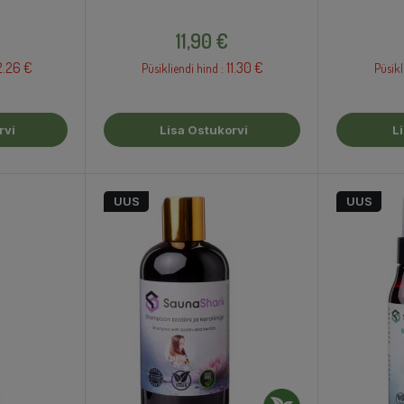
Hind
11,90 €
2.26 €
11.30 €
Püsikliendi hind :
Püsikl
rvi
Lisa Ostukorvi
L
UUS
UUS