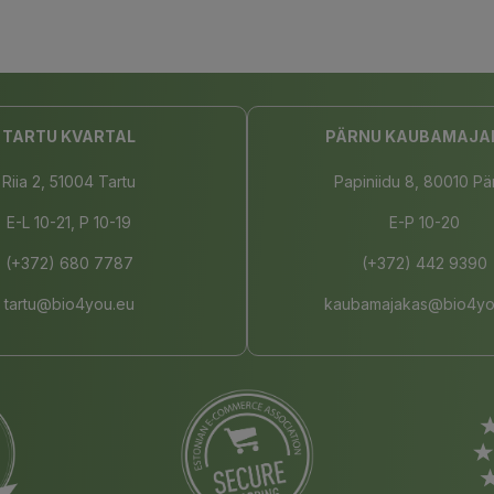
TARTU KVARTAL
PÄRNU KAUBAMAJA
Riia 2, 51004 Tartu
Papiniidu 8, 80010 Pä
E-L 10-21, P 10-19
E-P 10-20
(+372) 680 7787
(+372) 442 9390
tartu@bio4you.eu
kaubamajakas@bio4yo