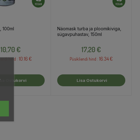
, 100ml
Näomask turba ja ploomikiviga,
sügavpuhastav, 150ml
Hind
Hind
10,70 €
17,20 €
10.16 €
16.34 €
iendi hind :
Püsikliendi hind :
,
isa Ostukorvi
Lisa Ostukorvi