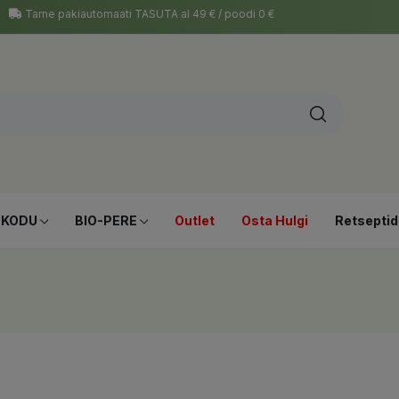
Tarne pakiautomaati TASUTA al 49 € / poodi 0 €
-KODU
BIO-PERE
Outlet
Osta Hulgi
Retseptid