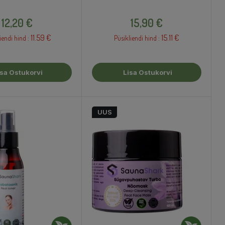
Hind
Hind
12,20 €
15,90 €
11.59 €
15.11 €
iendi hind :
Püsikliendi hind :
isa Ostukorvi
Lisa Ostukorvi
UUS