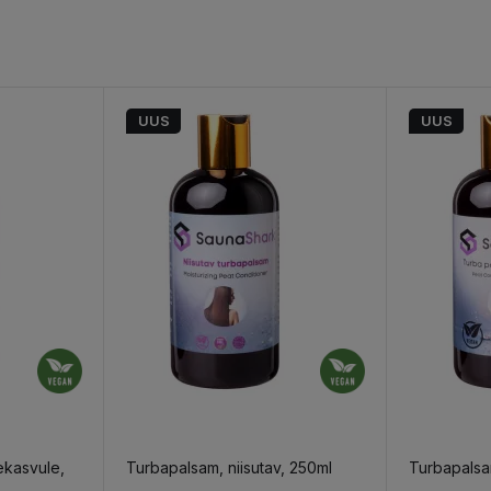
UUS
UUS
kasvule,
Turbapalsam, niisutav, 250ml
Turbapalsam