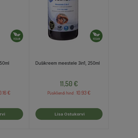
250ml
Dušikreem meestele 3in1, 250ml
Hind
11,50 €
0.16 €
10.93 €
Püsikliendi hind :
rvi
Lisa Ostukorvi