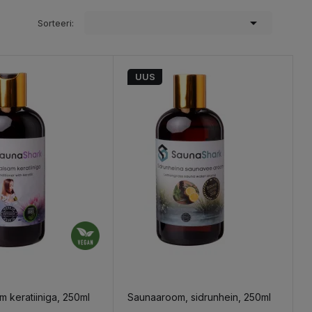

Sorteeri:
UUS
 keratiiniga, 250ml
Saunaaroom, sidrunhein, 250ml