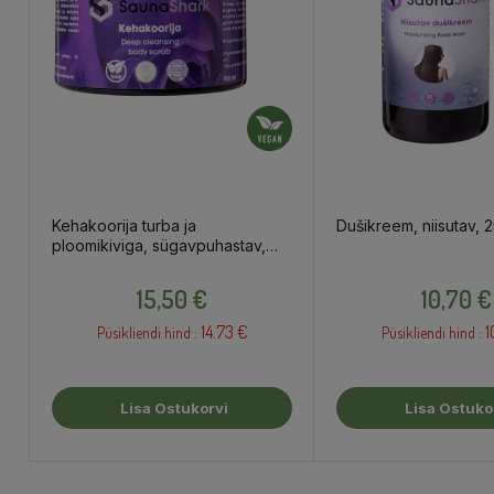
Kehakoorija turba ja
Dušikreem, niisutav, 
ploomikiviga, sügavpuhastav,
150ml
Hind
Hind
15,50 €
10,70 €
14.73 €
1
Püsikliendi hind :
Püsikliendi hind :
Lisa Ostukorvi
Lisa Ostuko