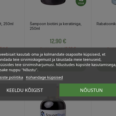
t, 250ml
Šampoon biotiini ja keratiiniga,
Rabatoonik
250ml
Hind
12,90 €
5.11 €
12.26 €
Püsikliendi hind :
Püsikl
veebisait kasutab oma ja kolmandate osapoolte küpsiseid, et
ndada teie sirvimiskogemust ja täiustada meie teenuseid,
üüsides teie sirvimisharjumusi. Nõustudes küpsiste kasutamisega
rvi
Lisa Ostukorvi
L
psake nuppu "Nõustu".
iste poliitika
Kohandage küpsised
UUS
KEELDU KÕIGIST
NÕUSTUN