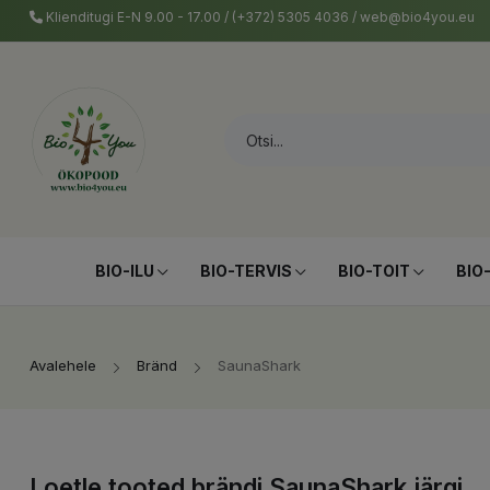
Klienditugi E-N 9.00 - 17.00 / (+372) 5305 4036 / web@bio4you.eu
BIO-ILU
BIO-TERVIS
BIO-TOIT
BIO
Avalehele
Bränd
SaunaShark
Loetle tooted brändi SaunaShark järgi