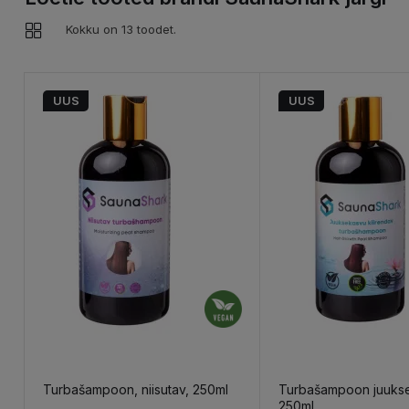
Kokku on 13 toodet.
UUS
UUS
Turbašampoon, niisutav, 250ml
Turbašampoon juukse
250ml