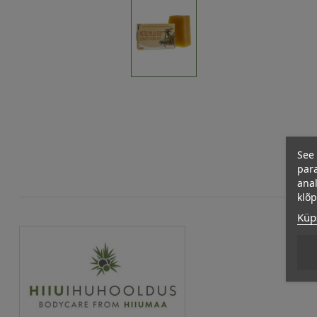
See 
para
anal
klõ
Küps