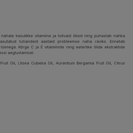
t nahale kasulikke vitamiine ja toitvaid õlisid ning puhastab nahka
kasutatud tuhandeid aastaid probleemse naha raviks. Ennetab
 toimega. Kõrge C ja E vitamiinide ning eeterlike õlide ekstraktide
ssi aeglustamisel.
it Oil, Litsea Cubeba Oil, Aurantium Bergamia Fruit Oil, Citrus