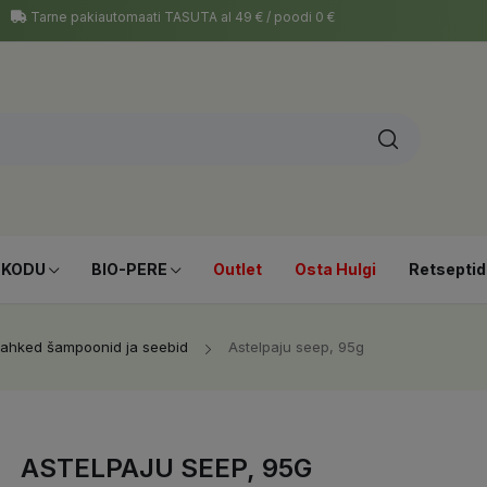
Tarne pakiautomaati TASUTA al 49 € / poodi 0 €
-KODU
BIO-PERE
Outlet
Osta Hulgi
Retseptid
ahked šampoonid ja seebid
Astelpaju seep, 95g
ASTELPAJU SEEP, 95G