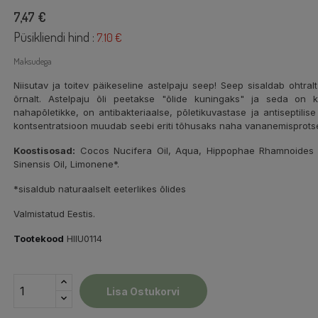
7,47 €
Püsikliendi hind :
7.10 €
Maksudega
Niisutav ja toitev päikeseline astelpaju seep! Seep sisaldab ohtral
õrnalt. Astelpaju õli peetakse "õlide kuningaks" ja seda on 
nahapõletikke, on antibakteriaalse, põletikuvastase ja antiseptilise
kontsentratsioon muudab seebi eriti tõhusaks naha vananemisprotse
Koostisosad:
Cocos Nucifera Oil, Aqua, Hippophae Rhamnoides Fru
Sinensis Oil, Limonene*.
*sisaldub naturaalselt eeterlikes õlides
Valmistatud Eestis.
Tootekood
HIIU0114
Lisa Ostukorvi