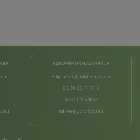
KAS
RAKVERE PÕHJAKESKUS
rnu
Haljala tee 4, 44415 Rakvere
E-L 10-20, P 10-19
(+372) 325 1833
u.eu
rakvere@bio4you.eu