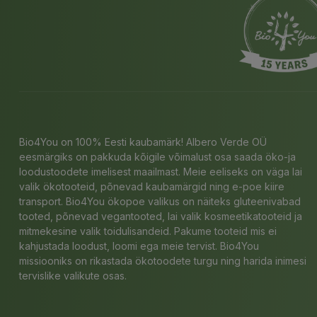
Bio4You on 100% Eesti kaubamärk! Albero Verde OÜ
eesmärgiks on pakkuda kõigile võimalust osa saada öko-ja
loodustoodete imelisest maailmast. Meie eeliseks on väga lai
valik ökotooteid, põnevad kaubamärgid ning e-poe kiire
transport. Bio4You ökopoe valikus on näiteks gluteenivabad
tooted, põnevad vegantooted, lai valik kosmeetikatooteid ja
mitmekesine valik toidulisandeid. Pakume tooteid mis ei
kahjustada loodust, loomi ega meie tervist. Bio4You
missiooniks on rikastada ökotoodete turgu ning harida inimesi
tervislike valikute osas.