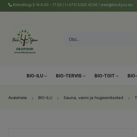
Klienditugi E-N 9.00 - 17.00 / (+372) 5305 4036 / web@bio4you.eu
BIO-ILU
BIO-TERVIS
BIO-TOIT
BIO
Avalehele
BIO-ILU
Sauna, vanni ja hügieenitooted
T