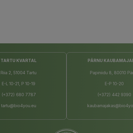
TARTU KVARTAL
PÄRNU KAUBAMAJA
Riia 2, 51004 Tartu
Papiniidu 8, 80010 Pä
E-L 10-21, P 10-19
E-P 10-20
(+372) 680 7787
(+372) 442 9390
tartu@bio4you.eu
kaubamajakas@bio4yo