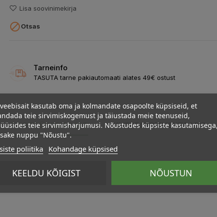
Lisa soovinimekirja

Otsas
Tarneinfo
TASUTA tarne pakiautomaati alates 49€ ostust
veebisait kasutab oma ja kolmandate osapoolte küpsiseid, et
ndada teie sirvimiskogemust ja täiustada meie teenuseid,
üüsides teie sirvimisharjumusi. Nõustudes küpsiste kasutamisega
TOOTE ÜKSIKASJAD
KLIENDI KOMMENTAARID
psake nuppu "Nõustu".
iste poliitika
Kohandage küpsised
KEELDU KÕIGIST
NÕUSTUN