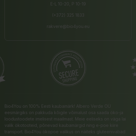
E-L 10-20, P 10-19
(+372) 325 1833
rakvere@bio4you.eu
Bio4You on 100% Eesti kaubamärk! Albero Verde OÜ
eesmärgiks on pakkuda kõigile võimalust osa saada öko-ja
loodustoodete imelisest maailmast. Meie eeliseks on väga lai
valik ökotooteid, põnevad kaubamärgid ning e-poe kiire
transport. Bio4You ökopoe valikus on näiteks gluteenivabad