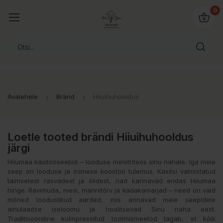
0
Avalehele
Bränd
Hiiuihuhooldus
Loetle tooted brändi Hiiuihuhooldus
järgi
Hiiumaa käsitööseebid – looduse meistriteos sinu nahale. Iga meie
seep on looduse ja inimese koostöö tulemus. Käsitsi valmistatud
taimsetest rasvadest ja õlidest, nad kannavad endas Hiiumaa
hinge. Ravimuda, mesi, männitõrv ja kadakamarjad – need on vaid
mõned looduslikud aarded, mis annavad meie seepidele
ainulaadse iseloomu ja hoolitsevad Sinu naha eest.
Traditsiooniline külmpressitud tootmismeetod tagab, et kõik