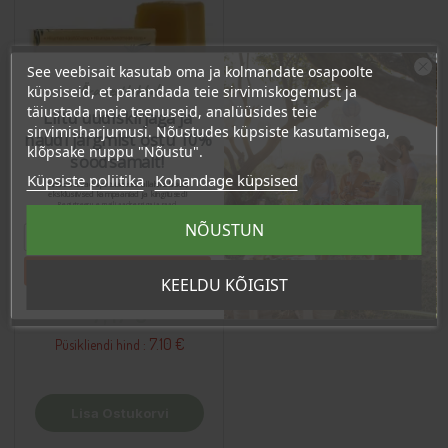
See veebisait kasutab oma ja kolmandate osapoolte
Ära veel lahku!
küpsiseid, et parandada teie sirvimiskogemust ja
täiustada meie teenuseid, analüüsides teie
Liitu uudiskirjaga ja
sirvimisharjumusi. Nõustudes küpsiste kasutamisega,
naudi järgmist ostu 10%
klõpsake nuppu "Nõustu".
soodsamalt!
Küpsiste poliitika
Kohandage küpsised
Sind ootavad spetsiaalsed allahindlused,
eksklusiivsed kampaaniad ja kingitused!
Registreeru e-maili aadressiga ja saad
sooduskoodi!
NÕUSTUN
Astelpaju seep, 95g
Tahan sooduskoodi!
KEELDU KÕIGIST
Hind
7,47 €
7.10 €
Püsikliendi hind :
Lisa Ostukorvi