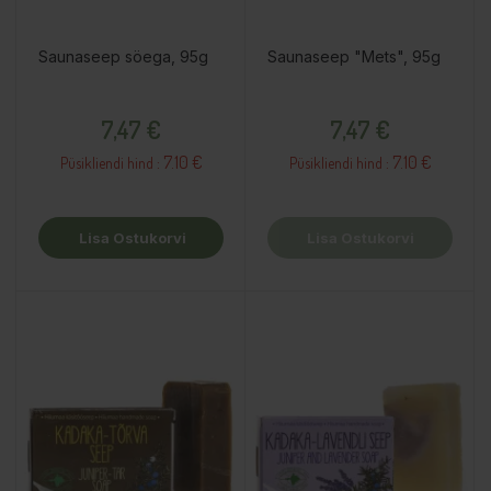
Saunaseep söega, 95g
Saunaseep "Mets", 95g
Hind
Hind
7,47 €
7,47 €
7.10 €
7.10 €
Püsikliendi hind :
Püsikliendi hind :
Lisa Ostukorvi
Lisa Ostukorvi