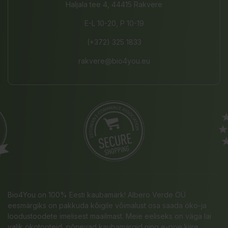
Haljala tee 4, 44415 Rakvere
E-L 10-20, P 10-19
(+372) 325 1833
rakvere@bio4you.eu
Bio4You on 100% Eesti kaubamärk! Albero Verde OÜ
eesmärgiks on pakkuda kõigile võimalust osa saada öko-ja
loodustoodete imelisest maailmast. Meie eeliseks on väga lai
valik ökotooteid, põnevad kaubamärgid ning e-poe kiire