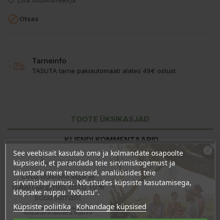
Lisa soovinimekirja

Otsas
Tarneinfo
TASUTA tarne pakiautomaati alates 49€ ostust
TOOTE ÜKSIKASJAD
KLIENDI KOMMENTAARID
See veebisait kasutab oma ja kolmandate osapoolte
Ära veel lahku!
küpsiseid, et parandada teie sirvimiskogemust ja
täiustada meie teenuseid, analüüsides teie
Liitu uudiskirjaga ja
sirvimisharjumusi. Nõustudes küpsiste kasutamisega,
naudi järgmist ostu 10%
klõpsake nuppu "Nõustu".
soodsamalt!
Küpsiste poliitika
Kohandage küpsised
Sind ootavad spetsiaalsed allahindlused,
eksklusiivsed kampaaniad ja kingitused!
Registreeru e-maili aadressiga ja saad