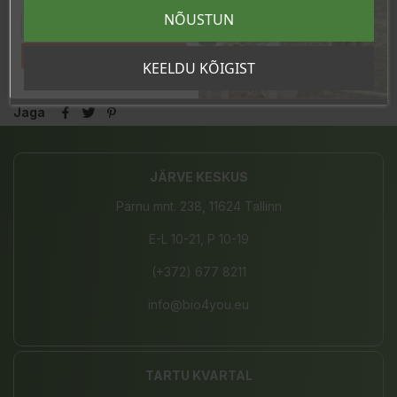
sooduskoodi!
NÕUSTUN
Tahan sooduskoodi!
KEELDU KÕIGIST
Jaga
JÄRVE KESKUS
Pärnu mnt. 238, 11624 Tallinn
E-L 10-21, P 10-19
(+372) 677 8211
info@bio4you.eu
TARTU KVARTAL