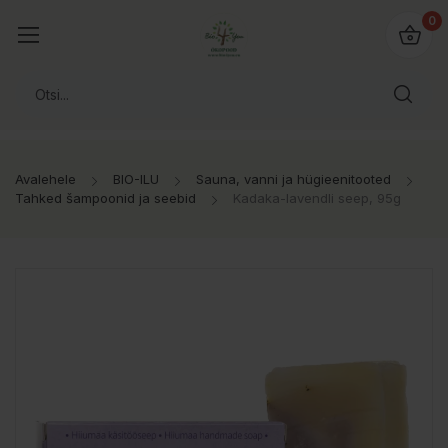
0
Avalehele
BIO-ILU
Sauna, vanni ja hügieenitooted
Tahked šampoonid ja seebid
Kadaka-lavendli seep, 95g