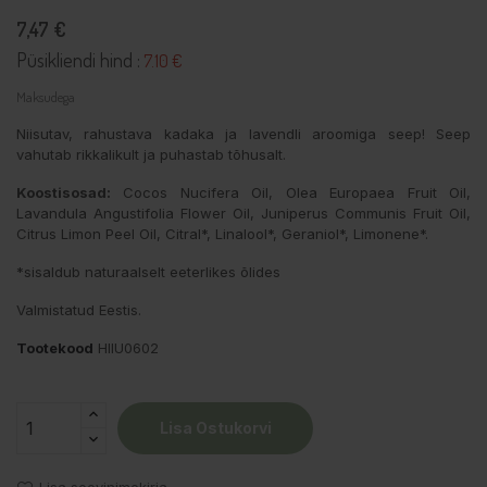
7,47 €
Püsikliendi hind :
7.10 €
Maksudega
Niisutav, rahustava kadaka ja lavendli aroomiga seep! Seep
vahutab rikkalikult ja puhastab tõhusalt.
Koostisosad:
Cocos Nucifera Oil, Olea Europaea Fruit Oil,
Lavandula Angustifolia Flower Oil, Juniperus Communis Fruit Oil,
Citrus Limon Peel Oil, Citral*, Linalool*, Geraniol*, Limonene*.
*sisaldub naturaalselt eeterlikes õlides
Valmistatud Eestis.
Tootekood
HIIU0602
Lisa Ostukorvi