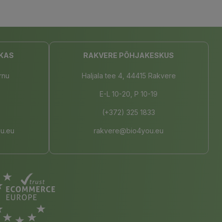
KAS
RAKVERE PÕHJAKESKUS
rnu
Haljala tee 4, 44415 Rakvere
E-L 10-20, P 10-19
(+372) 325 1833
u.eu
rakvere@bio4you.eu