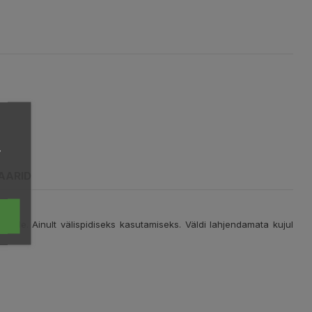
,
AARID
eritele. Ainult välispidiseks kasutamiseks. Väldi lahjendamata kujul