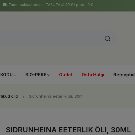
Tarne pakiautomaati TASUTA al 49 € / poodi 0 €
-KODU
BIO-PERE
Outlet
Osta Hulgi
Retseptid
rlikud õlid
Sidrunheina eeterlik õli, 30ml
SIDRUNHEINA EETERLIK ÕLI, 30ML