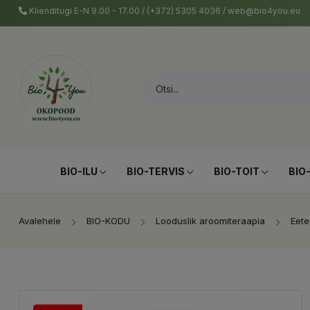
Klienditugi E-N 9.00 - 17.00 / (+372) 5305 4036 / web@bio4you.eu
BIO-ILU
BIO-TERVIS
BIO-TOIT
BIO
Avalehele
BIO-KODU
Looduslik aroomiteraapia
Eete