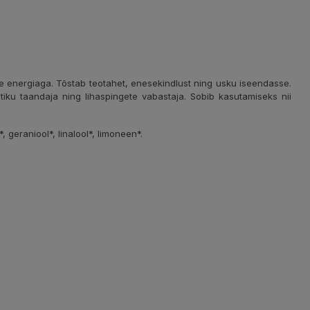
iivse energiaga. Tõstab teotahet, enesekindlust ning usku iseendasse.
etiku taandaja ning lihaspingete vabastaja. Sobib kasutamiseks nii
al*, geraniool*, linalool*, limoneen*.