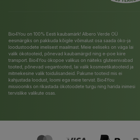
Bio4You on 100% Eesti kaubamärk! Albero Verde OÜ
eesmärgiks on pakkuda kõigile võimalust osa saada öko-ja
loodustoodete imelisest maailmast. Meie eeliseks on väga lai
valik ökotooteid, põnevad kaubamärgid ning e-poe kiire
transport. Bio4You ökopoe valikus on näiteks gluteenivabad
tooted, põnevad vegantooted, lai valik kosmeetikatooteid ja
mitmekesine valik toidulisandeid. Pakume tooteid mis ei
kahjustada loodust, loomi ega meie tervist. Bio4You
missiooniks on rikastada ökotoodete turgu ning harida inimesi
tervislike valikute osas.