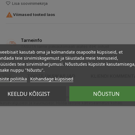
Lisa soovinimekirja

Viimased tooted laos
Tarneinfo
TASUTA tarne pakiautomaati alates 49€ ostust
veebisait kasutab oma ja kolmandate osapoolte küpsiseid, et
ndada teie sirvimiskogemust ja täiustada meie teenuseid,
üüsides teie sirvimisharjumusi. Nõustudes küpsiste kasutamisega
psake nuppu "Nõustu".
ELDUS
TOOTE ÜKSIKASJAD
KLIENDI KOMMENT
iste poliitika
Kohandage küpsised
KEELDU KÕIGIST
NÕUSTUN
le 6 tilka eeterlikku õli. Aroomilambile lisa 3-5 tilka. Sobib ka difuus
ikesevalgusest ja kuumusest. Hoida lastele kättesaamatus kohas.