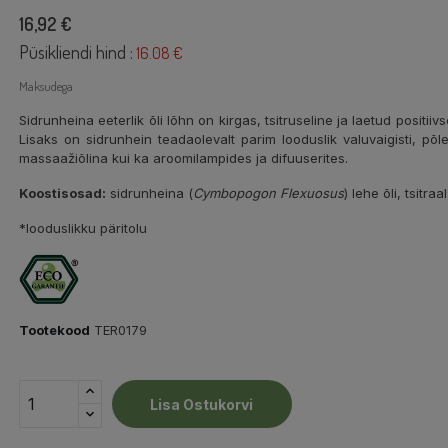
16,92 €
Püsikliendi hind :
16.08 €
Maksudega
Sidrunheina eeterlik õli lõhn on kirgas, tsitruseline ja laetud posit
Lisaks on sidrunhein teadaolevalt parim looduslik valuvaigisti, põl
massaažiõlina kui ka aroomilampides ja difuuserites.
Koostisosad:
sidrunheina (
Cymbopogon Flexuosus
) lehe õli, tsitra
*looduslikku päritolu
Tootekood
TER0179
Lisa Ostukorvi