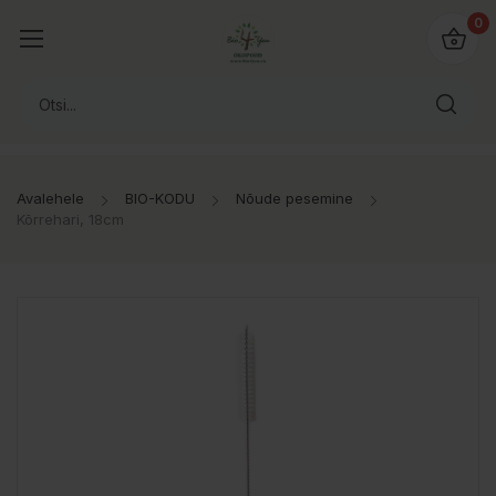
0
Avalehele
BIO-KODU
Nõude pesemine
Kõrrehari, 18cm