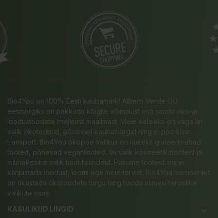
Bio4You on 100% Eesti kaubamärk! Albero Verde OÜ
eesmärgiks on pakkuda kõigile võimalust osa saada öko-ja
loodustoodete imelisest maailmast. Meie eeliseks on väga lai
valik ökotooteid, põnevad kaubamärgid ning e-poe kiire
transport. Bio4You ökopoe valikus on näiteks gluteenivabad
tooted, põnevad vegantooted, lai valik kosmeetikatooteid ja
mitmekesine valik toidulisandeid. Pakume tooteid mis ei
kahjustada loodust, loomi ega meie tervist. Bio4You missiooniks
on rikastada ökotoodete turgu ning harida inimesi tervislike
valikute osas.
KASULIKUD LINGID
keyboard_arrow_down