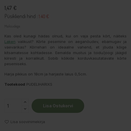
1,47 €
Püsikliendi hind :
1.40 €
Maksudega
Kas oled kunagi hädas olnud, kui on vaja pesta kõrt, näiteks
Laken
valikust? Kõrte pesemine on aeganõudev, ebamugav ja
vaevarikas? Kõrrehari on ideaalne vahend, et jõuda kõige
kitsamatesse kohtadesse. Eemalda mustus ja toidu/joogi jäägid
kiiresti ja korralikult. Sobib kõikide korduvkasutatavate kõrte
pesemiseks.
Harja pikkus on 18cm ja harjaste laius 0,5cm.
Tootekood
PUDELIHARIXS
Lisa Ostukorvi
Lisa soovinimekirja