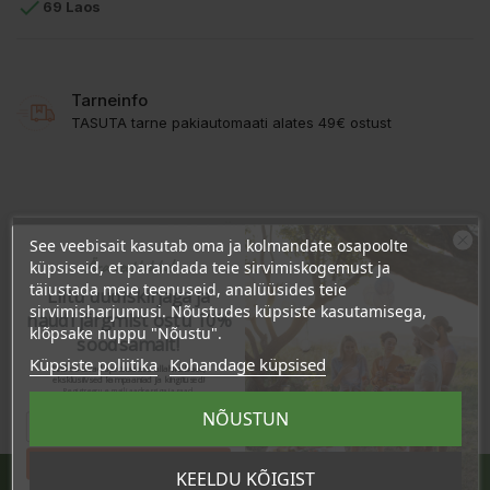

69 Laos
Tarneinfo
TASUTA tarne pakiautomaati alates 49€ ostust
TOOTE ÜKSIKASJAD
See veebisait kasutab oma ja kolmandate osapoolte
Ära veel lahku!
küpsiseid, et parandada teie sirvimiskogemust ja
KLIENDI KOMMENTAARID
täiustada meie teenuseid, analüüsides teie
Liitu uudiskirjaga ja
sirvimisharjumusi. Nõustudes küpsiste kasutamisega,
naudi järgmist ostu 10%
klõpsake nuppu "Nõustu".
soodsamalt!
Laos
69 Toodet
Küpsiste poliitika
Kohandage küpsised
Sind ootavad spetsiaalsed allahindlused,
eksklusiivsed kampaaniad ja kingitused!
Registreeru e-maili aadressiga ja saad
sooduskoodi!
NÕUSTUN
Jaga
Tahan sooduskoodi!
KEELDU KÕIGIST