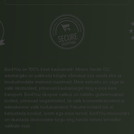
Bio4You on 100% Eesti kaubamärk! Albero Verde OÜ
eesmärgiks on pakkuda kõigile võimalust osa saada öko-ja
loodustoodete imelisest maailmast. Meie eeliseks on väga lai
valik ökotooteid, põnevad kaubamärgid ning e-poe kiire
transport. Bio4You ökopoe valikus on näiteks gluteenivabad
tooted, põnevad vegantooted, lai valik kosmeetikatooteid ja
mitmekesine valik toidulisandeid. Pakume tooteid mis ei
kahjustada loodust, loomi ega meie tervist. Bio4You missiooniks
on rikastada ökotoodete turgu ning harida inimesi tervislike
valikute osas.