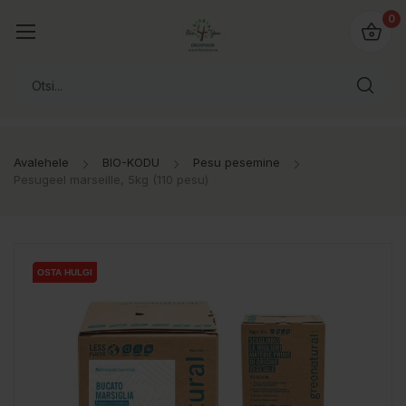
0
Avalehele
BIO-KODU
Pesu pesemine
Pesugeel marseille, 5kg (110 pesu)
OSTA HULGI
OSTA HULGI
OSTA HULGI