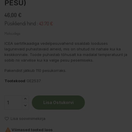
PESU)
46,00 €
Püsikliendi hind :
43.70 €
Maksudega
ICEA sertifikaadiga vedelpesuvahend sisaldab looduses
lagunevaid puhastavaid aineid, mis on ohutud nii nahale kui ka
keskkonnale. Toode puhastab tõhusalt ka madalal temperatuuril ja
sobib nii värvilise kui ka valge pesu pesemiseks.
Pakendist jätkub 110 pesukorraks.
Tootekood
GE2537
Lisa Ostukorvi
Lisa soovinimekirja

Viimased tooted laos