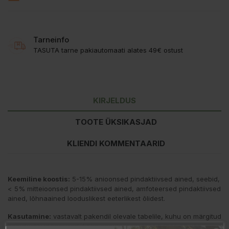
Tarneinfo
TASUTA tarne pakiautomaati alates 49€ ostust
KIRJELDUS
TOOTE ÜKSIKASJAD
KLIENDI KOMMENTAARID
Keemiline koostis:
5-15% anioonsed pindaktiivsed ained, seebid,
< 5% mitteioonsed pindaktiivsed ained, amfoteersed pindaktiivsed
ained, lõhnaained looduslikest eeterlikest õlidest.
Kasutamine:
vastavalt pakendil olevale tabelile, kuhu on märgitud
soovituslikud kogused 4,5kg pesule: esimeses tulbas on vee