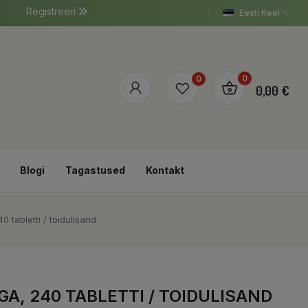
Registreeri
Eesti Keel
0
0
0,00 €
Blogi
Tagastused
Kontakt
 tabletti / toidulisand
A, 240 TABLETTI / TOIDULISAND