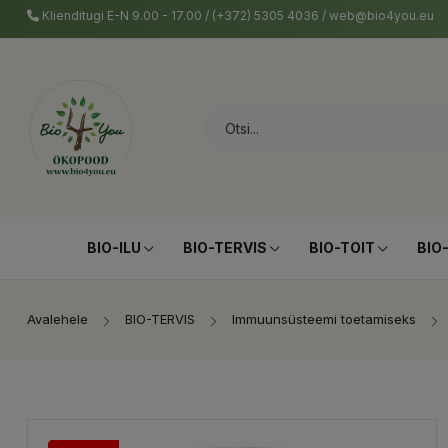
Klienditugi E-N 9.00 - 17.00 / (+372) 5305 4036 / web@bio4you.eu
BIO-ILU
BIO-TERVIS
BIO-TOIT
BIO
Avalehele
BIO-TERVIS
Immuunsüsteemi toetamiseks