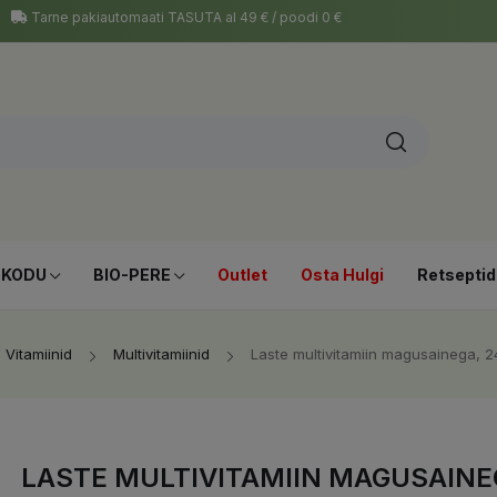
Tarne pakiautomaati TASUTA al 49 € / poodi 0 €
-KODU
BIO-PERE
Outlet
Osta Hulgi
Retseptid
Vitamiinid
Multivitamiinid
Laste multivitamiin magusainega, 240
LASTE MULTIVITAMIIN MAGUSAINEG