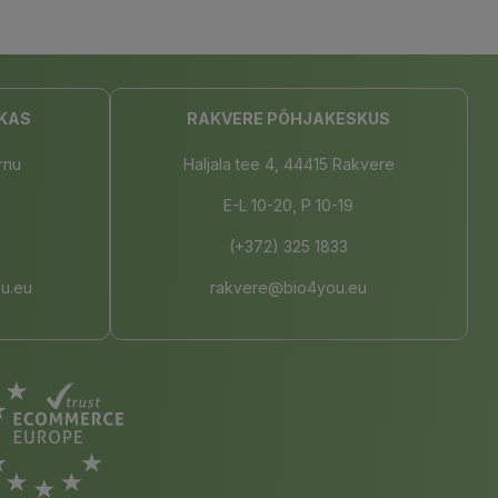
KAS
RAKVERE PÕHJAKESKUS
rnu
Haljala tee 4, 44415 Rakvere
E-L 10-20, P 10-19
(+372) 325 1833
u.eu
rakvere@bio4you.eu