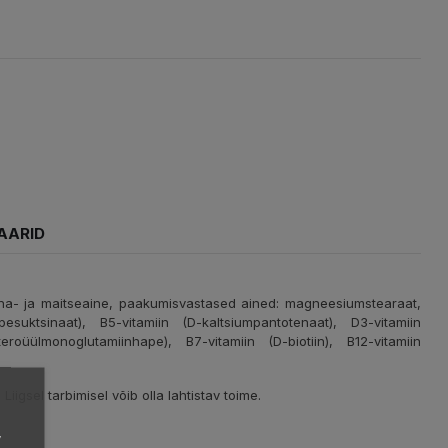
AARID
õhna- ja maitseaine, paakumisvastased ained: magneesiumstearaat,
pesuktsinaat), B5-vitamiin (D-kaltsiumpantotenaat), D3-vitamiin
(pteroüülmonoglutamiinhape), B7-vitamiin (D-biotiin), B12-vitamiin
iigsel tarbimisel võib olla lahtistav toime.
,