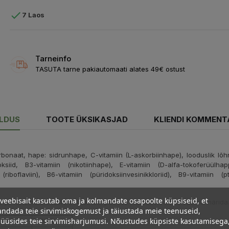

7 Laos
Tarneinfo
TASUTA tarne pakiautomaati alates 49€ ostust
ELDUS
TOOTE ÜKSIKASJAD
KLIENDI KOMMENT
bonaat, hape: sidrunhape, C-vitamiin (L-askorbiinhape), looduslik l
iid, B3-vitamiin (nikotiinhape), E-vitamiin (D-alfa-tokoferüülhap
 (riboflaviin), B6-vitamiin (püridoksiinvesinikkloriid), B9-vitamiin 
veebisait kasutab oma ja kolmandate osapoolte küpsiseid, et
 ja vanematele lastele 4 tabletti päevas. Tablette võib imeda või närida. L
ndada teie sirvimiskogemust ja täiustada meie teenuseid,
üüsides teie sirvimisharjumusi. Nõustudes küpsiste kasutamisega
% NRV*