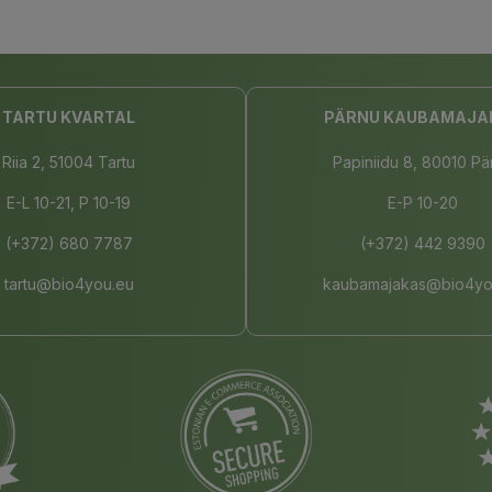
TARTU KVARTAL
PÄRNU KAUBAMAJA
Riia 2, 51004 Tartu
Papiniidu 8, 80010 Pä
E-L 10-21, P 10-19
E-P 10-20
(+372) 680 7787
(+372) 442 9390
tartu@bio4you.eu
kaubamajakas@bio4yo