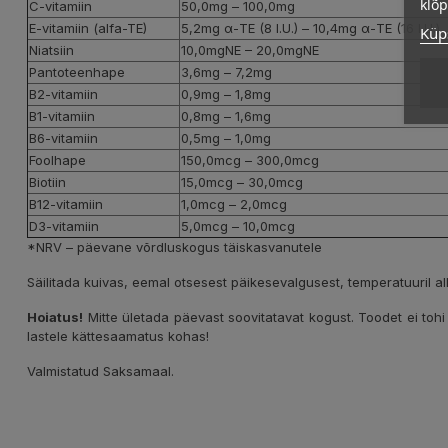
klõ
C-vitamiin
50,0mg – 100,0mg
E-vitamiin (alfa-TE)
5,2mg α-TE (8 I.U.) – 10,4mg α-TE (16 I.U.)
Küps
Niatsiin
10,0mgNE – 20,0mgNE
Pantoteenhape
3,6mg – 7,2mg
B2-vitamiin
0,9mg – 1,8mg
B1-vitamiin
0,8mg – 1,6mg
B6-vitamiin
0,5mg – 1,0mg
Foolhape
150,0mcg – 300,0mcg
Biotiin
15,0mcg – 30,0mcg
B12-vitamiin
1,0mcg – 2,0mcg
D3-vitamiin
5,0mcg – 10,0mcg
*NRV – päevane võrdluskogus täiskasvanutele
Säilitada kuivas, eemal otsesest päikesevalgusest, temperatuuril al
Hoiatus!
Mitte ületada päevast soovitatavat kogust. Toodet ei tohi 
lastele kättesaamatus kohas!
Valmistatud Saksamaal.