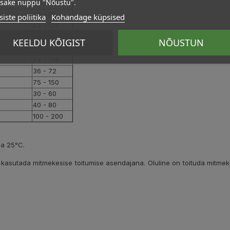
psake nuppu "Nõustu".
63 - 126
43 - 86
iste poliitika
Kohandage küpsised
63 - 126
60 - 120
KEELDU KÕIGIST
NÕUSTUN
64 - 128
73 - 146
36 - 72
75 - 150
30 - 60
40 - 80
100 - 200
la 25°C.
kasutada mitmekesise toitumise asendajana. Oluline on toituda mitmekülgs