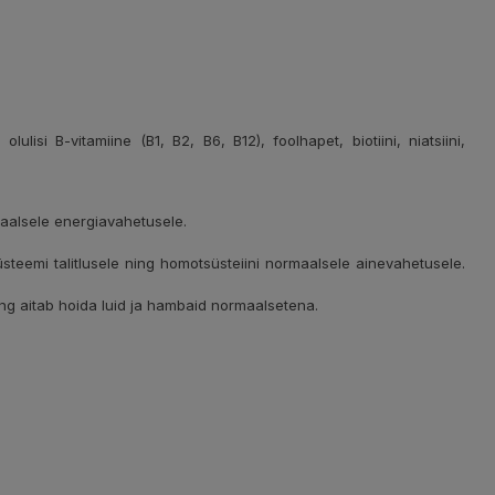
lulisi B-vitamiine (B1, B2, B6, B12), foolhapet, biotiini, niatsiini,
rmaalsele energiavahetusele.
teemi talitlusele ning homotsüsteiini normaalsele ainevahetusele.
ing aitab hoida luid ja hambaid normaalsetena.