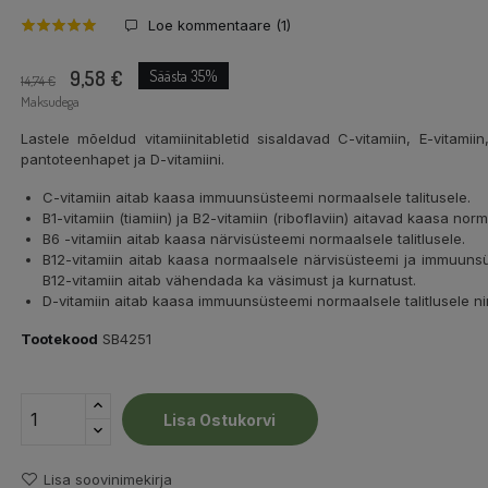
Loe kommentaare (
1
)
9,58 €
Säästa 35%
14,74 €
Maksudega
Lastele mõeldud vitamiinitabletid sisaldavad C-vitamiin, E-vitamiin, o
pantoteenhapet ja D-vitamiini.
C-vitamiin aitab kaasa immuunsüsteemi normaalsele talitusele.
B1-vitamiin (tiamiin) ja B2-vitamiin (riboflaviin) aitavad kaasa no
B6 -vitamiin aitab kaasa närvisüsteemi normaalsele talitlusele.
B12-vitamiin aitab kaasa normaalsele närvisüsteemi ja immuunsüs
B12-vitamiin aitab vähendada ka väsimust ja kurnatust.
D-vitamiin aitab kaasa immuunsüsteemi normaalsele talitlusele n
Tootekood
SB4251
Lisa Ostukorvi
Lisa soovinimekirja