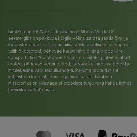
Bio4You on 100% Eesti kaubamärk! Albero Verde OÜ
eesmärgiks on pakkuda kõigile võimalust osa saada öko-ja
loodustoodete imelisest maailmast. Meie eeliseks on väga lai
valik ökotooteid, põnevad kaubamärgid ning e-poe kiire
transport. Bio4You ökopoe valikus on näiteks gluteenivabad
tooted, põnevad vegantooted, lai valik kosmeetikatooteid ja
mitmekesine valik toidulisandeid. Pakume tooteid mis ei
kahjustada loodust, loomi ega meie tervist. Bio4You
missiooniks on rikastada ökotoodete turgu ning harida inimesi
tervislike valikute osas.