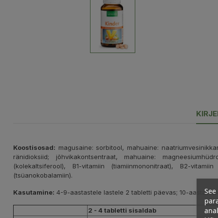
KIRJ
Koostisosad:
magusaine: sorbitool, mahuaine: naatriumvesinikkar
ränidioksiid; jõhvikakontsentraat, mahuaine: magneesiumhüdroks
(kolekaltsiferool), B1-vitamiin (tiamiinmononitraat), B2-vitamiin
(tsüanokobalamiin).
See 
Kasutamine:
4-9-aastastele lastele 2 tabletti päevas; 10-aastastele
para
anal
2 - 4 tabletti sisaldab