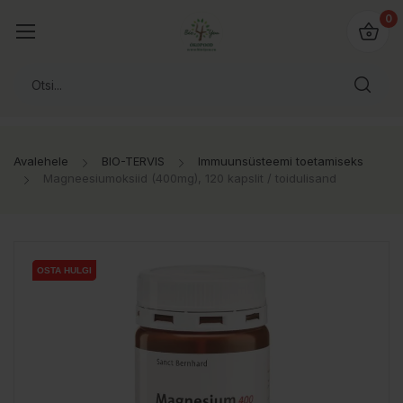
0
Avalehele
BIO-TERVIS
Immuunsüsteemi toetamiseks
Magneesiumoksiid (400mg), 120 kapslit / toidulisand
OSTA HULGI
OSTA HULGI