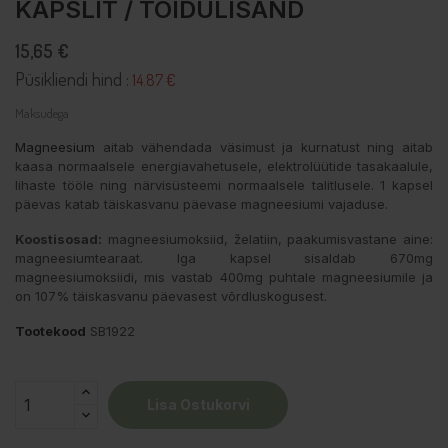
KAPSLIT / TOIDULISAND
15,65 €
Püsikliendi hind :
14.87 €
Maksudega
Magneesium
aitab vähendada väsimust ja kurnatust ning aitab
kaasa normaalsele energiavahetusele, elektrolüütide tasakaalule,
lihaste tööle ning närvisüsteemi normaalsele talitlusele. 1 kapsel
päevas katab täiskasvanu päevase magneesiumi vajaduse.
Koostisosad:
magneesiumoksiid, želatiin, paakumisvastane aine:
magneesiumtearaat. Iga kapsel sisaldab 670mg
magneesiumoksiidi, mis vastab 400mg puhtale magneesiumile ja
on 107% täiskasvanu päevasest võrdluskogusest.
Tootekood
SB1922
Lisa Ostukorvi