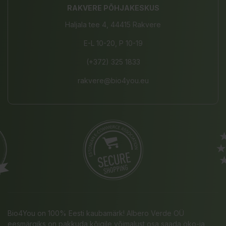
RAKVERE PÕHJAKESKUS
Haljala tee 4, 44415 Rakvere
E-L 10-20, P 10-19
(+372) 325 1833
rakvere@bio4you.eu
Bio4You on 100% Eesti kaubamärk! Albero Verde OÜ
eesmärgiks on pakkuda kõigile võimalust osa saada öko-ja