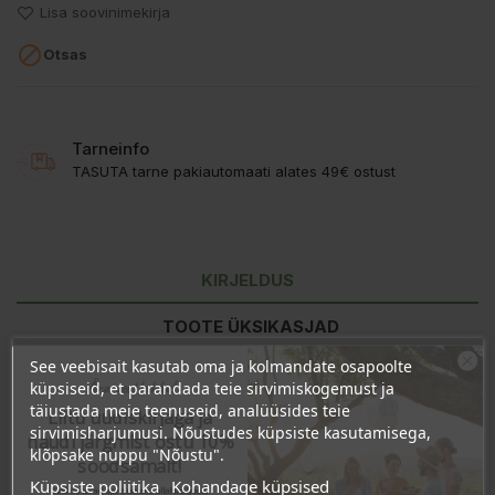
Lisa soovinimekirja

Otsas
Tarneinfo
TASUTA tarne pakiautomaati alates 49€ ostust
KIRJELDUS
TOOTE ÜKSIKASJAD
See veebisait kasutab oma ja kolmandate osapoolte
KLIENDI KOMMENTAARID
Ära veel lahku!
küpsiseid, et parandada teie sirvimiskogemust ja
täiustada meie teenuseid, analüüsides teie
Liitu uudiskirjaga ja
sirvimisharjumusi. Nõustudes küpsiste kasutamisega,
naudi järgmist ostu 10%
Kasutamine:
1 kapsel päevas, söögikorra ajal piisava koguse
klõpsake nuppu "Nõustu".
soodsamalt!
vedelikuga.
Küpsiste poliitika
Kohandage küpsised
Sind ootavad spetsiaalsed allahindlused,