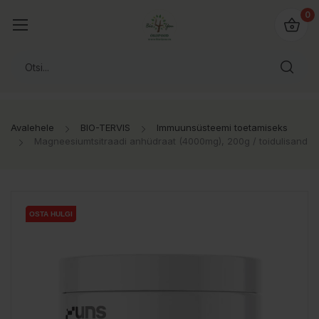
0
Avalehele
BIO-TERVIS
Immuunsüsteemi toetamiseks
Magneesiumtsitraadi anhüdraat (4000mg), 200g / toidulisand
OSTA HULGI
OSTA HULGI