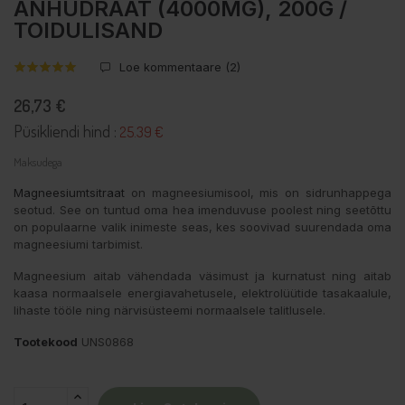
ANHÜDRAAT (4000MG), 200G /
TOIDULISAND
Loe kommentaare (
2
)
26,73 €
Püsikliendi hind :
25.39 €
Maksudega
Magneesiumtsitraat
on magneesiumisool, mis on sidrunhappega
seotud. See on tuntud oma hea imenduvuse poolest ning seetõttu
on populaarne valik inimeste seas, kes soovivad suurendada oma
magneesiumi tarbimist.
Magneesium aitab vähendada väsimust ja kurnatust ning aitab
kaasa normaalsele energiavahetusele, elektrolüütide tasakaalule,
lihaste tööle ning närvisüsteemi normaalsele talitlusele.
Tootekood
UNS0868