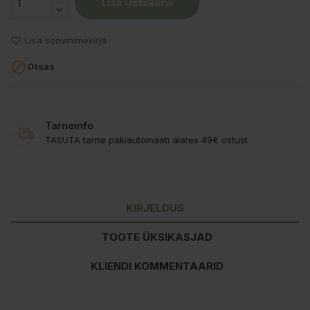
Lisa Ostukorvi
Lisa soovinimekirja

Otsas
Tarneinfo
TASUTA tarne pakiautomaati alates 49€ ostust
KIRJELDUS
TOOTE ÜKSIKASJAD
KLIENDI KOMMENTAARID