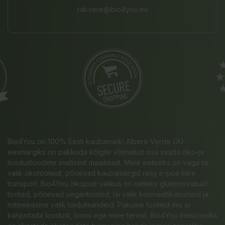
rakvere@bio4you.eu
Bio4You on 100% Eesti kaubamärk! Albero Verde OÜ
eesmärgiks on pakkuda kõigile võimalust osa saada öko-ja
loodustoodete imelisest maailmast. Meie eeliseks on väga lai
valik ökotooteid, põnevad kaubamärgid ning e-poe kiire
transport. Bio4You ökopoe valikus on näiteks gluteenivabad
tooted, põnevad vegantooted, lai valik kosmeetikatooteid ja
mitmekesine valik toidulisandeid. Pakume tooteid mis ei
kahjustada loodust, loomi ega meie tervist. Bio4You missiooniks