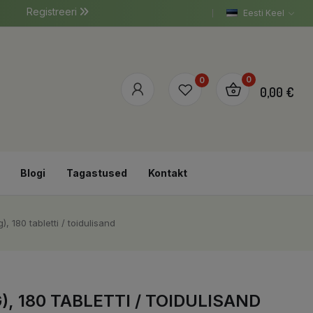
Registreeri
Eesti Keel
0
0
0,00 €
Blogi
Tagastused
Kontakt
180 tabletti / toidulisand
 180 TABLETTI / TOIDULISAND