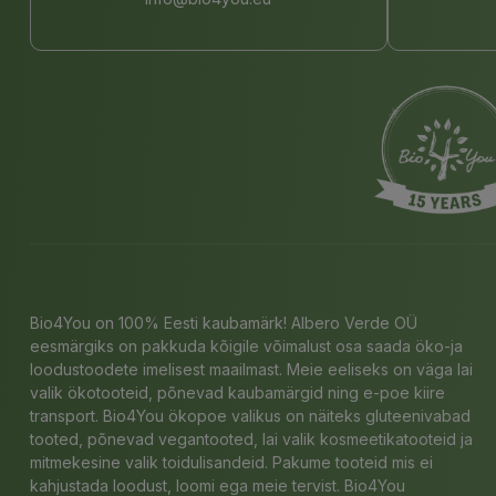
Bio4You on 100% Eesti kaubamärk! Albero Verde OÜ
eesmärgiks on pakkuda kõigile võimalust osa saada öko-ja
loodustoodete imelisest maailmast. Meie eeliseks on väga lai
valik ökotooteid, põnevad kaubamärgid ning e-poe kiire
transport. Bio4You ökopoe valikus on näiteks gluteenivabad
tooted, põnevad vegantooted, lai valik kosmeetikatooteid ja
mitmekesine valik toidulisandeid. Pakume tooteid mis ei
kahjustada loodust, loomi ega meie tervist. Bio4You