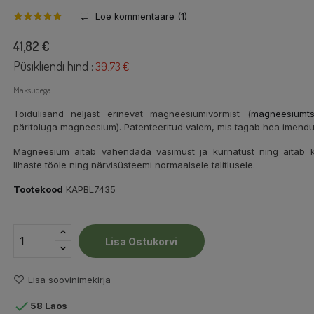
Loe kommentaare (
1
)
41,82 €
Püsikliendi hind :
39.73 €
Maksudega
Toidulisand neljast erinevat magneesiumivormist (
magneesiumtsi
päritoluga magneesium). Patenteeritud valem, mis tagab hea imendum
Magneesium aitab vähendada väsimust ja kurnatust ning aitab ka
lihaste tööle ning närvisüsteemi normaalsele talitlusele.
Tootekood
KAPBL7435
Lisa Ostukorvi
Lisa soovinimekirja

58 Laos