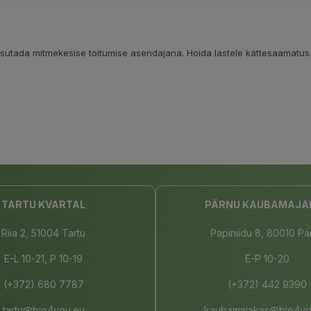
kasutada mitmekesise toitumise asendajana. Hoida lastele kättesaamatus
TARTU KVARTAL
PÄRNU KAUBAMAJA
Riia 2, 51004 Tartu
Papiniidu 8, 80010 Pä
E-L 10-21, P 10-19
E-P 10-20
(+372) 680 7787
(+372) 442 9390
tartu@bio4you.eu
kaubamajakas@bio4yo