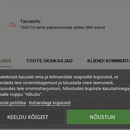
Tarneinfo
TASUTA tarne pakiautomaati alates 49€ ostust
ELDUS
TOOTE ÜKSIKASJAD
KLIENDI KOMMENT
veebisait kasutab oma ja kolmandate osapoolte küpsiseid, et
igosahhariidid 13,6%, antioksüdant: askorbiinhape; magneesiumpidola
ndada teie sirvimiskogemust ja täiustada meie teenuseid,
 rasvhapete magneesiumsoolad, ränidioksiid; stabilisaator: etüülstellulo
üüsides teie sirvimisharjumusi. Nõustudes küpsiste kasutamisega
psake nuppu "Nõustu".
seotud. Tuntud oma hea imenduvuse poolest.
iste poliitika
Kohandage küpsised
rvates üks paremaid vorme, mis imendub rakutasandil väga hästi ning k
hapnikust. Tuntud oma kasutamise poolest antatsiidina, mis aitab l
KEELDU KÕIGIST
NÕUSTUN
hel.