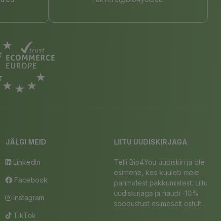
JÄLGI MEID
LIITU UUDISKIRJAGA
LinkedIn
Telli Bio4You uudiskiri ja ole
esimene, kes kuuleb meie
Facebook
parimatest pakkumistest. Liitu
uudiskirjaga ja naudi -10%
Instagram
soodustust esimeselt ostult.
TikTok