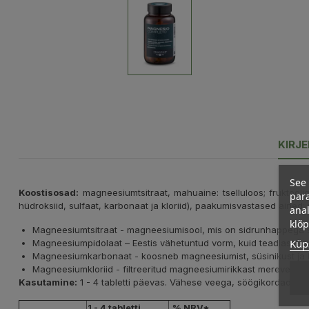
KIRJ
See 
Koostisosad:
magneesiumtsitraat, mahuaine: tselluloos; fruktool
para
hüdroksiid, sulfaat, karbonaat ja kloriid), paakumisvastased ained:
anal
klõ
Magneesiumtsitraat - magneesiumisool, mis on sidrunhappega 
Küps
Magneesiumpidolaat – Eestis vähetuntud vorm, kuid teadlaste a
Magneesiumkarbonaat - koosneb magneesiumist, süsinikust ja 
Magneesiumkloriid - filtreeritud magneesiumirikkast mereveest.
Kasutamine:
1 - 4 tabletti päevas. Vähese veega, söögikordade va
1 - 4 tabletti
% NRV*