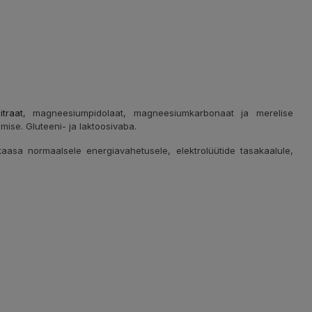
traat
, magneesiumpidolaat, magneesiumkarbonaat ja merelise
ise. Gluteeni- ja laktoosivaba.
asa normaalsele energiavahetusele, elektrolüütide tasakaalule,