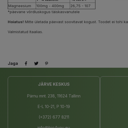
Magneesium
100mg - 400mg
26,75 - 107
*päevane võrdluskogus täiskasvanutele
Hoiatus!
Mitte ületada päevast soovitavat kogust. Toodet ei tohi 
Valmistatud Itaalias.
Jaga
JÄRVE KESKUS
Pärnu mnt. 238, 11624 Tallinn
E-L 10-21, P 10-19
(+372) 677 8211
info@bio4you.eu