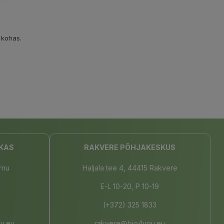
 kohas.
KAS
RAKVERE PÕHJAKESKUS
rnu
Haljala tee 4, 44415 Rakvere
E-L 10-20, P 10-19
(+372) 325 1833
u.eu
rakvere@bio4you.eu