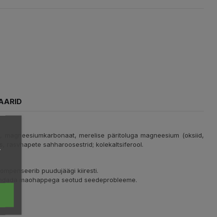
AARID
at, magneesiumkarbonaat, merelise päritoluga magneesium (oksiid,
os, rasvhapete sahharoosestrid; kolekaltsiferool.
,
ompenseerib puudujäägi kiiresti.
eevendada maohappega seotud seedeprobleeme.