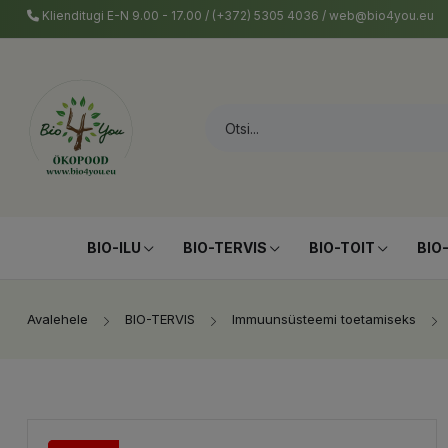
Klienditugi E-N 9.00 - 17.00 / (+372) 5305 4036 / web@bio4you.eu
BIO-ILU
BIO-TERVIS
BIO-TOIT
BIO
Avalehele
BIO-TERVIS
Immuunsüsteemi toetamiseks