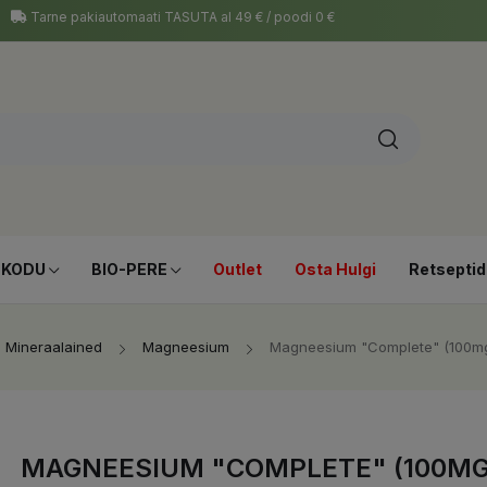
Tarne pakiautomaati TASUTA al 49 € / poodi 0 €
-KODU
BIO-PERE
Outlet
Osta Hulgi
Retseptid
Mineraalained
Magneesium
Magneesium "Complete" (100mg), 
MAGNEESIUM "COMPLETE" (100MG),