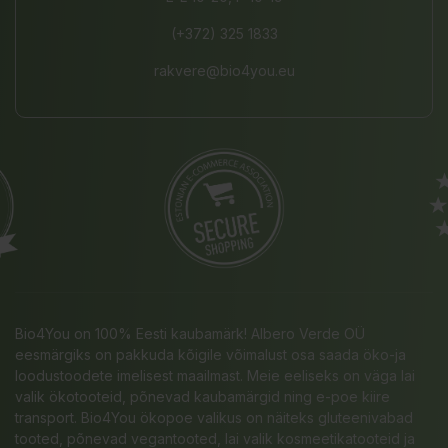
(+372) 325 1833
rakvere@bio4you.eu
Bio4You on 100% Eesti kaubamärk! Albero Verde OÜ
eesmärgiks on pakkuda kõigile võimalust osa saada öko-ja
loodustoodete imelisest maailmast. Meie eeliseks on väga lai
valik ökotooteid, põnevad kaubamärgid ning e-poe kiire
transport. Bio4You ökopoe valikus on näiteks gluteenivabad
tooted, põnevad vegantooted, lai valik kosmeetikatooteid ja