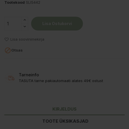
Tootekood
SLI5442
Lisa Ostukorvi
Lisa soovinimekirja

Otsas
Tarneinfo
TASUTA tarne pakiautomaati alates 49€ ostust
KIRJELDUS
TOOTE ÜKSIKASJAD