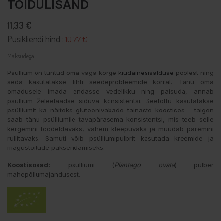
TOIDULISAND
11,33 €
Püsikliendi hind :
10.77 €
Maksudega
Psüllium on tuntud oma väga kõrge
kiudainesisalduse
poolest ning
seda kasutatakse tihti seedeprobleemide korral. Tänu oma
omadusele imada endasse vedelikku ning paisuda, annab
psüllium želeelaadse siduva konsistentsi. Seetõttu kasutatakse
psülliumit ka näiteks gluteenivabade tainaste koostises - taigen
saab tänu psülliumile tavapärasema konsistentsi, mis teeb selle
kergemini töödeldavaks, vähem kleepuvaks ja muudab paremini
rullitavaks. Samuti võib psülliumipulbrit kasutada kreemide ja
magustoitude paksendamiseks.
Koostisosad:
psülliumi (
Plantago ovata
) pulber
mahepõllumajandusest.