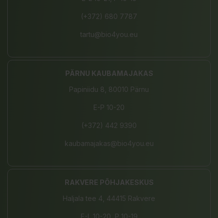
(+372) 680 7787
tartu@bio4you.eu
PÄRNU KAUBAMAJAKAS
Papiniidu 8, 80010 Pärnu
E-P 10-20
(+372) 442 9390
kaubamajakas@bio4you.eu
RAKVERE PÕHJAKESKUS
Haljala tee 4, 44415 Rakvere
E-L 10-20, P 10-19