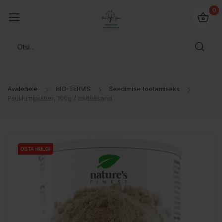
0
Avalehele
BIO-TERVIS
Seedimise toetamiseks
Psülliumipulber, 100g / toidulisand
OSTA HULGI
OSTA HULGI