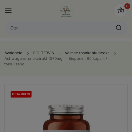
0
Avalehele
BIO-TERVIS
Vaimse tasakaalu heaks
Ashwagandha ekstrakt (570mg) + Bioperiin, 60 kapslit /
toidulisand
OSTA HULGI
OSTA HULGI