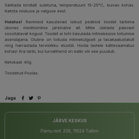
Säilitada kindlalt suletuna, temperatuuril 15-25°C, kuivas kohas.
Kaitsta niiskuse ja valguse eest.
Hoiatus!
Ravimeid kasutavad isikud peaksid toodet tarbima
üksnes meditsiinilise järelvalve all. Mitte ületada päevast
soovitatavat kogust. Toodet ei tohi kasutada mitmekesise toitumise
asendajana. Oluline on toituda mitmekülgselt ja tasakaalustatult
ning harrastada tervislikku elustiili. Hoida lastele kättesaamatus
kohas! Ära tarbi, kui turvatihend on katki või see puudub.
Netokaal: 40g
Toodetud Poolas.
Jaga
JÄRVE KESKUS
Pärnu mnt. 238, 11624 Tallinn