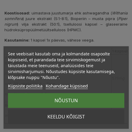
Koostisosad:
uimastava juustumarja ehk ashwagandha (
Withania
somnifera
) juure ekstrakt (5:1-8:1), Bioperiin – musta pipra (
Piper
nigrum
) vilja ekstrakt (50:1), tselluloosi kapsel – glaseeraine
hüdroksüpropüülmetüültselluloos (HPMC).
Kasutamine:
1 kapsel 1x päevas, vähese veega.
1 kapsel s
See veebisait kasutab oma ja kolmandate osapoolte
Ashwagandha (
Withania somnifera
) juure ekstrakt (5:1-
küpsiseid, et parandada teie sirvimiskogemust ja
8:1)
täiustada meie teenuseid, analüüsides teie
sirvimisharjumusi. Nõustudes küpsiste kasutamisega,
min. 7% vitanoliide – 40mg
klõpsake nuppu "Nõustu".
570mg
min. 2% vitaferriin A – 11mg
Küpsiste poliitika
Kohandage küpsised
min. 1% alkaloide – 5,7mg
NÕUSTUN
Bioperiin – musta pipra (
Piper Nigrum
) vilja ekstrakt (50:1)
2mg
min. 95% piperiin – 1,9mg
KEELDU KÕIGIST