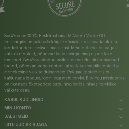
Bio4You on 100% Eesti kaubamärk! Albero Verde OÜ
eesmärgiks on pakkuda kõigile võimalust osa saada öko-ja
loodustoodete imelisest maailmast. Meie eeliseks on väga lai
valik ökotooteid, põnevad kaubamärgid ning e-poe kiire
transport. Bio4You ökopoe valikus on näiteks gluteenivabad
tooted, põnevad vegantooted, lai valik kosmeetikatooteid ja
mitmekesine valik toidulisandeid. Pakume tooteid mis ei
kahjustada loodust, loomi ega meie tervist. Bio4You missiooniks
on rikastada ökotoodete turgu ning harida inimesi tervislike
valikute osas.
KASULIKUD LINGID
keyboard_arrow_down
MINU KONTO
keyboard_arrow_down
JÄLGI MEID
keyboard_arrow_down
LIITU UUDISKIRJAGA
keyboard_arrow_down