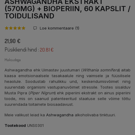
ASHWAGANDHA EKSTRAKT
(570MG) + BIOPERIIN, 60 KAPSLIT /
TOIDULISAND
Loe kommentaare (
1
)
21,90 €
Püsikliendi hind :
20.81 €
Maksudega
Ashwagandha ehk Uimastav juustumari (
Withania somnifera
) aitab
kaasa emotsionaalsele tasakaalule ning vaimsele ja füüsilisele
heaolule. Soodustab rahulikku und, keskendumisvõimet ning
suurendab organismi vastupanuvõimet stressile. Tootes sisalduv
Musta Pipra (
Piper Nigrum
) ehk piperiini ekstrakt on ainus piperiini
toode, mis on saanud patenteeritud staatuse selle võime tõttu
suurendada toitainete biosaadavust.
Meie valikust leiad ka
Ashwagandha
alkoholivaba tinktuuri.
Tootekood
UNS0301