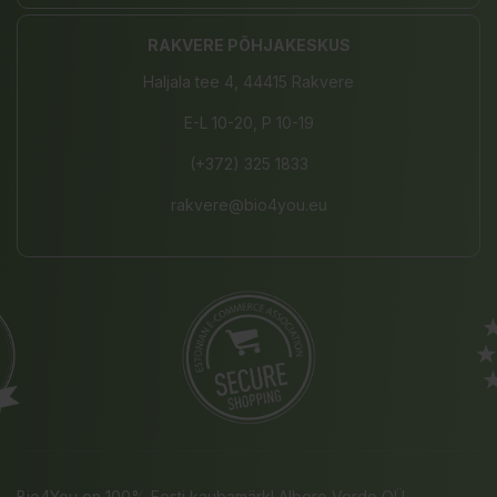
RAKVERE PÕHJAKESKUS
Haljala tee 4, 44415 Rakvere
E-L 10-20, P 10-19
(+372) 325 1833
rakvere@bio4you.eu
Bio4You on 100% Eesti kaubamärk! Albero Verde OÜ