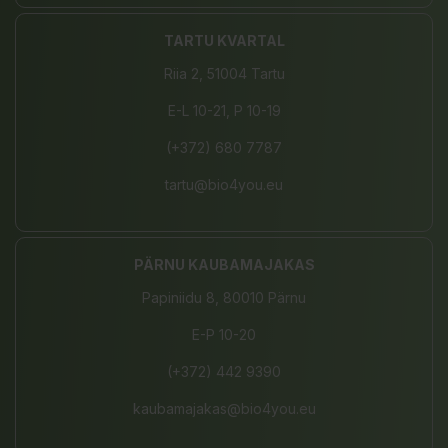
TARTU KVARTAL
Riia 2, 51004 Tartu
E-L 10-21, P 10-19
(+372) 680 7787
tartu@bio4you.eu
PÄRNU KAUBAMAJAKAS
Papiniidu 8, 80010 Pärnu
E-P 10-20
(+372) 442 9390
kaubamajakas@bio4you.eu