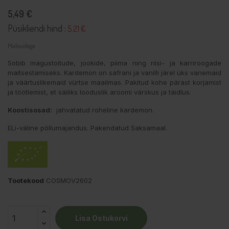
5,49 €
Püsikliendi hind :
5.21 €
Maksudega
Sobib magustoitude, jookide, piima ning riisi- ja karriroogade
maitsestamiseks. Kardemon on safrani ja vanilli järel üks vanemaid
ja väärtuslikemaid vürtse maailmas. Pakitud kohe pärast korjamist
ja töötlemist, et säiliks looduslik aroomi värskus ja täidlus.
Koostisosad:
jahvatatud roheline kardemon.
ELi-väline põllumajandus. Pakendatud Saksamaal.
Tootekood
COSMOV2602
Lisa Ostukorvi