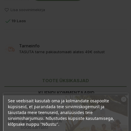
Lisa soovinimekirja

19 Laos
Tarneinfo
TASUTA tarne pakiautomaati alates 49€ ostust
TOOTE ÜKSIKASJAD
KLIENDI KOMMENTAARID
See veebisait kasutab oma ja kolmandate osapoolte
Ära veel lahku!
küpsiseid, et parandada teie sirvimiskogemust ja
täiustada meie teenuseid, analüüsides teie
Liitu uudiskirjaga ja
sirvimisharjumusi. Nõustudes küpsiste kasutamisega,
naudi järgmist ostu 10%
klõpsake nuppu "Nõustu".
soodsamalt!