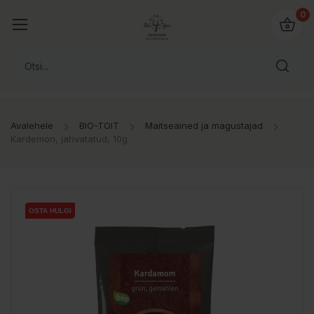
0
Avalehele
BIO-TOIT
Maitseained ja magustajad
Kardemon, jahvatatud, 10g
OSTA HULGI
OSTA HULGI