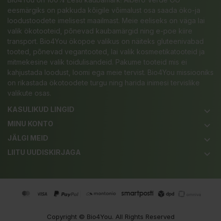
eesmärgiks on pakkuda kõigile võimalust osa saada öko-ja
loodustoodete imelisest maailmast. Meie eeliseks on väga lai
valik ökotooteid, põnevad kaubamärgid ning e-poe kiire
transport. Bio4You ökopoe valikus on näiteks gluteenivabad
tooted, põnevad vegantooted, lai valik kosmeetikatooteid ja
mitmekesine valik toidulisandeid. Pakume tooteid mis ei
kahjustada loodust, loomi ega meie tervist. Bio4You missiooniks
on rikastada ökotoodete turgu ning harida inimesi tervislike
valikute osas.
KASULIKUD LINGID
keyboard_arrow_down
MINU KONTO
keyboard_arrow_down
JÄLGI MEID
keyboard_arrow_down
LIITU UUDISKIRJAGA
keyboard_arrow_down
Copyright ©
Bio4You
. All Rights Reserved