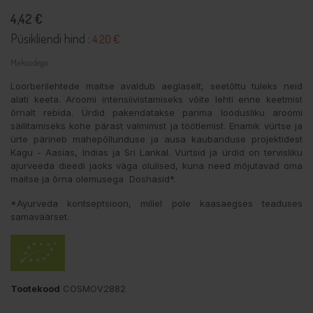
4,42 €
Püsikliendi hind :
4.20 €
Maksudega
Loorberilehtede maitse avaldub aeglaselt, seetõttu tuleks neid
alati keeta. Aroomi intensiivistamiseks võite lehti enne keetmist
õrnalt rebida. Ürdid pakendatakse parima loodusliku aroomi
säilitamiseks kohe pärast valmimist ja töötlemist. Enamik vürtse ja
ürte pärineb mahepõllunduse ja ausa kaubanduse projektidest
Kagu - Aasias, Indias ja Sri Lankal. Vürtsid ja ürdid on tervisliku
ajurveeda dieedi jaoks väga olulised, kuna need mõjutavad oma
maitse ja õrna olemusega Doshasid*.
*Ayurveda kontseptsioon, millel pole kaasaegses teaduses
samaväärset.
Tootekood
COSMOV2882