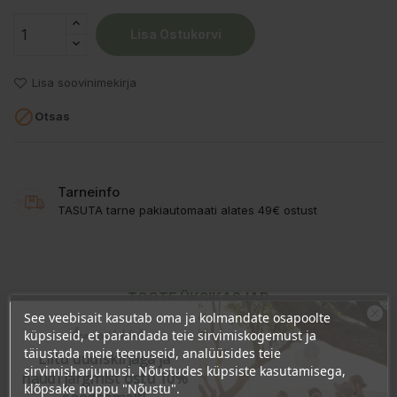
Lisa Ostukorvi
Lisa soovinimekirja

Otsas
Tarneinfo
TASUTA tarne pakiautomaati alates 49€ ostust
TOOTE ÜKSIKASJAD
See veebisait kasutab oma ja kolmandate osapoolte
Ära veel lahku!
KLIENDI KOMMENTAARID
küpsiseid, et parandada teie sirvimiskogemust ja
täiustada meie teenuseid, analüüsides teie
Liitu uudiskirjaga ja
sirvimisharjumusi. Nõustudes küpsiste kasutamisega,
naudi järgmist ostu 10%
klõpsake nuppu "Nõustu".