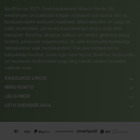
Bio4You on 100% Eesti kaubamärk! Albero Verde OÜ
eesmärgiks on pakkuda kõigile võimalust osa saada öko-ja
loodustoodete imelisest maailmast. Meie eeliseks on väga lai
valik ökotooteid, põnevad kaubamärgid ning e-poe kiire
transport. Bio4You ökopoe valikus on näiteks gluteenivabad
tooted, põnevad vegantooted, lai valik kosmeetikatooteid ja
mitmekesine valik toidulisandeid. Pakume tooteid mis ei
kahjustada loodust, loomi ega meie tervist. Bio4You missiooniks
on rikastada ökotoodete turgu ning harida inimesi tervislike
valikute osas.
KASULIKUD LINGID
keyboard_arrow_down
MINU KONTO
keyboard_arrow_down
JÄLGI MEID
keyboard_arrow_down
LIITU UUDISKIRJAGA
keyboard_arrow_down