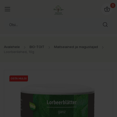
0
Avalehele
BIO-TOIT
Maitseained ja magustajad
Loorberilehed, 10g
OSTA HULGI
OSTA HULGI