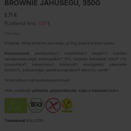
BROWNIE JAHUSEGU, 350G
6,71 €
Püsikliendi hind :
6.37 €
Maksudega
Sisaldab 300g brownie jahusegu ja 50g pulbrit kreemi jaoks.
Koostisosad:
peedisuhkur*, maisitärklis*, riisijahu*, madala
rasvasisaldusega kakaopulber* 8%, tumeda šokolaadi tükid* 6%
(roosuhkur*, kakaomass*, kakaovõi*, emulgaator: päevalille
letsitiin*), paksendaja: jaanikaunapulber*, kivisool, vanill*.
*kontrollitud mahepõllumajandusest
Võib sisaldada
pähklite
,
piimavalkude
,
soja
ja
seesami
jääke.
Tootekood
BAU3329