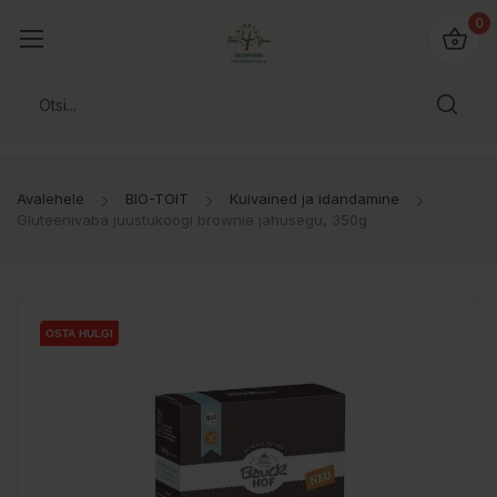
0
Avalehele
BIO-TOIT
Kuivained ja idandamine
Gluteenivaba juustukoogi brownie jahusegu, 350g
OSTA HULGI
OSTA HULGI