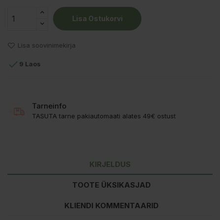
Lisa Ostukorvi
Lisa soovinimekirja

9 Laos
Tarneinfo
TASUTA tarne pakiautomaati alates 49€ ostust
KIRJELDUS
TOOTE ÜKSIKASJAD
KLIENDI KOMMENTAARID