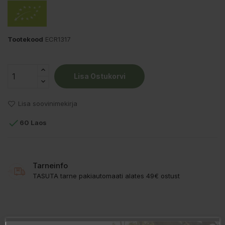
Tootekood
ECR1317
Lisa Ostukorvi
Lisa soovinimekirja

60 Laos
Tarneinfo
TASUTA tarne pakiautomaati alates 49€ ostust