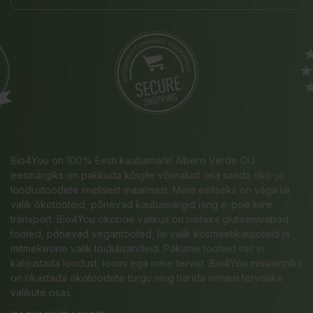
Bio4You on 100% Eesti kaubamärk! Albero Verde OÜ
eesmärgiks on pakkuda kõigile võimalust osa saada öko-ja
loodustoodete imelisest maailmast. Meie eeliseks on väga lai
valik ökotooteid, põnevad kaubamärgid ning e-poe kiire
transport. Bio4You ökopoe valikus on näiteks gluteenivabad
tooted, põnevad vegantooted, lai valik kosmeetikatooteid ja
mitmekesine valik toidulisandeid. Pakume tooteid mis ei
kahjustada loodust, loomi ega meie tervist. Bio4You missiooniks
on rikastada ökotoodete turgu ning harida inimesi tervislike
valikute osas.