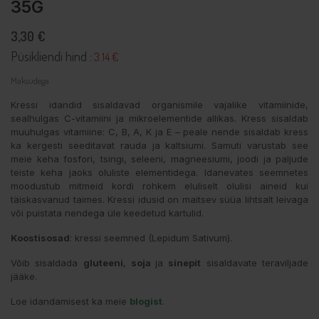
35G
3,30 €
Püsikliendi hind :
3.14 €
Maksudega
Kressi idandid sisaldavad organismile vajalike vitamiinide,
sealhulgas C-vitamiini ja mikroelementide allikas. Kress sisaldab
muuhulgas vitamiine: C, B, A, K ja E – peale nende sisaldab kress
ka kergesti seeditavat rauda ja kaltsiumi. Samuti varustab see
meie keha fosfori, tsingi, seleeni, magneesiumi, joodi ja paljude
teiste keha jaoks oluliste elementidega. Idanevates seemnetes
moodustub mitmeid kordi rohkem eluliselt olulisi aineid kui
täiskasvanud taimes. Kressi idusid on maitsev süüa lihtsalt leivaga
või puistata nendega üle keedetud kartulid.
Koostisosad
: kressi seemned (
Lepidum Sativum
).
Võib sisaldada
gluteeni
,
soja
ja
sinepit
sisaldavate teraviljade
jääke.
Loe idandamisest ka meie
blogist
.