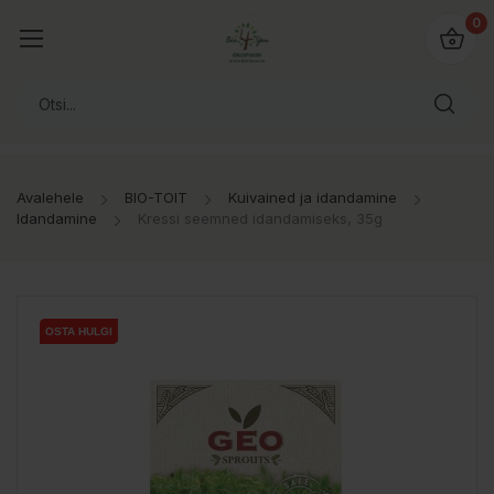
0
Avalehele
BIO-TOIT
Kuivained ja idandamine
Idandamine
Kressi seemned idandamiseks, 35g
OSTA HULGI
OSTA HULGI