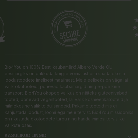
Bio4You on 100% Eesti kaubamärk! Albero Verde OÜ
eesmärgiks on pakkuda kõigile võimalust osa saada öko-ja
loodustoodete imelisest maailmast. Meie eeliseks on väga lai
valik ökotooteid, põnevad kaubamärgid ning e-poe kiire
transport. Bio4You ökopoe valikus on näiteks gluteenivabad
tooted, põnevad vegantooted, lai valik kosmeetikatooteid ja
mitmekesine valik toidulisandeid. Pakume tooteid mis ei
kahjustada loodust, loomi ega meie tervist. Bio4You missiooniks
on rikastada ökotoodete turgu ning harida inimesi tervislike
valikute osas.
KASULIKUD LINGID
keyboard_arrow_down