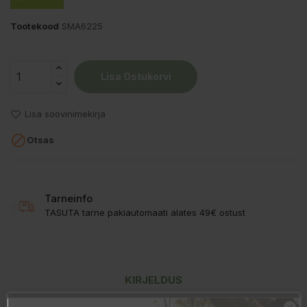
Tootekood
SMA6225
Lisa Ostukorvi
Lisa soovinimekirja

Otsas
Tarneinfo
TASUTA tarne pakiautomaati alates 49€ ostust
KIRJELDUS