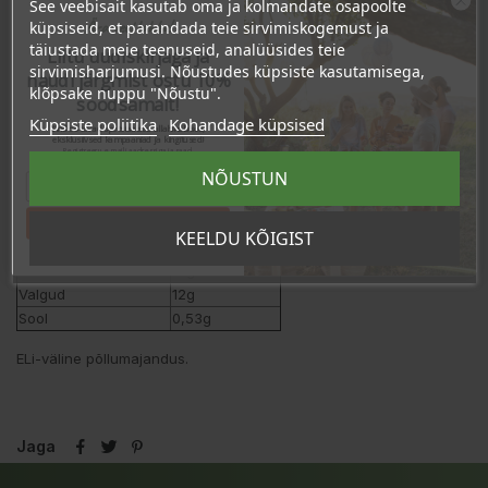
TOOTE ÜKSIKASJAD
See veebisait kasutab oma ja kolmandate osapoolte
Ära veel lahku!
küpsiseid, et parandada teie sirvimiskogemust ja
KLIENDI KOMMENTAARID
täiustada meie teenuseid, analüüsides teie
Liitu uudiskirjaga ja
sirvimisharjumusi. Nõustudes küpsiste kasutamisega,
naudi järgmist ostu 10%
klõpsake nuppu "Nõustu".
soodsamalt!
Küpsiste poliitika
Kohandage küpsised
Toitumisalane teave
100g kohta
Sind ootavad spetsiaalsed allahindlused,
eksklusiivsed kampaaniad ja kingitused!
Energiasisaldus
1448kJ/342kcal
Registreeru e-maili aadressiga ja saad
sooduskoodi!
Rasvad
0,6g
NÕUSTUN
- millest küllastunud
0,2g
Süsivesikud
67g
Tahan sooduskoodi!
KEELDU KÕIGIST
- millest suhkrud
24g
Kiudained
10g
Valgud
12g
Sool
0,53g
ELi-väline põllumajandus.
Jaga