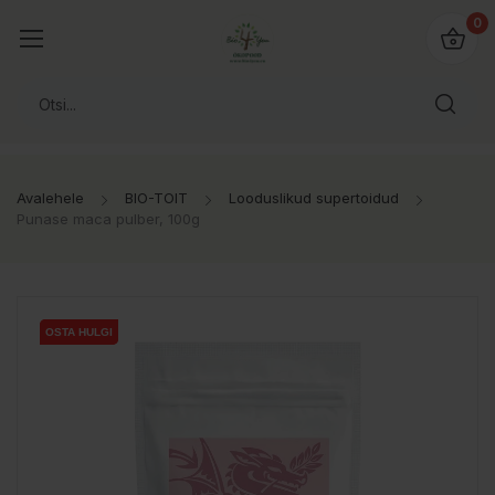
0
Avalehele
BIO-TOIT
Looduslikud supertoidud
Punase maca pulber, 100g
OSTA HULGI
OSTA HULGI