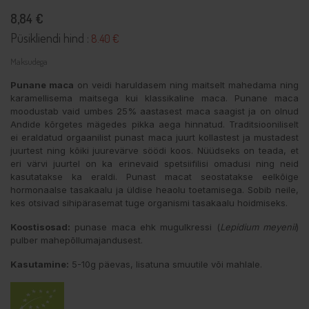
8,84 €
Püsikliendi hind :
8.40 €
Maksudega
Punane maca
on veidi haruldasem ning maitselt mahedama ning
karamellisema maitsega kui klassikaline maca. Punane maca
moodustab vaid umbes 25% aastasest maca saagist ja on olnud
Andide kõrgetes mägedes pikka aega hinnatud. Traditsiooniliselt
ei eraldatud orgaanilist punast maca juurt kollastest ja mustadest
juurtest ning kõiki juurevärve söödi koos. Nüüdseks on teada, et
eri värvi juurtel on ka erinevaid spetsiifilisi omadusi ning neid
kasutatakse ka eraldi. Punast macat seostatakse eelkõige
hormonaalse tasakaalu ja üldise heaolu toetamisega. Sobib neile,
kes otsivad sihipärasemat tuge organismi tasakaalu hoidmiseks.
Koostisosad:
punase maca ehk mugulkressi (
Lepidium meyenii
)
pulber mahepõllumajandusest.
Kasutamine:
5-10g päevas, lisatuna smuutile või mahlale.