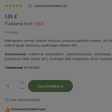
Loe kommentaare (
1
)
5,95 €
Püsikliendi hind :
5.65 €
Maksudega
Maitsepärm annab toidule mõnusa juustuse-pähklise maitse, on kõrg
kõiki B-grupi vitamiine, sealhulgas vitamiin B12.
Koostisosad:
inaktiivne maitsepärm (
Saccharomyces cerevisiae
)
püridoksiin (B6), biotiin (B7), foolhape (B9), kobalamiin (B12), tsinksul
Tootekood
SOYA1285
Lisa Ostukorvi
Lisa soovinimekirja

Viimased tooted laos