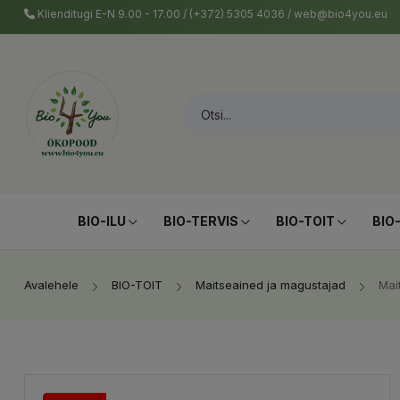
Klienditugi E-N 9.00 - 17.00 / (+372) 5305 4036 / web@bio4you.eu
BIO-ILU
BIO-TERVIS
BIO-TOIT
BIO
Avalehele
BIO-TOIT
Maitseained ja magustajad
Mai