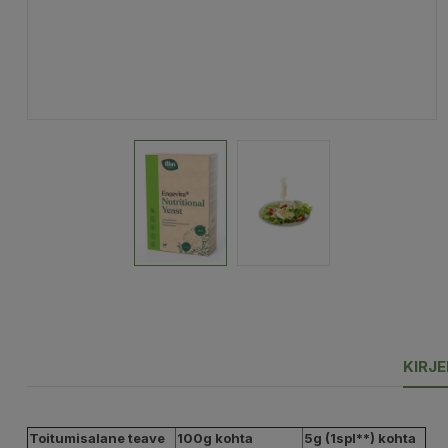
KIRJ
Toitumisalane teave
100g kohta
5g (1spl**) kohta