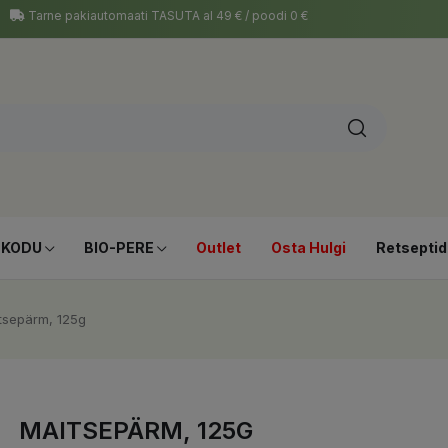
Tarne pakiautomaati TASUTA al 49 € / poodi 0 €
-KODU
BIO-PERE
Outlet
Osta Hulgi
Retseptid
tsepärm, 125g
MAITSEPÄRM, 125G