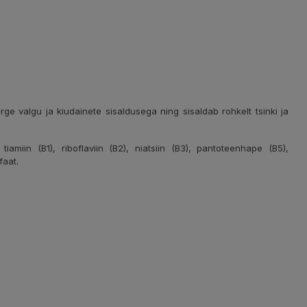
e valgu ja kiudainete sisaldusega ning sisaldab rohkelt tsinki ja
, tiamiin (B1), riboflaviin (B2), niatsiin (B3), pantoteenhape (B5),
faat.