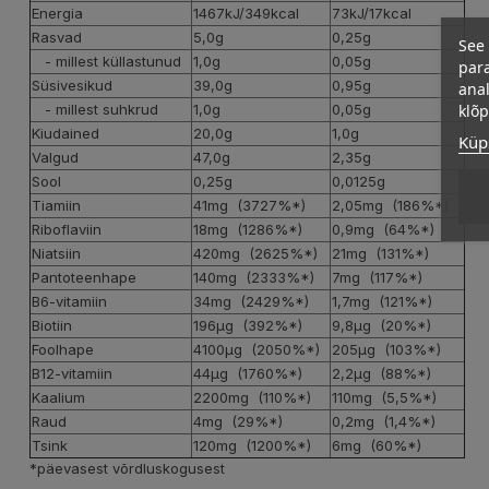
Energia
1467kJ/349kcal
73kJ/17kcal
Rasvad
5,0g
0,25g
See 
- millest küllastunud
1,0g
0,05g
para
Süsivesikud
39,0g
0,95g
anal
klõ
- millest suhkrud
1,0g
0,05g
Kiudained
20,0g
1,0g
Küps
Valgud
47,0g
2,35g
Sool
0,25g
0,0125g
Tiamiin
41mg (3727%*)
2,05mg (186%*)
Riboflaviin
18mg (1286%*)
0,9mg (64%*)
Niatsiin
420mg (2625%*)
21mg (131%*)
Pantoteenhape
140mg (2333%*)
7mg (117%*)
B6-vitamiin
34mg (2429%*)
1,7mg (121%*)
Biotiin
196µg (392%*)
9,8µg (20%*)
Foolhape
4100µg (2050%*)
205µg (103%*)
B12-vitamiin
44µg (1760%*)
2,2µg (88%*)
Kaalium
2200mg (110%*)
110mg (5,5%*)
Raud
4mg (29%*)
0,2mg (1,4%*)
Tsink
120mg (1200%*)
6mg (60%*)
*päevasest võrdluskogusest