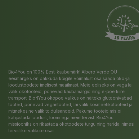
Bio4You on 100% Eesti kaubamärk! Albero Verde OÜ
eesmärgiks on pakkuda kõigile võimalust osa saada öko-ja
loodustoodete imelisest maailmast. Meie eeliseks on väga lai
valik ökotooteid, põnevad kaubamärgid ning e-poe kiire
transport. Bio4You ökopoe valikus on näiteks gluteenivabad
tooted, põnevad vegantooted, lai valik kosmeetikatooteid ja
mitmekesine valik toidulisandeid. Pakume tooteid mis ei
kahjustada loodust, loomi ega meie tervist. Bio4You
missiooniks on rikastada ökotoodete turgu ning harida inimesi
tervislike valikute osas.