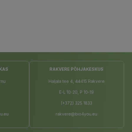
KAS
RAKVERE PÕHJAKESKUS
rnu
Haljala tee 4, 44415 Rakvere
E-L 10-20, P 10-19
(+372) 325 1833
u.eu
rakvere@bio4you.eu