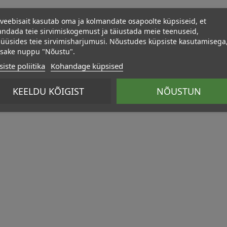
veebisait kasutab oma ja kolmandate osapoolte küpsiseid, et
ndada teie sirvimiskogemust ja täiustada meie teenuseid,
üüsides teie sirvimisharjumusi. Nõustudes küpsiste kasutamisega
psake nuppu "Nõustu".
iste poliitika
Kohandage küpsised
KEELDU KÕIGIST
NÕUSTUN