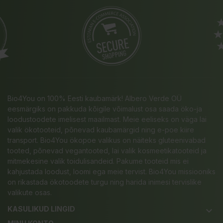
Bio4You on 100% Eesti kaubamärk! Albero Verde OÜ
eesmärgiks on pakkuda kõigile võimalust osa saada öko-ja
loodustoodete imelisest maailmast. Meie eeliseks on väga lai
valik ökotooteid, põnevad kaubamärgid ning e-poe kiire
transport. Bio4You ökopoe valikus on näiteks gluteenivabad
tooted, põnevad vegantooted, lai valik kosmeetikatooteid ja
mitmekesine valik toidulisandeid. Pakume tooteid mis ei
kahjustada loodust, loomi ega meie tervist. Bio4You missiooniks
on rikastada ökotoodete turgu ning harida inimesi tervislike
valikute osas.
KASULIKUD LINGID
keyboard_arrow_down