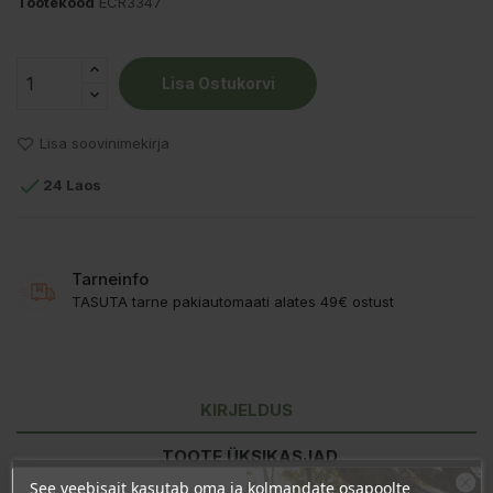
Tootekood
ECR3347
Lisa Ostukorvi
Lisa soovinimekirja

24 Laos
Tarneinfo
TASUTA tarne pakiautomaati alates 49€ ostust
KIRJELDUS
TOOTE ÜKSIKASJAD
See veebisait kasutab oma ja kolmandate osapoolte