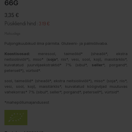
66G
3,35 €
Püsikliendi hind :
3.19 €
Maksudega
Puljongikuubikud ilma pärmita. Gluteeni- ja palmiõlivaba.
Koostisosad:
meresool, taimeõlid* (sheaõli*, ekstra
neitsioliiviõli*), miso* (
soja
*, riis*, vesi, sool, koji), maisitärklis*,
kuivatatud juurviljaekstraktid* 7% (sibul*,
seller
*, porgand*,
petersell*), vürtsid*.
sool, taimeõlid* (sheaõli*, ekstra neitsioliiviõli*), miso* (soja*, riis*,
vesi, sool, koji), maisitärklis*, kuivatatud köögiviljad muutuvas
vahekorras* 7% (sibul*, seller*, porgand*, petersell*), vürtsid*.
*mahepõllumajandusest