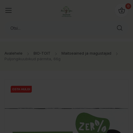
0
Avalehele
BIO-TOIT
Maitseained ja magustajad
Puljongikuubikud pärmita, 66g
OSTA HULGI
OSTA HULGI