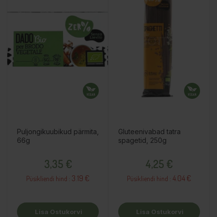
Puljongikuubikud pärmita,
Gluteenivabad tatra
66g
spagetid, 250g
Hind
Hind
3,35 €
4,25 €
3.19 €
4.04 €
Püsikliendi hind :
Püsikliendi hind :
Lisa Ostukorvi
Lisa Ostukorvi