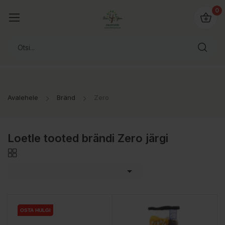
0
Avalehele
Bränd
Zero
Loetle tooted brändi Zero järgi

OSTA HULGI
OSTA HULGI