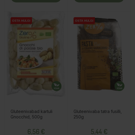
OSTA HULGI
OSTA HULGI
OSTA HULGI
OSTA HULGI
Gluteenivabad kartuli
Gluteenivaba tatra fusilli,
Gnocchid, 500g
250g
Hind
Hind
6,56 €
5,44 €