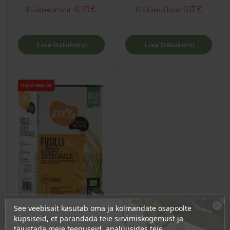
6.23 €
5.17 €
Püsikliendi hind :
Püsikliendi hind :
Lisa Ostukorvi
Lisa Ostukorvi
OSTA HULGI
OSTA HULGI
See veebisait kasutab oma ja kolmandate osapoolte
Ära veel lahku!
küpsiseid, et parandada teie sirvimiskogemust ja
täiustada meie teenuseid, analüüsides teie