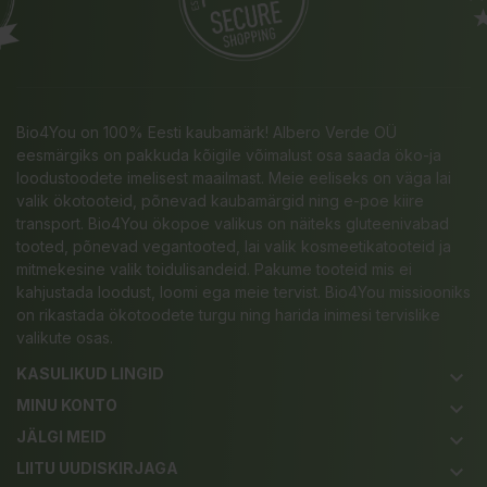
Bio4You on 100% Eesti kaubamärk! Albero Verde OÜ
eesmärgiks on pakkuda kõigile võimalust osa saada öko-ja
loodustoodete imelisest maailmast. Meie eeliseks on väga lai
valik ökotooteid, põnevad kaubamärgid ning e-poe kiire
transport. Bio4You ökopoe valikus on näiteks gluteenivabad
tooted, põnevad vegantooted, lai valik kosmeetikatooteid ja
mitmekesine valik toidulisandeid. Pakume tooteid mis ei
kahjustada loodust, loomi ega meie tervist. Bio4You missiooniks
on rikastada ökotoodete turgu ning harida inimesi tervislike
valikute osas.
KASULIKUD LINGID
keyboard_arrow_down
MINU KONTO
keyboard_arrow_down
JÄLGI MEID
keyboard_arrow_down
LIITU UUDISKIRJAGA
keyboard_arrow_down