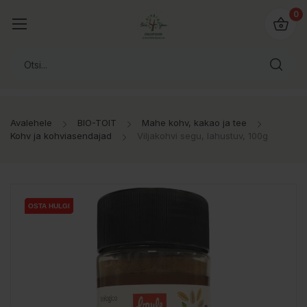
0
Avalehele
BIO-TOIT
Mahe kohv, kakao ja tee
Kohv ja kohviasendajad
Viljakohvi segu, lahustuv, 100g
OSTA HULGI
OSTA HULGI
OSTA HULGI