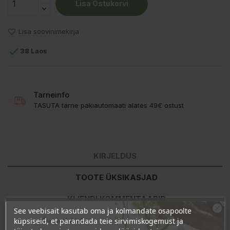
Lisa Ostukorvi
Lisa soovinimekirja

38 Laos
Tarneinfo
TASUTA tarne pakiautomaati alates 49€ ostust
KIRJELDUS
TOOTE ÜKSIKASJAD
KLIENDI KOMMENTAARID
See veebisait kasutab oma ja kolmandate osapoolte
Ära veel lahku!
küpsiseid, et parandada teie sirvimiskogemust ja