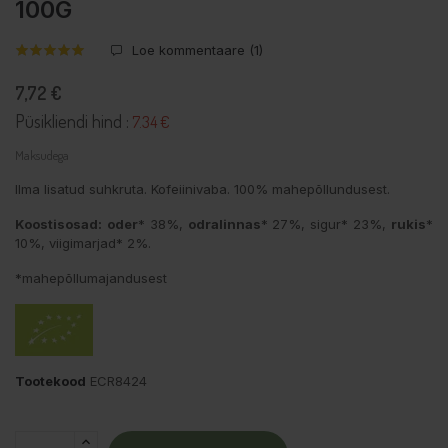
100G
Loe kommentaare (
1
)
7,72 €
Püsikliendi hind :
7.34 €
Maksudega
Ilma lisatud suhkruta. Kofeiinivaba. 100% mahepõllundusest.
Koostisosad:
oder
* 38%,
odralinnas
* 27%, sigur* 23%,
rukis
*
10%, viigimarjad* 2%.
*mahepõllumajandusest
Tootekood
ECR8424