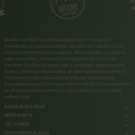
Bio4You on 100% Eesti kaubamärk! Albero Verde OÜ
eesmärgiks on pakkuda kõigile võimalust osa saada öko-ja
loodustoodete imelisest maailmast. Meie eeliseks on väga lai
valik ökotooteid, põnevad kaubamärgid ning e-poe kiire
transport. Bio4You ökopoe valikus on näiteks gluteenivabad
tooted, põnevad vegantooted, lai valik kosmeetikatooteid ja
mitmekesine valik toidulisandeid. Pakume tooteid mis ei
kahjustada loodust, loomi ega meie tervist. Bio4You missiooniks
on rikastada ökotoodete turgu ning harida inimesi tervislike
valikute osas.
KASULIKUD LINGID
keyboard_arrow_down
MINU KONTO
keyboard_arrow_down
JÄLGI MEID
keyboard_arrow_down
LIITU UUDISKIRJAGA
keyboard_arrow_down