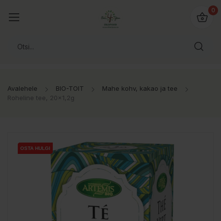
0
Avalehele
BIO-TOIT
Mahe kohv, kakao ja tee
Roheline tee, 20x1,2g
OSTA HULGI
OSTA HULGI
OSTA HULGI