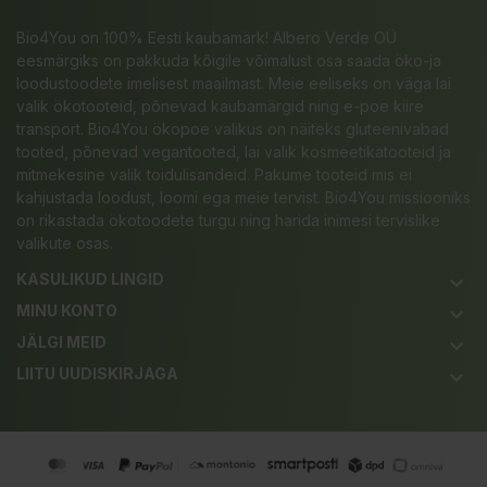
Bio4You on 100% Eesti kaubamärk! Albero Verde OÜ
eesmärgiks on pakkuda kõigile võimalust osa saada öko-ja
loodustoodete imelisest maailmast. Meie eeliseks on väga lai
valik ökotooteid, põnevad kaubamärgid ning e-poe kiire
transport. Bio4You ökopoe valikus on näiteks gluteenivabad
tooted, põnevad vegantooted, lai valik kosmeetikatooteid ja
mitmekesine valik toidulisandeid. Pakume tooteid mis ei
kahjustada loodust, loomi ega meie tervist. Bio4You missiooniks
on rikastada ökotoodete turgu ning harida inimesi tervislike
valikute osas.
KASULIKUD LINGID
keyboard_arrow_down
MINU KONTO
keyboard_arrow_down
JÄLGI MEID
keyboard_arrow_down
LIITU UUDISKIRJAGA
keyboard_arrow_down