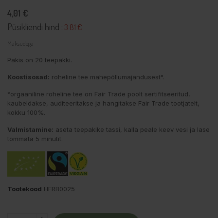
4,01 €
Püsikliendi hind :
3.81 €
Maksudega
Pakis on 20 teepakki.
Koostisosad:
roheline tee mahepõllumajandusest°.
°orgaaniline roheline tee on Fair Trade poolt sertifitseeritud,
kaubeldakse, auditeeritakse ja hangitakse Fair Trade tootjatelt,
kokku 100%.
Valmistamine:
aseta teepakike tassi, kalla peale keev vesi ja lase
tõmmata 5 minutit.
Tootekood
HERB0025