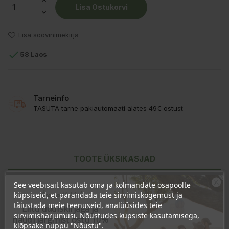
Lisa Ostukorvi
Lisa soovinimekirja

58 Laos
Tarneinfo
TASUTA tarne pakiautomaati alates 49€ ostust
TOOTE ÜKSIKASJAD
KLIENDI KOMMENTAARID
See veebisait kasutab oma ja kolmandate osapoolte
Ära veel lahku!
küpsiseid, et parandada teie sirvimiskogemust ja
täiustada meie teenuseid, analüüsides teie
Liitu uudiskirjaga ja
sirvimisharjumusi. Nõustudes küpsiste kasutamisega,
naudi järgmist ostu 10%
klõpsake nuppu "Nõustu".