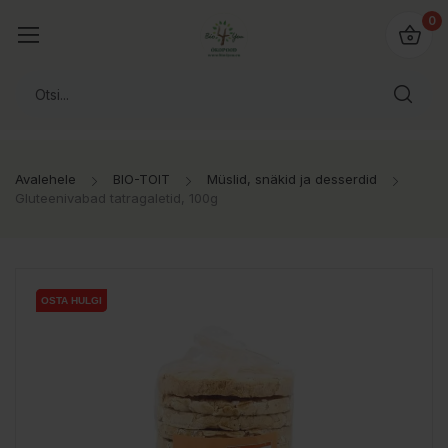
0
Avalehele
BIO-TOIT
Müslid, snäkid ja desserdid
Gluteenivabad tatragaletid, 100g
OSTA HULGI
OSTA HULGI