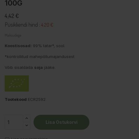
100G
4,42 €
Püsikliendi hind :
4.20 €
Maksudega
Koostisosad:
99% tatar*, sool.
*kontrollitud mahepõllumajandusest
Võib sisaldada
soja
jääke.
Tootekood
ECR2592
Lisa Ostukorvi