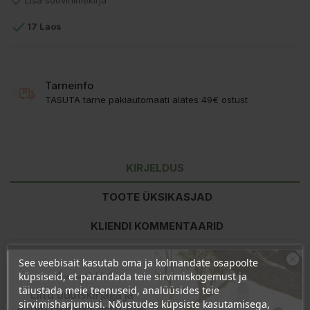
Lisa soovinimekirja

17 Laos
Tarneinfo
TASUTA tarne pakiautomaati alates 49€ ostust
KIRJELDUS
TOOTE ÜKSIKASJAD
KLIENDI KOMMENTAARID
See veebisait kasutab oma ja kolmandate osapoolte
Ära veel lahku!
Toitumisalane teave
100g kohta
küpsiseid, et parandada teie sirvimiskogemust ja
täiustada meie teenuseid, analüüsides teie
Energiasisaldus
1633kJ/386kcal
Liitu uudiskirjaga ja
sirvimisharjumusi. Nõustudes küpsiste kasutamisega,
Rasvad
3,5g