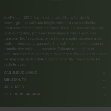
Bio4You on 100% Eesti kaubamärk! Albero Verde OÜ
eesmärgiks on pakkuda kõigile võimalust osa saada öko-ja
loodustoodete imelisest maailmast. Meie eeliseks on väga lai
valik ökotooteid, põnevad kaubamärgid ning e-poe kiire
transport. Bio4You ökopoe valikus on näiteks gluteenivabad
tooted, põnevad vegantooted, lai valik kosmeetikatooteid ja
mitmekesine valik toidulisandeid. Pakume tooteid mis ei
kahjustada loodust, loomi ega meie tervist. Bio4You missiooniks
on rikastada ökotoodete turgu ning harida inimesi tervislike
valikute osas.
KASULIKUD LINGID
keyboard_arrow_down
MINU KONTO
keyboard_arrow_down
JÄLGI MEID
keyboard_arrow_down
LIITU UUDISKIRJAGA
keyboard_arrow_down