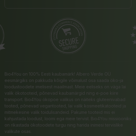
Bio4You on 100% Eesti kaubamärk! Albero Verde OÜ
eesmärgiks on pakkuda kõigile võimalust osa saada öko-ja
loodustoodete imelisest maailmast. Meie eeliseks on väga lai
valik ökotooteid, põnevad kaubamärgid ning e-poe kiire
transport. Bio4You ökopoe valikus on näiteks gluteenivabad
tooted, põnevad vegantooted, lai valik kosmeetikatooteid ja
mitmekesine valik toidulisandeid. Pakume tooteid mis ei
kahjustada loodust, loomi ega meie tervist. Bio4You missiooniks
on rikastada ökotoodete turgu ning harida inimesi tervislike
valikute osas.