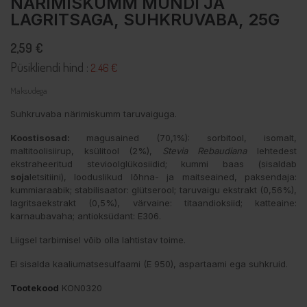
NÄRIMISKUMM MÜNDI JA
LAGRITSAGA, SUHKRUVABA, 25G
2,59 €
Püsikliendi hind :
2.46 €
Maksudega
Suhkruvaba närimiskumm taruvaiguga.
Koostisosad:
magusained (70,1%): sorbitool, isomalt,
maltitoolisiirup, ksülitool (2%),
Stevia Rebaudiana
lehtedest
ekstraheeritud stevioolglükosiidid; kummi baas (sisaldab
soja
letsitiini), looduslikud lõhna- ja maitseained, paksendaja:
kummiaraabik; stabilisaator: glütserool; taruvaigu ekstrakt (0,56%),
lagritsaekstrakt (0,5%), värvaine: titaandioksiid; katteaine:
karnaubavaha; antioksüdant: E306.
Liigsel tarbimisel võib olla lahtistav toime.
Ei sisalda kaaliumatsesulfaami (E 950), aspartaami ega suhkruid.
Tootekood
KON0320