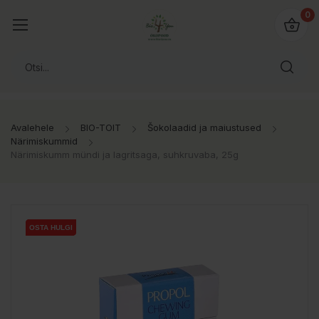
0
Avalehele
BIO-TOIT
Šokolaadid ja maiustused
Närimiskummid
Närimiskumm mündi ja lagritsaga, suhkruvaba, 25g
OSTA HULGI
OSTA HULGI
OSTA HULGI