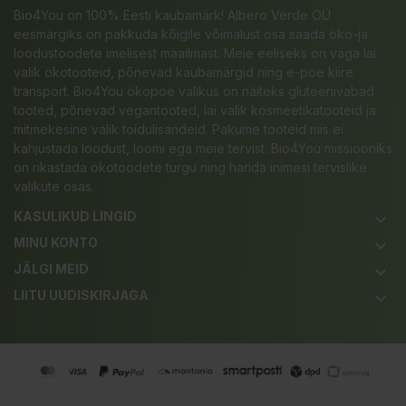
Bio4You on 100% Eesti kaubamärk! Albero Verde OÜ
eesmärgiks on pakkuda kõigile võimalust osa saada öko-ja
loodustoodete imelisest maailmast. Meie eeliseks on väga lai
valik ökotooteid, põnevad kaubamärgid ning e-poe kiire
transport. Bio4You ökopoe valikus on näiteks gluteenivabad
tooted, põnevad vegantooted, lai valik kosmeetikatooteid ja
mitmekesine valik toidulisandeid. Pakume tooteid mis ei
kahjustada loodust, loomi ega meie tervist. Bio4You missiooniks
on rikastada ökotoodete turgu ning harida inimesi tervislike
valikute osas.
KASULIKUD LINGID
keyboard_arrow_down
MINU KONTO
keyboard_arrow_down
JÄLGI MEID
keyboard_arrow_down
LIITU UUDISKIRJAGA
keyboard_arrow_down