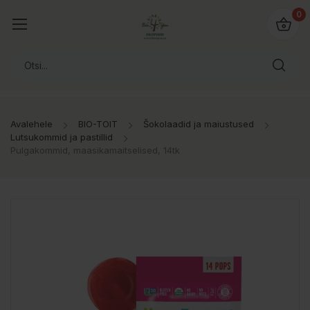
0
Avalehele
BIO-TOIT
Šokolaadid ja maiustused
Lutsukommid ja pastillid
Pulgakommid, maasikamaitselised, 14tk