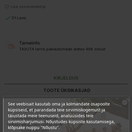
Lisa soovinimekirja

21 Laos
Tarneinfo
TASUTA tarne pakiautomaati alates 49€ ostust
KIRJELDUS
TOOTE ÜKSIKASJAD
KLIENDI KOMMENTAARID
See veebisait kasutab oma ja kolmandate osapoolte
Ära veel lahku!
küpsiseid, et parandada teie sirvimiskogemust ja
täiustada meie teenuseid, analüüsides teie
Liitu uudiskirjaga ja
sirvimisharjumusi. Nõustudes küpsiste kasutamisega,
naudi järgmist ostu 10%
Toitumisalane teave
100g kohta
klõpsake nuppu "Nõustu".
soodsamalt!
Energiasisaldus
1454kJ/348kcal