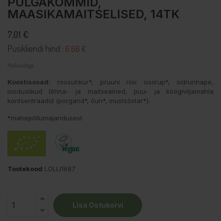
PULGAKOMMID,
MAASIKAMAITSELISED, 14TK
7,01 €
Püsikliendi hind :
6.66 €
Maksudega
Koostisosad:
roosuhkur*, pruuni riisi sisiirup*, sidrunhape,
looduslikud lõhna- ja maitseained, puu- ja köögiviljamahla
kontsentraadid (porgand*, õun*, mustsõstar*).
*mahepõllumajandusest
Tootekood
LOLLI1687
Lisa Ostukorvi