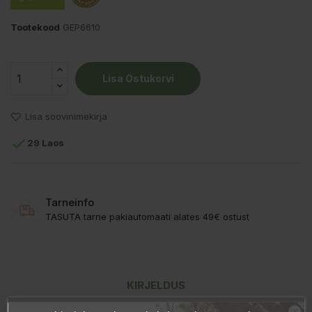
Tootekood
GEP6610
Lisa Ostukorvi
Lisa soovinimekirja

29 Laos
Tarneinfo
TASUTA tarne pakiautomaati alates 49€ ostust
KIRJELDUS