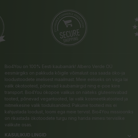
Bio4You on 100% Eesti kaubamärk! Albero Verde OÜ
eesmärgiks on pakkuda kõigile võimalust osa saada öko-ja
loodustoodete imelisest maailmast. Meie eeliseks on väga lai
valik ökotooteid, põnevad kaubamärgid ning e-poe kiire
transport. Bio4You ökopoe valikus on näiteks gluteenivabad
tooted, põnevad vegantooted, lai valik kosmeetikatooteid ja
mitmekesine valik toidulisandeid. Pakume tooteid mis ei
kahjustada loodust, loomi ega meie tervist. Bio4You missiooniks
on rikastada ökotoodete turgu ning harida inimesi tervislike
valikute osas.
KASULIKUD LINGID
keyboard_arrow_down