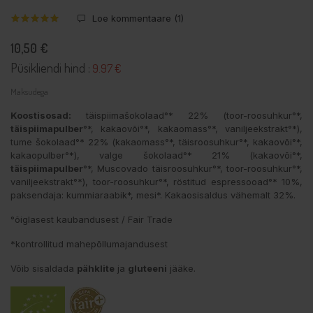
Loe kommentaare (
1
)
10,50 €
Püsikliendi hind :
9.97 €
Maksudega
Koostisosad:
täispiimašokolaad°* 22% (toor-roosuhkur°*,
täispiimapulber
°*, kakaovõi°*, kakaomass°*, vaniljeekstrakt°*),
tume šokolaad°* 22% (kakaomass°*, täisroosuhkur°*, kakaovõi°*,
kakaopulber°*), valge šokolaad°* 21% (kakaovõi°*,
täispiimapulber
°*, Muscovado täisroosuhkur°*, toor-roosuhkur°*,
vaniljeekstrakt°*), toor-roosuhkur°*, röstitud espressooad°* 10%,
paksendaja: kummiaraabik*, mesi*. Kakaosisaldus vähemalt 32%.
°õiglasest kaubandusest / Fair Trade
*kontrollitud mahepõllumajandusest
Võib sisaldada
pähklite
ja
gluteeni
jääke.