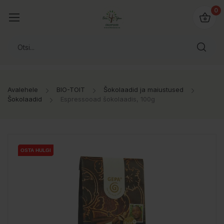
0
Avalehele
BIO-TOIT
Šokolaadid ja maiustused
Šokolaadid
Espressooad šokolaadis, 100g
OSTA HULGI
OSTA HULGI
OSTA HULGI