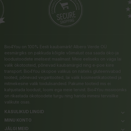
Bio4You on 100% Eesti kaubamärk! Albero Verde OÜ
eesmärgiks on pakkuda kõigile võimalust osa saada öko-ja
loodustoodete imelisest maailmast. Meie eeliseks on väga lai
valik ökotooteid, põnevad kaubamärgid ning e-poe kiire
transport. Bio4You ökopoe valikus on näiteks gluteenivabad
tooted, põnevad vegantooted, lai valik kosmeetikatooteid ja
mitmekesine valik toidulisandeid. Pakume tooteid mis ei
kahjustada loodust, loomi ega meie tervist. Bio4You missiooniks
on rikastada ökotoodete turgu ning harida inimesi tervislike
valikute osas.
KASULIKUD LINGID
keyboard_arrow_down
MINU KONTO
keyboard_arrow_down
JÄLGI MEID
keyboard_arrow_down