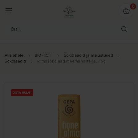
0
Avalehele
BIO-TOIT
Šokolaadid ja maiustused
Šokolaadid
Piimašokolaad meemandlitega, 45g
OSTA HULGI
OSTA HULGI
OSTA HULGI