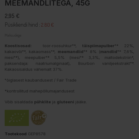
MEEMANDLITEGA, 45G
2,95 €
Püsikliendi hind :
2.80 €
Maksudega
Koostisosad:
toor-roosuhkur°*,
täispiimapulber
°* 22%,
kakaovõi°*, kakaomass°*,
meemandlid
°* 8% (
mandlid
°* 7,6%,
mesi°*), meepulber°* 5,5% (mesi°* 3,3%, maltodekstriin*,
paksendaja: naatriumalginaat), Bourbon vaniljeekstrakt°*.
Kakaosisaldus vähemalt 37%.
°õiglasest kaubandusest / Fair Trade
*kontrollitud mahepõllumajandusest
Võib sisaldada
pähklite
ja
gluteeni
jääke.
Tootekood
GEP8578