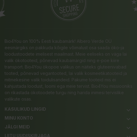
Bio4You on 100% Eesti kaubamärk! Albero Verde OÜ
eesmärgiks on pakkuda kõigile võimalust osa saada öko-ja
loodustoodete imelisest maailmast. Meie eeliseks on väga lai
valik ökotooteid, põnevad kaubamärgid ning e-poe kiire
transport. Bio4You ökopoe valikus on näiteks gluteenivabad
tooted, põnevad vegantooted, lai valik kosmeetikatooteid ja
mitmekesine valik toidulisandeid. Pakume tooteid mis ei
kahjustada loodust, loomi ega meie tervist. Bio4You missiooniks
on rikastada ökotoodete turgu ning harida inimesi tervislike
valikute osas.
KASULIKUD LINGID
keyboard_arrow_down
MINU KONTO
keyboard_arrow_down
JÄLGI MEID
keyboard_arrow_down
LIITU UUDISKIRJAGA