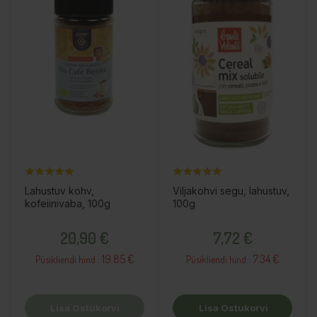
Lahustuv kohv,
Viljakohvi segu, lahustuv,
kofeiinivaba, 100g
100g
Hind
Hind
20,90 €
7,72 €
19.85 €
7.34 €
Püsikliendi hind :
Püsikliendi hind :
Lisa Ostukorvi
Lisa Ostukorvi