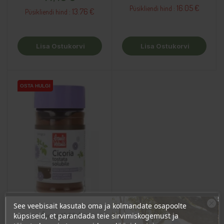
16.05 €
Püsikliendi hind :
13.76 €
Püsikliendi hind :
Lisa Ostukorvi
Lisa Ostukorvi
OSTA HULGI
OSTA HULGI
OSTA HULGI
See veebisait kasutab oma ja kolmandate osapoolte
Ära veel lahku!
küpsiseid, et parandada teie sirvimiskogemust ja