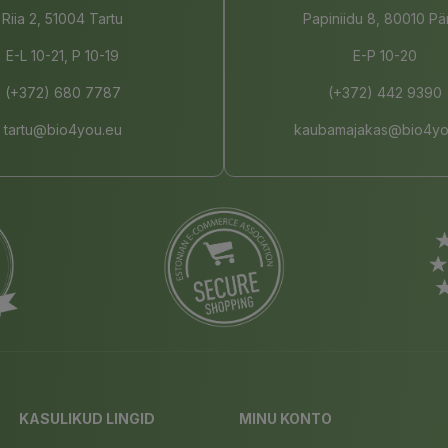
Riia 2, 51004 Tartu
Papiniidu 8, 80010 Pä
E-L 10-21, P 10-19
E-P 10-20
(+372) 680 7787
(+372) 442 9390
tartu@bio4you.eu
kaubamajakas@bio4yo
KASULIKUD LINGID
MINU KONTO