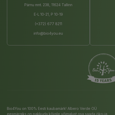
Pärnu mnt. 238, 11624 Tallinn
E-L 10-21, P 10-19
(+372) 677 8211
info@bio4you.eu
Bio4You on 100% Eesti kaubamärk! Albero Verde OÜ
eesmärgiks on pakkuda kõigile võimalust osa saada öko-ja