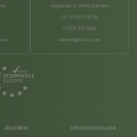
rnu
Haljala tee 4, 44415 Rakvere
E-L 10-20, P 10-19
(+372) 325 1833
u.eu
rakvere@bio4you.eu
JÄLGI MEID
LIITU UUDISKIRJAGA