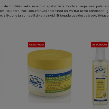
juuste hooldamiseks mõeldud spetsiifiliste toodete sarja, mis põhin
oomuliku sära. Kõik kasutatavad toorained on valitud ülima tähelepanuga
 silikoone ja sünteetilisi värvaineid. Et tagada usaldusväärsed, tõhusad
OSTA HULGI
OSTA HULGI
OSTA HULGI
OSTA HULGI
OSTA HULGI
OSTA HULGI
OSTA HULGI