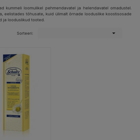
evad kummeli loomulikel pehmendavatel ja helendavatel omadustel.
, eelistades tõhusate, kuid ülimalt õrnade looduslike koostisosade
 ja looduslikud tooted.

Sorteeri: