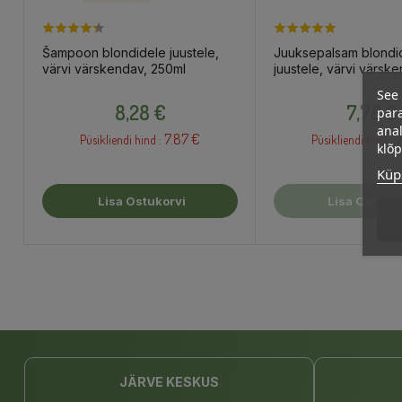
Šampoon blondidele juustele,
Juuksepalsam blondi
värvi värskendav, 250ml
juustele, värvi värsk
200ml
See 
Hind
Hind
8,28 €
7,78 €
para
anal
7.87 €
7
Püsikliendi hind :
Püsikliendi hind :
klõ
Küps
Lisa Ostukorvi
Lisa Ostuko
JÄRVE KESKUS