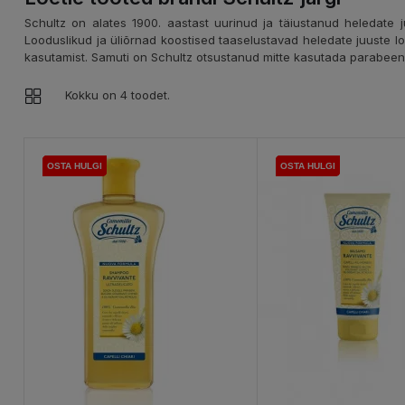
Schultz on alates 1900. aastast uurinud ja täiustanud heledate 
Looduslikud ja üliõrnad koostised taaselustavad heledate juuste l
kasutamist. Samuti on Schultz otsustanud mitte kasutada parabeene,
Kokku on 4 toodet.
OSTA HULGI
OSTA HULGI
OSTA HULGI
OSTA HULGI
OSTA HULGI
OSTA HULGI
OSTA HULGI
OSTA HULGI