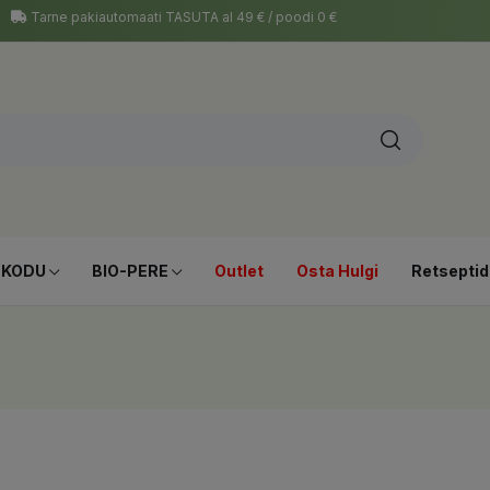
Tarne pakiautomaati TASUTA al 49 € / poodi 0 €
-KODU
BIO-PERE
Outlet
Osta Hulgi
Retseptid