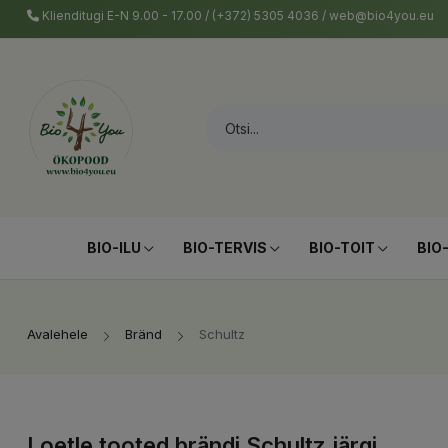
Klienditugi E-N 9.00 - 17.00 / (+372) 5305 4036 / web@bio4you.eu
BIO-ILU
BIO-TERVIS
BIO-TOIT
BIO
Avalehele
Bränd
Schultz
Loetle tooted brändi Schultz järgi