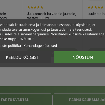
dele
Juuksemask kuivadele juustele,
Juukseid h
endav,
taastav, 300ml
veebisait kasutab oma ja kolmandate osapoolte küpsiseid, et
Hind
8,89 €
ndada teie sirvimiskogemust ja täiustada meie teenuseid,
üüsides teie sirvimisharjumusi. Nõustudes küpsiste kasutamisega
.39 €
8.45 €
Püsikliendi hind :
Püsikli
psake nuppu "Nõustu".
iste poliitika
Kohandage küpsised
rvi
Lisa Ostukorvi
L
KEELDU KÕIGIST
NÕUSTUN
TARTU KVARTAL
PÄRNU KAUBAMAJA