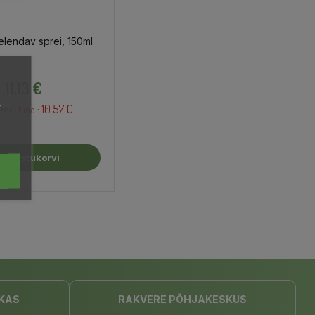
elendav sprei, 150ml
Hind
11,13 €
,
10.57 €
endi hind :
isa Ostukorvi
KAS
RAKVERE PÕHJAKESKUS