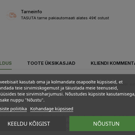
Tarneinfo
TASUTA tarne pakiautomaati alates 49€ ostust
ELDUS
TOOTE ÜKSIKASJAD
KLIENDI KOMMENT
veebisait kasutab oma ja kolmandate osapoolte küpsiseid, et
diacetate, Cocamidopropyl Betaine, Chamomilla recutita flower extrac
ndada teie sirvimiskogemust ja täiustada meie teenuseid,
l, Caramel.
üüsides teie sirvimisharjumusi. Nõustudes küpsiste kasutamisega
psake nuppu "Nõustu".
iste poliitika
Kohandage küpsised
 heledate juuste naturaalses helendamises bioloogilise kummeli abil. Kas
KEELDU KÕIGIST
NÕUSTUN
ialiseerumine ainult kummelitoodetele. Schultz´il toodetel on testitud,
ine mis pidevalt täiustub teaduse ja looduse kaasabil. KÕIK NEED OMA