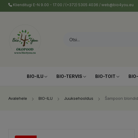
Klienditugi E-N 9.00 - 17.00 / (+372) 5305 4036 / web@bio4you.eu
BIO-ILU
BIO-TERVIS
BIO-TOIT
BIO
Avalehele
BIO-ILU
Juuksehooldus
Šampoon blondide