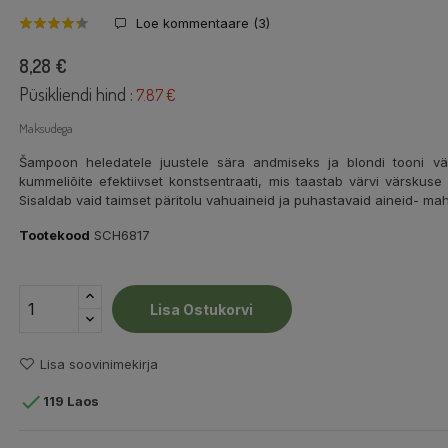
Loe kommentaare (
3
)
8,28 €
Püsikliendi hind :
7.87 €
Maksudega
Šampoon heledatele juustele sära andmiseks ja blondi tooni vä
kummeliõite efektiivset konstsentraati, mis taastab värvi värskuse 
Sisaldab vaid taimset päritolu vahuaineid ja puhastavaid aineid- mahe
Tootekood
SCH6817
Lisa Ostukorvi
Lisa soovinimekirja

119 Laos