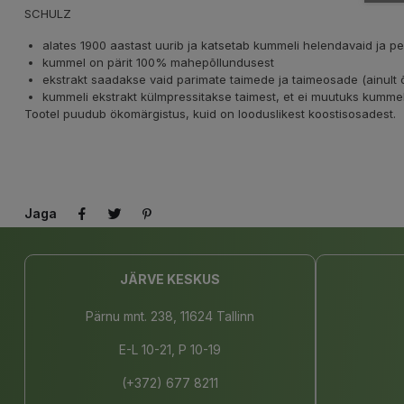
SCHULZ
alates 1900 aastast uurib ja katsetab kummeli helendavaid ja
kummel on pärit 100% mahepõllundusest
ekstrakt saadakse vaid parimate taimede ja taimeosade (ainult õ
kummeli ekstrakt külmpressitakse taimest, et ei muutuks kum
Tootel puudub ökomärgistus, kuid on looduslikest koostisosadest.
Jaga
JÄRVE KESKUS
Pärnu mnt. 238, 11624 Tallinn
E-L 10-21, P 10-19
(+372) 677 8211