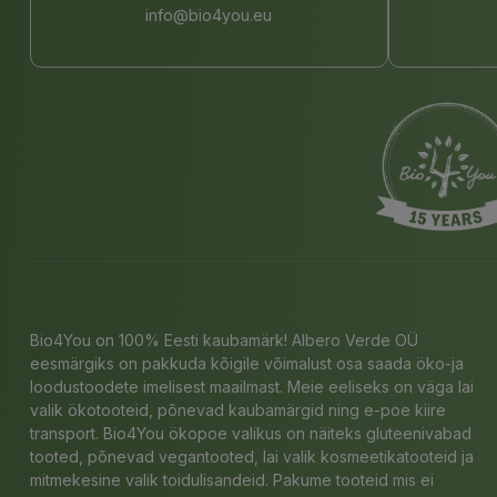
info@bio4you.eu
Bio4You on 100% Eesti kaubamärk! Albero Verde OÜ
eesmärgiks on pakkuda kõigile võimalust osa saada öko-ja
loodustoodete imelisest maailmast. Meie eeliseks on väga lai
valik ökotooteid, põnevad kaubamärgid ning e-poe kiire
transport. Bio4You ökopoe valikus on näiteks gluteenivabad
tooted, põnevad vegantooted, lai valik kosmeetikatooteid ja
mitmekesine valik toidulisandeid. Pakume tooteid mis ei