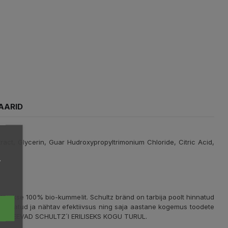
AARID
t, Glycerin, Guar Hudroxypropyltrimonium Chloride, Citric Acid,
,
utatakse 100% bio-kummelit. Schultz bränd on tarbija poolt hinnatud
 tõestatud ja nähtav efektiivsus ning saja aastane kogemus toodete
DUSED TEEVAD SCHULTZ´I ERILISEKS KOGU TURUL.