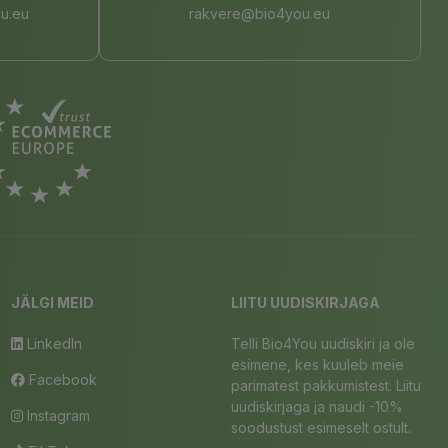
u.eu
rakvere@bio4you.eu
JÄLGI MEID
LIITU UUDISKIRJAGA
LinkedIn
Telli Bio4You uudiskiri ja ole
esimene, kes kuuleb meie
Facebook
parimatest pakkumistest. Liitu
uudiskirjaga ja naudi -10%
Instagram
soodustust esimeselt ostult.