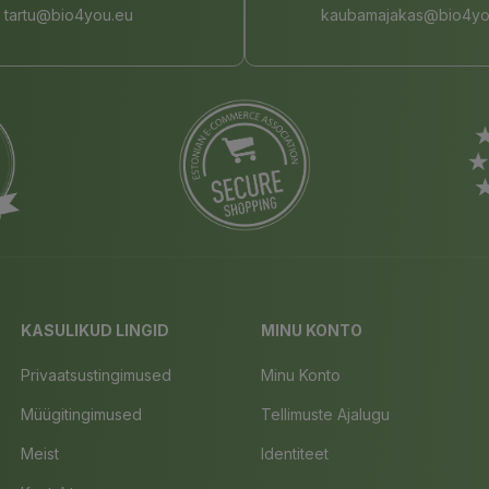
tartu@bio4you.eu
kaubamajakas@bio4yo
KASULIKUD LINGID
MINU KONTO
Privaatsustingimused
Minu Konto
Müügitingimused
Tellimuste Ajalugu
Meist
Identiteet