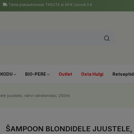
Tarne pakiautomaati TASUTA al 49 € / poodi 0 €
-KODU
BIO-PERE
Outlet
Osta Hulgi
Retseptid
le juustele, värvi värskendav, 250ml
ŠAMPOON BLONDIDELE JUUSTELE, 