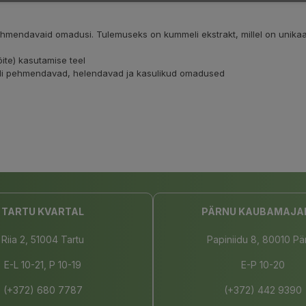
 pehmendavaid omadusi. Tulemuseks on kummeli ekstrakt, millel on unik
ite) kasutamise teel
meli pehmendavad, helendavad ja kasulikud omadused
TARTU KVARTAL
PÄRNU KAUBAMAJA
Riia 2, 51004 Tartu
Papiniidu 8, 80010 Pä
E-L 10-21, P 10-19
E-P 10-20
(+372) 680 7787
(+372) 442 9390