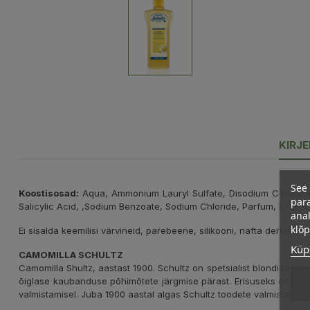
KIRJ
See 
Koostisosad:
Aqua, Ammonium Lauryl Sulfate, Disodium Cocoampho
para
Salicylic Acid, ,Sodium Benzoate, Sodium Chloride, Parfum, Linaloo
anal
klõ
Ei sisalda keemilisi värvineid, parebeene, silikooni, nafta derivate.
Küps
CAMOMILLA SCHULTZ
Camomilla Shultz, aastast 1900. Schultz on spetsialist blondide ja
õiglase kaubanduse põhimõtete järgmise pärast. Erisuseks on spets
valmistamisel. Juba 1900 aastal algas Schultz toodete valmistam