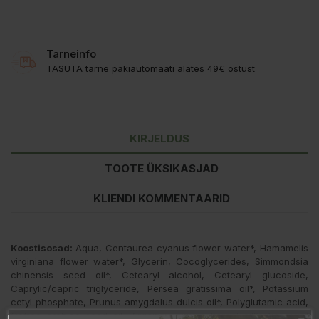
Tarneinfo
TASUTA tarne pakiautomaati alates 49€ ostust
KIRJELDUS
TOOTE ÜKSIKASJAD
KLIENDI KOMMENTAARID
Koostisosad:
Aqua, Centaurea cyanus flower water*, Hamamelis
virginiana flower water*, Glycerin, Cocoglycerides, Simmondsia
chinensis seed oil*, Cetearyl alcohol, Cetearyl glucoside,
Caprylic/capric triglyceride, Persea gratissima oil*, Potassium
cetyl phosphate, Prunus amygdalus dulcis oil*, Polyglutamic acid,
Coffea arabica seed oil, Argania spinosa kernel oil*, Dicaprylyl