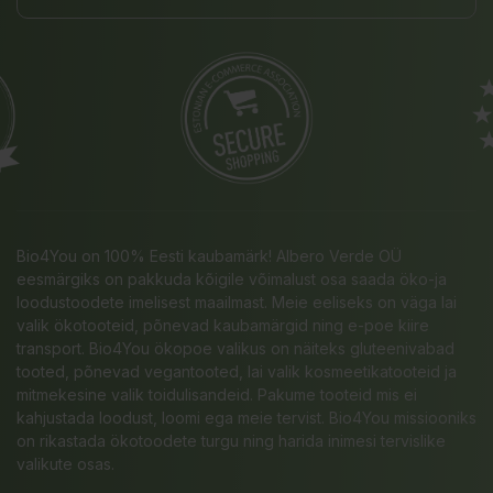
Bio4You on 100% Eesti kaubamärk! Albero Verde OÜ
eesmärgiks on pakkuda kõigile võimalust osa saada öko-ja
loodustoodete imelisest maailmast. Meie eeliseks on väga lai
valik ökotooteid, põnevad kaubamärgid ning e-poe kiire
transport. Bio4You ökopoe valikus on näiteks gluteenivabad
tooted, põnevad vegantooted, lai valik kosmeetikatooteid ja
mitmekesine valik toidulisandeid. Pakume tooteid mis ei
kahjustada loodust, loomi ega meie tervist. Bio4You missiooniks
on rikastada ökotoodete turgu ning harida inimesi tervislike
valikute osas.