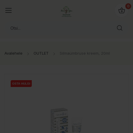
0
Avalehele
OUTLET
Silmaümbruse kreem, 20ml
OSTA HULGI
OSTA HULGI