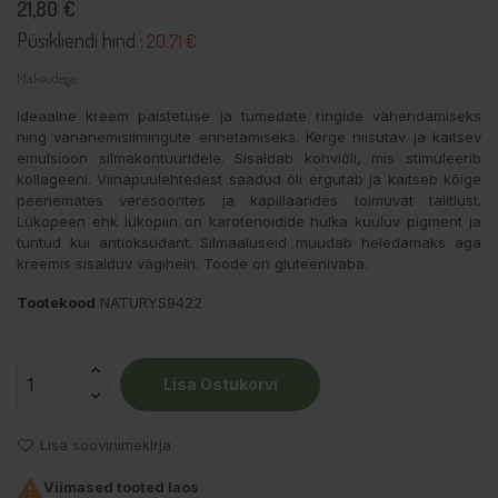
21,80 €
Püsikliendi hind :
20.71 €
Maksudega
Ideaalne kreem paistetuse ja tumedate ringide vähendamiseks
ning vananemisilmingute ennetamiseks. Kerge niisutav ja kaitsev
emulsioon silmakontuuridele. Sisaldab kohviõli, mis stimuleerib
kollageeni. Viinapuulehtedest saadud õli ergutab ja kaitseb kõige
peenemates veresoontes ja kapillaarides toimuvat talitlust.
Lükopeen ehk lükopiin on karotenoidide hulka kuuluv pigment ja
tuntud kui antioksüdant. Silmaaluseid muudab heledamaks aga
kreemis sisalduv vägihein. Toode on gluteenivaba.
Tootekood
NATURYS9422
Lisa Ostukorvi
Lisa soovinimekirja

Viimased tooted laos