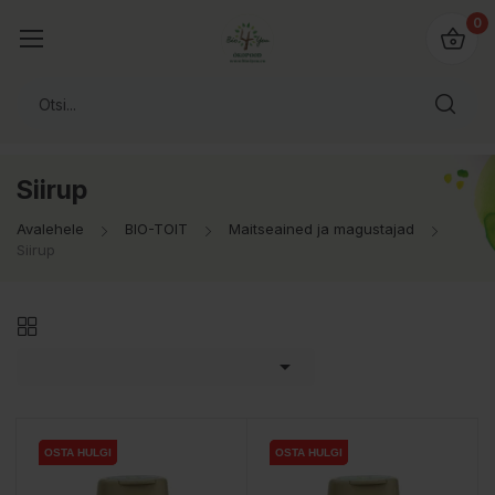
0
Siirup
Avalehele
BIO-TOIT
Maitseained ja magustajad
Siirup

OSTA HULGI
OSTA HULGI
OSTA HULGI
OSTA HULGI