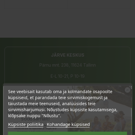
JÄRVE KESKUS
Pärnu mnt. 238, 11624 Tallinn
E-L 10-21, P 10-19
(+372) 677 8211
See veebisait kasutab oma ja kolmandate osapoolte
Ära veel lahku!
küpsiseid, et parandada teie sirvimiskogemust ja
info@bio4you.eu
täiustada meie teenuseid, analüüsides teie
Liitu uudiskirjaga ja
sirvimisharjumusi. Nõustudes küpsiste kasutamisega,
naudi järgmist ostu 10%
klõpsake nuppu "Nõustu".
soodsamalt!
TARTU KVARTAL
Küpsiste poliitika
Kohandage küpsised
Sind ootavad spetsiaalsed allahindlused,
eksklusiivsed kampaaniad ja kingitused!
Riia 2, 51004 Tartu
Registreeru e-maili aadressiga ja saad
sooduskoodi!