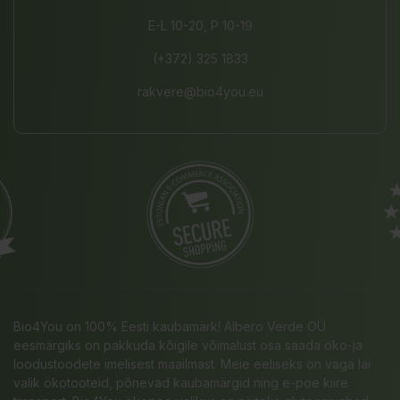
E-L 10-20, P 10-19
(+372) 325 1833
rakvere@bio4you.eu
Bio4You on 100% Eesti kaubamärk! Albero Verde OÜ
eesmärgiks on pakkuda kõigile võimalust osa saada öko-ja
loodustoodete imelisest maailmast. Meie eeliseks on väga lai
valik ökotooteid, põnevad kaubamärgid ning e-poe kiire