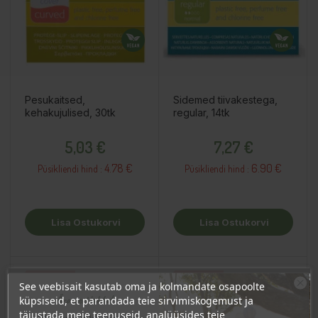
Pesukaitsed,
Sidemed tiivakestega,
kehakujulised, 30tk
regular, 14tk
Hind
Hind
5,03 €
7,27 €
4.78 €
6.90 €
Püsikliendi hind :
Püsikliendi hind :
Lisa Ostukorvi
Lisa Ostukorvi
OSTA HULGI
OSTA HULGI
OSTA HULGI
OSTA HULGI
OSTA HULGI
OSTA HULGI
See veebisait kasutab oma ja kolmandate osapoolte
Ära veel lahku!
küpsiseid, et parandada teie sirvimiskogemust ja
täiustada meie teenuseid, analüüsides teie