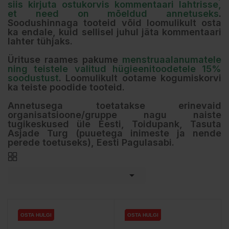
siis kirjuta ostukorvis kommentaari lahtrisse,
et need on mõeldud annetuseks
.
Soodushinnaga tooteid võid loomulikult osta
ka endale, kuid sellisel juhul jäta kommentaari
lahter tühjaks.
Ürituse raames pakume
menstruaalanumatele
ning teistele valitud hügieenitoodetele 15%
soodustust
.
Loomulikult ootame kogumiskorvi
ka teiste poodide tooteid.
Annetusega toetatakse erinevaid
organisatsioone/gruppe nagu naiste
tugikeskused üle Eesti, Toidupank, Tasuta
Asjade Turg (puuetega inimeste ja nende
perede toetuseks), Eesti Pagulasabi.

OSTA HULGI
OSTA HULGI
OSTA HULGI
OSTA HULGI
OSTA HULGI
OSTA HULGI