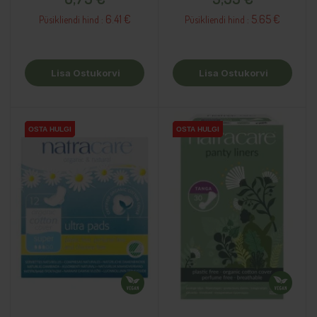
6.41 €
5.65 €
Püsikliendi hind :
Püsikliendi hind :
Lisa Ostukorvi
Lisa Ostukorvi
OSTA HULGI
OSTA HULGI
OSTA HULGI
OSTA HULGI
OSTA HULGI
OSTA HULGI