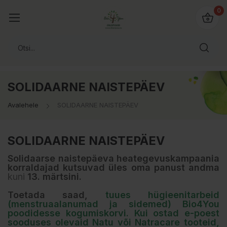
0
SOLIDAARNE NAISTEPÄEV
Avalehele
SOLIDAARNE NAISTEPÄEV
SOLIDAARNE NAISTEPÄEV
Solidaarse naistepäeva heategevuskampaania
korraldajad kutsuvad üles oma panust andma
kuni
13. märtsini.
Toetada saad,
tuues hügieenitarbeid
(menstruaalanumad ja sidemed) Bio4You
poodidesse kogumiskorvi. Kui ostad e-poest
sooduses olevaid Natu või Natracare tooteid,