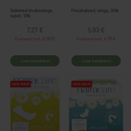
Sidemed tiivakestega,
Pesukaitsed, tanga, 30tk
super, 12tk
Hind
Hind
7,27 €
5,03 €
6.90 €
4.78 €
Püsikliendi hind :
Püsikliendi hind :
Lisa Ostukorvi
Lisa Ostukorvi
OSTA HULGI
OSTA HULGI
OSTA HULGI
OSTA HULGI
OSTA HULGI
OSTA HULGI