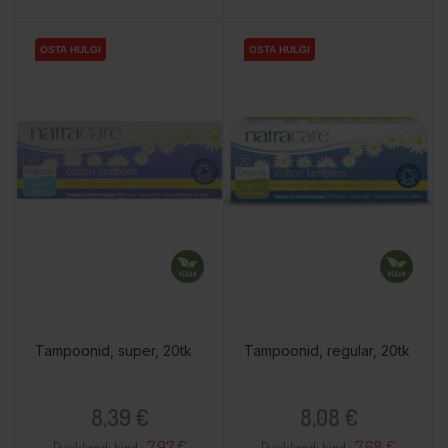
OSTA HULGI
OSTA HULGI
OSTA HULGI
OSTA HULGI
OSTA HULGI
OSTA HULGI
Tampoonid, super, 20tk
Tampoonid, regular, 20tk
Hind
Hind
8,39 €
8,08 €
7.97 €
7.68 €
Püsikliendi hind :
Püsikliendi hind :