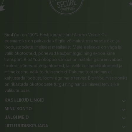
Bio4You on 100% Eesti kaubamärk! Albero Verde OÜ
eesmärgiks on pakkuda kõigile võimalust osa saada öko-ja
loodustoodete imelisest maailmast. Meie eeliseks on väga lai
valik ökotooteid, põnevad kaubamärgid ning e-poe kiire
transport. Bio4You ökopoe valikus on näiteks gluteenivabad
tooted, põnevad vegantooted, lai valik kosmeetikatooteid ja
mitmekesine valik toidulisandeid. Pakume tooteid mis ei
kahjustada loodust, loomi ega meie tervist. Bio4You missiooniks
on rikastada ökotoodete turgu ning harida inimesi tervislike
valikute osas.
KASULIKUD LINGID
keyboard_arrow_down
MINU KONTO
keyboard_arrow_down
JÄLGI MEID
keyboard_arrow_down
LIITU UUDISKIRJAGA
keyboard_arrow_down