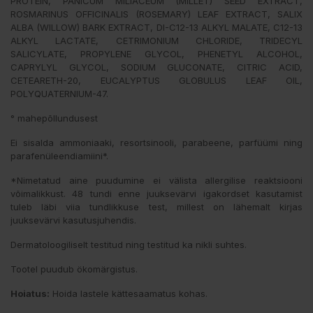
PROTEIN, PANICUM MILIACEUM (MILLET) SEED EXTRACT,
ROSMARINUS OFFICINALIS (ROSEMARY) LEAF EXTRACT, SALIX
ALBA (WILLOW) BARK EXTRACT, DI-C12-13 ALKYL MALATE, C12-13
ALKYL LACTATE, CETRIMONIUM CHLORIDE, TRIDECYL
SALICYLATE, PROPYLENE GLYCOL, PHENETYL ALCOHOL,
CAPRYLYL GLYCOL, SODIUM GLUCONATE, CITRIC ACID,
CETEARETH-20, EUCALYPTUS GLOBULUS LEAF OIL,
POLYQUATERNIUM-47.
° mahepõllundusest
Ei sisalda ammoniaaki, resortsinooli, parabeene, parfüümi ning
parafenüleendiamiini*.
*Nimetatud aine puudumine ei välista allergilise reaktsiooni
võimalikkust. 48 tundi enne juuksevärvi igakordset kasutamist
tuleb läbi viia tundlikkuse test, millest on lähemalt kirjas
juuksevärvi kasutusjuhendis.
Dermatoloogiliselt testitud ning testitud ka nikli suhtes.
Tootel puudub ökomärgistus.
Hoiatus:
Hoida lastele kättesaamatus kohas.