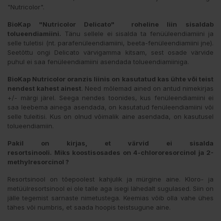
"Nutricolor".
BioKap "Nutricolor Delicato" roheline liin sisaldab
tolueendiamiini.
Tänu sellele ei sisalda ta fenüüleendiamiini ja
selle tuletisi (nt. parafenüleendiamiini, beeta-fenüleendiamiini jne).
Seetõttu ongi Delicato värvigamma kitsam, sest osade värvide
puhul ei saa fenüleendiamiini asendada tolueendiamiiniga.
BioKap Nutricolor oranzis liinis on kasutatud kas ühte või teist
nendest kahest ainest
. Need mõlemad ained on antud nimekirjas
+/- märgi järel. Seega nendes toonides, kus fenüleendiamiini ei
saa leebema ainega asendada, on kasutatud fenüleendiamiini või
selle tuleitisi. Kus on olnud võimalik aine asendada, on kasutusel
tolueendiamiin.
Pakil on kirjas, et värvid ei sisalda
resortsinooli.
Miks koostisosades on 4-chlororesorcinol ja 2-
methylresorcinol ?
Resortsinool on tõepoolest kahjulik ja mürgine aine. Kloro- ja
metüülresortsinool ei ole talle aga isegi lähedalt sugulased. Siin on
jälle tegemist sarnaste nimetustega. Keemias võib olla vahe ühes
tähes või numbris, et saada hoopis teistsugune aine.