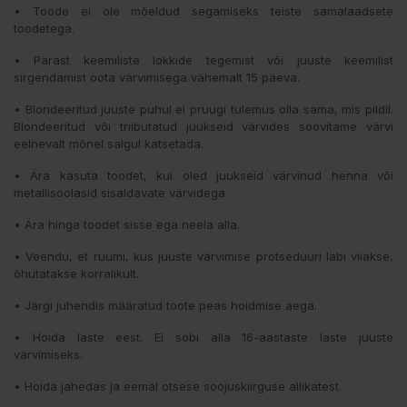
• Toode ei ole mõeldud segamiseks teiste samalaadsete
toodetega.
• Pärast keemiliste lokkide tegemist või juuste keemilist
sirgendamist oota värvimisega vähemalt 15 päeva.
• Blondeeritud juuste puhul ei pruugi tulemus olla sama, mis pildil.
Blondeeritud või triibutatud juukseid värvides soovitame värvi
eelnevalt mõnel salgul katsetada.
• Ära kasuta toodet, kui oled juukseid värvinud henna või
metallisoolasid sisaldavate värvidega.
• Ära hinga toodet sisse ega neela alla.
• Veendu, et ruumi, kus juuste värvimise protseduuri läbi viiakse,
õhutatakse korralikult.
• Järgi juhendis määratud toote peas hoidmise aega.
• Hoida laste eest. Ei sobi alla 16-aastaste laste juuste
värvimiseks.
• Hoida jahedas ja eemal otsese soojuskiirguse allikatest.