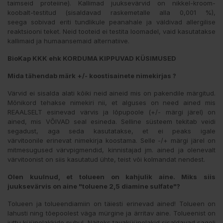
taimseid proteiine). Kallimad juuksevärvid on nikkel-kroom-
koobalt-testitud (sisaldavad raskemetalle alla 0,001 %),
seega sobivad eriti tundlikule peanahale ja väldivad allergilise
reaktsiooni teket. Neid tooteid ei testita loomadel, vaid kasutatakse
kallimaid ja humaansemaid alternatiive.
BioKap KKK ehk KORDUMA KIPPUVAD KÜSIMUSED
Mida tähendab märk +/- koostisainete nimekirjas ?
Värvid ei sisalda alati kõiki neid aineid mis on pakendile märgitud.
Mõnikord tehakse nimekiri nii, et alguses on need ained mis
REAALSELT esinevad värvis ja lõpupoole (+/- märgi järel) on
ained, mis VÕIVAD seal esineda. Selline süsteem tekitab veidi
segadust, aga seda kasutatakse, et ei peaks igale
värvitoonile erinevat nimekirja koostama. Selle -/+ märgi järel on
mitmesugused värvpigmendid, kinnistajad jm. ained ja olenevalt
värvitoonist on siis kasutatud ühte, teist või kolmandat nendest.
Olen kuulnud, et tolueen on kahjulik aine.
Miks siis
juuksevärvis on aine "toluene 2,5 diamine sulfate"?
Tolueen ja tolueendiamiin on täiesti erinevad ained! Tolueen on
lahusti ning tõepoolest väga mürgine ja ärritav aine. Tolueenist on
juttu küünelakkide puhul. Näiteks tavaküünelakid sisaldavad sageli