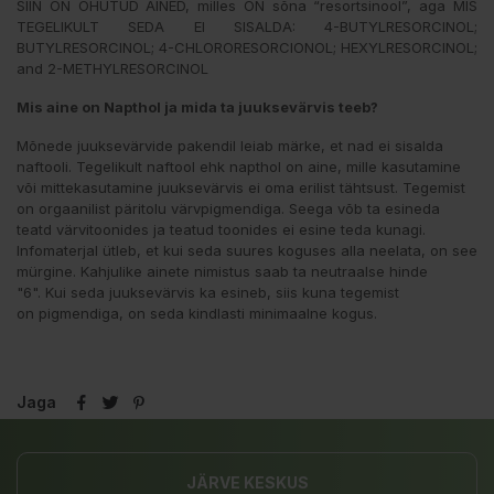
SIIN ON OHUTUD AINED, milles ON sõna “resortsinool”, aga MIS
TEGELIKULT SEDA EI SISALDA: 4-BUTYLRESORCINOL;
BUTYLRESORCINOL; 4-CHLORORESORCIONOL; HEXYLRESORCINOL;
and 2-METHYLRESORCINOL
Mis aine on Napthol ja mida ta juuksevärvis teeb?
Mõnede juuksevärvide pakendil leiab märke, et nad ei sisalda
naftooli. Tegelikult naftool ehk napthol on aine, mille kasutamine
või mittekasutamine juuksevärvis ei oma erilist tähtsust. Tegemist
on orgaanilist päritolu värvpigmendiga. Seega võb ta esineda
teatd värvitoonides ja teatud toonides ei esine teda kunagi.
Infomaterjal ütleb, et kui seda suures koguses alla neelata, on see
mürgine. Kahjulike ainete nimistus saab ta neutraalse hinde
"6". Kui seda juuksevärvis ka esineb, siis kuna tegemist
on pigmendiga, on seda kindlasti minimaalne kogus.
Jaga
JÄRVE KESKUS