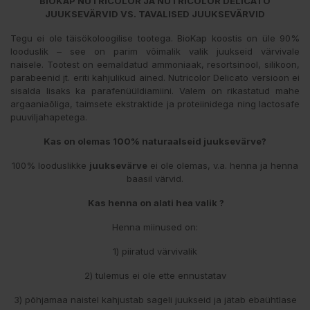
BIOKAP NUTRICOLOR JA NUTRICOLOR DELICATO
JUUKSEVÄRVID
VS. TAVALISED JUUKSEVÄRVID
Tegu ei ole täisökoloogilise tootega. BioKap koostis on üle 90%
looduslik – see on parim võimalik valik juukseid värvivale
naisele. Tootest on eemaldatud ammoniaak, resortsinool, silikoon,
parabeenid jt. eriti kahjulikud ained. Nutricolor Delicato versioon ei
sisalda lisaks ka parafenüüldiamiini. Valem on rikastatud mahe
argaaniaõliga, taimsete ekstraktide ja proteiinidega ning lactosafe
puuviljahapetega.
Kas on olemas 100% naturaalseid juuksevärve?
100% looduslikke
juuksevärve
ei ole olemas, v.a. henna ja henna
baasil värvid.
Kas henna on alati hea valik ?
Henna miinused on:
1) piiratud värvivalik
2) tulemus ei ole ette ennustatav
3) põhjamaa naistel kahjustab sageli juukseid ja jätab ebaühtlase