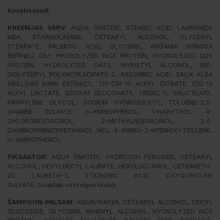
Koostisosad:
KREEMJAS VÄRV:
AQUA (WATER), STEARIC ACID, LAURAMIDE
MEA, ETHANOLAMINE, CETEARYL ALCOHOL, GLYCERYL
STEARATE, PALMITIC ACID, GLYCERIN, ARGANIA SPINOSA
(KERNEL) OIL°, HYDROLYZED RICE PROTEIN, HYDROLYZED SOY
PROTEIN, HYDROLYZED OATS, MYRISTYL ALCOHOL, BIS-
DIGLYCERYL POLYACYLADIPATE-2, ASCORBIC ACID, SALIX ALBA
(WILLOW) BARK EXTRACT, TRI-C14-15 ALKYL CITRATE, C12-13
ALKYL LACTATE, SODIUM GLUCONATE, TRIDECYL SALICYLATE,
PROPYLENE GLYCOL, SODIUM HYDROSULFITE, TOLUENE-2,5-
DIAMINE SULFATE, p-AMINOPHENOL, 1-NAPHTHOL, 4-
CHLORORESORCINOL, 2-METHYLRESORCINOL, 2.4-
DIAMINOPHENOXYETHANOL HCI, 4-AMINO-2-HYDROXYTOLUENE,
m-AMINOPHENOL.
FIKSAATOR:
AQUA (WATER), HYDROGEN PEROXIDE, CETEARYL
ALCOHOL, HEXYLDECYL LAURATE, HEXYLDECANOL, CETEARETH-
20, LAURETH-3, ETIDRONIC ACID, OXYQUINOLINE
SULFATE. Sisaldab vesinikperoksiidi.
ŠAMPOON-PALSAM:
AQUA/WATER, CETEARYL ALCOHOL, DECYL
GLUCOSIDE, GLYCERIN, BEHENYL ALCOHOL, HYDROLYZED RICE