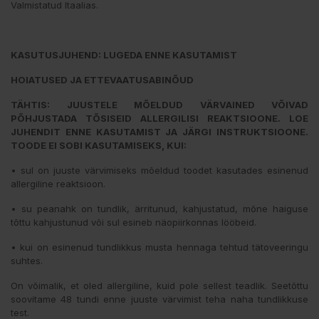
Valmistatud Itaalias.
KASUTUSJUHEND: LUGEDA ENNE KASUTAMIST
HOIATUSED JA ETTEVAATUSABINÕUD
TÄHTIS: JUUSTELE MÕELDUD VÄRVAINED VÕIVAD
PÕHJUSTADA TÕSISEID ALLERGILISI REAKTSIOONE. LOE
JUHENDIT ENNE KASUTAMIST JA JÄRGI INSTRUKTSIOONE.
TOODE EI SOBI KASUTAMISEKS, KUI:
• sul on juuste värvimiseks mõeldud toodet kasutades esinenud
allergiline reaktsioon.
• su peanahk on tundlik, ärritunud, kahjustatud, mõne haiguse
tõttu kahjustunud või sul esineb näopiirkonnas lööbeid.
• kui on esinenud tundlikkus musta hennaga tehtud tätoveeringu
suhtes.
On võimalik, et oled allergiline, kuid pole sellest teadlik. Seetõttu
soovitame 48 tundi enne juuste värvimist teha naha tundlikkuse
test.