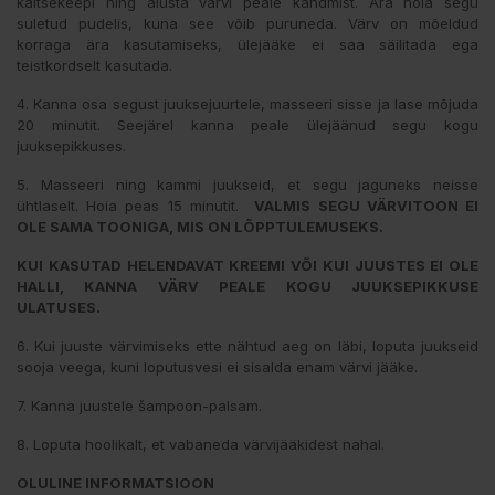
kaitsekeepi ning alusta värvi peale kandmist. Ära hoia segu
suletud pudelis, kuna see võib puruneda. Värv on mõeldud
korraga ära kasutamiseks, ülejääke ei saa säilitada ega
teistkordselt kasutada.
4. Kanna osa segust juuksejuurtele, masseeri sisse ja lase mõjuda
20 minutit. Seejärel kanna peale ülejäänud segu kogu
juuksepikkuses.
5. Masseeri ning kammi juukseid, et segu jaguneks neisse
ühtlaselt. Hoia peas 15 minutit.
VALMIS SEGU VÄRVITOON EI
OLE SAMA TOONIGA, MIS ON LÕPPTULEMUSEKS.
KUI KASUTAD HELENDAVAT KREEMI VÕI KUI JUUSTES EI OLE
HALLI, KANNA VÄRV PEALE KOGU JUUKSEPIKKUSE
ULATUSES.
6. Kui juuste värvimiseks ette nähtud aeg on läbi, loputa juukseid
sooja veega, kuni loputusvesi ei sisalda enam värvi jääke.
7. Kanna juustele šampoon-palsam.
8. Loputa hoolikalt, et vabaneda värvijääkidest nahal.
OLULINE INFORMATSIOON