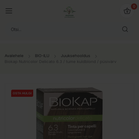
0
Avalehele
BIO-ILU
Juuksehooldus
Biokap Nutricolor Delicato 6.3 / tume kuldblond / püsivärv
OSTA HULGI
OSTA HULGI
OSTA HULGI