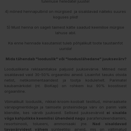
tulemuse heledatel juustel
4) mõned hennapulbrid on mürgised ja sisaldavad näiteks suures
koguses pliid!
5) Must henna on sageli taimest kätte saadud keemilise mürgise
lahuse abil.
Ka enne hennade kasutamist tuleb põhjalikult toote taustainfot
uurida!
Mida tähendab "looduslik" või "looduslähedane" juuksevärv?
Looduslikena reklaamitakse paljusid juuksevärve. Mitmed neist
sisaldavad vaid 30-50% orgaanilisi aineid. Lisainfot tasuks otsida
netist, netikommentaaridest ja tootja kodulehelt. Parimatel
kaubamärkidel (nt. BioKap) on rohkem kui 90% koostisest
orgaaniline.
Võimalikult looduslik, nikkel-kroom-koobalt testitud, mineraalsete
värvipigmentidega ja taimsete proteiinidega värv on parim valik
kliendile, kes värvib juukseid. Sellised juuksevärvid
ei sisalda
väga kahjulikke keemilisi ühendeid nagu
parafenüleendiamiini,
resortsinooli, tolueeni, ammoniaaki jne.
Nad sisaldavad
tavavärvidest vähem
sünteetilisi aineid, mis on vältimatud