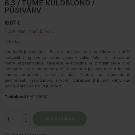
6.3 / TUME KULDBLOND /
PÜSIVÄRV
16,67 €
Püsikliendi hind :
15.84 €
Maksudega
Looduslik juuksevärv – BioKap juuksevärvide koostis on üle 90%
looduslik ning see on parim võimalik valik. Valem on rikastatud
mahe argaaniaõliga, taimsete ekstraktide ja proteiinidega ning
lactosafe puuviljahapetega, et tugevdada juuksekarva ja kaitsta
samas peanahka värvimise ajal. Tootest on eemaldatud
ammoniaak, resortsinool, silikoon, parabeenid jt. eriti kahjulikud
ained. Katab ka hallid juuksed.
Tootekood
KAPND630
Lisa Ostukorvi