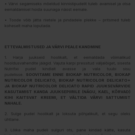
• Värvi segamiseks mõeldud kinnistipudelit tuleb avamisel ja otsa
eemaldamisel hoida suunaga näost eemale.
• Toode võib jätta riietele ja pindadele plekke – pritsmed tuleb
koheselt maha loputada.
ETTEVALMISTUSED JA VÄRVI PEALE KANDMINE
1. Harja juukseid hoolikalt, et eemaldada võimalikud
hooldusvahendite jäägid. Vajuta karpi pressitud väljalõiget, sisesta
Nutrifixi pudel kindlalt avasse ja vala tuubi sisu
pudelisse.
SOOVITAME ENNE BIOKAP NUTRICOLOR, BIOKAP
NUTRICOLOR DELICATO, BIOKAP NUTRICOLOR DELICATO+
JA BIOKAP NUTRICOLOR DELICATO RAPID JUUKSEVÄRVIDE
KASUTAMIST KANDA JUUKSEPIIRILE (NÄGU, KAEL, KÕRVAD)
KIHI KAITSVAT KREEMI, ET VÄLTIDA VÄRVI SATTUMIST
NAHALE.
2. Sulge pudel hoolikalt ja loksuta põhjalikult, et segu oleks
ühtlane.
3. Lõika maha pudeli sulguri ots, pane kindad kätte, kasuta