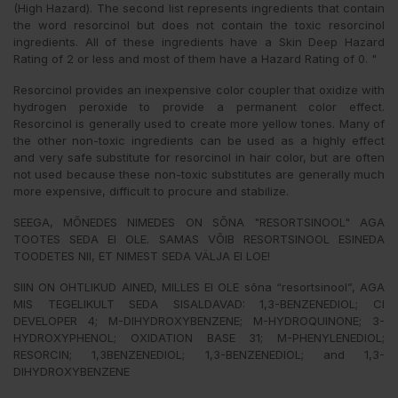
(High Hazard). The second list represents ingredients that contain
the word resorcinol but does not contain the toxic resorcinol
ingredients. All of these ingredients have a Skin Deep Hazard
Rating of 2 or less and most of them have a Hazard Rating of 0. "
Resorcinol provides an inexpensive color coupler that oxidize with
hydrogen peroxide to provide a permanent color effect.
Resorcinol is generally used to create more yellow tones. Many of
the other non-toxic ingredients can be used as a highly effect
and very safe substitute for resorcinol in hair color, but are often
not used because these non-toxic substitutes are generally much
more expensive, difficult to procure and stabilize.
SEEGA, MÕNEDES NIMEDES ON SÕNA "RESORTSINOOL" AGA
TOOTES SEDA EI OLE. SAMAS VÕIB RESORTSINOOL ESINEDA
TOODETES NII, ET NIMEST SEDA VÄLJA EI LOE!
SIIN ON OHTLIKUD AINED, MILLES EI OLE sõna “resortsinool”, AGA
MIS TEGELIKULT SEDA SISALDAVAD: 1,3-BENZENEDIOL; CI
DEVELOPER 4; M-DIHYDROXYBENZENE; M-HYDROQUINONE; 3-
HYDROXYPHENOL; OXIDATION BASE 31; M-PHENYLENEDIOL;
RESORCIN; 1,3BENZENEDIOL; 1,3-BENZENEDIOL; and 1,3-
DIHYDROXYBENZENE