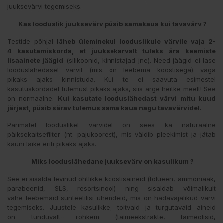
juuksevärvi tegemiseks.
Kas looduslik juuksevärv püsib samakaua kui tavavärv ?
Testide põhjal
läheb üleminekul looduslikule värvile vaja 2-
4 kasutamiskorda, et juuksekarvalt tuleks ära keemiste
lisaainete jäägid
(silikoonid, kinnistajad jne). Need jäägid ei lase
looduslähedasel värvil (mis on leebema koostisega) väga
pikaks ajaks kinnistuda. Kui te ei saavuta esimestel
kasutuskordadel tulemust pikaks ajaks, siis ärge heitke meelt! See
on normaalne.
Kui kasutate looduslähedast värvi mitu kuud
järjest, püsib särav tulemus sama kaua nagu tavavärvidel.
Parimatel looduslikel värvidel on sees ka naturaalne
päiksekaitsefilter (nt. pajukoorest), mis väldib pleekimist ja jätab
kauni läike eriti pikaks ajaks.
Miks looduslähedane juuksevärv on kasulikum ?
See ei sisalda levinud ohtlikke koostisaineid (tolueen, ammoniaak,
parabeenid, SLS, resortsinool) ning sisaldab võimalikult
vähe leebemaid sünteetilisi ühendeid, mis on hädavajalikud värvi
tegemiseks. Juustele kasulikke, toitvaid ja turgutavaid aineid
on tunduvalt rohkem (taimeekstrakte, taimeõlisid,