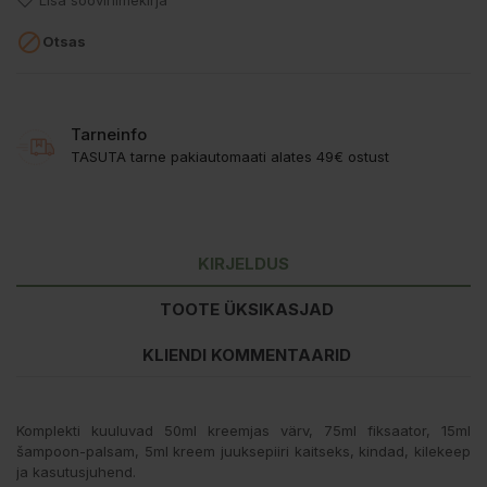
Lisa soovinimekirja

Otsas
Tarneinfo
TASUTA tarne pakiautomaati alates 49€ ostust
KIRJELDUS
TOOTE ÜKSIKASJAD
KLIENDI KOMMENTAARID
Komplekti kuuluvad 50ml kreemjas värv, 75ml fiksaator, 15ml
šampoon-palsam, 5ml kreem juuksepiiri kaitseks, kindad, kilekeep
ja kasutusjuhend.