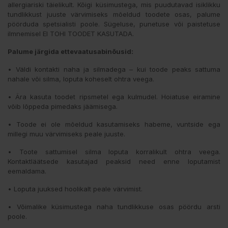
allergiariski täielikult. Kõigi küsimustega, mis puudutavad isiklikku
tundlikkust juuste värvimiseks mõeldud toodete osas, palume
pöörduda spetsialisti poole. Sügeluse, punetuse või paistetuse
ilmnemisel EI TOHI TOODET KASUTADA.
Palume järgida ettevaatusabinõusid:
• Väldi kontakti naha ja silmadega – kui toode peaks sattuma
nahale või silma, loputa koheselt ohtra veega.
• Ära kasuta toodet ripsmetel ega kulmudel. Hoiatuse eiramine
võib lõppeda pimedaks jäämisega.
• Toode ei ole mõeldud kasutamiseks habeme, vuntside ega
millegi muu värvimiseks peale juuste.
• Toote sattumisel silma loputa korralikult ohtra veega.
Kontaktläätsede kasutajad peaksid need enne loputamist
eemaldama.
• Loputa juuksed hoolikalt peale värvimist.
• Võimalike küsimustega naha tundlikkuse osas pöördu arsti
poole.