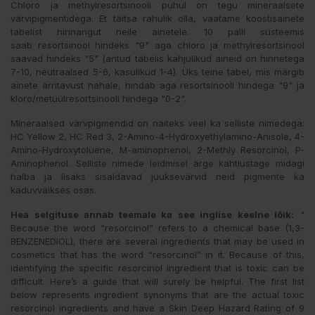
Chloro ja methylresortsinooli puhul on tegu mineraalsete
värvipigmentidega. Et täitsa rahulik olla, vaatame koostisainete
tabelist hinnangut neile ainetele. 10 palli süsteemis
saab resortsinool hindeks "9" aga chloro ja methylresortsinool
saavad hindeks "5" (antud tabelis kahjulikud aineid on hinnetega
7-10, neutraalsed 5-6, kasulikud 1-4). Üks teine tabel, mis märgib
ainete ärritavust nahale, hindab aga resortsinooli hindega "9" ja
kloro/metüülresortsinooli hindega "0-2".
Mineraalsed värvpigmendid on näiteks veel ka selliste nimedega:
HC Yellow 2, HC Red 3, 2-Amino-4-Hydroxyethylamino-Anisole, 4-
Amino-Hydroxytoluene, M-aminophenol, 2-Methly Resorcinol, P-
Aminophenol. Selliste nimede leidmisel ärge kahtlustage midagi
halba ja lisaks sisaldavad juuksevärvid neid pigmente ka
kaduvväikses osas.
Hea selgituse annab teemale ka see inglise keelne lõik:
"
Because the word “resorcinol” refers to a chemical base (1,3-
BENZENEDIOL), there are several ingredients that may be used in
cosmetics that has the word “resorcinol” in it. Because of this,
identifying the specific resorcinol ingredient that is toxic can be
difficult. Here’s a guide that will surely be helpful. The first list
below represents ingredient synonyms that are the actual toxic
resorcinol ingredients and have a Skin Deep Hazard Rating of 9