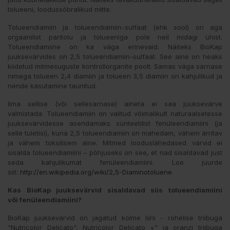
tolueeni, loodussõbralikud mitte.
Tolueendiamiin ja tolueendiamiin-sulfaat (ehk sool) on aga
orgaanilist päritolu ja tolueeniga pole neil midagi ühist.
Tolueendiamiine on ka väga erinevaid. Näiteks BioKap
juuksevärvides on 2,5 tolueendiamiin-sulfaat. See aine on heaks
kiidetud mitmesuguste kontrollorganite poolt. Samas väga sarnase
nimega tolueen 2,4 diamiin ja tolueen 3,5 diamiin on kahjulikud ja
nende kasutamine taunitud.
Ilma sellise (või sellesarnase) aineta ei saa juuksevärve
valmistada. Tolueendiamiin on valitud võimalikult naturaalsetesse
juuksevärvidesse asendamaks sünteetilist fenüleendiamiini (ja
selle tuletisi), kuna 2,5 tolueendiamiin on mahedam, vähem ärritav
ja vähem toksilisem aine. Mitmed looduslähedased värvid ei
sisalda tolueendiamiini – põhjuseks on see, et nad sisaldavad just
seda kahjulikumat fenüleendiamiini. Loe juurde
siit:
http://en.wikipedia.org/wiki/2,5-Diaminotoluene
.
Kas BioKap juuksevärvid sisaldavad siis
tolueendiamiini
või
fenüleendiamiini?
BioKap juuksevärvid on jagatud kolme liini - rohelise triibuga
"Nutricolor Delicato", Nutricolor Delicato +" ja oranzi triibuga