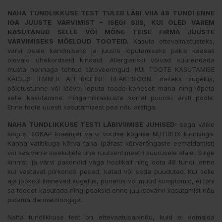
NAHA TUNDLIKKUSE TEST TULEB LÄBI VIIA 48 TUNDI ENNE
IGA JUUSTE VÄRVIMIST – ISEGI SIIS, KUI OLED VAREM
KASUTANUD SELLE VÕI MÕNE TEISE FIRMA JUUSTE
VÄRVIMISEKS MÕELDUD TOOTEID.
Kasuta ettevalmistusteks,
värvi peale kandmiseks ja juuste loputamiseks pakis kaasas
olevaid ühekordseid kindaid. Allergiariski võivad suurendada
musta hennaga tehtud tätoveeringud. KUI TOOTE KASUTAMISE
KÄIGUS ILMNEB ALLERGILINE REAKTSIOON, näiteks sügelus,
põletustunne või lööve, loputa toode koheselt maha ning lõpeta
selle kasutamine. Hingamisraskuste korral pöördu arsti poole.
Enne toote uuesti kasutamisest pea nõu arstiga.
NAHA TUNDLIKKUSE TESTI LÄBIVIIMISE JUHISED:
sega väike
kogus BIOKAP kreemjat värvi võrdse koguse NUTRIFIX kinnistiga.
Kanna vatitikuga kõrva taha (pärast kõrvarõngaste eemaldamist)
või käsivarre siseküljele ühe ruutsentimeetri suurusele alale. Sulge
kinnisti ja värvi pakendid väga hoolikalt ning oota 48 tundi, enne
kui vastavat piirkonda pesed, katad või seda puudutad. Kui selle
aja jooksul ilmnevad sügelus, punetus või muud sümptomid, ei tohi
sa toodet kasutada ning peaksid enne juuksevärvi kasutamist nõu
pidama dermatoloogiga.
Naha tundlikkuse test on ettevaatusabinõu, kuid ei eemalda