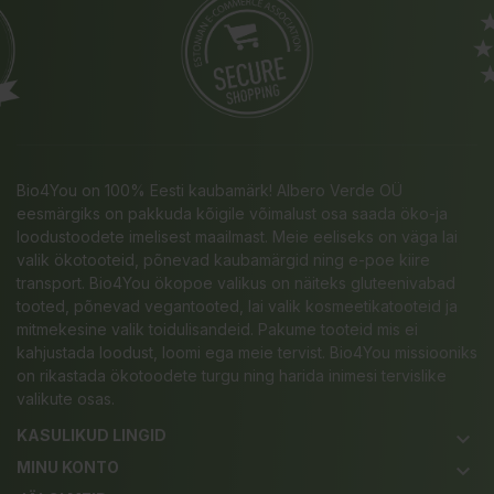
Bio4You on 100% Eesti kaubamärk! Albero Verde OÜ
eesmärgiks on pakkuda kõigile võimalust osa saada öko-ja
loodustoodete imelisest maailmast. Meie eeliseks on väga lai
valik ökotooteid, põnevad kaubamärgid ning e-poe kiire
transport. Bio4You ökopoe valikus on näiteks gluteenivabad
tooted, põnevad vegantooted, lai valik kosmeetikatooteid ja
mitmekesine valik toidulisandeid. Pakume tooteid mis ei
kahjustada loodust, loomi ega meie tervist. Bio4You missiooniks
on rikastada ökotoodete turgu ning harida inimesi tervislike
valikute osas.
KASULIKUD LINGID
keyboard_arrow_down
MINU KONTO
keyboard_arrow_down