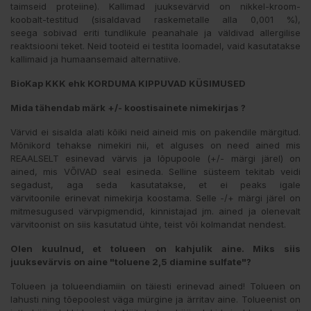
taimseid proteiine). Kallimad juuksevärvid on nikkel-kroom-
koobalt-testitud (sisaldavad raskemetalle alla 0,001 %),
seega sobivad eriti tundlikule peanahale ja väldivad allergilise
reaktsiooni teket. Neid tooteid ei testita loomadel, vaid kasutatakse
kallimaid ja humaansemaid alternatiive.
BioKap KKK ehk KORDUMA KIPPUVAD KÜSIMUSED
Mida tähendab märk +/- koostisainete nimekirjas ?
Värvid ei sisalda alati kõiki neid aineid mis on pakendile märgitud.
Mõnikord tehakse nimekiri nii, et alguses on need ained mis
REAALSELT esinevad värvis ja lõpupoole (+/- märgi järel) on
ained, mis VÕIVAD seal esineda. Selline süsteem tekitab veidi
segadust, aga seda kasutatakse, et ei peaks igale
värvitoonile erinevat nimekirja koostama. Selle -/+ märgi järel on
mitmesugused värvpigmendid, kinnistajad jm. ained ja olenevalt
värvitoonist on siis kasutatud ühte, teist või kolmandat nendest.
Olen kuulnud, et tolueen on kahjulik aine.
Miks siis
juuksevärvis on aine "toluene 2,5 diamine sulfate"?
Tolueen ja tolueendiamiin on täiesti erinevad ained! Tolueen on
lahusti ning tõepoolest väga mürgine ja ärritav aine. Tolueenist on