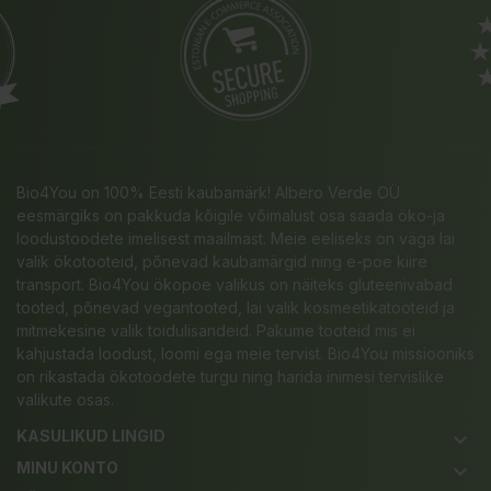
Bio4You on 100% Eesti kaubamärk! Albero Verde OÜ
eesmärgiks on pakkuda kõigile võimalust osa saada öko-ja
loodustoodete imelisest maailmast. Meie eeliseks on väga lai
valik ökotooteid, põnevad kaubamärgid ning e-poe kiire
transport. Bio4You ökopoe valikus on näiteks gluteenivabad
tooted, põnevad vegantooted, lai valik kosmeetikatooteid ja
mitmekesine valik toidulisandeid. Pakume tooteid mis ei
kahjustada loodust, loomi ega meie tervist. Bio4You missiooniks
on rikastada ökotoodete turgu ning harida inimesi tervislike
valikute osas.
KASULIKUD LINGID
keyboard_arrow_down
MINU KONTO
keyboard_arrow_down