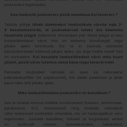
juuksevärvi tegemiseks.
Kas looduslik juuksevärv püsib samakaua kui tavavärv ?
Testide põhjal
läheb üleminekul looduslikule värvile vaja 2-
4 kasutamiskorda, et juuksekarvalt tuleks ära keemiste
lisaainete jäägid
(silikoonid, kinnistajad jne). Need jäägid ei lase
looduslähedasel värvil (mis on leebema koostisega) väga
pikaks ajaks kinnistuda. Kui te ei saavuta esimestel
kasutuskordadel tulemust pikaks ajaks, siis ärge heitke meelt! See
on normaalne.
Kui kasutate looduslähedast värvi mitu kuud
järjest, püsib särav tulemus sama kaua nagu tavavärvidel.
Parimatel looduslikel värvidel on sees ka naturaalne
päiksekaitsefilter (nt. pajukoorest), mis väldib pleekimist ja jätab
kauni läike eriti pikaks ajaks.
Miks looduslähedane juuksevärv on kasulikum ?
See ei sisalda levinud ohtlikke koostisaineid (tolueen, ammoniaak,
parabeenid, SLS, resortsinool) ning sisaldab võimalikult
vähe leebemaid sünteetilisi ühendeid, mis on hädavajalikud värvi
tegemiseks. Juustele kasulikke, toitvaid ja turgutavaid aineid
on tunduvalt rohkem (taimeekstrakte, taimeõlisid,