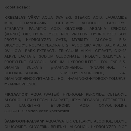
Koostisosad:
KREEMJAS VÄRV:
AQUA (WATER), STEARIC ACID, LAURAMIDE
MEA, ETHANOLAMINE, CETEARYL ALCOHOL, GLYCERYL
STEARATE, PALMITIC ACID, GLYCERIN, ARGANIA SPINOSA
(KERNEL) OIL°, HYDROLYZED RICE PROTEIN, HYDROLYZED SOY
PROTEIN, HYDROLYZED OATS, MYRISTYL ALCOHOL, BIS-
DIGLYCERYL POLYACYLADIPATE-2, ASCORBIC ACID, SALIX ALBA
(WILLOW) BARK EXTRACT, TRI-C14-15 ALKYL CITRATE, C12-13
ALKYL LACTATE, SODIUM GLUCONATE, TRIDECYL SALICYLATE,
PROPYLENE GLYCOL, SODIUM HYDROSULFITE, TOULENE-2,5-
DIAMINE SULFATE, p-AMINOPHENOL, 1-NAPHTHOL, 4-
CHLORORESORCINOL, 2-METHYLRESORCINOL, 2.4-
DIAMINOPHENOXYETHANOL HCI, 4-AMINO-2-HYDROXYTOLUENE,
m-AMINOPHENOL.
FIKSAATOR:
AQUA (WATER), HYDROGEN PEROXIDE, CETEARYL
ALCOHOL, HEXYLDECYL LAURATE, HEXYLDECANOL, CETEARETH-
20, LAURETH-3, ETIDRONIC ACID, OXYQUINOLINE
SULFATE. Sisaldab vesinikperoksiidi.
ŠAMPOON-PALSAM:
AQUA/WATER, CETEARYL ALCOHOL, DECYL
GLUCOSIDE, GLYCERIN, BEHENYL ALCOHOL, HYDROLYZED RICE