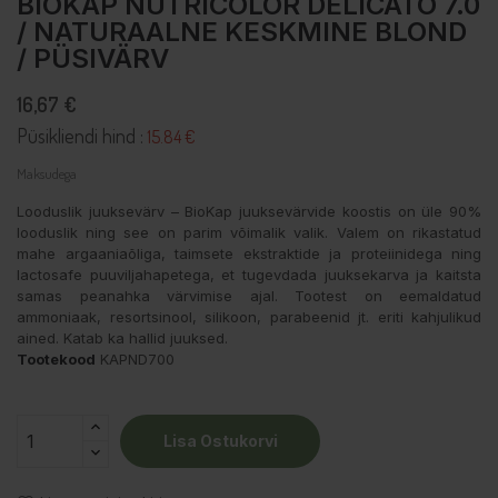
BIOKAP NUTRICOLOR DELICATO 7.0
/ NATURAALNE KESKMINE BLOND
/ PÜSIVÄRV
16,67 €
Püsikliendi hind :
15.84 €
Maksudega
Looduslik juuksevärv – BioKap juuksevärvide koostis on üle 90%
looduslik ning see on parim võimalik valik. Valem on rikastatud
mahe argaaniaõliga, taimsete ekstraktide ja proteiinidega ning
lactosafe puuviljahapetega, et tugevdada juuksekarva ja kaitsta
samas peanahka värvimise ajal. Tootest on eemaldatud
ammoniaak, resortsinool, silikoon, parabeenid jt. eriti kahjulikud
ained. Katab ka hallid juuksed.
Tootekood
KAPND700
Lisa Ostukorvi