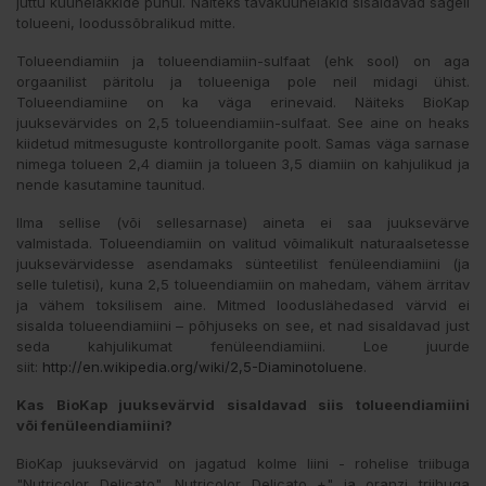
juttu küünelakkide puhul. Näiteks tavaküünelakid sisaldavad sageli
tolueeni, loodussõbralikud mitte.
Tolueendiamiin ja tolueendiamiin-sulfaat (ehk sool) on aga
orgaanilist päritolu ja tolueeniga pole neil midagi ühist.
Tolueendiamiine on ka väga erinevaid. Näiteks BioKap
juuksevärvides on 2,5 tolueendiamiin-sulfaat. See aine on heaks
kiidetud mitmesuguste kontrollorganite poolt. Samas väga sarnase
nimega tolueen 2,4 diamiin ja tolueen 3,5 diamiin on kahjulikud ja
nende kasutamine taunitud.
Ilma sellise (või sellesarnase) aineta ei saa juuksevärve
valmistada. Tolueendiamiin on valitud võimalikult naturaalsetesse
juuksevärvidesse asendamaks sünteetilist fenüleendiamiini (ja
selle tuletisi), kuna 2,5 tolueendiamiin on mahedam, vähem ärritav
ja vähem toksilisem aine. Mitmed looduslähedased värvid ei
sisalda tolueendiamiini – põhjuseks on see, et nad sisaldavad just
seda kahjulikumat fenüleendiamiini. Loe juurde
siit:
http://en.wikipedia.org/wiki/2,5-Diaminotoluene
.
Kas BioKap juuksevärvid sisaldavad siis
tolueendiamiini
või
fenüleendiamiini?
BioKap juuksevärvid on jagatud kolme liini - rohelise triibuga
"Nutricolor Delicato", Nutricolor Delicato +" ja oranzi triibuga