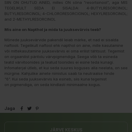
SIIN ON OHUTUD AINED, milles ON sõna “resortsinool”, aga MIS
TEGELIKULT SEDA EI SISALDA: 4-BUTYLRESORCINOL;
BUTYLRESORCINOL; 4-CHLORORESORCIONOL; HEXYLRESORCINOL;
and 2-METHYLRESORCINOL
Mis aine on Napthol ja mida ta juuksevärvis teeb?
Mõnede juuksevärvide pakendil leiab märke, et nad ei sisalda
naftooli. Tegelikult naftool ehk napthol on aine, mille kasutamine
või mittekasutamine juuksevärvis ei oma erilist tähtsust. Tegemist
on orgaanilist päritolu värvpigmendiga. Seega võb ta esineda
teatd värvitoonides ja teatud toonides ei esine teda kunagi.
Infomaterjal ütleb, et kui seda suures koguses alla neelata, on see
mürgine. Kahjulike ainete nimistus saab ta neutraalse hinde
"6". Kui seda juuksevärvis ka esineb, siis kuna tegemist
on pigmendiga, on seda kindlasti minimaalne kogus.
Jaga
JÄRVE KESKUS