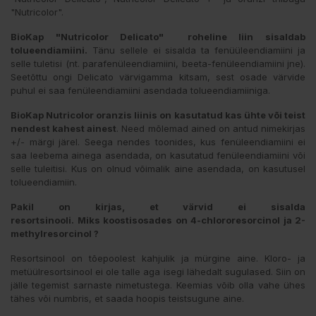
"Nutricolor".
BioKap "Nutricolor Delicato" roheline liin sisaldab
tolueendiamiini.
Tänu sellele ei sisalda ta fenüüleendiamiini ja
selle tuletisi (nt. parafenüleendiamiini, beeta-fenüleendiamiini jne).
Seetõttu ongi Delicato värvigamma kitsam, sest osade värvide
puhul ei saa fenüleendiamiini asendada tolueendiamiiniga.
BioKap Nutricolor oranzis liinis on kasutatud kas ühte või teist
nendest kahest ainest
. Need mõlemad ained on antud nimekirjas
+/- märgi järel. Seega nendes toonides, kus fenüleendiamiini ei
saa leebema ainega asendada, on kasutatud fenüleendiamiini või
selle tuleitisi. Kus on olnud võimalik aine asendada, on kasutusel
tolueendiamiin.
Pakil on kirjas, et värvid ei sisalda
resortsinooli.
Miks koostisosades on 4-chlororesorcinol ja 2-
methylresorcinol ?
Resortsinool on tõepoolest kahjulik ja mürgine aine. Kloro- ja
metüülresortsinool ei ole talle aga isegi lähedalt sugulased. Siin on
jälle tegemist sarnaste nimetustega. Keemias võib olla vahe ühes
tähes või numbris, et saada hoopis teistsugune aine.