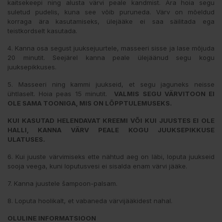
kaitsekeepi ning alusta värvi peale kandmist. Ära hoia segu
suletud pudelis, kuna see võib puruneda. Värv on mõeldud
korraga ära kasutamiseks, ülejääke ei saa säilitada ega
teistkordselt kasutada.
4. Kanna osa segust juuksejuurtele, masseeri sisse ja lase mõjuda
20 minutit. Seejärel kanna peale ülejäänud segu kogu
juuksepikkuses.
5. Masseeri ning kammi juukseid, et segu jaguneks neisse
ühtlaselt. Hoia peas 15 minutit.
VALMIS SEGU VÄRVITOON EI
OLE SAMA TOONIGA, MIS ON LÕPPTULEMUSEKS.
KUI KASUTAD HELENDAVAT KREEMI VÕI KUI JUUSTES EI OLE
HALLI, KANNA VÄRV PEALE KOGU JUUKSEPIKKUSE
ULATUSES.
6. Kui juuste värvimiseks ette nähtud aeg on läbi, loputa juukseid
sooja veega, kuni loputusvesi ei sisalda enam värvi jääke.
7. Kanna juustele šampoon-palsam.
8. Loputa hoolikalt, et vabaneda värvijääkidest nahal.
OLULINE INFORMATSIOON