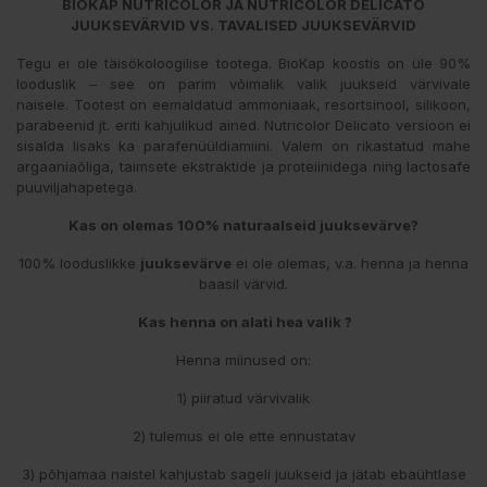
BIOKAP NUTRICOLOR JA NUTRICOLOR DELICATO
JUUKSEVÄRVID
VS. TAVALISED JUUKSEVÄRVID
Tegu ei ole täisökoloogilise tootega. BioKap koostis on üle 90%
looduslik – see on parim võimalik valik juukseid värvivale
naisele. Tootest on eemaldatud ammoniaak, resortsinool, silikoon,
parabeenid jt. eriti kahjulikud ained. Nutricolor Delicato versioon ei
sisalda lisaks ka parafenüüldiamiini. Valem on rikastatud mahe
argaaniaõliga, taimsete ekstraktide ja proteiinidega ning lactosafe
puuviljahapetega.
Kas on olemas 100% naturaalseid juuksevärve?
100% looduslikke
juuksevärve
ei ole olemas, v.a. henna ja henna
baasil värvid.
Kas henna on alati hea valik ?
Henna miinused on:
1) piiratud värvivalik
2) tulemus ei ole ette ennustatav
3) põhjamaa naistel kahjustab sageli juukseid ja jätab ebaühtlase