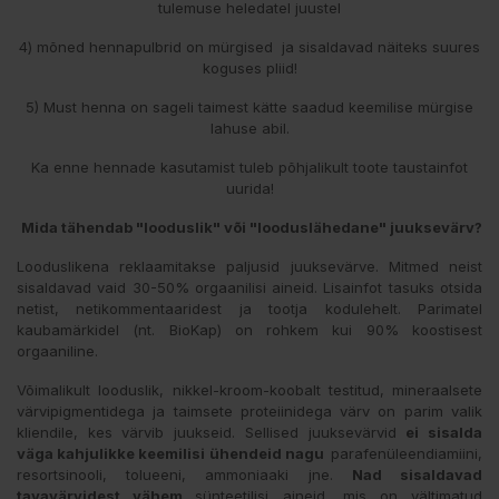
tulemuse heledatel juustel
4) mõned hennapulbrid on mürgised ja sisaldavad näiteks suures
koguses pliid!
5) Must henna on sageli taimest kätte saadud keemilise mürgise
lahuse abil.
Ka enne hennade kasutamist tuleb põhjalikult toote taustainfot
uurida!
Mida tähendab "looduslik" või "looduslähedane" juuksevärv?
Looduslikena reklaamitakse paljusid juuksevärve. Mitmed neist
sisaldavad vaid 30-50% orgaanilisi aineid. Lisainfot tasuks otsida
netist, netikommentaaridest ja tootja kodulehelt. Parimatel
kaubamärkidel (nt. BioKap) on rohkem kui 90% koostisest
orgaaniline.
Võimalikult looduslik, nikkel-kroom-koobalt testitud, mineraalsete
värvipigmentidega ja taimsete proteiinidega värv on parim valik
kliendile, kes värvib juukseid. Sellised juuksevärvid
ei sisalda
väga kahjulikke keemilisi ühendeid nagu
parafenüleendiamiini,
resortsinooli, tolueeni, ammoniaaki jne.
Nad sisaldavad
tavavärvidest vähem
sünteetilisi aineid, mis on vältimatud