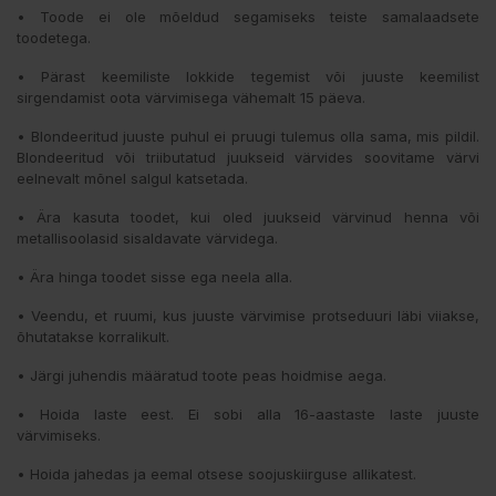
• Toode ei ole mõeldud segamiseks teiste samalaadsete
toodetega.
• Pärast keemiliste lokkide tegemist või juuste keemilist
sirgendamist oota värvimisega vähemalt 15 päeva.
• Blondeeritud juuste puhul ei pruugi tulemus olla sama, mis pildil.
Blondeeritud või triibutatud juukseid värvides soovitame värvi
eelnevalt mõnel salgul katsetada.
• Ära kasuta toodet, kui oled juukseid värvinud henna või
metallisoolasid sisaldavate värvidega.
• Ära hinga toodet sisse ega neela alla.
• Veendu, et ruumi, kus juuste värvimise protseduuri läbi viiakse,
õhutatakse korralikult.
• Järgi juhendis määratud toote peas hoidmise aega.
• Hoida laste eest. Ei sobi alla 16-aastaste laste juuste
värvimiseks.
• Hoida jahedas ja eemal otsese soojuskiirguse allikatest.