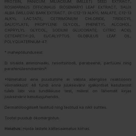
PROTEIN, PANICUM MILIACEUM (MILLET) SEED EXTRACT,
ROSMARINUS OFFICINALIS (ROSEMARY) LEAF EXTRACT, SALIX
ALBA (WILLOW) BARK EXTRACT, DI-C12-13 ALKYL MALATE, C12-13
ALKYL LACTATE, CETRIMONIUM CHLORIDE, TRIDECYL
SALICYLATE, PROPYLENE GLYCOL, PHENETYL ALCOHOL,
CAPRYLYL GLYCOL, SODIUM GLUCONATE, CITRIC ACID,
CETEARETH-20, EUCALYPTUS GLOBULUS LEAF OIL,
POLYQUATERNIUM-47.
° mahepõllundusest
Ei sisalda ammoniaaki, resortsinooli, parabeene, parfüümi ning
parafenüleendiamiini*.
*Nimetatud aine puudumine ei välista allergilise reaktsiooni
võimalikkust. 48 tundi enne juuksevärvi igakordset kasutamist
tuleb läbi viia tundlikkuse test, millest on lähemalt kirjas
juuksevärvi kasutusjuhendis.
Dermatoloogiliselt testitud ning testitud ka nikli suhtes.
Tootel puudub ökomärgistus.
Hoiatus:
Hoida lastele kättesaamatus kohas.