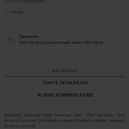
Lisa soovinimekirja

7 Laos
Tarneinfo
TASUTA tarne pakiautomaati alates 49€ ostust
KIRJELDUS
TOOTE ÜKSIKASJAD
KLIENDI KOMMENTAARID
Komplekti kuuluvad 50ml kreemjas värv, 75ml fiksaator, 15ml
šampoon-palsam, 5ml kreem juuksepiiri kaitseks, kindad, kilekeep
ja kasutusjuhend.