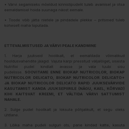
• Värvi segamiseks mõeldud kinnistipudelit tuleb avamisel ja otsa
eemaldamisel hoida suunaga näost eemale.
• Toode võib jätta riietele ja pindadele plekke – pritsmed tuleb
koheselt maha loputada.
ETTEVALMISTUSED JA VÄRVI PEALE KANDMINE
1. Harja juukseid hoolikalt, et eemaldada võimalikud
hooldusvahendite jäägid. Vajuta karpi pressitud väljalõiget, sisesta
Nutrifixi pudel kindlalt avasse ja vala tuubi sisu
pudelisse.
SOOVITAME ENNE BIOKAP NUTRICOLOR, BIOKAP
NUTRICOLOR DELICATO, BIOKAP NUTRICOLOR DELICATO+
JA BIOKAP NUTRICOLOR DELICATO RAPID JUUKSEVÄRVIDE
KASUTAMIST KANDA JUUKSEPIIRILE (NÄGU, KAEL, KÕRVAD)
KIHI KAITSVAT KREEMI, ET VÄLTIDA VÄRVI SATTUMIST
NAHALE.
2. Sulge pudel hoolikalt ja loksuta põhjalikult, et segu oleks
ühtlane.
3. Lõika maha pudeli sulguri ots, pane kindad kätte, kasuta