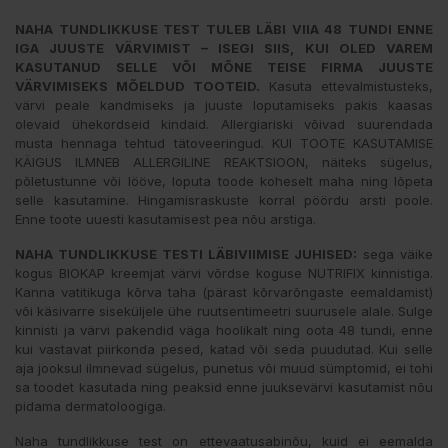
NAHA TUNDLIKKUSE TEST TULEB LÄBI VIIA 48 TUNDI ENNE
IGA JUUSTE VÄRVIMIST – ISEGI SIIS, KUI OLED VAREM
KASUTANUD SELLE VÕI MÕNE TEISE FIRMA JUUSTE
VÄRVIMISEKS MÕELDUD TOOTEID.
Kasuta ettevalmistusteks,
värvi peale kandmiseks ja juuste loputamiseks pakis kaasas
olevaid ühekordseid kindaid. Allergiariski võivad suurendada
musta hennaga tehtud tätoveeringud. KUI TOOTE KASUTAMISE
KÄIGUS ILMNEB ALLERGILINE REAKTSIOON, näiteks sügelus,
põletustunne või lööve, loputa toode koheselt maha ning lõpeta
selle kasutamine. Hingamisraskuste korral pöördu arsti poole.
Enne toote uuesti kasutamisest pea nõu arstiga.
NAHA TUNDLIKKUSE TESTI LÄBIVIIMISE JUHISED:
sega väike
kogus BIOKAP kreemjat värvi võrdse koguse NUTRIFIX kinnistiga.
Kanna vatitikuga kõrva taha (pärast kõrvarõngaste eemaldamist)
või käsivarre siseküljele ühe ruutsentimeetri suurusele alale. Sulge
kinnisti ja värvi pakendid väga hoolikalt ning oota 48 tundi, enne
kui vastavat piirkonda pesed, katad või seda puudutad. Kui selle
aja jooksul ilmnevad sügelus, punetus või muud sümptomid, ei tohi
sa toodet kasutada ning peaksid enne juuksevärvi kasutamist nõu
pidama dermatoloogiga.
Naha tundlikkuse test on ettevaatusabinõu, kuid ei eemalda