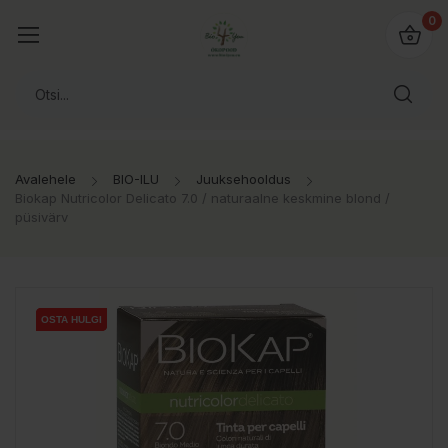
0
Avalehele
BIO-ILU
Juuksehooldus
Biokap Nutricolor Delicato 7.0 / naturaalne keskmine blond /
püsivärv
OSTA HULGI
OSTA HULGI
OSTA HULGI