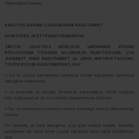
Valmistatud Itaalias.
KASUTUSJUHEND: LUGEDA ENNE KASUTAMIST
HOIATUSED JA ETTEVAATUSABINÕUD
TÄHTIS: JUUSTELE MÕELDUD VÄRVAINED VÕIVAD
PÕHJUSTADA TÕSISEID ALLERGILISI REAKTSIOONE. LOE
JUHENDIT ENNE KASUTAMIST JA JÄRGI INSTRUKTSIOONE.
TOODE EI SOBI KASUTAMISEKS, KUI:
• sul on juuste värvimiseks mõeldud toodet kasutades esinenud
allergiline reaktsioon.
• su peanahk on tundlik, ärritunud, kahjustatud, mõne haiguse
tõttu kahjustunud või sul esineb näopiirkonnas lööbeid.
• kui on esinenud tundlikkus musta hennaga tehtud tätoveeringu
suhtes.
On võimalik, et oled allergiline, kuid pole sellest teadlik. Seetõttu
soovitame 48 tundi enne juuste värvimist teha naha tundlikkuse
test.