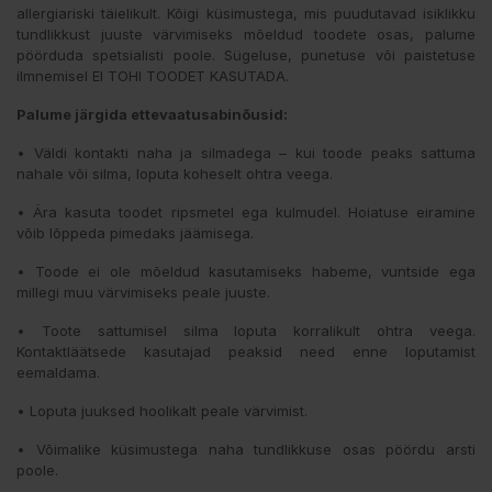
allergiariski täielikult. Kõigi küsimustega, mis puudutavad isiklikku
tundlikkust juuste värvimiseks mõeldud toodete osas, palume
pöörduda spetsialisti poole. Sügeluse, punetuse või paistetuse
ilmnemisel EI TOHI TOODET KASUTADA.
Palume järgida ettevaatusabinõusid:
• Väldi kontakti naha ja silmadega – kui toode peaks sattuma
nahale või silma, loputa koheselt ohtra veega.
• Ära kasuta toodet ripsmetel ega kulmudel. Hoiatuse eiramine
võib lõppeda pimedaks jäämisega.
• Toode ei ole mõeldud kasutamiseks habeme, vuntside ega
millegi muu värvimiseks peale juuste.
• Toote sattumisel silma loputa korralikult ohtra veega.
Kontaktläätsede kasutajad peaksid need enne loputamist
eemaldama.
• Loputa juuksed hoolikalt peale värvimist.
• Võimalike küsimustega naha tundlikkuse osas pöördu arsti
poole.