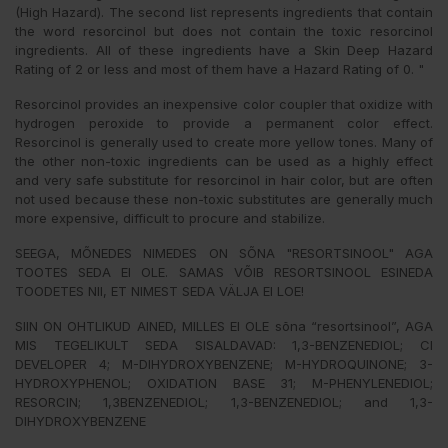
(High Hazard). The second list represents ingredients that contain
the word resorcinol but does not contain the toxic resorcinol
ingredients. All of these ingredients have a Skin Deep Hazard
Rating of 2 or less and most of them have a Hazard Rating of 0. "
Resorcinol provides an inexpensive color coupler that oxidize with
hydrogen peroxide to provide a permanent color effect.
Resorcinol is generally used to create more yellow tones. Many of
the other non-toxic ingredients can be used as a highly effect
and very safe substitute for resorcinol in hair color, but are often
not used because these non-toxic substitutes are generally much
more expensive, difficult to procure and stabilize.
SEEGA, MÕNEDES NIMEDES ON SÕNA "RESORTSINOOL" AGA
TOOTES SEDA EI OLE. SAMAS VÕIB RESORTSINOOL ESINEDA
TOODETES NII, ET NIMEST SEDA VÄLJA EI LOE!
SIIN ON OHTLIKUD AINED, MILLES EI OLE sõna “resortsinool”, AGA
MIS TEGELIKULT SEDA SISALDAVAD: 1,3-BENZENEDIOL; CI
DEVELOPER 4; M-DIHYDROXYBENZENE; M-HYDROQUINONE; 3-
HYDROXYPHENOL; OXIDATION BASE 31; M-PHENYLENEDIOL;
RESORCIN; 1,3BENZENEDIOL; 1,3-BENZENEDIOL; and 1,3-
DIHYDROXYBENZENE