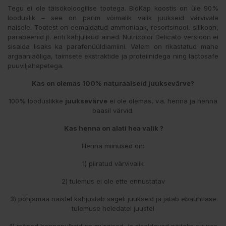
Tegu ei ole täisökoloogilise tootega. BioKap koostis on üle 90%
looduslik – see on parim võimalik valik juukseid värvivale
naisele. Tootest on eemaldatud ammoniaak, resortsinool, silikoon,
parabeenid jt. eriti kahjulikud ained. Nutricolor Delicato versioon ei
sisalda lisaks ka parafenüüldiamiini. Valem on rikastatud mahe
argaaniaõliga, taimsete ekstraktide ja proteiinidega ning lactosafe
puuviljahapetega.
Kas on olemas 100% naturaalseid juuksevärve?
100% looduslikke
juuksevärve
ei ole olemas, v.a. henna ja henna
baasil värvid.
Kas henna on alati hea valik ?
Henna miinused on:
1) piiratud värvivalik
2) tulemus ei ole ette ennustatav
3) põhjamaa naistel kahjustab sageli juukseid ja jätab ebaühtlase
tulemuse heledatel juustel
4) mõned hennapulbrid on mürgised ja sisaldavad näiteks suures