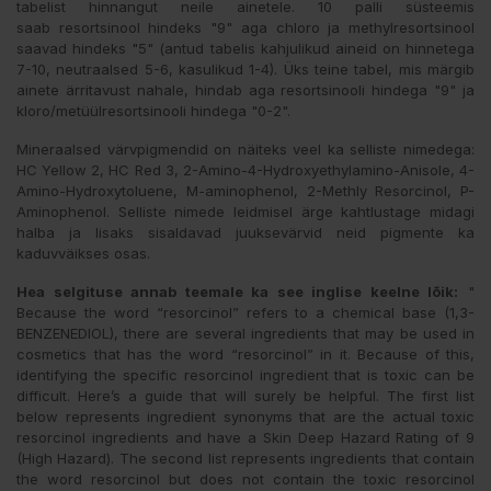
tabelist hinnangut neile ainetele. 10 palli süsteemis
saab resortsinool hindeks "9" aga chloro ja methylresortsinool
saavad hindeks "5" (antud tabelis kahjulikud aineid on hinnetega
7-10, neutraalsed 5-6, kasulikud 1-4). Üks teine tabel, mis märgib
ainete ärritavust nahale, hindab aga resortsinooli hindega "9" ja
kloro/metüülresortsinooli hindega "0-2".
Mineraalsed värvpigmendid on näiteks veel ka selliste nimedega:
HC Yellow 2, HC Red 3, 2-Amino-4-Hydroxyethylamino-Anisole, 4-
Amino-Hydroxytoluene, M-aminophenol, 2-Methly Resorcinol, P-
Aminophenol. Selliste nimede leidmisel ärge kahtlustage midagi
halba ja lisaks sisaldavad juuksevärvid neid pigmente ka
kaduvväikses osas.
Hea selgituse annab teemale ka see inglise keelne lõik:
"
Because the word “resorcinol” refers to a chemical base (1,3-
BENZENEDIOL), there are several ingredients that may be used in
cosmetics that has the word “resorcinol” in it. Because of this,
identifying the specific resorcinol ingredient that is toxic can be
difficult. Here’s a guide that will surely be helpful. The first list
below represents ingredient synonyms that are the actual toxic
resorcinol ingredients and have a Skin Deep Hazard Rating of 9
(High Hazard). The second list represents ingredients that contain
the word resorcinol but does not contain the toxic resorcinol