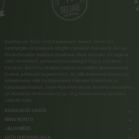
Bio4You on 100% Eesti kaubamärk! Albero Verde OÜ
eesmärgiks on pakkuda kõigile võimalust osa saada öko-ja
loodustoodete imelisest maailmast. Meie eeliseks on väga lai
valik ökotooteid, põnevad kaubamärgid ning e-poe kiire
transport. Bio4You ökopoe valikus on näiteks gluteenivabad
tooted, põnevad vegantooted, lai valik kosmeetikatooteid ja
mitmekesine valik toidulisandeid. Pakume tooteid mis ei
kahjustada loodust, loomi ega meie tervist. Bio4You missiooniks
on rikastada ökotoodete turgu ning harida inimesi tervislike
valikute osas.
KASULIKUD LINGID
keyboard_arrow_down
MINU KONTO
keyboard_arrow_down
JÄLGI MEID
keyboard_arrow_down
LIITU UUDISKIRJAGA
keyboard_arrow_down