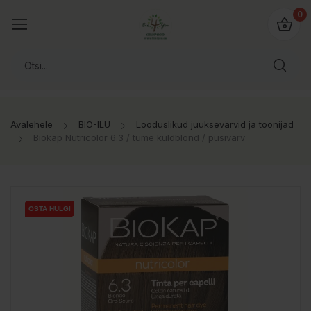
0
Avalehele
BIO-ILU
Looduslikud juuksevärvid ja toonijad
Biokap Nutricolor 6.3 / tume kuldblond / püsivärv
OSTA HULGI
OSTA HULGI
OSTA HULGI
OSTA HULGI