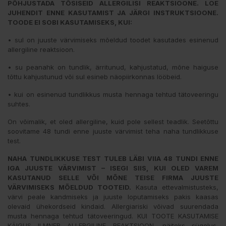
PÕHJUSTADA TÕSISEID ALLERGILISI REAKTSIOONE. LOE
JUHENDIT ENNE KASUTAMIST JA JÄRGI INSTRUKTSIOONE.
TOODE EI SOBI KASUTAMISEKS, KUI:
• sul on juuste värvimiseks mõeldud toodet kasutades esinenud
allergiline reaktsioon.
• su peanahk on tundlik, ärritunud, kahjustatud, mõne haiguse
tõttu kahjustunud või sul esineb näopiirkonnas lööbeid.
• kui on esinenud tundlikkus musta hennaga tehtud tätoveeringu
suhtes.
On võimalik, et oled allergiline, kuid pole sellest teadlik. Seetõttu
soovitame 48 tundi enne juuste värvimist teha naha tundlikkuse
test.
NAHA TUNDLIKKUSE TEST TULEB LÄBI VIIA 48 TUNDI ENNE
IGA JUUSTE VÄRVIMIST – ISEGI SIIS, KUI OLED VAREM
KASUTANUD SELLE VÕI MÕNE TEISE FIRMA JUUSTE
VÄRVIMISEKS MÕELDUD TOOTEID.
Kasuta ettevalmistusteks,
värvi peale kandmiseks ja juuste loputamiseks pakis kaasas
olevaid ühekordseid kindaid. Allergiariski võivad suurendada
musta hennaga tehtud tätoveeringud. KUI TOOTE KASUTAMISE
KÄIGUS ILMNEB ALLERGILINE REAKTSIOON, näiteks sügelus,