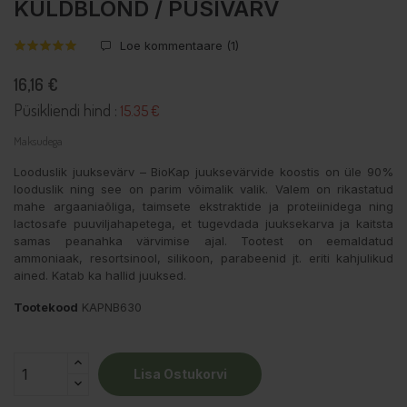
KULDBLOND / PÜSIVÄRV
Loe kommentaare (
1
)
16,16 €
Püsikliendi hind :
15.35 €
Maksudega
Looduslik juuksevärv – BioKap juuksevärvide koostis on üle 90%
looduslik ning see on parim võimalik valik. Valem on rikastatud
mahe argaaniaõliga, taimsete ekstraktide ja proteiinidega ning
lactosafe puuviljahapetega, et tugevdada juuksekarva ja kaitsta
samas peanahka värvimise ajal. Tootest on eemaldatud
ammoniaak, resortsinool, silikoon, parabeenid jt. eriti kahjulikud
ained. Katab ka hallid juuksed.
Tootekood
KAPNB630
Lisa Ostukorvi