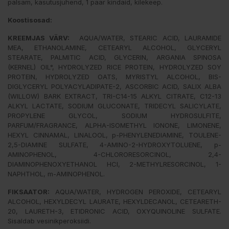
palsam, kasutusjuhend, 1 paar kindaid, kilekeep.
Koostisosad:
KREEMJAS VÄRV:
AQUA/WATER, STEARIC ACID, LAURAMIDE
MEA, ETHANOLAMINE, CETEARYL ALCOHOL, GLYCERYL
STEARATE, PALMITIC ACID, GLYCERIN, ARGANIA SPINOSA
(KERNEL) OIL°, HYDROLYZED RICE PROTEIN, HYDROLYZED SOY
PROTEIN, HYDROLYZED OATS, MYRISTYL ALCOHOL, BIS-
DIGLYCERYL POLYACYLADIPATE-2, ASCORBIC ACID, SALIX ALBA
(WILLOW) BARK EXTRACT, TRI-C14-15 ALKYL CITRATE, C12-13
ALKYL LACTATE, SODIUM GLUCONATE, TRIDECYL SALICYLATE,
PROPYLENE GLYCOL, SODIUM HYDROSULFITE,
PARFUM/FRAGRANCE, ALPHA-ISOMETHYL IONONE, LIMONENE,
HEXYL CINNAMAL, LINALOOL, p-PHENYLENEDIAMINE, TOULENE-
2,5-DIAMINE SULFATE, 4-AMINO-2-HYDROXYTOLUENE, p-
AMINOPHENOL, 4-CHLORORESORCINOL, 2,4-
DIAMINOPHENOXYETHANOL HCI, 2-METHYLRESORCINOL, 1-
NAPHTHOL, m-AMINOPHENOL.
FIKSAATOR:
AQUA/WATER, HYDROGEN PEROXIDE, CETEARYL
ALCOHOL, HEXYLDECYL LAURATE, HEXYLDECANOL, CETEARETH-
20, LAURETH-3, ETIDRONIC ACID, OXYQUINOLINE SULFATE.
Sisaldab vesinikperoksiidi.