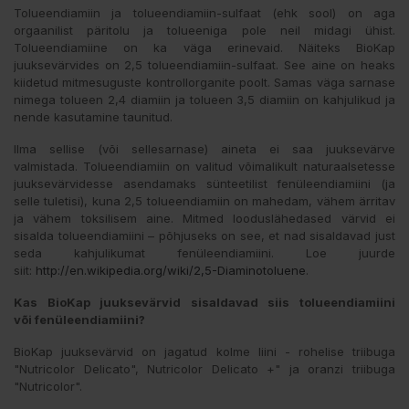
Tolueendiamiin ja tolueendiamiin-sulfaat (ehk sool) on aga
orgaanilist päritolu ja tolueeniga pole neil midagi ühist.
Tolueendiamiine on ka väga erinevaid. Näiteks BioKap
juuksevärvides on 2,5 tolueendiamiin-sulfaat. See aine on heaks
kiidetud mitmesuguste kontrollorganite poolt. Samas väga sarnase
nimega tolueen 2,4 diamiin ja tolueen 3,5 diamiin on kahjulikud ja
nende kasutamine taunitud.
Ilma sellise (või sellesarnase) aineta ei saa juuksevärve
valmistada. Tolueendiamiin on valitud võimalikult naturaalsetesse
juuksevärvidesse asendamaks sünteetilist fenüleendiamiini (ja
selle tuletisi), kuna 2,5 tolueendiamiin on mahedam, vähem ärritav
ja vähem toksilisem aine. Mitmed looduslähedased värvid ei
sisalda tolueendiamiini – põhjuseks on see, et nad sisaldavad just
seda kahjulikumat fenüleendiamiini. Loe juurde
siit:
http://en.wikipedia.org/wiki/2,5-Diaminotoluene
.
Kas BioKap juuksevärvid sisaldavad siis
tolueendiamiini
või
fenüleendiamiini?
BioKap juuksevärvid on jagatud kolme liini - rohelise triibuga
"Nutricolor Delicato", Nutricolor Delicato +" ja oranzi triibuga
"Nutricolor".