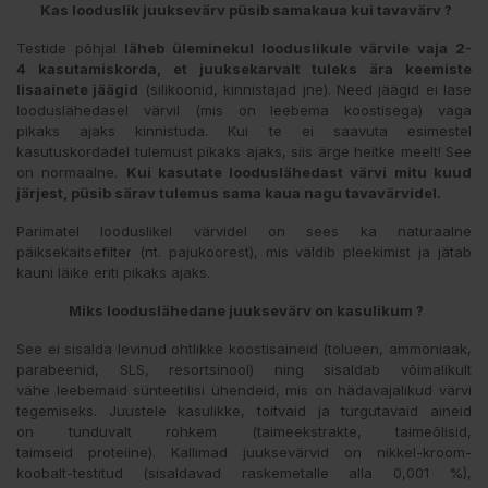
Kas looduslik juuksevärv püsib samakaua kui tavavärv ?
Testide põhjal
läheb üleminekul looduslikule värvile vaja 2-
4 kasutamiskorda, et juuksekarvalt tuleks ära keemiste
lisaainete jäägid
(silikoonid, kinnistajad jne). Need jäägid ei lase
looduslähedasel värvil (mis on leebema koostisega) väga
pikaks ajaks kinnistuda. Kui te ei saavuta esimestel
kasutuskordadel tulemust pikaks ajaks, siis ärge heitke meelt! See
on normaalne.
Kui kasutate looduslähedast värvi mitu kuud
järjest, püsib särav tulemus sama kaua nagu tavavärvidel.
Parimatel looduslikel värvidel on sees ka naturaalne
päiksekaitsefilter (nt. pajukoorest), mis väldib pleekimist ja jätab
kauni läike eriti pikaks ajaks.
Miks looduslähedane juuksevärv on kasulikum ?
See ei sisalda levinud ohtlikke koostisaineid (tolueen, ammoniaak,
parabeenid, SLS, resortsinool) ning sisaldab võimalikult
vähe leebemaid sünteetilisi ühendeid, mis on hädavajalikud värvi
tegemiseks. Juustele kasulikke, toitvaid ja turgutavaid aineid
on tunduvalt rohkem (taimeekstrakte, taimeõlisid,
taimseid proteiine). Kallimad juuksevärvid on nikkel-kroom-
koobalt-testitud (sisaldavad raskemetalle alla 0,001 %),