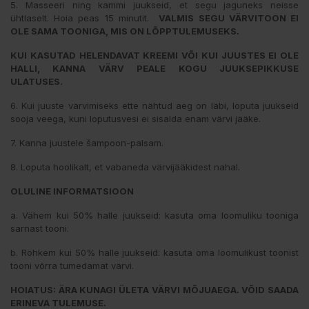
5. Masseeri ning kammi juukseid, et segu jaguneks neisse
ühtlaselt. Hoia peas 15 minutit.
VALMIS SEGU VÄRVITOON EI
OLE SAMA TOONIGA, MIS ON LÕPPTULEMUSEKS.
KUI KASUTAD HELENDAVAT KREEMI VÕI KUI JUUSTES EI OLE
HALLI, KANNA VÄRV PEALE KOGU JUUKSEPIKKUSE
ULATUSES.
6. Kui juuste värvimiseks ette nähtud aeg on läbi, loputa juukseid
sooja veega, kuni loputusvesi ei sisalda enam värvi jääke.
7. Kanna juustele šampoon-palsam.
8. Loputa hoolikalt, et vabaneda värvijääkidest nahal.
OLULINE INFORMATSIOON
a. Vähem kui 50% halle juukseid: kasuta oma loomuliku tooniga
sarnast tooni.
b. Rohkem kui 50% halle juukseid: kasuta oma loomulikust toonist
tooni võrra tumedamat värvi.
HOIATUS: ÄRA KUNAGI ÜLETA VÄRVI MÕJUAEGA. VÕID SAADA
ERINEVA TULEMUSE.