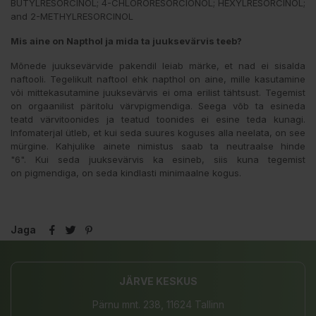
BUTYLRESORCINOL; 4-CHLORORESORCIONOL; HEXYLRESORCINOL;
and 2-METHYLRESORCINOL
Mis aine on Napthol ja mida ta juuksevärvis teeb?
Mõnede juuksevärvide pakendil leiab märke, et nad ei sisalda
naftooli. Tegelikult naftool ehk napthol on aine, mille kasutamine
või mittekasutamine juuksevärvis ei oma erilist tähtsust. Tegemist
on orgaanilist päritolu värvpigmendiga. Seega võb ta esineda
teatd värvitoonides ja teatud toonides ei esine teda kunagi.
Infomaterjal ütleb, et kui seda suures koguses alla neelata, on see
mürgine. Kahjulike ainete nimistus saab ta neutraalse hinde
"6". Kui seda juuksevärvis ka esineb, siis kuna tegemist
on pigmendiga, on seda kindlasti minimaalne kogus.
Jaga
JÄRVE KESKUS
Pärnu mnt. 238, 11624 Tallinn