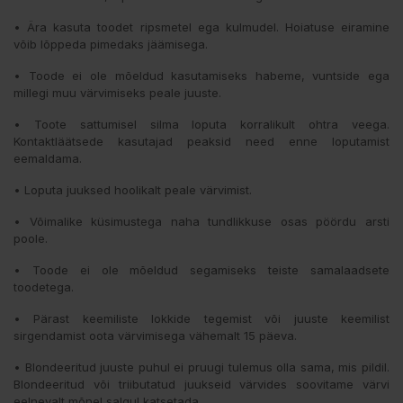
• Ära kasuta toodet ripsmetel ega kulmudel. Hoiatuse eiramine
võib lõppeda pimedaks jäämisega.
• Toode ei ole mõeldud kasutamiseks habeme, vuntside ega
millegi muu värvimiseks peale juuste.
• Toote sattumisel silma loputa korralikult ohtra veega.
Kontaktläätsede kasutajad peaksid need enne loputamist
eemaldama.
• Loputa juuksed hoolikalt peale värvimist.
• Võimalike küsimustega naha tundlikkuse osas pöördu arsti
poole.
• Toode ei ole mõeldud segamiseks teiste samalaadsete
toodetega.
• Pärast keemiliste lokkide tegemist või juuste keemilist
sirgendamist oota värvimisega vähemalt 15 päeva.
• Blondeeritud juuste puhul ei pruugi tulemus olla sama, mis pildil.
Blondeeritud või triibutatud juukseid värvides soovitame värvi
eelnevalt mõnel salgul katsetada.