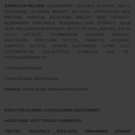
ŠAMPOON-PALSAM:
AQUA/WATER, CETEARYL ALCOHOL, DECYL
GLUCOSIDE, GLYCERIN, BEHENYL ALCOHOL, HYDROLYZED RICE
PROTEIN, PANICUM MILIACEUM (MILLET) SEED EXTRACT,
ROSMARINUS OFFICINALIS (ROSEMARY) LEAF EXTRACT, SALIX
ALBA (WILLOW) BARK EXTRACT, DI-C12-13 ALKYL MALATE, C12-13
ALKYL LACTATE, CETRIMONIUM CHLORIDE, TRIDECYL
SALICYLATE, PROPYLENE GLYCOL, PHENETYL ALCOHOL,
CAPRYLYL GLYCOL, SODIUM GLUCONATE, CITRIC ACID,
CETEARETH-20, EUCALYPTUS GLOBULUS LEAF OIL,
POLYQUATERNIUM-47.
° mahepõllundusest
Tootel puudub ökomärgistus.
Hoiatus:
Hoida lastele kättesaamatus kohas.
KASUTUSJUHEND: LUGEDA ENNE KASUTAMIST
HOIATUSED JA ETTEVAATUSABINÕUD
TÄHTIS: JUUSTELE MÕELDUD VÄRVAINED VÕIVAD