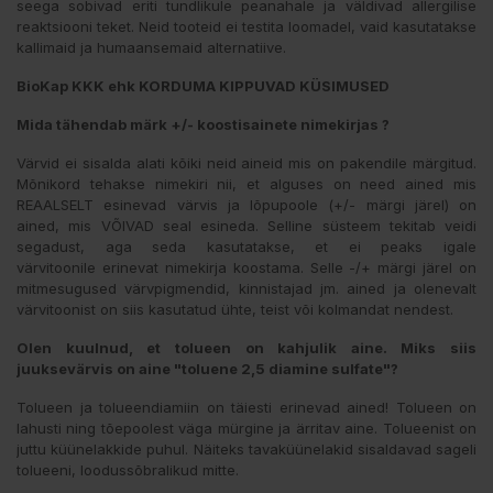
seega sobivad eriti tundlikule peanahale ja väldivad allergilise
reaktsiooni teket. Neid tooteid ei testita loomadel, vaid kasutatakse
kallimaid ja humaansemaid alternatiive.
BioKap KKK ehk KORDUMA KIPPUVAD KÜSIMUSED
Mida tähendab märk +/- koostisainete nimekirjas ?
Värvid ei sisalda alati kõiki neid aineid mis on pakendile märgitud.
Mõnikord tehakse nimekiri nii, et alguses on need ained mis
REAALSELT esinevad värvis ja lõpupoole (+/- märgi järel) on
ained, mis VÕIVAD seal esineda. Selline süsteem tekitab veidi
segadust, aga seda kasutatakse, et ei peaks igale
värvitoonile erinevat nimekirja koostama. Selle -/+ märgi järel on
mitmesugused värvpigmendid, kinnistajad jm. ained ja olenevalt
värvitoonist on siis kasutatud ühte, teist või kolmandat nendest.
Olen kuulnud, et tolueen on kahjulik aine.
Miks siis
juuksevärvis on aine "toluene 2,5 diamine sulfate"?
Tolueen ja tolueendiamiin on täiesti erinevad ained! Tolueen on
lahusti ning tõepoolest väga mürgine ja ärritav aine. Tolueenist on
juttu küünelakkide puhul. Näiteks tavaküünelakid sisaldavad sageli
tolueeni, loodussõbralikud mitte.