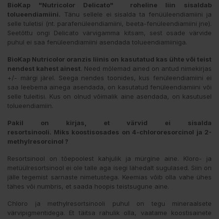
BioKap "Nutricolor Delicato" roheline liin sisaldab
tolueendiamiini.
Tänu sellele ei sisalda ta fenüüleendiamiini ja
selle tuletisi (nt. parafenüleendiamiini, beeta-fenüleendiamiini jne).
Seetõttu ongi Delicato värvigamma kitsam, sest osade värvide
puhul ei saa fenüleendiamiini asendada tolueendiamiiniga.
BioKap Nutricolor oranzis liinis on kasutatud kas ühte või teist
nendest kahest ainest
. Need mõlemad ained on antud nimekirjas
+/- märgi järel. Seega nendes toonides, kus fenüleendiamiini ei
saa leebema ainega asendada, on kasutatud fenüleendiamiini või
selle tuleitisi. Kus on olnud võimalik aine asendada, on kasutusel
tolueendiamiin.
Pakil on kirjas, et värvid ei sisalda
resortsinooli.
Miks koostisosades on 4-chlororesorcinol ja 2-
methylresorcinol ?
Resortsinool on tõepoolest kahjulik ja mürgine aine. Kloro- ja
metüülresortsinool ei ole talle aga isegi lähedalt sugulased. Siin on
jälle tegemist sarnaste nimetustega. Keemias võib olla vahe ühes
tähes või numbris, et saada hoopis teistsugune aine.
Chloro ja methylresortsinooli puhul on tegu mineraalsete
värvipigmentidega. Et täitsa rahulik olla, vaatame koostisainete