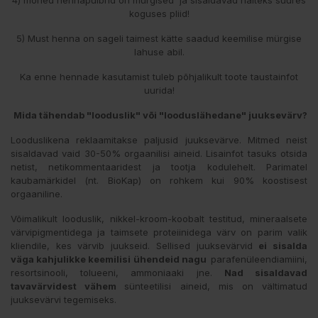
koguses pliid!
5) Must henna on sageli taimest kätte saadud keemilise mürgise
lahuse abil.
Ka enne hennade kasutamist tuleb põhjalikult toote taustainfot
uurida!
Mida tähendab "looduslik" või "looduslähedane" juuksevärv?
Looduslikena reklaamitakse paljusid juuksevärve. Mitmed neist
sisaldavad vaid 30-50% orgaanilisi aineid. Lisainfot tasuks otsida
netist, netikommentaaridest ja tootja kodulehelt. Parimatel
kaubamärkidel (nt. BioKap) on rohkem kui 90% koostisest
orgaaniline.
Võimalikult looduslik, nikkel-kroom-koobalt testitud, mineraalsete
värvipigmentidega ja taimsete proteiinidega värv on parim valik
kliendile, kes värvib juukseid. Sellised juuksevärvid
ei sisalda
väga kahjulikke keemilisi ühendeid nagu
parafenüleendiamiini,
resortsinooli, tolueeni, ammoniaaki jne.
Nad sisaldavad
tavavärvidest vähem
sünteetilisi aineid, mis on vältimatud
juuksevärvi tegemiseks.