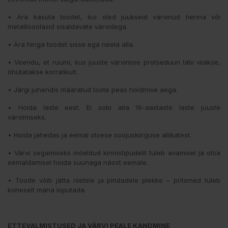
• Ära kasuta toodet, kui oled juukseid värvinud henna või
metallisoolasid sisaldavate värvidega.
• Ära hinga toodet sisse ega neela alla.
• Veendu, et ruumi, kus juuste värvimise protseduuri läbi viiakse,
õhutatakse korralikult.
• Järgi juhendis määratud toote peas hoidmise aega.
• Hoida laste eest. Ei sobi alla 16-aastaste laste juuste
värvimiseks.
• Hoida jahedas ja eemal otsese soojuskiirguse allikatest.
• Värvi segamiseks mõeldud kinnistipudelit tuleb avamisel ja otsa
eemaldamisel hoida suunaga näost eemale.
• Toode võib jätta riietele ja pindadele plekke – pritsmed tuleb
koheselt maha loputada.
ETTEVALMISTUSED JA VÄRVI PEALE KANDMINE