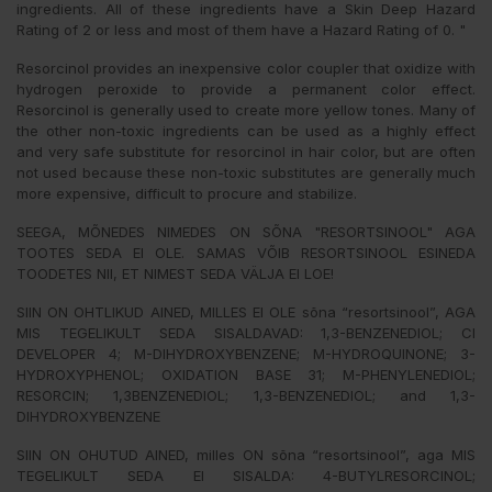
ingredients. All of these ingredients have a Skin Deep Hazard
Rating of 2 or less and most of them have a Hazard Rating of 0. "
Resorcinol provides an inexpensive color coupler that oxidize with
hydrogen peroxide to provide a permanent color effect.
Resorcinol is generally used to create more yellow tones. Many of
the other non-toxic ingredients can be used as a highly effect
and very safe substitute for resorcinol in hair color, but are often
not used because these non-toxic substitutes are generally much
more expensive, difficult to procure and stabilize.
SEEGA, MÕNEDES NIMEDES ON SÕNA "RESORTSINOOL" AGA
TOOTES SEDA EI OLE. SAMAS VÕIB RESORTSINOOL ESINEDA
TOODETES NII, ET NIMEST SEDA VÄLJA EI LOE!
SIIN ON OHTLIKUD AINED, MILLES EI OLE sõna “resortsinool”, AGA
MIS TEGELIKULT SEDA SISALDAVAD: 1,3-BENZENEDIOL; CI
DEVELOPER 4; M-DIHYDROXYBENZENE; M-HYDROQUINONE; 3-
HYDROXYPHENOL; OXIDATION BASE 31; M-PHENYLENEDIOL;
RESORCIN; 1,3BENZENEDIOL; 1,3-BENZENEDIOL; and 1,3-
DIHYDROXYBENZENE
SIIN ON OHUTUD AINED, milles ON sõna “resortsinool”, aga MIS
TEGELIKULT SEDA EI SISALDA: 4-BUTYLRESORCINOL;