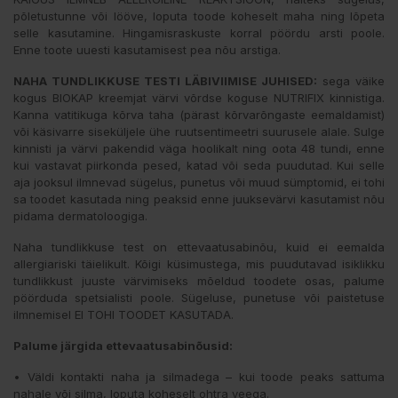
põletustunne või lööve, loputa toode koheselt maha ning lõpeta
selle kasutamine. Hingamisraskuste korral pöördu arsti poole.
Enne toote uuesti kasutamisest pea nõu arstiga.
NAHA TUNDLIKKUSE TESTI LÄBIVIIMISE JUHISED:
sega väike
kogus BIOKAP kreemjat värvi võrdse koguse NUTRIFIX kinnistiga.
Kanna vatitikuga kõrva taha (pärast kõrvarõngaste eemaldamist)
või käsivarre siseküljele ühe ruutsentimeetri suurusele alale. Sulge
kinnisti ja värvi pakendid väga hoolikalt ning oota 48 tundi, enne
kui vastavat piirkonda pesed, katad või seda puudutad. Kui selle
aja jooksul ilmnevad sügelus, punetus või muud sümptomid, ei tohi
sa toodet kasutada ning peaksid enne juuksevärvi kasutamist nõu
pidama dermatoloogiga.
Naha tundlikkuse test on ettevaatusabinõu, kuid ei eemalda
allergiariski täielikult. Kõigi küsimustega, mis puudutavad isiklikku
tundlikkust juuste värvimiseks mõeldud toodete osas, palume
pöörduda spetsialisti poole. Sügeluse, punetuse või paistetuse
ilmnemisel EI TOHI TOODET KASUTADA.
Palume järgida ettevaatusabinõusid:
• Väldi kontakti naha ja silmadega – kui toode peaks sattuma
nahale või silma, loputa koheselt ohtra veega.