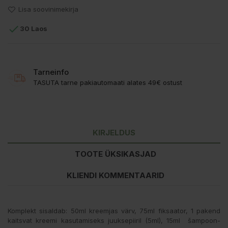
Lisa soovinimekirja

30 Laos
Tarneinfo
TASUTA tarne pakiautomaati alates 49€ ostust
KIRJELDUS
TOOTE ÜKSIKASJAD
KLIENDI KOMMENTAARID
Komplekt sisaldab: 50ml kreemjas värv, 75ml fiksaator, 1 pakend
kaitsvat kreemi kasutamiseks juuksepiiril (5ml), 15ml šampoon-