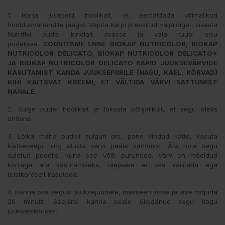
1. Harja juukseid hoolikalt, et eemaldada võimalikud
hooldusvahendite jäägid. Vajuta karpi pressitud väljalõiget, sisesta
Nutrifixi pudel kindlalt avasse ja vala tuubi sisu
pudelisse.
SOOVITAME ENNE BIOKAP NUTRICOLOR, BIOKAP
NUTRICOLOR DELICATO, BIOKAP NUTRICOLOR DELICATO+
JA BIOKAP NUTRICOLOR DELICATO RAPID JUUKSEVÄRVIDE
KASUTAMIST KANDA JUUKSEPIIRILE (NÄGU, KAEL, KÕRVAD)
KIHI KAITSVAT KREEMI, ET VÄLTIDA VÄRVI SATTUMIST
NAHALE.
2. Sulge pudel hoolikalt ja loksuta põhjalikult, et segu oleks
ühtlane.
3. Lõika maha pudeli sulguri ots, pane kindad kätte, kasuta
kaitsekeepi ning alusta värvi peale kandmist. Ära hoia segu
suletud pudelis, kuna see võib puruneda. Värv on mõeldud
korraga ära kasutamiseks, ülejääke ei saa säilitada ega
teistkordselt kasutada.
4. Kanna osa segust juuksejuurtele, masseeri sisse ja lase mõjuda
20 minutit. Seejärel kanna peale ülejäänud segu kogu
juuksepikkuses.