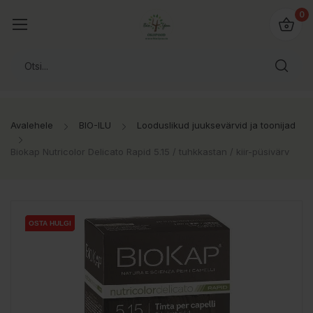
0
Avalehele
BIO-ILU
Looduslikud juuksevärvid ja toonijad
Biokap Nutricolor Delicato Rapid 5.15 / tuhkkastan / kiir-püsivärv
OSTA HULGI
OSTA HULGI
OSTA HULGI
OSTA HULGI