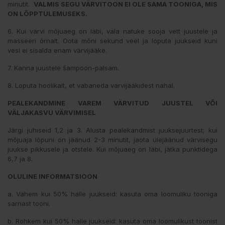
minutit.
VALMIS SEGU VÄRVITOON EI OLE SAMA TOONIGA, MIS
ON LÕPPTULEMUSEKS.
6. Kui värvi mõjuaeg on läbi, vala natuke sooja vett juustele ja
masseeri õrnalt. Oota mõni sekund veel ja loputa juukseid kuni
vesi ei sisalda enam värvijääke.
7. Kanna juustele šampoon-palsam.
8. Loputa hoolikalt, et vabaneda värvijääkidest nahal.
PEALEKANDMINE VAREM VÄRVITUD JUUSTEL VÕI
VÄLJAKASVU VÄRVIMISEL
Järgi juhiseid 1,2 ja 3. Alusta pealekandmist juuksejuurtest; kui
mõjuaja lõpuni on jäänud 2-3 minutit, jaota ülejäänud värvisegu
juukse pikkusele ja otstele. Kui mõjuaeg on läbi, jätka punktidega
6,7 ja 8.
OLULINE INFORMATSIOON
a. Vähem kui 50% halle juukseid: kasuta oma loomuliku tooniga
sarnast tooni.
b. Rohkem kui 50% halle juukseid: kasuta oma loomulikust toonist