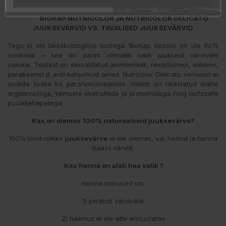
BIOKAP NUTRICOLOR JA NUTRICOLOR DELICATO
JUUKSEVÄRVID
VS. TAVALISED JUUKSEVÄRVID
Tegu ei ole täisökoloogilise tootega. BioKap koostis on üle 90%
looduslik – see on parim võimalik valik juukseid värvivale
naisele. Tootest on eemaldatud ammoniaak, resortsinool, silikoon,
parabeenid jt. eriti kahjulikud ained. Nutricolor Delicato versioon ei
sisalda lisaks ka parafenüüldiamiini. Valem on rikastatud mahe
argaaniaõliga, taimsete ekstraktide ja proteiinidega ning lactosafe
puuviljahapetega.
Kas on olemas 100% naturaalseid juuksevärve?
100% looduslikke
juuksevärve
ei ole olemas, v.a. henna ja henna
baasil värvid.
Kas henna on alati hea valik ?
Henna miinused on:
1) piiratud värvivalik
2) tulemus ei ole ette ennustatav