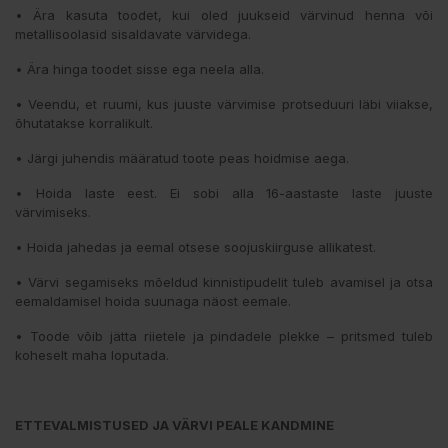
• Ära kasuta toodet, kui oled juukseid värvinud henna või
metallisoolasid sisaldavate värvidega.
• Ära hinga toodet sisse ega neela alla.
• Veendu, et ruumi, kus juuste värvimise protseduuri läbi viiakse,
õhutatakse korralikult.
• Järgi juhendis määratud toote peas hoidmise aega.
• Hoida laste eest. Ei sobi alla 16-aastaste laste juuste
värvimiseks.
• Hoida jahedas ja eemal otsese soojuskiirguse allikatest.
• Värvi segamiseks mõeldud kinnistipudelit tuleb avamisel ja otsa
eemaldamisel hoida suunaga näost eemale.
• Toode võib jätta riietele ja pindadele plekke – pritsmed tuleb
koheselt maha loputada.
ETTEVALMISTUSED JA VÄRVI PEALE KANDMINE