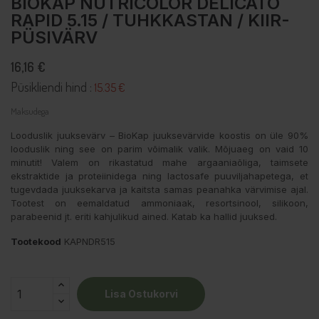
BIOKAP NUTRICOLOR DELICATO
RAPID 5.15 / TUHKKASTAN / KIIR-
PÜSIVÄRV
16,16 €
Püsikliendi hind :
15.35 €
Maksudega
Looduslik juuksevärv – BioKap juuksevärvide koostis on üle 90%
looduslik ning see on parim võimalik valik. Mõjuaeg on vaid 10
minutit! Valem on rikastatud mahe argaaniaõliga, taimsete
ekstraktide ja proteiinidega ning lactosafe puuviljahapetega, et
tugevdada juuksekarva ja kaitsta samas peanahka värvimise ajal.
Tootest on eemaldatud ammoniaak, resortsinool, silikoon,
parabeenid jt. eriti kahjulikud ained. Katab ka hallid juuksed.
Tootekood
KAPNDR515
Lisa Ostukorvi