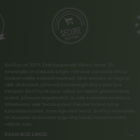
Bio4You on 100% Eesti kaubamärk! Albero Verde OÜ
eesmärgiks on pakkuda kõigile võimalust osa saada öko-ja
loodustoodete imelisest maailmast. Meie eeliseks on väga lai
valik ökotooteid, põnevad kaubamärgid ning e-poe kiire
transport. Bio4You ökopoe valikus on näiteks gluteenivabad
tooted, põnevad vegantooted, lai valik kosmeetikatooteid ja
mitmekesine valik toidulisandeid. Pakume tooteid mis ei
kahjustada loodust, loomi ega meie tervist. Bio4You missiooniks
on rikastada ökotoodete turgu ning harida inimesi tervislike
valikute osas.
KASULIKUD LINGID
keyboard_arrow_down