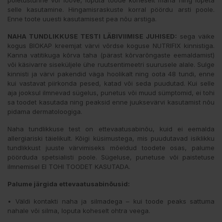
selle kasutamine. Hingamisraskuste korral pöördu arsti poole.
Enne toote uuesti kasutamisest pea nõu arstiga.
NAHA TUNDLIKKUSE TESTI LÄBIVIIMISE JUHISED:
sega väike
kogus BIOKAP kreemjat värvi võrdse koguse NUTRIFIX kinnistiga.
Kanna vatitikuga kõrva taha (pärast kõrvarõngaste eemaldamist)
või käsivarre siseküljele ühe ruutsentimeetri suurusele alale. Sulge
kinnisti ja värvi pakendid väga hoolikalt ning oota 48 tundi, enne
kui vastavat piirkonda pesed, katad või seda puudutad. Kui selle
aja jooksul ilmnevad sügelus, punetus või muud sümptomid, ei tohi
sa toodet kasutada ning peaksid enne juuksevärvi kasutamist nõu
pidama dermatoloogiga.
Naha tundlikkuse test on ettevaatusabinõu, kuid ei eemalda
allergiariski täielikult. Kõigi küsimustega, mis puudutavad isiklikku
tundlikkust juuste värvimiseks mõeldud toodete osas, palume
pöörduda spetsialisti poole. Sügeluse, punetuse või paistetuse
ilmnemisel EI TOHI TOODET KASUTADA.
Palume järgida ettevaatusabinõusid:
• Väldi kontakti naha ja silmadega – kui toode peaks sattuma
nahale või silma, loputa koheselt ohtra veega.