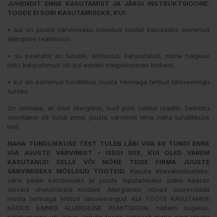
JUHENDIT ENNE KASUTAMIST JA JÄRGI INSTRUKTSIOONE.
TOODE EI SOBI KASUTAMISEKS, KUI:
• sul on juuste värvimiseks mõeldud toodet kasutades esinenud
allergiline reaktsioon.
• su peanahk on tundlik, ärritunud, kahjustatud, mõne haiguse
tõttu kahjustunud või sul esineb näopiirkonnas lööbeid.
• kui on esinenud tundlikkus musta hennaga tehtud tätoveeringu
suhtes.
On võimalik, et oled allergiline, kuid pole sellest teadlik. Seetõttu
soovitame 48 tundi enne juuste värvimist teha naha tundlikkuse
test.
NAHA TUNDLIKKUSE TEST TULEB LÄBI VIIA 48 TUNDI ENNE
IGA JUUSTE VÄRVIMIST – ISEGI SIIS, KUI OLED VAREM
KASUTANUD SELLE VÕI MÕNE TEISE FIRMA JUUSTE
VÄRVIMISEKS MÕELDUD TOOTEID.
Kasuta ettevalmistusteks,
värvi peale kandmiseks ja juuste loputamiseks pakis kaasas
olevaid ühekordseid kindaid. Allergiariski võivad suurendada
musta hennaga tehtud tätoveeringud. KUI TOOTE KASUTAMISE
KÄIGUS ILMNEB ALLERGILINE REAKTSIOON, näiteks sügelus,
põletustunne või lööve, loputa toode koheselt maha ning lõpeta