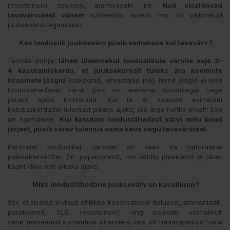
resortsinooli, tolueeni, ammoniaaki jne.
Nad sisaldavad
tavavärvidest vähem
sünteetilisi aineid, mis on vältimatud
juuksevärvi tegemiseks.
Kas looduslik juuksevärv püsib samakaua kui tavavärv ?
Testide põhjal
läheb üleminekul looduslikule värvile vaja 2-
4 kasutamiskorda, et juuksekarvalt tuleks ära keemiste
lisaainete jäägid
(silikoonid, kinnistajad jne). Need jäägid ei lase
looduslähedasel värvil (mis on leebema koostisega) väga
pikaks ajaks kinnistuda. Kui te ei saavuta esimestel
kasutuskordadel tulemust pikaks ajaks, siis ärge heitke meelt! See
on normaalne.
Kui kasutate looduslähedast värvi mitu kuud
järjest, püsib särav tulemus sama kaua nagu tavavärvidel.
Parimatel looduslikel värvidel on sees ka naturaalne
päiksekaitsefilter (nt. pajukoorest), mis väldib pleekimist ja jätab
kauni läike eriti pikaks ajaks.
Miks looduslähedane juuksevärv on kasulikum ?
See ei sisalda levinud ohtlikke koostisaineid (tolueen, ammoniaak,
parabeenid, SLS, resortsinool) ning sisaldab võimalikult
vähe leebemaid sünteetilisi ühendeid, mis on hädavajalikud värvi