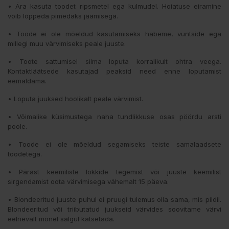
• Ära kasuta toodet ripsmetel ega kulmudel. Hoiatuse eiramine
võib lõppeda pimedaks jäämisega.
• Toode ei ole mõeldud kasutamiseks habeme, vuntside ega
millegi muu värvimiseks peale juuste.
• Toote sattumisel silma loputa korralikult ohtra veega.
Kontaktläätsede kasutajad peaksid need enne loputamist
eemaldama.
• Loputa juuksed hoolikalt peale värvimist.
• Võimalike küsimustega naha tundlikkuse osas pöördu arsti
poole.
• Toode ei ole mõeldud segamiseks teiste samalaadsete
toodetega.
• Pärast keemiliste lokkide tegemist või juuste keemilist
sirgendamist oota värvimisega vähemalt 15 päeva.
• Blondeeritud juuste puhul ei pruugi tulemus olla sama, mis pildil.
Blondeeritud või triibutatud juukseid värvides soovitame värvi
eelnevalt mõnel salgul katsetada.