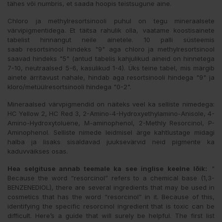
tähes või numbris, et saada hoopis teistsugune aine.
Chloro ja methylresortsinooli puhul on tegu mineraalsete
värvipigmentidega. Et täitsa rahulik olla, vaatame koostisainete
tabelist hinnangut neile ainetele. 10 palli süsteemis
saab resortsinool hindeks "9" aga chloro ja methylresortsinool
saavad hindeks "5" (antud tabelis kahjulikud aineid on hinnetega
7-10, neutraalsed 5-6, kasulikud 1-4). Üks teine tabel, mis märgib
ainete ärritavust nahale, hindab aga resortsinooli hindega "9" ja
kloro/metüülresortsinooli hindega "0-2".
Mineraalsed värvpigmendid on näiteks veel ka selliste nimedega:
HC Yellow 2, HC Red 3, 2-Amino-4-Hydroxyethylamino-Anisole, 4-
Amino-Hydroxytoluene, M-aminophenol, 2-Methly Resorcinol, P-
Aminophenol. Selliste nimede leidmisel ärge kahtlustage midagi
halba ja lisaks sisaldavad juuksevärvid neid pigmente ka
kaduvväikses osas.
Hea selgituse annab teemale ka see inglise keelne lõik:
"
Because the word “resorcinol” refers to a chemical base (1,3-
BENZENEDIOL), there are several ingredients that may be used in
cosmetics that has the word “resorcinol” in it. Because of this,
identifying the specific resorcinol ingredient that is toxic can be
difficult. Here’s a guide that will surely be helpful. The first list