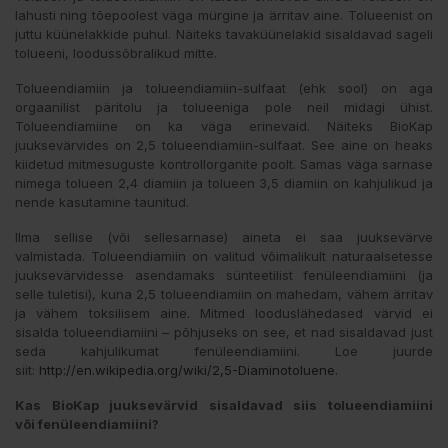
lahusti ning tõepoolest väga mürgine ja ärritav aine. Tolueenist on
juttu küünelakkide puhul. Näiteks tavaküünelakid sisaldavad sageli
tolueeni, loodussõbralikud mitte.
Tolueendiamiin ja tolueendiamiin-sulfaat (ehk sool) on aga
orgaanilist päritolu ja tolueeniga pole neil midagi ühist.
Tolueendiamiine on ka väga erinevaid. Näiteks BioKap
juuksevärvides on 2,5 tolueendiamiin-sulfaat. See aine on heaks
kiidetud mitmesuguste kontrollorganite poolt. Samas väga sarnase
nimega tolueen 2,4 diamiin ja tolueen 3,5 diamiin on kahjulikud ja
nende kasutamine taunitud.
Ilma sellise (või sellesarnase) aineta ei saa juuksevärve
valmistada. Tolueendiamiin on valitud võimalikult naturaalsetesse
juuksevärvidesse asendamaks sünteetilist fenüleendiamiini (ja
selle tuletisi), kuna 2,5 tolueendiamiin on mahedam, vähem ärritav
ja vähem toksilisem aine. Mitmed looduslähedased värvid ei
sisalda tolueendiamiini – põhjuseks on see, et nad sisaldavad just
seda kahjulikumat fenüleendiamiini. Loe juurde
siit:
http://en.wikipedia.org/wiki/2,5-Diaminotoluene
.
Kas BioKap juuksevärvid sisaldavad siis
tolueendiamiini
või
fenüleendiamiini?