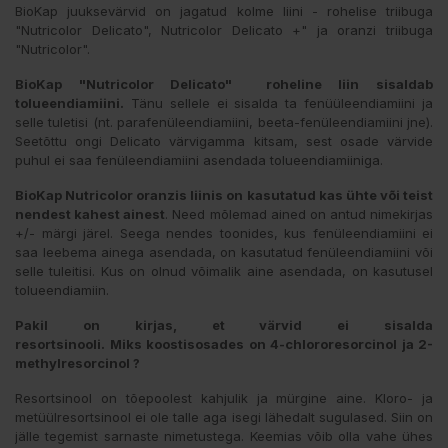
BioKap juuksevärvid on jagatud kolme liini - rohelise triibuga
"Nutricolor Delicato", Nutricolor Delicato +" ja oranzi triibuga
"Nutricolor".
BioKap "Nutricolor Delicato" roheline liin sisaldab
tolueendiamiini.
Tänu sellele ei sisalda ta fenüüleendiamiini ja
selle tuletisi (nt. parafenüleendiamiini, beeta-fenüleendiamiini jne).
Seetõttu ongi Delicato värvigamma kitsam, sest osade värvide
puhul ei saa fenüleendiamiini asendada tolueendiamiiniga.
BioKap Nutricolor oranzis liinis on kasutatud kas ühte või teist
nendest kahest ainest
. Need mõlemad ained on antud nimekirjas
+/- märgi järel. Seega nendes toonides, kus fenüleendiamiini ei
saa leebema ainega asendada, on kasutatud fenüleendiamiini või
selle tuleitisi. Kus on olnud võimalik aine asendada, on kasutusel
tolueendiamiin.
Pakil on kirjas, et värvid ei sisalda
resortsinooli.
Miks koostisosades on 4-chlororesorcinol ja 2-
methylresorcinol ?
Resortsinool on tõepoolest kahjulik ja mürgine aine. Kloro- ja
metüülresortsinool ei ole talle aga isegi lähedalt sugulased. Siin on
jälle tegemist sarnaste nimetustega. Keemias võib olla vahe ühes