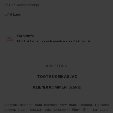
Lisa soovinimekirja

6 Laos
Tarneinfo
TASUTA tarne pakiautomaati alates 49€ ostust
KIRJELDUS
TOOTE ÜKSIKASJAD
KLIENDI KOMMENTAARID
Komplekt sisaldab: 60ml kreemjas värv, 60ml fiksaator, 1 pakend
kaitsvat kreemi kasutamiseks juuksepiiril (5ml), 15ml šampoon-