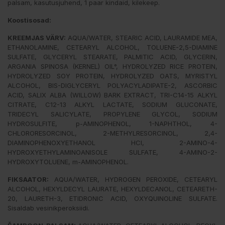
palsam, kasutusjuhend, 1 paar kindaid, kilekeep.
Koostisosad:
KREEMJAS VÄRV:
AQUA/WATER, STEARIC ACID, LAURAMIDE MEA,
ETHANOLAMINE, CETEARYL ALCOHOL, TOLUENE-2,5-DIAMINE
SULFATE, GLYCERYL STEARATE, PALMITIC ACID, GLYCERIN,
ARGANIA SPINOSA (KERNEL) OIL°, HYDROLYZED RICE PROTEIN,
HYDROLYZED SOY PROTEIN, HYDROLYZED OATS, MYRISTYL
ALCOHOL, BIS-DIGLYCERYL POLYACYLADIPATE-2, ASCORBIC
ACID, SALIX ALBA (WILLOW) BARK EXTRACT, TRI-C14-15 ALKYL
CITRATE, C12-13 ALKYL LACTATE, SODIUM GLUCONATE,
TRIDECYL SALICYLATE, PROPYLENE GLYCOL, SODIUM
HYDROSULFITE, p-AMINOPHENOL, 1-NAPHTHOL, 4-
CHLORORESORCINOL, 2-METHYLRESORCINOL, 2,4-
DIAMINOPHENOXYETHANOL HCI, 2-AMINO-4-
HYDROXYETHYLAMINOANISOLE SULFATE, 4-AMINO-2-
HYDROXYTOLUENE, m-AMINOPHENOL.
FIKSAATOR:
AQUA/WATER, HYDROGEN PEROXIDE, CETEARYL
ALCOHOL, HEXYLDECYL LAURATE, HEXYLDECANOL, CETEARETH-
20, LAURETH-3, ETIDRONIC ACID, OXYQUINOLINE SULFATE.
Sisaldab vesinikperoksiidi.