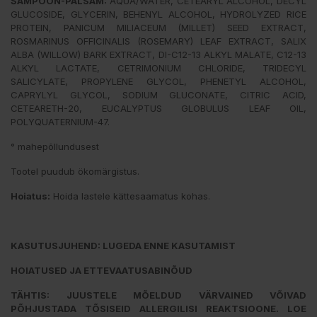
ŠAMPOON-PALSAM:
AQUA/WATER, CETEARYL ALCOHOL, DECYL
GLUCOSIDE, GLYCERIN, BEHENYL ALCOHOL, HYDROLYZED RICE
PROTEIN, PANICUM MILIACEUM (MILLET) SEED EXTRACT,
ROSMARINUS OFFICINALIS (ROSEMARY) LEAF EXTRACT, SALIX
ALBA (WILLOW) BARK EXTRACT, DI-C12-13 ALKYL MALATE, C12-13
ALKYL LACTATE, CETRIMONIUM CHLORIDE, TRIDECYL
SALICYLATE, PROPYLENE GLYCOL, PHENETYL ALCOHOL,
CAPRYLYL GLYCOL, SODIUM GLUCONATE, CITRIC ACID,
CETEARETH-20, EUCALYPTUS GLOBULUS LEAF OIL,
POLYQUATERNIUM-47.
° mahepõllundusest
Tootel puudub ökomärgistus.
Hoiatus:
Hoida lastele kättesaamatus kohas.
KASUTUSJUHEND: LUGEDA ENNE KASUTAMIST
HOIATUSED JA ETTEVAATUSABINÕUD
TÄHTIS: JUUSTELE MÕELDUD VÄRVAINED VÕIVAD
PÕHJUSTADA TÕSISEID ALLERGILISI REAKTSIOONE. LOE