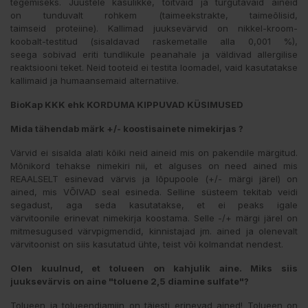
tegemiseks. Juustele kasulikke, toitvaid ja turgutavaid aineid
on tunduvalt rohkem (taimeekstrakte, taimeõlisid,
taimseid proteiine). Kallimad juuksevärvid on nikkel-kroom-
koobalt-testitud (sisaldavad raskemetalle alla 0,001 %),
seega sobivad eriti tundlikule peanahale ja väldivad allergilise
reaktsiooni teket. Neid tooteid ei testita loomadel, vaid kasutatakse
kallimaid ja humaansemaid alternatiive.
BioKap KKK ehk KORDUMA KIPPUVAD KÜSIMUSED
Mida tähendab märk +/- koostisainete nimekirjas ?
Värvid ei sisalda alati kõiki neid aineid mis on pakendile märgitud.
Mõnikord tehakse nimekiri nii, et alguses on need ained mis
REAALSELT esinevad värvis ja lõpupoole (+/- märgi järel) on
ained, mis VÕIVAD seal esineda. Selline süsteem tekitab veidi
segadust, aga seda kasutatakse, et ei peaks igale
värvitoonile erinevat nimekirja koostama. Selle -/+ märgi järel on
mitmesugused värvpigmendid, kinnistajad jm. ained ja olenevalt
värvitoonist on siis kasutatud ühte, teist või kolmandat nendest.
Olen kuulnud, et tolueen on kahjulik aine.
Miks siis
juuksevärvis on aine "toluene 2,5 diamine sulfate"?
Tolueen ja tolueendiamiin on täiesti erinevad ained! Tolueen on