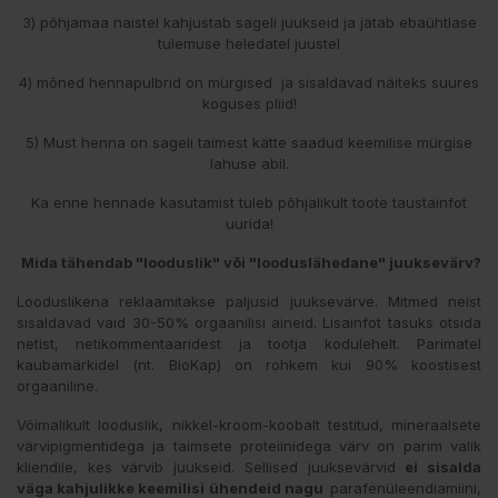
3) põhjamaa naistel kahjustab sageli juukseid ja jätab ebaühtlase
tulemuse heledatel juustel
4) mõned hennapulbrid on mürgised ja sisaldavad näiteks suures
koguses pliid!
5) Must henna on sageli taimest kätte saadud keemilise mürgise
lahuse abil.
Ka enne hennade kasutamist tuleb põhjalikult toote taustainfot
uurida!
Mida tähendab "looduslik" või "looduslähedane" juuksevärv?
Looduslikena reklaamitakse paljusid juuksevärve. Mitmed neist
sisaldavad vaid 30-50% orgaanilisi aineid. Lisainfot tasuks otsida
netist, netikommentaaridest ja tootja kodulehelt. Parimatel
kaubamärkidel (nt. BioKap) on rohkem kui 90% koostisest
orgaaniline.
Võimalikult looduslik, nikkel-kroom-koobalt testitud, mineraalsete
värvipigmentidega ja taimsete proteiinidega värv on parim valik
kliendile, kes värvib juukseid. Sellised juuksevärvid
ei sisalda
väga kahjulikke keemilisi ühendeid nagu
parafenüleendiamiini,