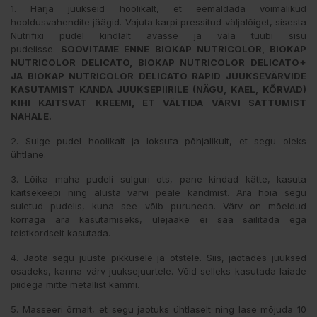
1. Harja juukseid hoolikalt, et eemaldada võimalikud
hooldusvahendite jäägid. Vajuta karpi pressitud väljalõiget, sisesta
Nutrifixi pudel kindlalt avasse ja vala tuubi sisu
pudelisse.
SOOVITAME ENNE BIOKAP NUTRICOLOR, BIOKAP
NUTRICOLOR DELICATO, BIOKAP NUTRICOLOR DELICATO+
JA BIOKAP NUTRICOLOR DELICATO RAPID JUUKSEVÄRVIDE
KASUTAMIST KANDA JUUKSEPIIRILE (NÄGU, KAEL, KÕRVAD)
KIHI KAITSVAT KREEMI, ET VÄLTIDA VÄRVI SATTUMIST
NAHALE.
2. Sulge pudel hoolikalt ja loksuta põhjalikult, et segu oleks
ühtlane.
3. Lõika maha pudeli sulguri ots, pane kindad kätte, kasuta
kaitsekeepi ning alusta värvi peale kandmist. Ära hoia segu
suletud pudelis, kuna see võib puruneda. Värv on mõeldud
korraga ära kasutamiseks, ülejääke ei saa säilitada ega
teistkordselt kasutada.
4. Jaota segu juuste pikkusele ja otstele. Siis, jaotades juuksed
osadeks, kanna värv juuksejuurtele. Võid selleks kasutada laiade
piidega mitte metallist kammi.
5. Masseeri õrnalt, et segu jaotuks ühtlaselt ning lase mõjuda 10