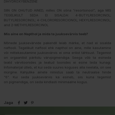
DIHYDROXYBENZENE
SIIN ON OHUTUD AINED, milles ON sõna “resortsinool”, aga MIS
TEGELIKULT SEDA EI SISALDA: 4-BUTYLRESORCINOL;
BUTYLRESORCINOL; 4-CHLORORESORCIONOL; HEXYLRESORCINOL;
and 2-METHYLRESORCINOL
Mis aine on Napthol ja mida ta juuksevärvis teeb?
Mõnede juuksevärvide pakendil leiab märke, et nad ei sisalda
naftooli. Tegelikult naftool ehk napthol on aine, mille kasutamine
või mittekasutamine juuksevärvis ei oma erilist tähtsust. Tegemist
on orgaanilist päritolu värvpigmendiga. Seega võb ta esineda
teatd värvitoonides ja teatud toonides ei esine teda kunagi.
Infomaterjal ütleb, et kui seda suures koguses alla neelata, on see
mürgine. Kahjulike ainete nimistus saab ta neutraalse hinde
"6". Kui seda juuksevärvis ka esineb, siis kuna tegemist
on pigmendiga, on seda kindlasti minimaalne kogus.
Jaga