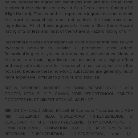
below represents ingredient synonyms that are the actual toxic
resorcinol ingredients and have a Skin Deep Hazard Rating of 9
(High Hazard). The second list represents ingredients that contain
the word resorcinol but does not contain the toxic resorcinol
ingredients. All of these ingredients have a Skin Deep Hazard
Rating of 2 or less and most of them have a Hazard Rating of 0. "
Resorcinol provides an inexpensive color coupler that oxidize with
hydrogen peroxide to provide a permanent color effect.
Resorcinol is generally used to create more yellow tones. Many of
the other non-toxic ingredients can be used as a highly effect
and very safe substitute for resorcinol in hair color, but are often
not used because these non-toxic substitutes are generally much
more expensive, difficult to procure and stabilize.
SEEGA, MÕNEDES NIMEDES ON SÕNA "RESORTSINOOL" AGA
TOOTES SEDA EI OLE. SAMAS VÕIB RESORTSINOOL ESINEDA
TOODETES NII, ET NIMEST SEDA VÄLJA EI LOE!
SIIN ON OHTLIKUD AINED, MILLES EI OLE sõna “resortsinool”, AGA
MIS TEGELIKULT SEDA SISALDAVAD: 1,3-BENZENEDIOL; CI
DEVELOPER 4; M-DIHYDROXYBENZENE; M-HYDROQUINONE; 3-
HYDROXYPHENOL; OXIDATION BASE 31; M-PHENYLENEDIOL;
RESORCIN; 1,3BENZENEDIOL; 1,3-BENZENEDIOL; and 1,3-