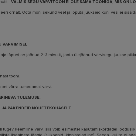
nutit.
VALMIS SEGU VÄRVITOON EI OLE SAMA TOONIGA, MIS ON 
seeri õrnalt. Oota mõni sekund veel ja loputa juukseid kuni vesi ei sisal
 VÄRVIMISEL
juaja lõpuni on jäänud 2-3 minutit, jaota ülejäänud värvisegu juukse pikku
nast tooni.
ooni võrra tumedamat värvi.
ERINEVA TULEMUSE.
D JA PAKENDEID NÕUETEKOHASELT.
l tugev keemiline värv, siis võib esimestel kasutamiskordadel looduslik
iliste lisaainete jäägid (silikoonid, kinnistajad jne). Seega, kui te ei 