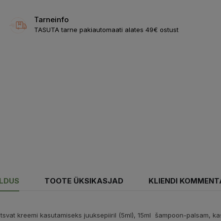
Tarneinfo
TASUTA tarne pakiautomaati alates 49€ ostust
ELDUS
TOOTE ÜKSIKASJAD
KLIENDI KOMMENT
itsvat kreemi kasutamiseks juuksepiiril (5ml), 15ml šampoon-palsam, kas