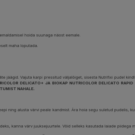
a eemaldamisel hoida suunaga näost eemale.
heselt maha loputada.
 jäägid. Vajuta karpi pressitud väljalõiget, sisesta Nutrifixi pudel kind
RICOLOR DELICATO+ JA BIOKAP NUTRICOLOR DELICATO RAPID 
ATTUMIST NAHALE.
.
ekeepi ning alusta värvi peale kandmist. Ära hoia segu suletud pudelis,
adeks, kanna värv juuksejuurtele. Võid selleks kasutada laiade piidega mi