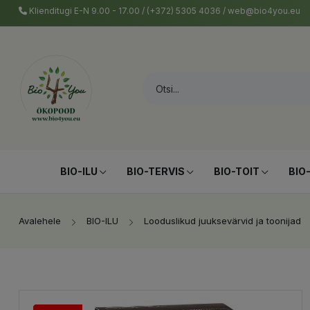
Klienditugi E-N 9.00 - 17.00 / (+372) 5305 4036 / web@bio4you.eu
BIO-ILU
BIO-TERVIS
BIO-TOIT
BIO
Avalehele
BIO-ILU
Looduslikud juuksevärvid ja toonijad