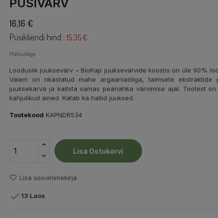
PÜSIVÄRV
16,16 €
Püsikliendi hind :
15.35 €
Maksudega
Looduslik juuksevärv – BioKap juuksevärvide koostis on üle 90% lood
Valem on rikastatud mahe argaaniaõliga, taimsete ekstraktide j
juuksekarva ja kaitsta samas peanahka värvimise ajal. Tootest on e
kahjulikud ained. Katab ka hallid juuksed.
Tootekood
KAPNDR534
Lisa Ostukorvi
Lisa soovinimekirja

13 Laos