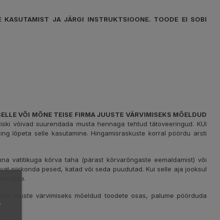
E KASUTAMIST JA JÄRGI INSTRUKTSIOONE. TOODE EI SOBI
 SELLE VÕI MÕNE TEISE FIRMA JUUSTE VÄRVIMISEKS MÕELDUD
ariski võivad suurendada musta hennaga tehtud tätoveeringud. KUI
 lõpeta selle kasutamine. Hingamisraskuste korral pöördu arsti
na vatitikuga kõrva taha (pärast kõrvarõngaste eemaldamist) või
avat piirkonda pesed, katad või seda puudutad. Kui selle aja jooksul
loogiga.
dlikkust juuste värvimiseks mõeldud toodete osas, palume pöörduda
,