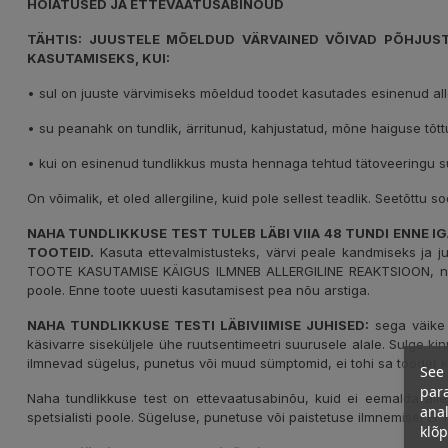
HOIATUSED JA ETTEVAATUSABINÕUD
TÄHTIS: JUUSTELE MÕELDUD VÄRVAINED VÕIVAD PÕHJUSTA
KASUTAMISEKS, KUI:
• sul on juuste värvimiseks mõeldud toodet kasutades esinenud alle
• su peanahk on tundlik, ärritunud, kahjustatud, mõne haiguse tõtt
• kui on esinenud tundlikkus musta hennaga tehtud tätoveeringu s
On võimalik, et oled allergiline, kuid pole sellest teadlik. Seetõttu
NAHA TUNDLIKKUSE TEST TULEB LÄBI VIIA 48 TUNDI ENNE I
TOOTEID.
Kasuta ettevalmistusteks, värvi peale kandmiseks ja j
TOOTE KASUTAMISE KÄIGUS ILMNEB ALLERGILINE REAKTSIOON, näitek
poole. Enne toote uuesti kasutamisest pea nõu arstiga.
NAHA TUNDLIKKUSE TESTI LÄBIVIIMISE JUHISED:
sega väike 
käsivarre siseküljele ühe ruutsentimeetri suurusele alale. Sulge ki
ilmnevad sügelus, punetus või muud sümptomid, ei tohi sa toodet
See 
para
Naha tundlikkuse test on ettevaatusabinõu, kuid ei eemalda aller
anal
spetsialisti poole. Sügeluse, punetuse või paistetuse ilmnemisel
klõ