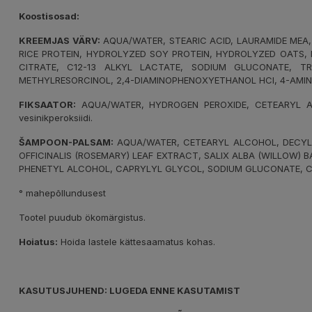
Koostisosad:
KREEMJAS VÄRV:
AQUA/WATER, STEARIC ACID, LAURAMIDE MEA,
RICE PROTEIN, HYDROLYZED SOY PROTEIN, HYDROLYZED OATS, M
CITRATE, C12-13 ALKYL LACTATE, SODIUM GLUCONATE, TR
METHYLRESORCINOL, 2,4-DIAMINOPHENOXYETHANOL HCI, 4-AMIN
FIKSAATOR:
AQUA/WATER, HYDROGEN PEROXIDE, CETEARYL ALC
vesinikperoksiidi.
ŠAMPOON-PALSAM:
AQUA/WATER, CETEARYL ALCOHOL, DECYL 
OFFICINALIS (ROSEMARY) LEAF EXTRACT, SALIX ALBA (WILLOW) 
PHENETYL ALCOHOL, CAPRYLYL GLYCOL, SODIUM GLUCONATE, CI
° mahepõllundusest
Tootel puudub ökomärgistus.
Hoiatus:
Hoida lastele kättesaamatus kohas.
KASUTUSJUHEND: LUGEDA ENNE KASUTAMIST