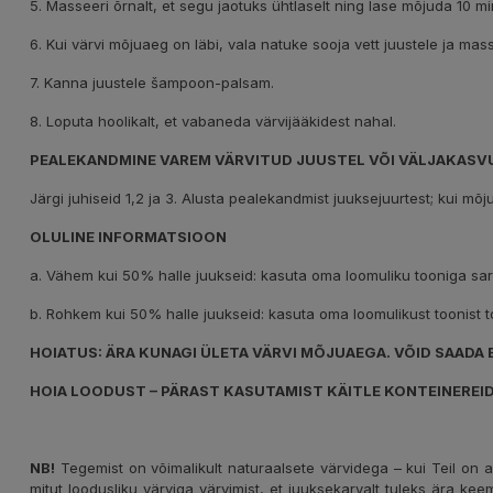
5. Masseeri õrnalt, et segu jaotuks ühtlaselt ning lase mõjuda 10 mi
6. Kui värvi mõjuaeg on läbi, vala natuke sooja vett juustele ja mas
7. Kanna juustele šampoon-palsam.
8. Loputa hoolikalt, et vabaneda värvijääkidest nahal.
PEALEKANDMINE VAREM VÄRVITUD JUUSTEL VÕI VÄLJAKASVU
Järgi juhiseid 1,2 ja 3. Alusta pealekandmist juuksejuurtest; kui mõ
OLULINE INFORMATSIOON
a. Vähem kui 50% halle juukseid: kasuta oma loomuliku tooniga sar
b. Rohkem kui 50% halle juukseid: kasuta oma loomulikust toonist t
HOIATUS: ÄRA KUNAGI ÜLETA VÄRVI MÕJUAEGA. VÕID SAADA 
HOIA LOODUST – PÄRAST KASUTAMIST KÄITLE KONTEINEREI
NB!
Tegemist on võimalikult naturaalsete värvidega – kui Teil on al
mitut loodusliku värviga värvimist, et juuksekarvalt tuleks ära keem