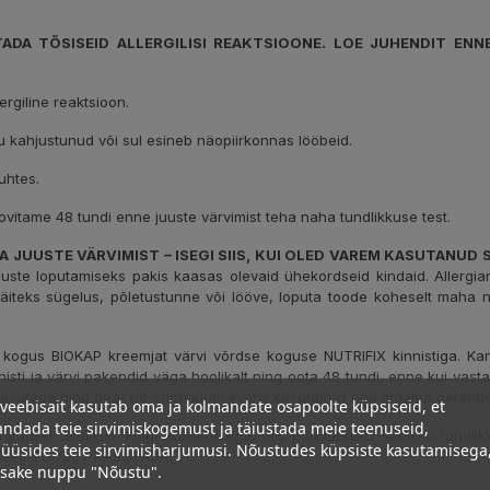
DA TÕSISEID ALLERGILISI REAKTSIOONE. LOE JUHENDIT ENN
rgiline reaktsioon.
u kahjustunud või sul esineb näopiirkonnas lööbeid.
uhtes.
 soovitame 48 tundi enne juuste värvimist teha naha tundlikkuse test.
GA JUUSTE VÄRVIMIST – ISEGI SIIS, KUI OLED VAREM KASUTANUD
uuste loputamiseks pakis kaasas olevaid ühekordseid kindaid. Allergi
s sügelus, põletustunne või lööve, loputa toode koheselt maha ning
kogus BIOKAP kreemjat värvi võrdse koguse NUTRIFIX kinnistiga. Kan
nnisti ja värvi pakendid väga hoolikalt ning oota 48 tundi, enne kui vast
 kasutada ning peaksid enne juuksevärvi kasutamist nõu pidama dermato
veebisait kasutab oma ja kolmandate osapoolte küpsiseid, et
ndada teie sirvimiskogemust ja täiustada meie teenuseid,
giariski täielikult. Kõigi küsimustega, mis puudutavad isiklikku tun
üüsides teie sirvimisharjumusi. Nõustudes küpsiste kasutamisega
 EI TOHI TOODET KASUTADA.
psake nuppu "Nõustu".