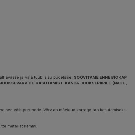
lalt avasse ja vala tuubi sisu pudelisse.
SOOVITAME ENNE BIOKAP
JUUKSEVÄRVIDE KASUTAMIST KANDA JUUKSEPIIRILE (NÄGU,
 kuna see võib puruneda. Värv on mõeldud korraga ära kasutamiseks,
tte metallist kammi.