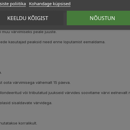
iste poliitika
Kohandage küpsised
e või silma, loputa koheselt ohtra veega.
KEELDU KÕIGIST
NÕUSTUN
ib lõppeda pimedaks jäämisega.
 muu värvimiseks peale juuste.
äätsede kasutajad peaksid need enne loputamist eemaldama.
.
ist oota värvimisega vähemalt 15 päeva.
 Blondeeritud või triibutatud juukseid värvides soovitame värvi eelnevalt
olasid sisaldavate värvidega.
utatakse korralikult.