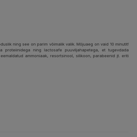
uslik ning see on parim võimalik valik. Mõjuaeg on vaid 10 minutit!
a proteiinidega ning lactosafe puuviljahapetega, et tugevdada
emaldatud ammoniaak, resortsinool, silikoon, parabeenid jt. eriti