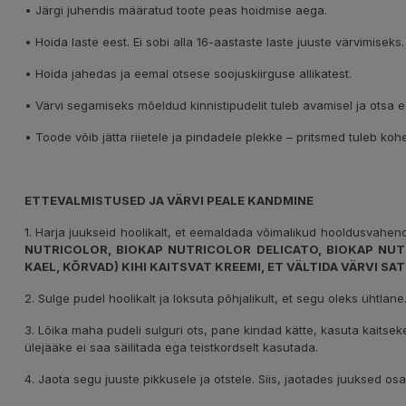
• Järgi juhendis määratud toote peas hoidmise aega.
• Hoida laste eest. Ei sobi alla 16-aastaste laste juuste värvimiseks.
• Hoida jahedas ja eemal otsese soojuskiirguse allikatest.
• Värvi segamiseks mõeldud kinnistipudelit tuleb avamisel ja ots
• Toode võib jätta riietele ja pindadele plekke – pritsmed tuleb ko
ETTEVALMISTUSED JA VÄRVI PEALE KANDMINE
1. Harja juukseid hoolikalt, et eemaldada võimalikud hooldusvahendite
NUTRICOLOR, BIOKAP NUTRICOLOR DELICATO, BIOKAP NUT
KAEL, KÕRVAD) KIHI KAITSVAT KREEMI, ET VÄLTIDA VÄRVI S
2. Sulge pudel hoolikalt ja loksuta põhjalikult, et segu oleks ühtlane
3. Lõika maha pudeli sulguri ots, pane kindad kätte, kasuta kaits
ülejääke ei saa säilitada ega teistkordselt kasutada.
4. Jaota segu juuste pikkusele ja otstele. Siis, jaotades juuksed os