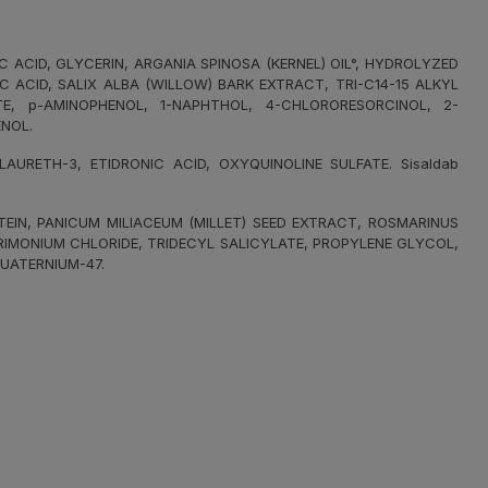
ACID, GLYCERIN, ARGANIA SPINOSA (KERNEL) OIL°, HYDROLYZED
 ACID, SALIX ALBA (WILLOW) BARK EXTRACT, TRI-C14-15 ALKYL
E, p-AMINOPHENOL, 1-NAPHTHOL, 4-CHLORORESORCINOL, 2-
NOL.
RETH-3, ETIDRONIC ACID, OXYQUINOLINE SULFATE. Sisaldab
IN, PANICUM MILIACEUM (MILLET) SEED EXTRACT, ROSMARINUS
TRIMONIUM CHLORIDE, TRIDECYL SALICYLATE, PROPYLENE GLYCOL,
UATERNIUM-47.