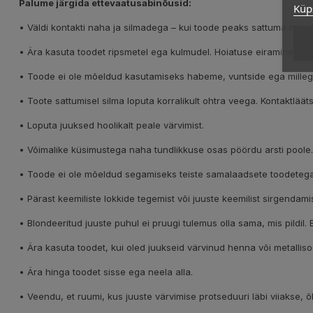
Palume järgida ettevaatusabinõusid:
Küps
• Väldi kontakti naha ja silmadega – kui toode peaks sattuma nahal
• Ära kasuta toodet ripsmetel ega kulmudel. Hoiatuse eiramine võ
• Toode ei ole mõeldud kasutamiseks habeme, vuntside ega millegi
• Toote sattumisel silma loputa korralikult ohtra veega. Kontaktl
• Loputa juuksed hoolikalt peale värvimist.
• Võimalike küsimustega naha tundlikkuse osas pöördu arsti poole.
• Toode ei ole mõeldud segamiseks teiste samalaadsete toodetega
• Pärast keemiliste lokkide tegemist või juuste keemilist sirgendam
• Blondeeritud juuste puhul ei pruugi tulemus olla sama, mis pildil.
• Ära kasuta toodet, kui oled juukseid värvinud henna või metalliso
• Ära hinga toodet sisse ega neela alla.
• Veendu, et ruumi, kus juuste värvimise protseduuri läbi viiakse, õh