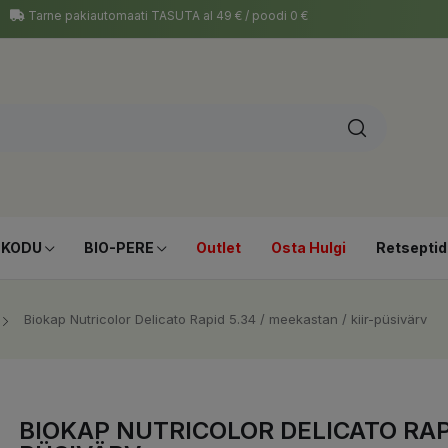
Tarne pakiautomaati TASUTA al 49 € / poodi 0 €
-KODU
BIO-PERE
Outlet
Osta Hulgi
Retseptid
Biokap Nutricolor Delicato Rapid 5.34 / meekastan / kiir-püsivärv
BIOKAP NUTRICOLOR DELICATO RAPI