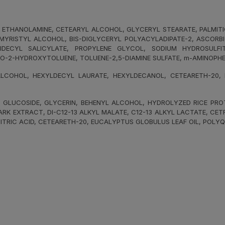
 ETHANOLAMINE, CETEARYL ALCOHOL, GLYCERYL STEARATE, PALMITIC 
YRISTYL ALCOHOL, BIS-DIGLYCERYL POLYACYLADIPATE-2, ASCORBIC
IDECYL SALICYLATE, PROPYLENE GLYCOL, SODIUM HYDROSULFIT
O-2-HYDROXYTOLUENE, TOLUENE-2,5-DIAMINE SULFATE, m-AMINOPHE
OHOL, HEXYLDECYL LAURATE, HEXYLDECANOL, CETEARETH-20, LAU
GLUCOSIDE, GLYCERIN, BEHENYL ALCOHOL, HYDROLYZED RICE PROTE
BARK EXTRACT, DI-C12-13 ALKYL MALATE, C12-13 ALKYL LACTATE, CE
TRIC ACID, CETEARETH-20, EUCALYPTUS GLOBULUS LEAF OIL, POLYQ