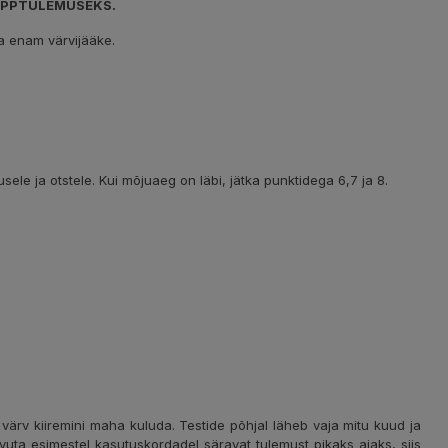
LÕPPTULEMUSEKS.
da enam värvijääke.
sele ja otstele. Kui mõjuaeg on läbi, jätka punktidega 6,7 ja 8.
 värv kiiremini maha kuluda. Testide põhjal läheb vaja mitu kuud ja
saavuta esimestel kasutuskordadel säravat tulemust pikaks ajaks, siis