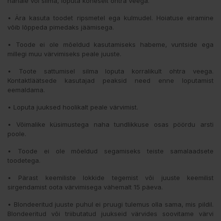
nahale või silma, loputa koheselt ohtra veega.
• Ära kasuta toodet ripsmetel ega kulmudel. Hoiatuse eiramine
võib lõppeda pimedaks jäämisega.
• Toode ei ole mõeldud kasutamiseks habeme, vuntside ega
millegi muu värvimiseks peale juuste.
• Toote sattumisel silma loputa korralikult ohtra veega.
Kontaktläätsede kasutajad peaksid need enne loputamist
eemaldama.
• Loputa juuksed hoolikalt peale värvimist.
• Võimalike küsimustega naha tundlikkuse osas pöördu arsti
poole.
• Toode ei ole mõeldud segamiseks teiste samalaadsete
toodetega.
• Pärast keemiliste lokkide tegemist või juuste keemilist
sirgendamist oota värvimisega vähemalt 15 päeva.
• Blondeeritud juuste puhul ei pruugi tulemus olla sama, mis pildil.
Blondeeritud või triibutatud juukseid värvides soovitame värvi