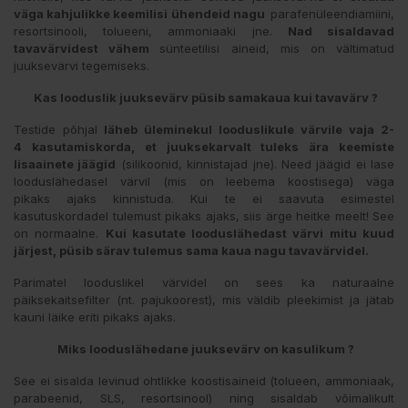
väga kahjulikke keemilisi ühendeid nagu
parafenüleendiamiini,
resortsinooli, tolueeni, ammoniaaki jne.
Nad sisaldavad
tavavärvidest vähem
sünteetilisi aineid, mis on vältimatud
juuksevärvi tegemiseks.
Kas looduslik juuksevärv püsib samakaua kui tavavärv ?
Testide põhjal
läheb üleminekul looduslikule värvile vaja 2-
4 kasutamiskorda, et juuksekarvalt tuleks ära keemiste
lisaainete jäägid
(silikoonid, kinnistajad jne). Need jäägid ei lase
looduslähedasel värvil (mis on leebema koostisega) väga
pikaks ajaks kinnistuda. Kui te ei saavuta esimestel
kasutuskordadel tulemust pikaks ajaks, siis ärge heitke meelt! See
on normaalne.
Kui kasutate looduslähedast värvi mitu kuud
järjest, püsib särav tulemus sama kaua nagu tavavärvidel.
Parimatel looduslikel värvidel on sees ka naturaalne
päiksekaitsefilter (nt. pajukoorest), mis väldib pleekimist ja jätab
kauni läike eriti pikaks ajaks.
Miks looduslähedane juuksevärv on kasulikum ?
See ei sisalda levinud ohtlikke koostisaineid (tolueen, ammoniaak,
parabeenid, SLS, resortsinool) ning sisaldab võimalikult