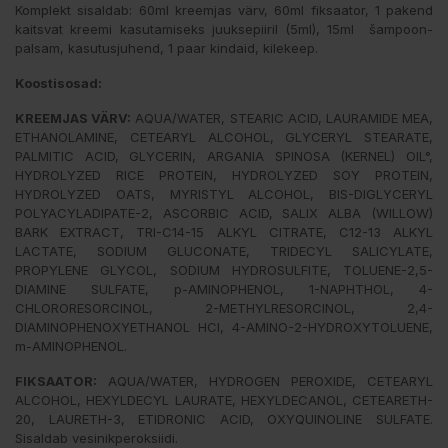
Komplekt sisaldab: 60ml kreemjas värv, 60ml fiksaator, 1 pakend
kaitsvat kreemi kasutamiseks juuksepiiril (5ml), 15ml šampoon-
palsam, kasutusjuhend, 1 paar kindaid, kilekeep.
Koostisosad:
KREEMJAS VÄRV:
AQUA/WATER, STEARIC ACID, LAURAMIDE MEA,
ETHANOLAMINE, CETEARYL ALCOHOL, GLYCERYL STEARATE,
PALMITIC ACID, GLYCERIN, ARGANIA SPINOSA (KERNEL) OIL°,
HYDROLYZED RICE PROTEIN, HYDROLYZED SOY PROTEIN,
HYDROLYZED OATS, MYRISTYL ALCOHOL, BIS-DIGLYCERYL
POLYACYLADIPATE-2, ASCORBIC ACID, SALIX ALBA (WILLOW)
BARK EXTRACT, TRI-C14-15 ALKYL CITRATE, C12-13 ALKYL
LACTATE, SODIUM GLUCONATE, TRIDECYL SALICYLATE,
PROPYLENE GLYCOL, SODIUM HYDROSULFITE, TOLUENE-2,5-
DIAMINE SULFATE, p-AMINOPHENOL, 1-NAPHTHOL, 4-
CHLORORESORCINOL, 2-METHYLRESORCINOL, 2,4-
DIAMINOPHENOXYETHANOL HCI, 4-AMINO-2-HYDROXYTOLUENE,
m-AMINOPHENOL.
FIKSAATOR:
AQUA/WATER, HYDROGEN PEROXIDE, CETEARYL
ALCOHOL, HEXYLDECYL LAURATE, HEXYLDECANOL, CETEARETH-
20, LAURETH-3, ETIDRONIC ACID, OXYQUINOLINE SULFATE.
Sisaldab vesinikperoksiidi.