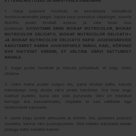
ETTEVALMISTUSED JA VÄRVI PEALE KANDMINE
1. Harja juukseid hoolikalt, et eemaldada võimalikud
hooldusvahendite jäägid. Vajuta karpi pressitud väljalõiget, sisesta
Nutrifixi pudel kindlalt avasse ja vala tuubi sisu
pudelisse.
SOOVITAME ENNE BIOKAP NUTRICOLOR, BIOKAP
NUTRICOLOR DELICATO, BIOKAP NUTRICOLOR DELICATO+
JA BIOKAP NUTRICOLOR DELICATO RAPID JUUKSEVÄRVIDE
KASUTAMIST KANDA JUUKSEPIIRILE (NÄGU, KAEL, KÕRVAD)
KIHI KAITSVAT KREEMI, ET VÄLTIDA VÄRVI SATTUMIST
NAHALE.
2. Sulge pudel hoolikalt ja loksuta põhjalikult, et segu oleks
ühtlane.
3. Lõika maha pudeli sulguri ots, pane kindad kätte, kasuta
kaitsekeepi ning alusta värvi peale kandmist. Ära hoia segu
suletud pudelis, kuna see võib puruneda. Värv on mõeldud
korraga ära kasutamiseks, ülejääke ei saa säilitada ega
teistkordselt kasutada.
4. Jaota segu juuste pikkusele ja otstele. Siis, jaotades juuksed
osadeks, kanna värv juuksejuurtele. Võid selleks kasutada laiade
piidega mitte metallist kammi.