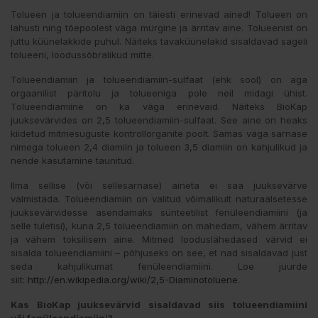
Tolueen ja tolueendiamiin on täiesti erinevad ained! Tolueen on
lahusti ning tõepoolest väga mürgine ja ärritav aine. Tolueenist on
juttu küünelakkide puhul. Näiteks tavaküünelakid sisaldavad sageli
tolueeni, loodussõbralikud mitte.
Tolueendiamiin ja tolueendiamiin-sulfaat (ehk sool) on aga
orgaanilist päritolu ja tolueeniga pole neil midagi ühist.
Tolueendiamiine on ka väga erinevaid. Näiteks BioKap
juuksevärvides on 2,5 tolueendiamiin-sulfaat. See aine on heaks
kiidetud mitmesuguste kontrollorganite poolt. Samas väga sarnase
nimega tolueen 2,4 diamiin ja tolueen 3,5 diamiin on kahjulikud ja
nende kasutamine taunitud.
Ilma sellise (või sellesarnase) aineta ei saa juuksevärve
valmistada. Tolueendiamiin on valitud võimalikult naturaalsetesse
juuksevärvidesse asendamaks sünteetilist fenüleendiamiini (ja
selle tuletisi), kuna 2,5 tolueendiamiin on mahedam, vähem ärritav
ja vähem toksilisem aine. Mitmed looduslähedased värvid ei
sisalda tolueendiamiini – põhjuseks on see, et nad sisaldavad just
seda kahjulikumat fenüleendiamiini. Loe juurde
siit:
http://en.wikipedia.org/wiki/2,5-Diaminotoluene
.
Kas BioKap juuksevärvid sisaldavad siis
tolueendiamiini
või
fenüleendiamiini?