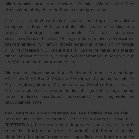
jälle tegemist sarnaste nimetustega. Keemias võib olla vahe ühes
tähes või numbris, et saada hoopis teistsugune aine.
Chloro ja methylresortsinooli puhul on tegu mineraalsete
värvipigmentidega. Et täitsa rahulik olla, vaatame koostisainete
tabelist hinnangut neile ainetele. 10 palli süsteemis
saab resortsinool hindeks "9" aga chloro ja methylresortsinool
saavad hindeks "5" (antud tabelis kahjulikud aineid on hinnetega
7-10, neutraalsed 5-6, kasulikud 1-4). Üks teine tabel, mis märgib
ainete ärritavust nahale, hindab aga resortsinooli hindega "9" ja
kloro/metüülresortsinooli hindega "0-2".
Mineraalsed värvpigmendid on näiteks veel ka selliste nimedega:
HC Yellow 2, HC Red 3, 2-Amino-4-Hydroxyethylamino-Anisole, 4-
Amino-Hydroxytoluene, M-aminophenol, 2-Methly Resorcinol, P-
Aminophenol. Selliste nimede leidmisel ärge kahtlustage midagi
halba ja lisaks sisaldavad juuksevärvid neid pigmente ka
kaduvväikses osas.
Hea selgituse annab teemale ka see inglise keelne lõik:
"
Because the word “resorcinol” refers to a chemical base (1,3-
BENZENEDIOL), there are several ingredients that may be used in
cosmetics that has the word “resorcinol” in it. Because of this,
identifying the specific resorcinol ingredient that is toxic can be