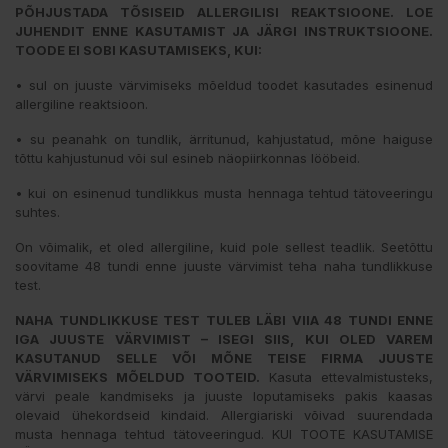
PÕHJUSTADA TÕSISEID ALLERGILISI REAKTSIOONE. LOE
JUHENDIT ENNE KASUTAMIST JA JÄRGI INSTRUKTSIOONE.
TOODE EI SOBI KASUTAMISEKS, KUI:
• sul on juuste värvimiseks mõeldud toodet kasutades esinenud
allergiline reaktsioon.
• su peanahk on tundlik, ärritunud, kahjustatud, mõne haiguse
tõttu kahjustunud või sul esineb näopiirkonnas lööbeid.
• kui on esinenud tundlikkus musta hennaga tehtud tätoveeringu
suhtes.
On võimalik, et oled allergiline, kuid pole sellest teadlik. Seetõttu
soovitame 48 tundi enne juuste värvimist teha naha tundlikkuse
test.
NAHA TUNDLIKKUSE TEST TULEB LÄBI VIIA 48 TUNDI ENNE
IGA JUUSTE VÄRVIMIST – ISEGI SIIS, KUI OLED VAREM
KASUTANUD SELLE VÕI MÕNE TEISE FIRMA JUUSTE
VÄRVIMISEKS MÕELDUD TOOTEID.
Kasuta ettevalmistusteks,
värvi peale kandmiseks ja juuste loputamiseks pakis kaasas
olevaid ühekordseid kindaid. Allergiariski võivad suurendada
musta hennaga tehtud tätoveeringud. KUI TOOTE KASUTAMISE