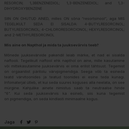
RESORCIN; 1,3BENZENEDIOL; 1,3-BENZENEDIOL; and 1,3-
DIHYDROXYBENZENE
SIIN ON OHUTUD AINED, milles ON sõna “resortsinool”, aga MIS
TEGELIKULT SEDA EI SISALDA: 4-BUTYLRESORCINOL;
BUTYLRESORCINOL; 4-CHLORORESORCIONOL; HEXYLRESORCINOL;
and 2-METHYLRESORCINOL
Mis aine on Napthol ja mida ta juuksevärvis teeb?
Mõnede juuksevärvide pakendil leiab märke, et nad ei sisalda
naftooli. Tegelikult naftool ehk napthol on aine, mille kasutamine
või mittekasutamine juuksevärvis ei oma erilist tähtsust. Tegemist
on orgaanilist päritolu värvpigmendiga. Seega võb ta esineda
teatd värvitoonides ja teatud toonides ei esine teda kunagi.
Infomaterjal ütleb, et kui seda suures koguses alla neelata, on see
mürgine. Kahjulike ainete nimistus saab ta neutraalse hinde
"6". Kui seda juuksevärvis ka esineb, siis kuna tegemist
on pigmendiga, on seda kindlasti minimaalne kogus.
Jaga