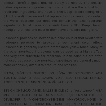
difficult. Here’s a guide that will surely be helpful. The first list
below represents ingredient synonyms that are the actual toxic
resorcinol ingredients and have a Skin Deep Hazard Rating of 9
(High Hazard). The second list represents ingredients that contain
the word resorcinol but does not contain the toxic resorcinol
ingredients. All of these ingredients have a Skin Deep Hazard
Rating of 2 or less and most of them have a Hazard Rating of 0. "
Resorcinol provides an inexpensive color coupler that oxidize with
hydrogen peroxide to provide a permanent color effect.
Resorcinol is generally used to create more yellow tones. Many of
the other non-toxic ingredients can be used as a highly effect
and very safe substitute for resorcinol in hair color, but are often
not used because these non-toxic substitutes are generally much
more expensive, difficult to procure and stabilize.
SEEGA, MÕNEDES NIMEDES ON SÕNA "RESORTSINOOL" AGA
TOOTES SEDA EI OLE. SAMAS VÕIB RESORTSINOOL ESINEDA
TOODETES NII, ET NIMEST SEDA VÄLJA EI LOE!
SIIN ON OHTLIKUD AINED, MILLES EI OLE sõna “resortsinool”, AGA
MIS TEGELIKULT SEDA SISALDAVAD: 1,3-BENZENEDIOL; CI
DEVELOPER 4; M-DIHYDROXYBENZENE; M-HYDROQUINONE; 3-
HYDROXYPHENOL; OXIDATION BASE 31; M-PHENYLENEDIOL;