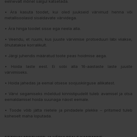
eelnevalt mõnel salgul katsetada.
• Ära kasuta toodet, kui oled juukseid värvinud henna või
metallisoolasid sisaldavate värvidega.
• Ära hinga toodet sisse ega neela alla.
• Veendu, et ruumi, kus juuste värvimise protseduuri läbi viiakse,
õhutatakse korralikult.
• Järgi juhendis määratud toote peas hoidmise aega.
• Hoida laste eest. Ei sobi alla 16-aastaste laste juuste
värvimiseks.
• Hoida jahedas ja eemal otsese soojuskiirguse allikatest.
• Värvi segamiseks mõeldud kinnistipudelit tuleb avamisel ja otsa
eemaldamisel hoida suunaga näost eemale.
• Toode võib jätta riietele ja pindadele plekke – pritsmed tuleb
koheselt maha loputada.