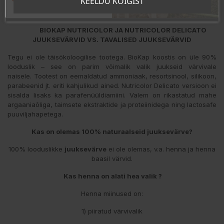
KEELDU KÕIGIST
BIOKAP NUTRICOLOR JA NUTRICOLOR DELICATO
JUUKSEVÄRVID
VS. TAVALISED JUUKSEVÄRVID
Tegu ei ole täisökoloogilise tootega. BioKap koostis on üle 90%
looduslik – see on parim võimalik valik juukseid värvivale
naisele. Tootest on eemaldatud ammoniaak, resortsinool, silikoon,
parabeenid jt. eriti kahjulikud ained. Nutricolor Delicato versioon ei
sisalda lisaks ka parafenüüldiamiini. Valem on rikastatud mahe
argaaniaõliga, taimsete ekstraktide ja proteiinidega ning lactosafe
puuviljahapetega.
Kas on olemas 100% naturaalseid juuksevärve?
100% looduslikke
juuksevärve
ei ole olemas, v.a. henna ja henna
baasil värvid.
Kas henna on alati hea valik ?
Henna miinused on:
1) piiratud värvivalik