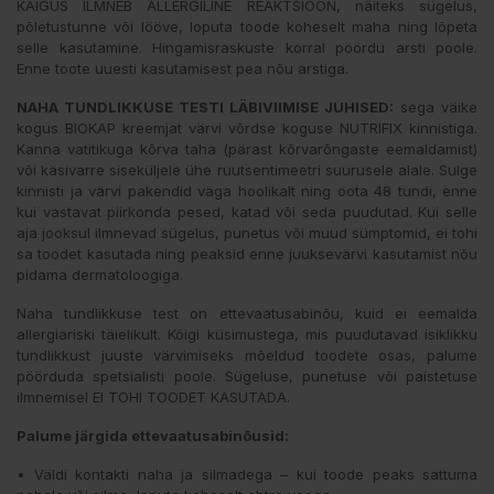
KÄIGUS ILMNEB ALLERGILINE REAKTSIOON, näiteks sügelus,
põletustunne või lööve, loputa toode koheselt maha ning lõpeta
selle kasutamine. Hingamisraskuste korral pöördu arsti poole.
Enne toote uuesti kasutamisest pea nõu arstiga.
NAHA TUNDLIKKUSE TESTI LÄBIVIIMISE JUHISED:
sega väike
kogus BIOKAP kreemjat värvi võrdse koguse NUTRIFIX kinnistiga.
Kanna vatitikuga kõrva taha (pärast kõrvarõngaste eemaldamist)
või käsivarre siseküljele ühe ruutsentimeetri suurusele alale. Sulge
kinnisti ja värvi pakendid väga hoolikalt ning oota 48 tundi, enne
kui vastavat piirkonda pesed, katad või seda puudutad. Kui selle
aja jooksul ilmnevad sügelus, punetus või muud sümptomid, ei tohi
sa toodet kasutada ning peaksid enne juuksevärvi kasutamist nõu
pidama dermatoloogiga.
Naha tundlikkuse test on ettevaatusabinõu, kuid ei eemalda
allergiariski täielikult. Kõigi küsimustega, mis puudutavad isiklikku
tundlikkust juuste värvimiseks mõeldud toodete osas, palume
pöörduda spetsialisti poole. Sügeluse, punetuse või paistetuse
ilmnemisel EI TOHI TOODET KASUTADA.
Palume järgida ettevaatusabinõusid:
• Väldi kontakti naha ja silmadega – kui toode peaks sattuma