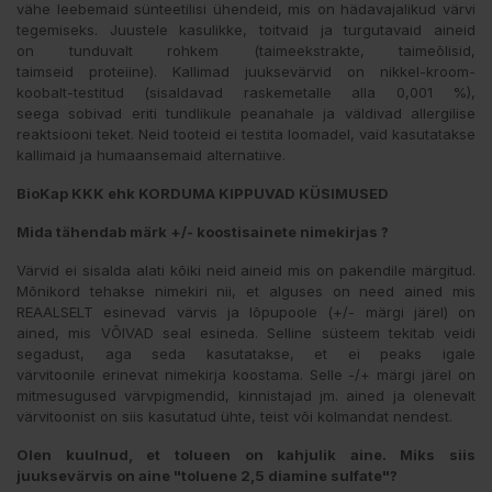
vähe leebemaid sünteetilisi ühendeid, mis on hädavajalikud värvi
tegemiseks. Juustele kasulikke, toitvaid ja turgutavaid aineid
on tunduvalt rohkem (taimeekstrakte, taimeõlisid,
taimseid proteiine). Kallimad juuksevärvid on nikkel-kroom-
koobalt-testitud (sisaldavad raskemetalle alla 0,001 %),
seega sobivad eriti tundlikule peanahale ja väldivad allergilise
reaktsiooni teket. Neid tooteid ei testita loomadel, vaid kasutatakse
kallimaid ja humaansemaid alternatiive.
BioKap KKK ehk KORDUMA KIPPUVAD KÜSIMUSED
Mida tähendab märk +/- koostisainete nimekirjas ?
Värvid ei sisalda alati kõiki neid aineid mis on pakendile märgitud.
Mõnikord tehakse nimekiri nii, et alguses on need ained mis
REAALSELT esinevad värvis ja lõpupoole (+/- märgi järel) on
ained, mis VÕIVAD seal esineda. Selline süsteem tekitab veidi
segadust, aga seda kasutatakse, et ei peaks igale
värvitoonile erinevat nimekirja koostama. Selle -/+ märgi järel on
mitmesugused värvpigmendid, kinnistajad jm. ained ja olenevalt
värvitoonist on siis kasutatud ühte, teist või kolmandat nendest.
Olen kuulnud, et tolueen on kahjulik aine.
Miks siis
juuksevärvis on aine "toluene 2,5 diamine sulfate"?