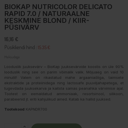
BIOKAP NUTRICOLOR DELICATO
RAPID 7.0 / NATURAALNE
KESKMINE BLOND / KIIR-
PÜSIVÄRV
16,16 €
Püsikliendi hind :
15.35 €
Maksudega
Looduslik juuksevärv – BioKap juuksevärvide koostis on üle 90%
looduslik ning see on parim võimalik valik. Mõjuaeg on vaid 10
minutit! Valem on rikastatud mahe argaaniaõliga, taimsete
ekstraktide ja proteiinidega ning lactosafe puuviljahapetega, et
tugevdada juuksekarva ja kaitsta samas peanahka värvimise ajal.
Tootest on eemaldatud ammoniaak, resortsinool, silikoon,
parabeenid jt. eriti kahjulikud ained. Katab ka hallid juuksed.
Tootekood
KAPNDR700