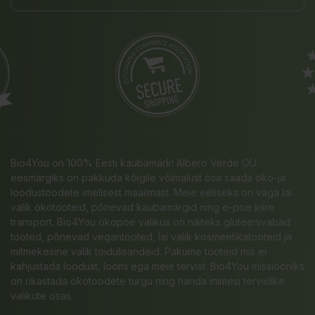
Bio4You on 100% Eesti kaubamärk! Albero Verde OÜ
eesmärgiks on pakkuda kõigile võimalust osa saada öko-ja
loodustoodete imelisest maailmast. Meie eeliseks on väga lai
valik ökotooteid, põnevad kaubamärgid ning e-poe kiire
transport. Bio4You ökopoe valikus on näiteks gluteenivabad
tooted, põnevad vegantooted, lai valik kosmeetikatooteid ja
mitmekesine valik toidulisandeid. Pakume tooteid mis ei
kahjustada loodust, loomi ega meie tervist. Bio4You missiooniks
on rikastada ökotoodete turgu ning harida inimesi tervislike
valikute osas.