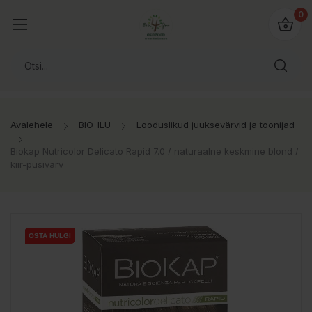
0
Avalehele
BIO-ILU
Looduslikud juuksevärvid ja toonijad
Biokap Nutricolor Delicato Rapid 7.0 / naturaalne keskmine blond /
kiir-püsivärv
OSTA HULGI
OSTA HULGI
OSTA HULGI
OSTA HULGI