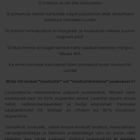
2) tulemus ei ole ette ennustatav
3) põhjamaa naistel kahjustab sageli juukseid ja jätab ebaühtlase
tulemuse heledatel juustel
4) mõned hennapulbrid on mürgised ja sisaldavad näiteks suures
koguses pliid!
5) Must henna on sageli taimest kätte saadud keemilise mürgise
lahuse abil.
Ka enne hennade kasutamist tuleb põhjalikult toote taustainfot
uurida!
Mida tähendab "looduslik" või "looduslähedane" juuksevärv?
Looduslikena reklaamitakse paljusid juuksevärve. Mitmed neist
sisaldavad vaid 30-50% orgaanilisi aineid. Lisainfot tasuks otsida
netist, netikommentaaridest ja tootja kodulehelt. Parimatel
kaubamärkidel (nt. BioKap) on rohkem kui 90% koostisest
orgaaniline.
Võimalikult looduslik, nikkel-kroom-koobalt testitud, mineraalsete
värvipigmentidega ja taimsete proteiinidega värv on parim valik
kliendile, kes värvib juukseid. Sellised juuksevärvid
ei sisalda