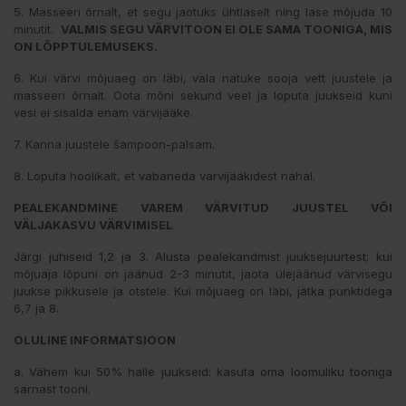
5. Masseeri õrnalt, et segu jaotuks ühtlaselt ning lase mõjuda 10
minutit.
VALMIS SEGU VÄRVITOON EI OLE SAMA TOONIGA, MIS
ON LÕPPTULEMUSEKS.
6. Kui värvi mõjuaeg on läbi, vala natuke sooja vett juustele ja
masseeri õrnalt. Oota mõni sekund veel ja loputa juukseid kuni
vesi ei sisalda enam värvijääke.
7. Kanna juustele šampoon-palsam.
8. Loputa hoolikalt, et vabaneda värvijääkidest nahal.
PEALEKANDMINE VAREM VÄRVITUD JUUSTEL VÕI
VÄLJAKASVU VÄRVIMISEL
Järgi juhiseid 1,2 ja 3. Alusta pealekandmist juuksejuurtest; kui
mõjuaja lõpuni on jäänud 2-3 minutit, jaota ülejäänud värvisegu
juukse pikkusele ja otstele. Kui mõjuaeg on läbi, jätka punktidega
6,7 ja 8.
OLULINE INFORMATSIOON
a. Vähem kui 50% halle juukseid: kasuta oma loomuliku tooniga
sarnast tooni.