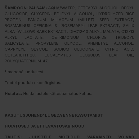
ŠAMPOON-PALSAM:
AQUA/WATER, CETEARYL ALCOHOL, DECYL
GLUCOSIDE, GLYCERIN, BEHENYL ALCOHOL, HYDROLYZED RICE
PROTEIN, PANICUM MILIACEUM (MILLET) SEED EXTRACT,
ROSMARINUS OFFICINALIS (ROSEMARY) LEAF EXTRACT, SALIX
ALBA (WILLOW) BARK EXTRACT, DI-C12-13 ALKYL MALATE, C12-13
ALKYL LACTATE, CETRIMONIUM CHLORIDE, TRIDECYL
SALICYLATE, PROPYLENE GLYCOL, PHENETYL ALCOHOL,
CAPRYLYL GLYCOL, SODIUM GLUCONATE, CITRIC ACID,
CETEARETH-20, EUCALYPTUS GLOBULUS LEAF OIL,
POLYQUATERNIUM-47.
° mahepõllundusest
Tootel puudub ökomärgistus.
Hoiatus:
Hoida lastele kättesaamatus kohas.
KASUTUSJUHEND: LUGEDA ENNE KASUTAMIST
HOIATUSED JA ETTEVAATUSABINÕUD
TÄHTIS: JUUSTELE MÕELDUD VÄRVAINED VÕIVAD