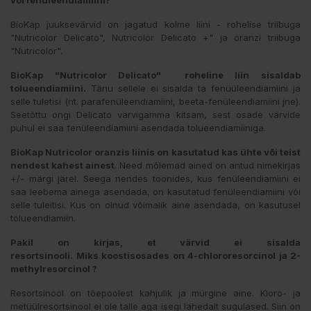
BioKap juuksevärvid on jagatud kolme liini - rohelise triibuga
"Nutricolor Delicato", Nutricolor Delicato +" ja oranzi triibuga
"Nutricolor".
BioKap "Nutricolor Delicato" roheline liin sisaldab
tolueendiamiini.
Tänu sellele ei sisalda ta fenüüleendiamiini ja
selle tuletisi (nt. parafenüleendiamiini, beeta-fenüleendiamiini jne).
Seetõttu ongi Delicato värvigamma kitsam, sest osade värvide
puhul ei saa fenüleendiamiini asendada tolueendiamiiniga.
BioKap Nutricolor oranzis liinis on kasutatud kas ühte või teist
nendest kahest ainest
. Need mõlemad ained on antud nimekirjas
+/- märgi järel. Seega nendes toonides, kus fenüleendiamiini ei
saa leebema ainega asendada, on kasutatud fenüleendiamiini või
selle tuleitisi. Kus on olnud võimalik aine asendada, on kasutusel
tolueendiamiin.
Pakil on kirjas, et värvid ei sisalda
resortsinooli.
Miks koostisosades on 4-chlororesorcinol ja 2-
methylresorcinol ?
Resortsinool on tõepoolest kahjulik ja mürgine aine. Kloro- ja
metüülresortsinool ei ole talle aga isegi lähedalt sugulased. Siin on