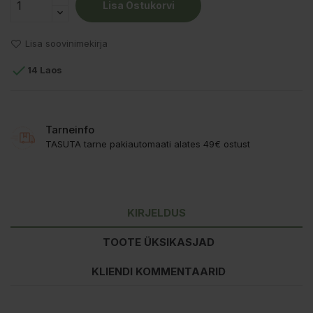
Lisa Ostukorvi
Lisa soovinimekirja

14 Laos
Tarneinfo
TASUTA tarne pakiautomaati alates 49€ ostust
KIRJELDUS
TOOTE ÜKSIKASJAD
KLIENDI KOMMENTAARID